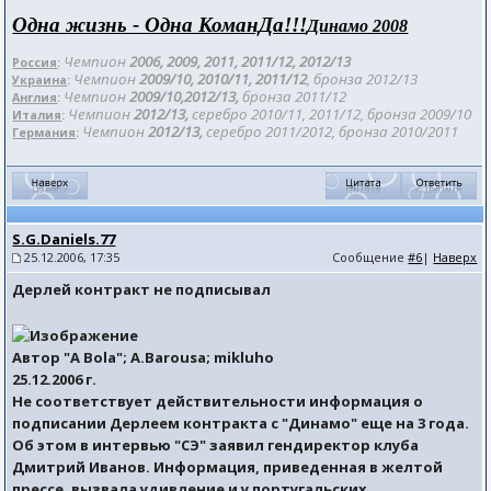
Одна жизнь - Одна КоманДа!!!
Динамо 2008
Чемпион
2006, 2009, 2011, 2011/12
, 2012/
13
Россия
:
Чемпион
2009/10, 2010/11, 2011/12
, бронза 201
2/13
Украина
:
Чемпион
2009/10,2012/13,
бронза 2011/12
Англия
:
Чемпион
2012/13,
серебро 2010/11, 2011/12, бронза 2009/10
Италия
:
Чемпион
2012/13,
серебро 2011/2012, бронза 2010/2011
Германия
:
S.G.Daniels.77
25.12.2006, 17:35
Сообщение
#6
|
Наверх
Дерлей контракт не подписывал
Автор "A Bola"; A.Barousa; mikluho
25.12.2006 г.
Не соответствует действительности информация о
подписании Дерлеем контракта с "Динамо" еще на 3 года.
Об этом в интервью "СЭ" заявил гендиректор клуба
Дмитрий Иванов. Информация, приведенная в желтой
прессе, вызвала удивление и у португальских