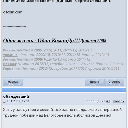
Попечительского совета "Динамо" Сергей Степашин.
с fcdin.com
--------------------
Одна жизнь - Одна КоманДа!!!
Динамо 2008
Чемпион
2006, 2009, 2011, 2011/12
, 2012/
13
Россия
:
Чемпион
2009/10, 2010/11, 2011/12
, бронза 201
2/13
Украина
:
Чемпион
2009/10,2012/13,
бронза 2011/12
Англия
:
Чемпион
2012/13,
серебро 2010/11, 2011/12, бронза 2009/10
Италия
:
Чемпион
2012/13,
серебро 2011/2012, бронза 2010/2011
Германия
:
обалдевший
7.01.2007, 17:01
Сообщение
#7
|
Наверх
Хоть у вас футбол и хоккей, всё равно поздравляю с вчерашней
трудной победой над Белогорьем волейболистов Динамо!