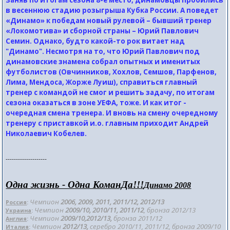
Заняв по итогам сезона 8-е место, динамовцы пробились
в весеннюю стадию розыгрыша Кубка России. А поведет
«Динамо» к победам новый рулевой – бывший тренер
«Локомотива» и сборной страны – Юрий Павлович
Семин. Однако, будто какой-то рок витает над
"Динамо". Несмотря на то, что Юрий Павлович под
динамовские знамена собрал опытных и именитых
футболистов (Овчинников, Хохлов, Семшов, Парфенов,
Лима, Мендоса, Жорже Луиш), справиться главный
тренер с командой не смог и решить задачу, по итогам
сезона оказаться в зоне УЕФА, тоже. И как итог -
очередная смена тренера. И вновь на смену очередному
тренеру с приставкой и.о. главным приходит Андрей
Николаевич Кобелев.
--------------------
Одна жизнь - Одна КоманДа!!!
Динамо 2008
Чемпион
2006, 2009, 2011, 2011/12
, 2012/
13
Россия
:
Чемпион
2009/10, 2010/11, 2011/12
, бронза 201
2/13
Украина
:
Чемпион
2009/10,2012/13,
бронза 2011/12
Англия
:
Чемпион
2012/13,
серебро 2010/11, 2011/12, бронза 2009/10
Италия
: