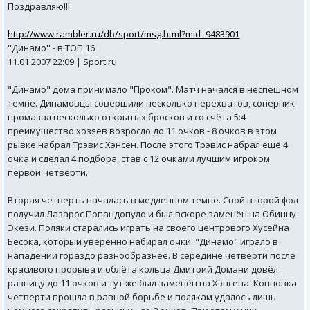
Поздравляю!!!
http://www.rambler.ru/db/sport/msg.html?mid=9483901
''Динамо'' - в ТОП 16
11.01.2007 22:09 | Sport.ru
"Динамо" дома принимало "Проком". Матч начался в неспешном
темпе. Динамовцы совершили несколько перехватов, соперник
промазал несколько открытых бросков и со счёта 5:4
преимущество хозяев возросло до 11 очков - 8 очков в этом
рывке набрал Трэвис Хэнсен. После этого Трэвис набрал ещё 4
очка и сделал 4 подбора, став с 12 очками лучшим игроком
первой четверти.
Вторая четверть началась в медленном темпе. Свой второй фол
получил Лазарос Попандопуло и был вскоре заменён на Обинну
Экези. Поляки старались играть на своего центрового Хусейна
Бесока, который уверенно набирал очки. "Динамо" играло в
нападении гораздо разнообразнее. В середине четверти после
красивого прорыва и облёта кольца Дмитрий Домани довёл
разницу до 11 очков и тут же был заменён на Хэнсена. Концовка
четверти прошла в равной борьбе и полякам удалось лишь