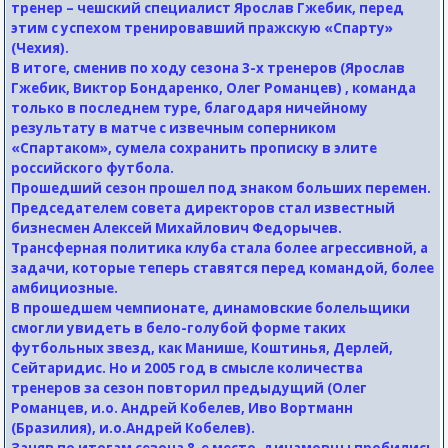
тренер – чешский специалист Ярослав Гжебик, перед
этим с успехом тренировавший пражскую «Спарту»
(Чехия).
В итоге, сменив по ходу сезона 3-х тренеров (Ярослав
Гжебик, Виктор Бондаренко, Олег Романцев) , команда
только в последнем туре, благодаря ничейному
результату в матче с извечным соперником
«Спартаком», сумела сохранить прописку в элите
российского футбола.
Прошедший сезон прошел под знаком больших перемен.
Председателем совета директоров стал известный
бизнесмен Алексей Михайлович Федорычев.
Трансферная политика клуба стала более агрессивной, а
задачи, которые теперь ставятся перед командой, более
амбициозные.
В прошедшем чемпионате, динамовские болельщики
смогли увидеть в бело-голубой форме таких
футбольных звезд, как Манише, Коштинья, Дерлей,
Сейтаридис. Но и 2005 год в смысле количества
тренеров за сезон повторил предыдущий (Олег
Романцев, и.о. Андрей Кобелев, Иво Вортманн
(Бразилия), и.о.Андрей Кобелев).