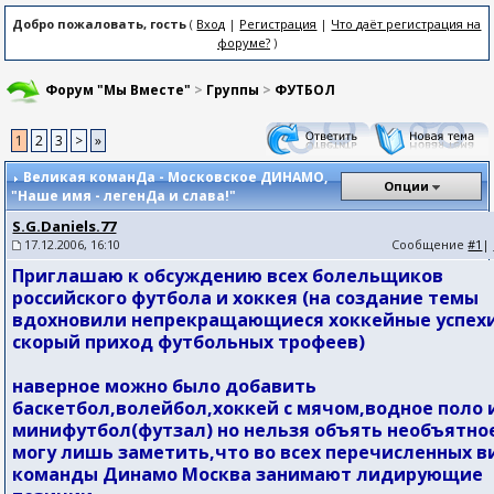
Добро пожаловать, гость
(
Вход
|
Регистрация
|
Что даёт регистрация на
форуме?
)
Форум "Мы Вместе"
>
Группы
>
ФУТБОЛ
1
2
3
>
»
Великая команДа - Московское ДИНАМО
,
Опции
"Наше имя - легенДа и слава!"
S.G.Daniels.77
17.12.2006, 16:10
Сообщение
#1
|
Приглашаю к обсуждению всех болельщиков
российского футбола и хоккея (на создание темы
вдохновили непрекращающиеся хоккейные успехи
скорый приход футбольных трофеев)
наверное можно было добавить
баскетбол,волейбол,хоккей с мячом,водное поло 
минифутбол(футзал) но нельзя объять необъятно
могу лишь заметить,что во всех перечисленных в
команды Динамо Москва занимают лидирующие