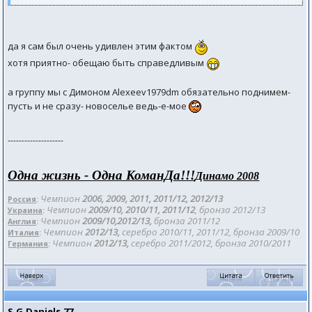
да я сам был очень удивлен этим фактом
хотя приятно- обещаю быть справедливым
а группу мы с Димоном Alexeev1979dm обязательно поднимем-
пусть и не сразу- новоселье ведь-е-мое
--------------------
Одна жизнь - Одна КоманДа!!!
Динамо 2008
Чемпион
2006, 2009, 2011, 2011/12
, 2012/
13
Россия
:
Чемпион
2009/10, 2010/11, 2011/12
, бронза 201
2/13
Украина
:
Чемпион
2009/10,2012/13,
бронза 2011/12
Англия
:
Чемпион
2012/13,
серебро 2010/11, 2011/12, бронза 2009/10
Италия
:
Чемпион
2012/13,
серебро 2011/2012, бронза 2010/2011
Германия
:
S.G.Daniels.77