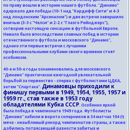
по праву вошли в историю нашего футбола. "Динамо"
одержало две победы (10-1 над "Кардифф Сити" и 4-3
над лондонским "Арсеналом") и две встречи завершило
вничью (3-3 с "Челси" и 2-2 с "Глазго Рейнджерс"),
сотворив настоящую сенсацию в футбольной Европе.
Немало было впоследствии славных побед в истории
отечественного футбола и московского "Динамо",
однако эти первые встречи с лучшими
профессиональными клубами своего времени стоят
особняком.
40-е и 50-е годы ознаменовались для московского
"Динамо" практически ежегодной увлекательной
борьбой за первенство - сперва с футболистами ЦДКА,
Динамовцы приходили к
затем "Спартака".
финишу первыми в 1949, 1954, 1955, 1957 и
1959 гг., став также в 1953 году
обладателями Кубка СССР
. Особенно яркой
была победа в чемпионате 1949 года. Футболисты
"Динамо" забили в ворота соперников в 34 матчах 104 (!)
мяча - незыблемый рекорд чемпионатов страны, а также
добились потрясающей разности забитых и