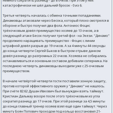
немного сократить разницу - до 8 очков. При этом у них
катастрофически не шёл дальний бросок - 0 из 6.
Третья четверть началась с обмена точными попаданиями.
Динамовцы атаковали через Бесока, который плохо смотрелся в
обороне и быстро получил два фола. Антониос Фоцис
трёхочковым довёл преимущество хозяев до 13 очков, а в
следующей атаке Бесок получил третий фол - на Экези. "Динамо"
продолжило наращивать преимущество - Фоцис с линии
штрафной довёл разрыв до 19 очков. А за 4 минуты 44 секунды
до конца четверти Сергей Быков в быстром отрыве данком
довёл разницу до разгромных 22 очков. Хозяева не собирались
останавливаться и основным составом добивали соперника. На
последнюю четверть динамовцы выходили уже с 25-очковым
преимуществом.
В начале четвёртой четверти гости поставили зонную защиту,
против которой эффективного оружия у "Динамо" не нашлось.
При счёте 82:62 Душан Ивкович был вынужден взять таймаут.
Кристиан Дальмау вскоре после этого трёхочковым из угла
сократил разницу до 17 очков. При этой разнице за 4,5 минуты
до конца главный тренер хозяев взял ещё один таймаут. Через
минуту Боян Попович проходом под кольцо восстановил 21-