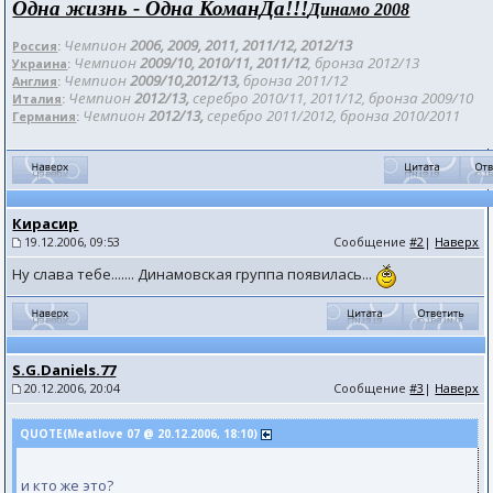
Одна жизнь - Одна КоманДа!!!
Динамо 2008
Чемпион
2006, 2009, 2011, 2011/12
, 2012/
13
Россия
:
Чемпион
2009/10, 2010/11, 2011/12
, бронза 201
2/13
Украина
:
Чемпион
2009/10,2012/13,
бронза 2011/12
Англия
:
Чемпион
2012/13,
серебро 2010/11, 2011/12, бронза 2009/10
Италия
:
Чемпион
2012/13,
серебро 2011/2012, бронза 2010/2011
Германия
:
Кирасир
19.12.2006, 09:53
Сообщение
#2
|
Наверх
Ну слава тебе....... Динамовская группа появилась...
S.G.Daniels.77
20.12.2006, 20:04
Сообщение
#3
|
Наверх
QUOTE(Meatlove 07 @ 20.12.2006, 18:10)
и кто же это?