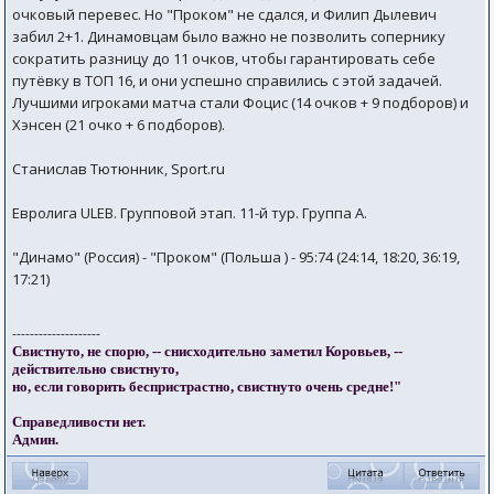
очковый перевес. Но "Проком" не сдался, и Филип Дылевич
забил 2+1. Динамовцам было важно не позволить сопернику
сократить разницу до 11 очков, чтобы гарантировать себе
путёвку в ТОП 16, и они успешно справились с этой задачей.
Лучшими игроками матча стали Фоцис (14 очков + 9 подборов) и
Хэнсен (21 очко + 6 подборов).
Станислав Тютюнник, Sport.ru
Евролига ULEB. Групповой этап. 11-й тур. Группа А.
"Динамо" (Россия) - "Проком" (Польша ) - 95:74 (24:14, 18:20, 36:19,
17:21)
--------------------
Свистнуто, не спорю, -- снисходительно заметил Коровьев, --
действительно свистнуто,
но, если говорить беспристрастно, свистнуто очень средне!"
Справедливости нет.
Админ.