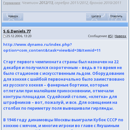
Чемпион
2012/13,
серебро 2011/2012, бронза 2010/2011
Германия
:
S.G.Daniels.77
25.12.2006, 13:20
Сообщение
#5
|
Наверх
http://www.dynamo.ru/index.php?
option=com_content&task=view&id=3&Itemid=11
Старт первого чемпионата страны был назначен на 22
декабря и получился скоротечным – ведь в то время не
было стадионов с искусственным льдом. Оборудование
для хоккея с шайбой первоначально было заимствовано
из русского хоккея – фанерные бортики, которые
отлетали при малейшем прикосновении, отмечали
контуры площадки. Судейский столик, «клетка» для
штрафников – вот, пожалуй, и все. Для освещения на
столбах по периметру поля вывешивали гирлянды.
В 1946 году динамовцы Москвы выиграли Кубок СССР по
хоккею с мячом, и многие игроки во главе с Якушиным