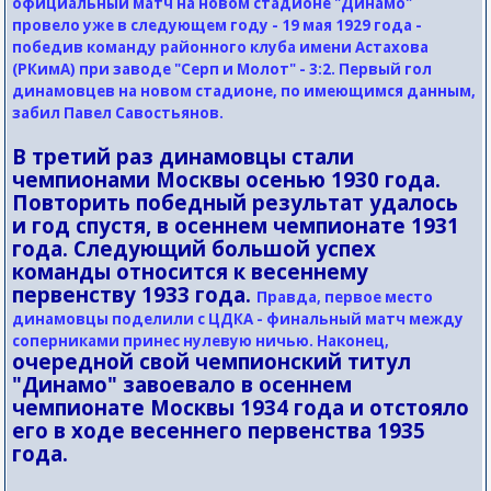
официальный матч на новом стадионе "Динамо"
провело уже в следующем году - 19 мая 1929 года -
победив команду районного клуба имени Астахова
(РКимА) при заводе "Серп и Молот" - 3:2. Первый гол
динамовцев на новом стадионе, по имеющимся данным,
забил Павел Савостьянов.
В третий раз динамовцы стали
чемпионами Москвы осенью 1930 года.
Повторить победный результат удалось
и год спустя, в осеннем чемпионате 1931
года. Следующий большой успех
команды относится к весеннему
первенству 1933 года.
Правда, первое место
динамовцы поделили с ЦДКА - финальный матч между
соперниками принес нулевую ничью. Наконец,
очередной свой чемпионский титул
"Динамо" завоевало в осеннем
чемпионате Москвы 1934 года и отстояло
его в ходе весеннего первенства 1935
года.