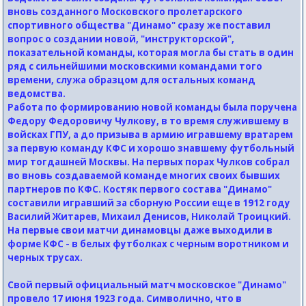
вновь созданного Московского пролетарского
спортивного общества "Динамо" сразу же поставил
вопрос о создании новой, "инструкторской",
показательной команды, которая могла бы стать в один
ряд с сильнейшими московскими командами того
времени, служа образцом для остальных команд
ведомства.
Работа по формированию новой команды была поручена
Федору Федоровичу Чулкову, в то время служившему в
войсках ГПУ, а до призыва в армию игравшему вратарем
за первую команду КФС и хорошо знавшему футбольный
мир тогдашней Москвы. На первых порах Чулков собрал
во вновь создаваемой команде многих своих бывших
партнеров по КФС. Костяк первого состава "Динамо"
составили игравший за сборную России еще в 1912 году
Василий Житарев, Михаил Денисов, Николай Троицкий.
На первые свои матчи динамовцы даже выходили в
форме КФС - в белых футболках с черным воротником и
черных трусах.
Свой первый официальный матч московское "Динамо"
провело 17 июня 1923 года. Символично, что в