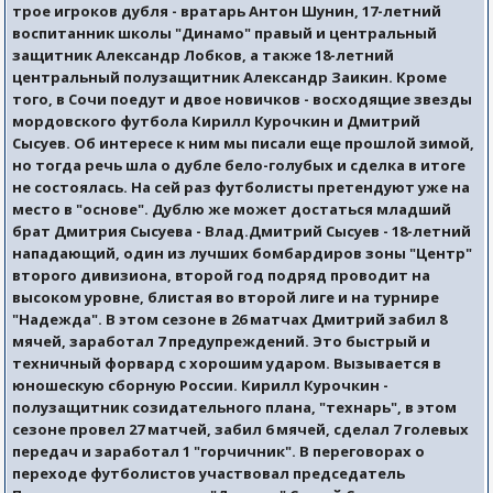
трое игроков дубля - вратарь Антон Шунин, 17-летний
воспитанник школы "Динамо" правый и центральный
защитник Александр Лобков, а также 18-летний
центральный полузащитник Александр Заикин. Кроме
того, в Сочи поедут и двое новичков - восходящие звезды
мордовского футбола Кирилл Курочкин и Дмитрий
Сысуев. Об интересе к ним мы писали еще прошлой зимой,
но тогда речь шла о дубле бело-голубых и сделка в итоге
не состоялась. На сей раз футболисты претендуют уже на
место в "основе". Дублю же может достаться младший
брат Дмитрия Сысуева - Влад.Дмитрий Сысуев - 18-летний
нападающий, один из лучших бомбардиров зоны "Центр"
второго дивизиона, второй год подряд проводит на
высоком уровне, блистая во второй лиге и на турнире
"Надежда". В этом сезоне в 26 матчах Дмитрий забил 8
мячей, заработал 7 предупреждений. Это быстрый и
техничный форвард с хорошим ударом. Вызывается в
юношескую сборную России. Кирилл Курочкин -
полузащитник созидательного плана, "технарь", в этом
сезоне провел 27 матчей, забил 6 мячей, сделал 7 голевых
передач и заработал 1 "горчичник". В переговорах о
переходе футболистов участвовал председатель