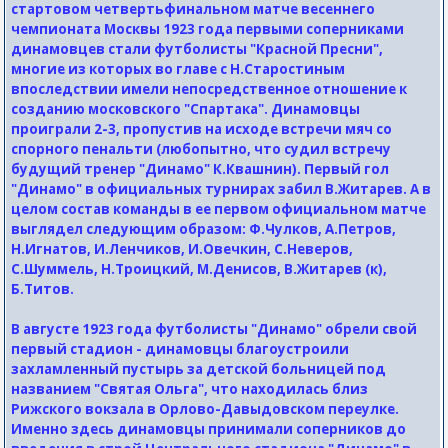
стартовом четвертьфинальном матче весеннего
чемпионата Москвы 1923 года первыми соперниками
динамовцев стали футболисты "Красной Пресни",
многие из которых во главе с Н.Старостиным
впоследствии имели непосредственное отношение к
созданию московского "Спартака". Динамовцы
проиграли 2-3, пропустив на исходе встречи мяч со
спорного пенальти (любопытно, что судил встречу
будущий тренер "Динамо" К.Квашнин). Первый гол
"Динамо" в официальных турнирах забил В.Житарев. А в
целом состав команды в ее первом официальном матче
выглядел следующим образом: Ф.Чулков, А.Петров,
Н.Игнатов, И.Ленчиков, И.Овечкин, С.Неверов,
С.Шуммель, Н.Троицкий, М.Денисов, В.Житарев (к),
Б.Титов.
В августе 1923 года футболисты "Динамо" обрели свой
первый стадион - динамовцы благоустроили
захламленный пустырь за детской больницей под
названием "Святая Ольга", что находилась близ
Рижского вокзала в Орлово-Давыдовском переулке.
Именно здесь динамовцы принимали соперников до