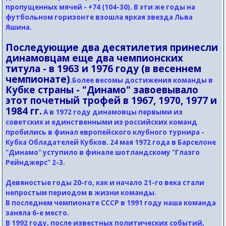
пропущенных мячей - +74 (104-30). В эти же годы на
футбольном горизонте взошла яркая звезда Льва
Яшина.
Последующие два десятилетия принесли
динамовцам еще два чемпионских
титула - в 1963 и 1976 году (в весеннем
чемпионате)
.Более весомы достижения команды в
Кубке страны - "Динамо" завоевывало
этот почетный трофей в 1967, 1970, 1977 и
1984 гг.
А в 1972 году динамовцы первыми из
советских и единственными из российских команд
пробились в финал европейского клубного турнира -
Кубка Обладателей Кубков. 24 мая 1972 года в Барселоне
"Динамо" уступило в финале шотландскому "Глазго
Рейнджерс" 2-3.
Девяностые годы 20-го, как и начало 21-го века стали
непростым периодом в жизни команды.
В последнем чемпионате СССР в 1991 году наша команда
заняла 6-е место.
В 1992 году, после известных политических событий,