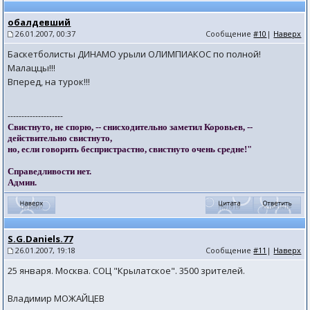
обалдевший
26.01.2007, 00:37
Сообщение
#10
|
Наверх
Баскетболисты ДИНАМО урыли ОЛИМПИАКОС по полной!
Малаццы!!!
Вперед, на турок!!!
--------------------
Свистнуто, не спорю, -- снисходительно заметил Коровьев, --
действительно свистнуто,
но, если говорить беспристрастно, свистнуто очень средне!"
Справедливости нет.
Админ.
S.G.Daniels.77
26.01.2007, 19:18
Сообщение
#11
|
Наверх
25 января. Москва. СОЦ "Крылатское". 3500 зрителей.
Владимир МОЖАЙЦЕВ