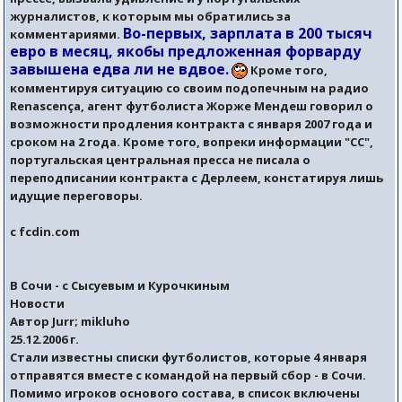
журналистов, к которым мы обратились за
Во-первых, зарплата в 200 тысяч
комментариями.
евро в месяц, якобы предложенная форварду
завышена едва ли не вдвое.
Кроме того,
комментируя ситуацию со своим подопечным на радио
Renascença, агент футболиста Жорже Мендеш говорил о
возможности продления контракта с января 2007 года и
сроком на 2 года. Кроме того, вопреки информации "СС",
португальская центральная пресса не писала о
переподписании контракта с Дерлеем, констатируя лишь
идущие переговоры.
с fcdin.com
В Сочи - с Сысуевым и Курочкиным
Новости
Автор Jurr; mikluho
25.12.2006 г.
Стали известны списки футболистов, которые 4 января
отправятся вместе с командой на первый сбор - в Сочи.
Помимо игроков основого состава, в список включены