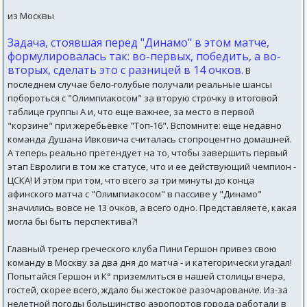
из Москвы
Задача, стоявшая перед "Динамо" в этом матче,
формулировалась так: во-первых, победить, а во-
вторых, сделать это с разницей в 14 очков.
В
последнем случае бело-голубые получали реальные шансы
побороться с "Олимпиакосом" за вторую строчку в итоговой
таблице группы А и, что еще важнее, за место в первой
"корзине" при жеребьевке "Топ-16". Вспомните: еще недавно
команда Душана Ивковича считалась стопроцентно домашней.
А теперь реально претендует на то, чтобы завершить первый
этап Евролиги в том же статусе, что и ее действующий чемпион -
ЦСКА! И этом при том, что всего за три минуты до конца
афинского матча с "Олимпиакосом" в пассиве у "Динамо"
значились вовсе не 13 очков, а всего одно. Представляете, какая
могла бы быть перспектива?!
Главный тренер греческого клуба Пини Гершон привез свою
команду в Москву за два дня до матча - и категорически угадал!
Попытайся Гершон и К° приземлиться в нашей столицы вчера,
гостей, скорее всего, ждало бы жестокое разочарование. Из-за
нелетной погоды большинство аэропортов города работали в