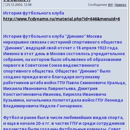
25.12.2006, 12:08
Сообщение
#4
|
Наверх
История футбольного клуба
http://www.fcdynamo.ru/material.php?id=646&menuId=6
История футбольного клуба "Динамо" Москва
неразрывно связана с историей спортивного общество
"Динамо", ведущей свой отсчет с 18 апреля 1923 года.
Именно в этот день в Москве состоялось учредительное
собрание, на котором было объявлено об образовании
первого в Советском Союзе ведомственного
спортивного общества. Общество "Динамо" было
создано прежде всего благодаря энтузиазму
работников штаба войск ГПУ Павла Семеновича Уральца,
Михаила Ивановича Лаврентьева, Дмитрия
Константиновича Иванова, Кирилла Ивановича
Кузьмина, начальника политотдела войск ГПУ Леонида
Владимировича Недоля-Гончаренко.
Футбол и ранее был в числе любимейших видов спорта,
и еще в начале 20-х гг. в частях ГПУ и среди сотрудников
ведомства были созданы футбольные команды. Совет