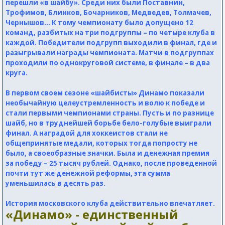
перешли «в шайбу». Среди них были Поставнин,
Трофимов, Блинков, Бочарников, Медведев, Толмачев,
Чернышов… К тому чемпионату было допущено 12
команд, разбитых на три подгруппы – по четыре клуба в
каждой. Победители подгрупп выходили в финал, где и
разыгрывали награды чемпионата. Матчи в подгруппах
проходили по однокруговой системе, в финале – в два
круга.
В первом своем сезоне «шайбисты» Динамо показали
необычайную целеустремленность и волю к победе и
стали первыми чемпионами страны. Пусть и по разнице
шайб, но в труднейшей борьбе бело-голубые выиграли
финал. А наградой для хоккеистов стали не
общепринятые медали, которых тогда попросту не
было, а своеобразные значки. Была и денежная премия
за победу – 25 тысяч рублей. Однако, после проведенной
почти тут же денежной реформы, эта сумма
уменьшилась в десять раз.
История московского клуба действительно впечатляет.
«Динамо» - единственный