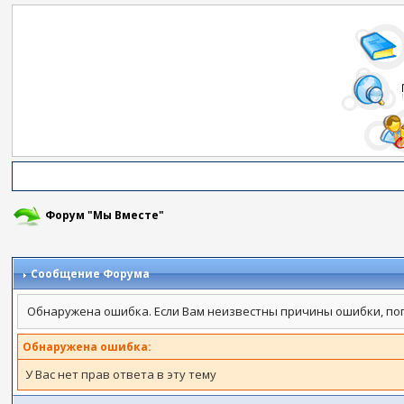
Форум "Мы Вместе"
Сообщение Форума
Обнаружена ошибка. Если Вам неизвестны причины ошибки, по
Обнаружена ошибка:
У Вас нет прав ответа в эту тему