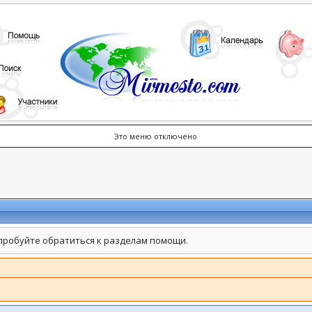
Это меню отключено
пробуйте обратиться к разделам помощи.