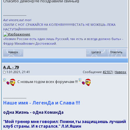
Спасибо Демон)) Не поздравили свиньи))
--------------------
Aut vincere,aut mori
СБИЛИ С НОГ-СРАЖАЙСЯ НА КОЛЕНЯХ!!!!!!!!!!ВСТАТЬ НЕ МОЖЕШЬ-ЛЕЖА
НАСТУПАЙ!!!!!!!!!!!!!!!!!!!!!!!!!!!!!!!
«Хозяин России есть один лишь Русский, так есть и всегда должно быть» -
Фёдор Михайлович Достоевский.
А.Д. - 79
1.01.2021, 21:41
Сообщение
#2107
|
Наверх
С новым годом всех форумчам !!!
--------------------
Наше имя - ЛегенДа и Слава !!!
оДна Жизнь - оДна КоманДа
"Мой тренер мне говорил: Помни,ты защищаешь лучший
клуб страны. И я старался." Л.И.Яшин