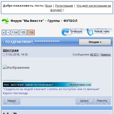
Добро пожаловать, гость
(
Вход
|
Регистрация
|
Что даёт регистрация на
форуме?
)
Форум "Мы Вместе"
>
Группы
>
ФУТБОЛ
«
<
104
105
106
ПОЗДРАВЛЯЕМ!!!
, **************
Опции
Шустрая
17.02.2018, 14:53
Сообщение
#2101
|
Наверх
--------------------
"Сердиться на людей означает считать их поступки чем-то важным".
Карлос Кастанеда
А.Д. - 79