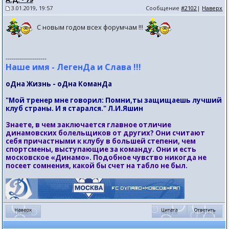
3.01.2019, 19:57
Сообщение
#2102
|
Наверх
С новым годом всех форумчам !!!
--------------------
Наше имя - ЛегенДа и Слава !!!
оДна Жизнь - оДна КоманДа
"Мой тренер мне говорил: Помни,ты защищаешь лучший
клуб страны. И я старался." Л.И.Яшин
Знаете, в чем заключается главное отличие
динамовских болельщиков от других? Они считают
себя причастными к клубу в большей степени, чем
спортсмены, выступающие за команду. Они и есть
московское «Динамо». Подобное чувство никогда не
посеет сомнения, какой бы счет на табло не был.