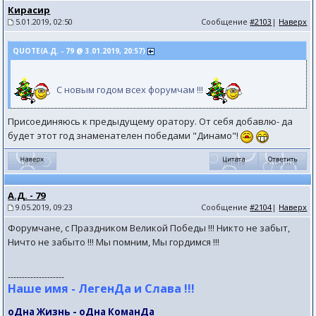
Кирасир
5.01.2019, 02:50
Сообщение
#2103
|
Наверх
QUOTE(А.Д. - 79 @ 3.01.2019, 20:57)
С новым годом всех форумчам !!!
Присоединяюсь к предыдущему оратору. От себя добавлю- да
будет этот год знаменателен победами "Динамо"!
А.Д. - 79
9.05.2019, 09:23
Сообщение
#2104
|
Наверх
Форумчане, с Праздником Великой Победы !!! Никто не забыт,
Ничто не забыто !!! Мы помним, Мы гордимся !!!
--------------------
Наше имя - ЛегенДа и Слава !!!
оДна Жизнь - оДна КоманДа