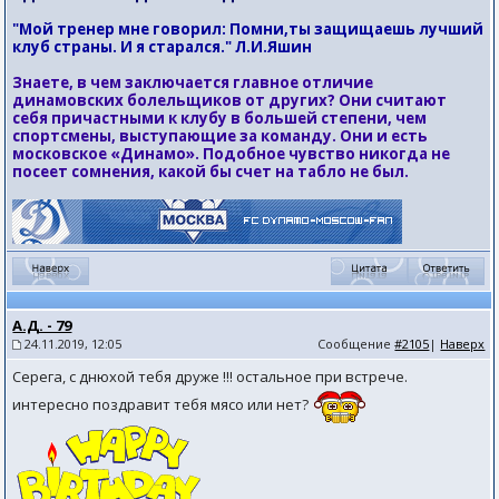
"Мой тренер мне говорил: Помни,ты защищаешь лучший
клуб страны. И я старался." Л.И.Яшин
Знаете, в чем заключается главное отличие
динамовских болельщиков от других? Они считают
себя причастными к клубу в большей степени, чем
спортсмены, выступающие за команду. Они и есть
московское «Динамо». Подобное чувство никогда не
посеет сомнения, какой бы счет на табло не был.
А.Д. - 79
24.11.2019, 12:05
Сообщение
#2105
|
Наверх
Серега, с днюхой тебя друже !!! остальное при встрече.
интересно поздравит тебя мясо или нет?