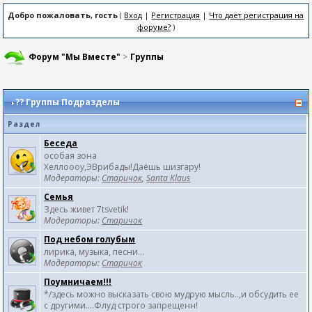
Добро пожаловать, гость
(
Вход
|
Регистрация
|
Что даёт регистрация на
форуме?
)
Форум "Мы Вместе"
>
Группы
??
Группы Подразделы
Раздел
Беседа
особая зона
Хеллоооу,ЭВрибады!Даёшь шизгару!
Модераторы:
Старичок
,
Santa Klaus
Семья
Здесь живет 7tsvetik!
Модераторы:
Старичок
Под небом голубым
лирика, музыка, песни...
Модераторы:
Старичок
Поумничаем!!!
*/здесь можно высказать свою мудрую мысль..,и обсудить ее
с другими....Флуд строго запрещенн!