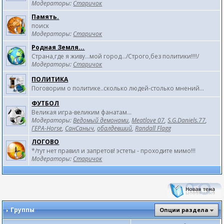
Модераторы:
Старичок
Память.
поиск
Модераторы:
Старичок
Родная Земля...
Страна,где я живу...мой город.../Строго,без политики!!!!/
Модераторы:
Старичок
ПОЛИТИКА
Поговорим о политике..сколько людей-столько мнений...
ФУТБОЛ
Великая игра-великим фанатам...
Модераторы:
Ведомый демонами
,
Meatlove 07
,
S.G.Daniels.77
,
ГЕРА-Horse
,
СанСаныч
,
обалдевший
,
Randall Flagg
ЛОГОВО
*/тут нет правил и запретов! эстеты - проходите мимо!!!
Модераторы:
Старичок
Группы
Опции раздела