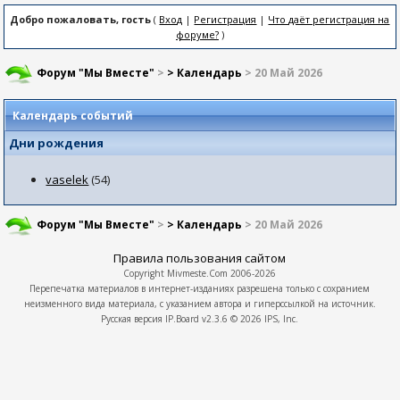
Добро пожаловать, гость
(
Вход
|
Регистрация
|
Что даёт регистрация на
форуме?
)
Форум "Мы Вместе"
>
> Календарь
> 20 Май 2026
Календарь событий
Дни рождения
vaselek
(54)
Форум "Мы Вместе"
>
> Календарь
> 20 Май 2026
Правила пользования сайтом
Copyright
Mivmeste.Com
2006-2026
Перепечатка материалов в интернет-изданиях разрешена только с сохранием
неизменного вида материала, с указанием автора и гиперссылкой на источник.
Русская версия
IP.Board
v2.3.6 © 2026
IPS, Inc.