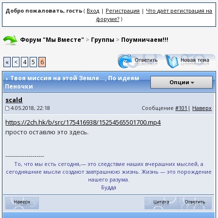
Добро пожаловать, гость
(
Вход
|
Регистрация
|
Что даёт регистрация на
форуме?
)
Форум "Мы Вместе"
>
Группы
>
Поумничаем!!!
«
<
4
5
6
Твоя миссия на этой Земле...
, По идеям
Опции
Пеночки
scald
4.05.2018, 22:18
Сообщение
#101
|
Наверх
https://2ch.hk/b/src/175416938/15254565501700.mp4
просто оставлю это здесь.
--------------------
То, что мы есть сегодня,— это следствие наших вчерашних мыслей, а
сегодняшние мысли создают завтрашнюю жизнь. Жизнь — это порождение
нашего разума.
Будда