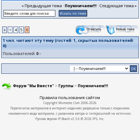
« Предыдущая тема
·
Поумничаем!!!
·
Следующая тема »
«
<
4
5
6
1 чел. читают эту тему (гостей:
1
, скрытых пользователей:
0
)
Пользователей:
0 -
Форум "Мы Вместе"
>
Группы
>
Поумничаем!!!
Правила пользования сайтом
Copyright
Mivmeste.Com
2006-2026
Перепечатка материалов в интернет-изданиях разрешена только с сохранием
неизменного вида материала, с указанием автора и гиперссылкой на источник.
Русская версия
IP.Board
v2.3.6 © 2026
IPS, Inc.