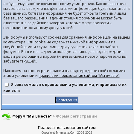
любую тему в любое время по своему усмотрению. Как пользователь
вы согласны с тем, что введённая вами информация будет храниться в
базе данных. Хотя эта информация не будет открыта третьим лицам
без вашего разрешения, администрация форумов не может быть
ответственна за действия хакеров, которые могут привести к
несанкционированному доступу к ней.
Эти форумы используют cookies для хранения информации на вашем
компьютере. Эти cookie не содержат никакой информации из
введённой вами и служат лишь для улучшения качества работы
форумов. Ваш e-mail адрес используется лишь для подтверждения
вашей регистрации и пароля (и для высылки нового пароля если вы
забудете текущий).
Нажатием на кнопку регистрации вы подтверждаете своё согласие с
этими условиями и
правилами пользования сайтом "Мы вместе"
.
Я ознакомился с правилами и условиями, и принимаю их
как есть
Форум "Мы Вместе"
> Форма регистрации
Правила пользования сайтом
Copyright
Mivmeste.Com
2006-2026