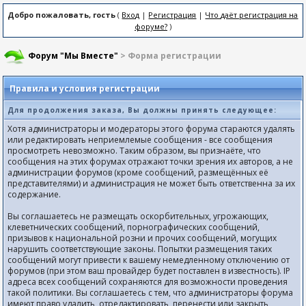
Добро пожаловать, гость
(
Вход
|
Регистрация
|
Что даёт регистрация на
форуме?
)
Форум "Мы Вместе"
> Форма регистрации
Правила и условия регистрации
Для продолжения заказа, Вы должны принять следующее:
Хотя администраторы и модераторы этого форума стараются удалять
или редактировать неприемлемые сообщения - все сообщения
просмотреть невозможно. Таким образом, вы признаёте, что
сообщения на этих форумах отражают точки зрения их авторов, а не
администрации форумов (кроме сообщений, размещённых её
представителями) и администрация не может быть ответственна за их
содержание.
Вы соглашаетесь не размещать оскорбительных, угрожающих,
клеветнических сообщений, порнографических сообщений,
призывов к национальной розни и прочих сообщений, могущих
нарушить соответствующие законы. Попытки размещения таких
сообщений могут привести к вашему немедленному отключению от
форумов (при этом ваш провайдер будет поставлен в известность). IP
адреса всех сообщений сохраняются для возможности проведения
такой политики. Вы соглашаетесь с тем, что администраторы форума
имеют право удалить, отредактировать, перенести или закрыть