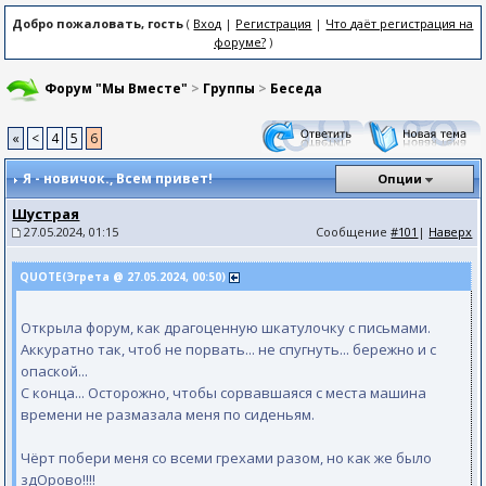
Добро пожаловать, гость
(
Вход
|
Регистрация
|
Что даёт регистрация на
форуме?
)
Форум "Мы Вместе"
>
Группы
>
Беседа
«
<
4
5
6
Я - новичок.
, Всем привет!
Опции
Шустрая
27.05.2024, 01:15
Сообщение
#101
|
Наверх
QUOTE(Эгрета @ 27.05.2024, 00:50)
Открыла форум, как драгоценную шкатулочку с письмами.
Аккуратно так, чтоб не порвать... не спугнуть... бережно и с
опаской...
С конца... Осторожно, чтобы сорвавшаяся с места машина
времени не размазала меня по сиденьям.
Чёрт побери меня со всеми грехами разом, но как же было
здОрово!!!!