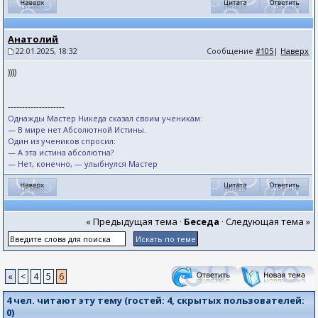
Анатолий
22.01.2025, 18:32
Сообщение
#105
|
Наверх
))))
--------------------
Однажды Мастер Никеда сказал своим ученикам:
— В мире нет Абсолютной Истины.
Один из учеников спросил:
— А эта истина абсолютна?
— Нет, конечно, — улыбнулся Мастер
« Предыдущая тема
·
Беседа
·
Следующая тема »
«
<
4
5
6
4 чел. читают эту тему (гостей:
4
, скрытых пользователей:
0
)