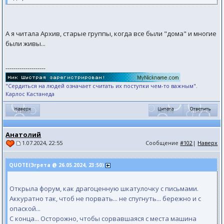
А я читала Архив, старые группы, когда все были "дома" и многие
были живы...
--------------------
"Сердиться на людей означает считать их поступки чем-то важным".
Карлос Кастанеда
Анатолий
Сообщение
#102
|
Наверх
1.07.2024, 22:55
QUOTE(Эгрета @ 26.05.2024, 23:50)
Открыла форум, как драгоценную шкатулочку с письмами.
Аккуратно так, чтоб не порвать... не спугнуть... бережно и с
опаской...
С конца... Осторожно, чтобы сорвавшаяся с места машина