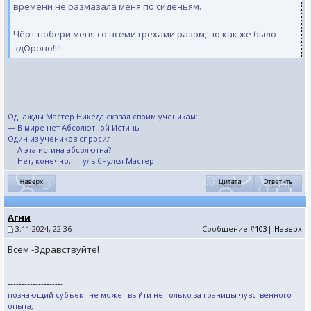
времени не размазала меня по сиденьям.
Чёрт побери меня со всеми грехами разом, но как же было
здОрово!!!!
--------------------
Однажды Мастер Никеда сказал своим ученикам:
— В мире нет Абсолютной Истины.
Один из учеников спросил:
— А эта истина абсолютна?
— Нет, конечно, — улыбнулся Мастер
Агни
3.11.2024, 22:36
Сообщение
#103
|
Наверх
Всем -Здравствуйте!
--------------------
познающий субъект не может выйти не только за границы чувственного
опыта,