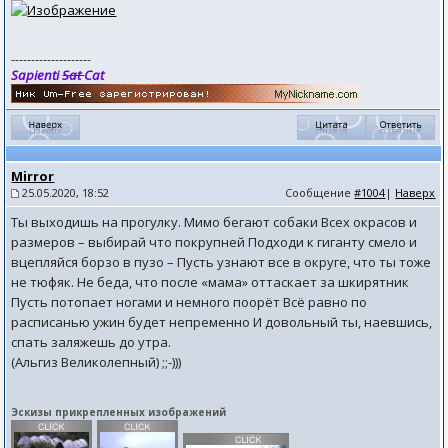
--------------------
Sapienti
Sat
Cat
Mirror
25.05.2020, 18:52
Сообщение
#1004
|
Наверх
Ты выходишь на прогулку. Мимо бегают собаки Всех окрасов и
размеров – выбирай что покрупней Подходи к гиганту смело и
вцепляйся борзо в пузо – Пусть узнают все в округе, что ты тоже
не тюфяк. Не беда, что после «мама» оттаскает за шкирятник
Пусть потопает ногами и немного поорёт Всё равно по
расписанью ужин будет непременно И довольный ты, наевшись,
спать заляжешь до утра.
(Альгиз Великолепный) ;;-)))
Эскизы прикрепленных изображений