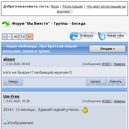
Добро пожаловать, гость
(
Вход
|
Регистрация
|
Что даёт регистрация на
форуме?
)
Форум "Мы Вместе"
>
Группы
>
Беседа
«
<
49
50
51
Наши любимцы.
, Про братьев наших
Опции
меньших, своих и чужих.
alison
2.02.2020, 00:04
Сообщение
#1001
|
Наверх
кого не бывает? любимцев-мужчин?)
Um-Free
5.02.2020, 10:28
Сообщение
#1002
|
Наверх
2014 г. 1,5 месяца... Эдакий гадкий утенок...