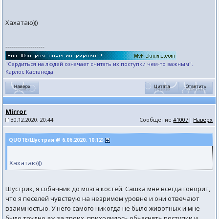
Хахатаю)))
--------------------
"Сердиться на людей означает считать их поступки чем-то важным".
Карлос Кастанеда
Mirror
30.12.2020, 20:44
Сообщение
#1007
|
Наверх
QUOTE(Шустрая @ 6.06.2020, 10:12)
Хахатаю)))
Шустрик, я собачник до мозга костей. Сашка мне всегда говорит,
что я песелей чувствую на незримом уровне и они отвечают
взаимностью. У него самого никогда не было животных и мне
было трудно аж за троих, приходилось обьяснять поступки и