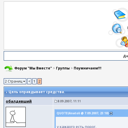
До
Форум "Мы Вместе"
>
Группы
>
Поумничаем!!!
2 Страниц
<
1
2
Цель оправдывает средства.
обалдевший
8.09.2007, 11:11
QUOTE(Anatoli @ 7.09.2007, 23:18)
у каждого есть порог.