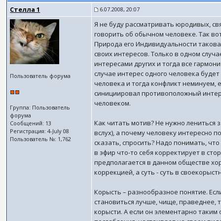
Стелла 1
6.07.2008, 20:07
Я не буду рассматривать юродивых, свя
говорить об обычном человеке. Так во
Природа его Индивидуальности такова,
своих интересов. Только в одном случа
интересами других и тогда все гармони
случае интерес одного человека будет
Пользователь форума
человека и тогда конфликт неминуем, е
синициировал противоположный интере
человеком.
Группа: Пользователь
форума
Как читать мотив? Не нужно лениться 
Сообщений: 13
Регистрация: 4-July 08
вслух), а почему человеку интересно п
Пользователь №: 1,762
сказать, спросить? Надо понимать, чт
в эфир что-то себя корректирует в стор
предполагается в данном обществе хор
коррекцией, а суть - суть в своекорыст
Корысть – разнообразное понятие. Если
становиться лучше, чище, праведнее, т
корысти. А если он элементарно таким