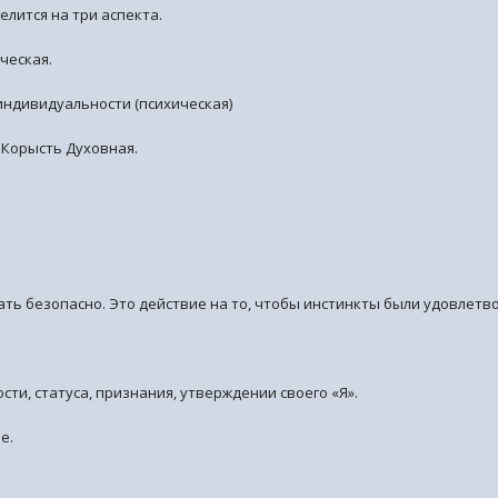
елится на три аспекта.
ческая.
индивидуальности (психическая)
 Корысть Духовная.
вать безопасно. Это действие на то, чтобы инстинкты были удовлетв
ти, статуса, признания, утверждении своего «Я».
е.