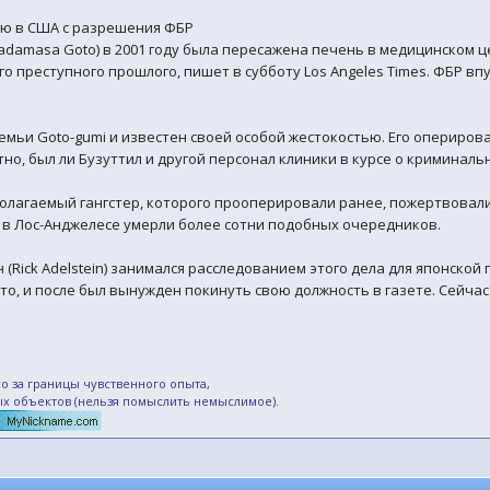
ию в США с разрешения ФБР
adamasa Goto) в 2001 году была пересажена печень в медицинском це
о преступного прошлого, пишет в субботу Los Angeles Times. ФБР вп
мьи Goto-gumi и известен своей особой жестокостью. Его оперировал 
но, был ли Бузуттил и другой персонал клиники в курсе о криминальн
олагаемый гангстер, которого прооперировали ранее, пожертвовали 
а в Лос-Анджелесе умерли более сотни подобных очередников.
Rick Adelstein) занимался расследованием этого дела для японской г
Гото, и после был вынужден покинуть свою должность в газете. Сей
о за границы чувственного опыта,
ых объектов (нельзя помыслить немыслимое).