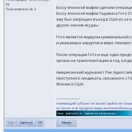
06
Боссу японской мафии сделали операц
Пользователь №: 2
Боссу японской мафии Тадамаса Гото (T
ему был запрещен въезд в США из-за ег
других членов якудзы.
Гото является лидером криминальной се
и уважаемых хирургов в мире. Неизвест
После операции Гото и еще один предп
органы на трансплантацию в год, когд
Американский журналист Рик Аделстайн (
преступного синдиката, связанного с 
Японии и США.
--------------------
познающий субъект не может выйти не тольк
но также и за пределы мира интеллигибельн