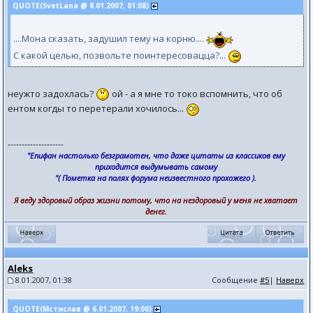
QUOTE(SvetLana @ 8.01.2007, 01:08)
....Мона сказать, задушил тему на корню....
С какой целью, позвольте поинтересовацца?...
неужто задохлась?
ой - а я мне то токо вспомнить, что об
ентом когды то перетерали хочилось...
--------------------
"Епифан настолько безграмотен, что даже цитаты из классиков ему
приходится выдумывать самому
"( Пометка на полях форума неизвестного прохожего ).
Я веду здоровый образ жизни потому, что на нездоровый у меня не хватает
денег.
Aleks
8.01.2007, 01:38
Сообщение
#5
|
Наверх
QUOTE(Мстислав @ 6.01.2007, 19:00)