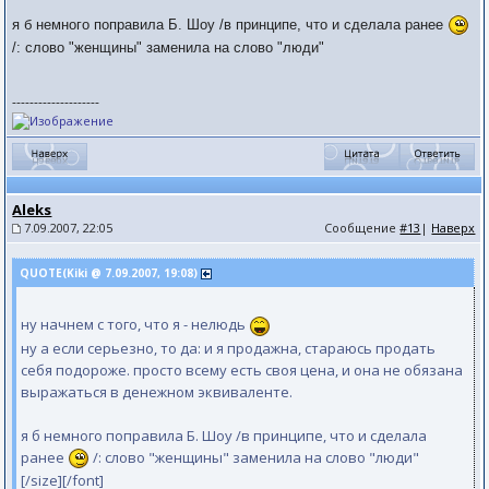
я б немного поправила Б. Шоу /в принципе, что и сделала ранее
/: слово "женщины" заменила на слово "люди"
--------------------
Aleks
7.09.2007, 22:05
Сообщение
#13
|
Наверх
QUOTE(Kiki @ 7.09.2007, 19:08)
ну начнем с того, что я - нелюдь
ну а если серьезно, то да: и я продажна, стараюсь продать
себя подороже. просто всему есть своя цена, и она не обязана
выражаться в денежном эквиваленте.
я б немного поправила Б. Шоу /в принципе, что и сделала
ранее
/: слово "женщины" заменила на слово "люди"
[/size][/font]