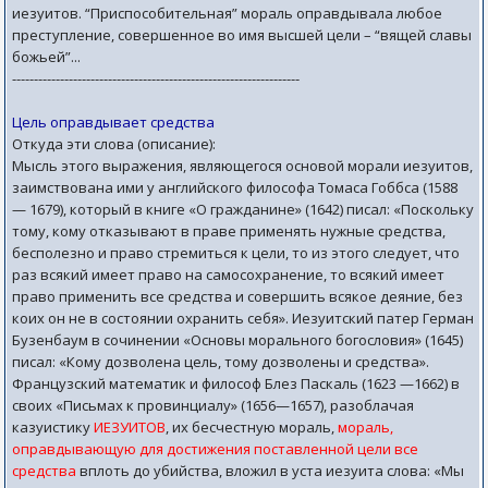
иезуитов. “Приспособительная” мораль оправдывала любое
преступление, совершенное во имя высшей цели – “вящей славы
божьей”...
------------------------------------------------------------------
Цель оправдывает средства
Откуда эти слова (описание):
Мысль этого выражения, являющегося основой морали иезуитов,
заимствована ими у английского философа Томаса Гоббса (1588
— 1679), который в книге «О гражданине» (1642) писал: «Поскольку
тому, кому отказывают в праве применять нужные средства,
бесполезно и право стремиться к цели, то из этого следует, что
раз всякий имеет право на самосохранение, то всякий имеет
право применить все средства и совершить всякое деяние, без
коих он не в состоянии охранить себя». Иезуитский патер Герман
Бузенбаум в сочинении «Основы морального богословия» (1645)
писал: «Кому дозволена цель, тому дозволены и средства».
Французский математик и философ Блез Паскаль (1623 —1662) в
своих «Письмах к провинциалу» (1656—1657), разоблачая
казуистику
ИЕЗУИТОВ
, их бесчестную мораль,
мораль,
оправдывающую для достижения поставленной цели все
средства
вплоть до убийства, вложил в уста иезуита слова: «Мы