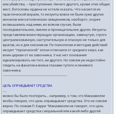
или убийства, -- преступление. Ничего другого, кроме этих общих
мест, богословы ордена не хотели сказать. Что касается их
практической морали, то иезуиты вовсе не были хуже других
монахов или католических священников, наоборот, скорее
возвышались над ними, во всяком случае, были
последовательнее, смелее и проницательнее других. Иезуиты
представляли воинствующую организацию, замкнутую, строго
централизованную, наступательную и опасную не только для
врагов, но и для союзников. По психологии и методам действий
иезуит "героической" эпохи отличался от среднего кюрэ, как
воин церкви от ее лавочника. У нас нет основания
идеализировать ни того, ни другого. Но совсем уж недостойно
глядеть на фанатика-воина глазами тупого и ленивого
лавочника.
---------------------------------------------------------------
ЦЕЛЬ ОПРАВДЫВАЕТ СРЕДСТВА
.....
можно бы было поспорить... например, о том, что Макиавелли
якобы говорил, что цель оправдывает средства. Это не совсем
верно. По словам П. Карри ''Макиавелли не говорит, что цель
оправдывает средства с моральной или какой-либо другой