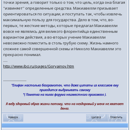
точки зрения, а говорит только о том, что цель, когда она благая
''извиняет'' определенные средства. Макиавелли призывает
ориентироваться по ситуации, и поступать так, чтобы извлечь
максимальную пользу для государства. Дело в том, что, во-
первых, те жесткие методы, которые предлагал Макиавелли
вовсе не являлись для великого флорентийца единственным
вариантом действия, а во-вторых учение Макиавелли
невозможно поместить в столь грубую схему. Жизнь намного
сложнее самой совершенной схемы и Никколо Макиавелли это
прекрасно понимал.
.....
http://www.ibci.ru/pages/Goryainov.htm
--------------------
"Епифан настолько безграмотен, что даже цитаты из классиков ему
приходится выдумывать самому
"( Пометка на полях форума неизвестного прохожего ).
Я веду здоровый образ жизни потому, что на нездоровый у меня не хватает
денег.