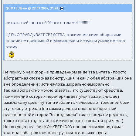
QUOTE(Лена @ 22.01.2007, 21:41)
цитаты пейзана от 6.01 все о том же!!!!!!!!!!!!!!!
ЦЕЛЬ ОПРАВДЫВАЕТ СРЕДСТВА , какими мягкими оборотами
неречи не прекрывай и Макиавели и Иезуиты учили именно
этому.
Не пойму о чем спор - в приведенном виде эта цитата - просто
абстрактная словесная конструкция..и как любая абстракция она
вне определений : истина-ложь..морально-аморально...
Так же абстрактно можно сказать, что существуют средства,
применение которых перечеркивает, уничтожает, лишает
смысла саму цель- ну-типа-избавить человека от головной боли
эту голову отрезав (на самом деле во вполне конкретной
человеческой истории "благодеяния" такого рода не редкость,
только цитата здесь -хоть иезуитов,хоть кого..- ни при чем...)
Но по существу - без КОНКРЕТНОГО наполнения любая, самая
красивая абстрактная конструкция всего лишь пуста...