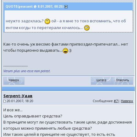
QUOTE(peasant @ 8.01.2007, 00:25)
неужто задохлась?
ой - а я мне то токо вспомнить, что об
ентом когды то перетерали хочилось...
Как-то очень уж весомо фактами пригвоздил-припечатал... нет
чтобы порционно выдавать...
))
--------------------
Verum plus uno esse non potest.
Serpent-Удав
20.01.2007, 18:20
Сообщение
#7
|
Наверх
И все же...
Цель оправдывает средства?
В принципе могут ли существовать такие цели, ради достижения
которых можно применять любые средства?
Или таких целей в принципе не существует, то есть есть