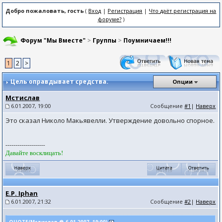
Добро пожаловать, гость
(
Вход
|
Регистрация
|
Что даёт регистрация на
форуме?
)
Форум "Мы Вместе"
>
Группы
>
Поумничаем!!!
1
2
>
Цель оправдывает средства.
Опции
Мстислав
6.01.2007, 19:00
Сообщение
#1
|
Наверх
Это сказал Николо Макьявелли. Утверждение довольно спорное.
--------------------
Давайте восклицать!
E.P. Iphan
6.01.2007, 21:32
Сообщение
#2
|
Наверх