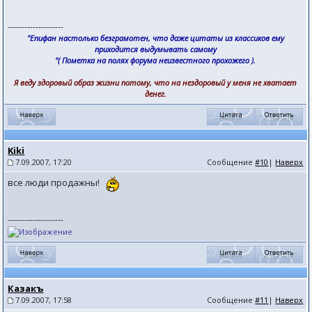
--------------------
"Епифан настолько безграмотен, что даже цитаты из классиков ему
приходится выдумывать самому
"( Пометка на полях форума неизвестного прохожего ).
Я веду здоровый образ жизни потому, что на нездоровый у меня не хватает
денег.
Kiki
7.09.2007, 17:20
Сообщение
#10
|
Наверх
все люди продажны!
--------------------
Казакъ
7.09.2007, 17:58
Сообщение
#11
|
Наверх