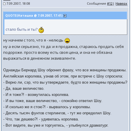
7.09.2007, 18:08
Сообщение
#12
|
Наверх
QUOTE(Наташка @ 7.09.2007, 17:41)
стало быть и ты?
ну начнем с того, что я - нелюдь
ну а если серьезно, то да: и я продажна, стараюсь продать себя
подороже. просто всему есть своя цена, и она не обязана
выражаться в денежном эквиваленте.
Однажды Бернард Шоу обронил фразу, что все женщины продажны.
Английская королева, узнав об этом, при встрече с Шоу спросила:
- Верно ли, сэр, что вы утверждаете, будто все женщины продажны?
- Да, ваше величество.
- И я тоже?! - возмутилась королева.
- И вы тоже, ваше величество, - спокойно ответил Шоу.
- И сколько же я стою?! - вырвалось у королевы.
- Десять тысяч фунтов стерлингов, - тут же определил Шоу.
- Что, так дешево?! - удивилась королева.
- Вот видите, вы уже и торгуетесь, - улыбнулся драматург.