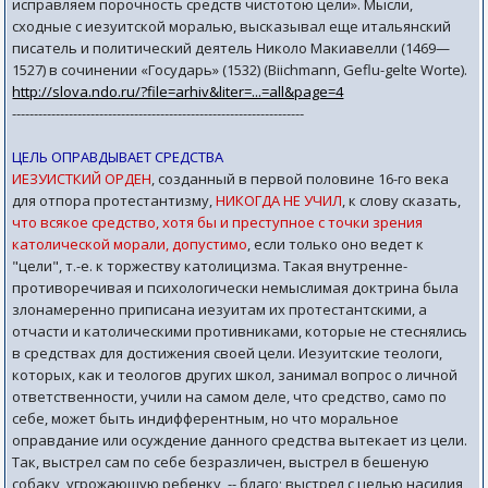
исправляем порочность средств чистотою цели». Мысли,
сходные с иезуитской моралью, высказывал еще итальянский
писатель и политический деятель Николо Макиавелли (1469—
1527) в сочинении «Государь» (1532) (Biichmann, Geflu-gelte Worte).
http://slova.ndo.ru/?file=arhiv&liter=...=all&page=4
-------------------------------------------------------------------
ЦЕЛЬ ОПРАВДЫВАЕТ СРЕДСТВА
ИЕЗУИСТКИЙ ОРДЕН
, созданный в первой половине 16-го века
для отпора протестантизму,
НИКОГДА НЕ УЧИЛ
, к слову сказать,
что всякое средство, хотя бы и преступное с точки зрения
католической морали, допустимо
, если только оно ведет к
"цели", т.-е. к торжеству католицизма. Такая внутренне-
противоречивая и психологически немыслимая доктрина была
злонамеренно приписана иезуитам их протестантскими, а
отчасти и католическими противниками, которые не стеснялись
в средствах для достижения своей цели. Иезуитские теологи,
которых, как и теологов других школ, занимал вопрос о личной
ответственности, учили на самом деле, что средство, само по
себе, может быть индифферентным, но что моральное
оправдание или осуждение данного средства вытекает из цели.
Так, выстрел сам по себе безразличен, выстрел в бешеную
собаку, угрожающую ребенку, -- благо; выстрел с целью насилия