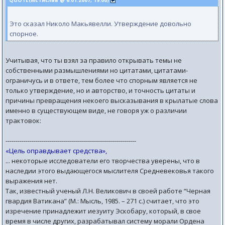
QUOTE(Мстислав @ 6.01.2007, 19:00)
Это сказал Николо Макьявелли. Утверждение довольно
спорное.
Учитывая, что ты взял за правило открывать темы не
собственными размышлениями но цитатами, цитатами-
ограничусь и в ответе, тем более что спорным является не
только утверждение, но и авторство, и точность цитаты и
причины превращения некоего высказывания в крылатые слова
именно в существующем виде, не говоря уж о различии
трактовок:
-----------------------------------------------------------------
«Цель оправдывает средства»,
... некоторые исследователи его творчества уверены, что в
наследии этого выдающегося мыслителя Средневековья такого
выражения нет.
Так, известный ученый Л.Н. Великович в своей работе “Черная
гвардия Ватикана” (М.: Мысль, 1985. – 271 с.) считает, что это
изречение принадлежит иезуиту Эскобару, который, в свое
время в числе других, разрабатывал систему морали Ордена