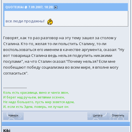
QUOTE(Kiki @ 7.09.2007, 18:20)
все люди продажны!
Говорят, как то раз разговор на эту тему зашел за столом у
Сталина. Кто-то, желая то-ли польстить Сталину, то-ли
воспользоваться его именем в качестве аргумента, сказал: "Ну
вот товарища Сталина ведь нельзя подкупить никакими
посулами", на что Сталин сказал:"Почему нельзя? Если мне
пообещают победу социализма во всем мире, я вполне могу
согласиться".
--------------------
Коль есть красавица, вино и чанга звон,
И берег над ручьем, ветвями осенен,
Не надо большего, пусть мир зовется адом,
И, если есть Эдем, поверь, не лучше он.
Kiki