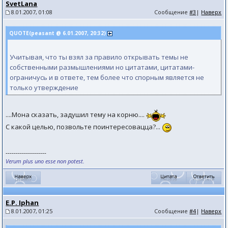
SvetLana
8.01.2007, 01:08
Сообщение
#3
|
Наверх
QUOTE(peasant @ 6.01.2007, 20:32)
Учитывая, что ты взял за правило открывать темы не
собственными размышлениями но цитатами, цитатами-
ограничусь и в ответе, тем более что спорным является не
только утверждение
....Мона сказать, задушил тему на корню....
С какой целью, позвольте поинтересовацца?...
--------------------
Verum plus uno esse non potest.
E.P. Iphan
8.01.2007, 01:25
Сообщение
#4
|
Наверх