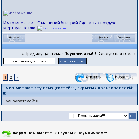
--------------------
И что мне стоит. С машиной быстрой.Сделать в воздухе
мертвую петлю.
« Предыдущая тема
·
Поумничаем!!!
·
Следующая тема »
1
2
>
1 чел. читают эту тему (гостей:
1
, скрытых пользователей:
0
)
Пользователей:
0 -
Форум "Мы Вместе"
>
Группы
>
Поумничаем!!!