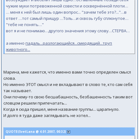
чужие муки потревоженной совести и осквернённой плоти…
… меня к ней был лишь один вопрос... "зачем тебе это?..."…в
ответ …тот самый прищур …Толь…и сквозь губу сплюнутое…
"тебе не понять…"
вот я и не понимаю…другого значения этому слову…СТЕРВА…
а именно
падаль...разлогающийся...смердящий...труп
животного...
Марина, мне кажется, что именно вами точно определен смысл
слова.
Но именно ЭТОТ смысл и не вкладывают в слово те, кто сам себя
так называет.
Они почему-то свою бесшабашность, безбашенность таким вот
словцом решили припечатать...
Когда я сюда пришел, меня название группы... царапнуло.
И долго я туда даже заглядывать не хотел...
QUOTE(SvetLana @ 4.01.2007, 00:32)