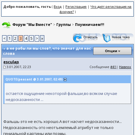
Добро пожаловать, гость
(
Вход
|
Регистрация
|
Что даёт регистрация на
форуме?
)
Форум "Мы Вместе"
>
Группы
>
Поумничаем!!!
<
1
2
3
4
5
>
»
а не рабы ли мы слов?
, что значат для нас
Опции
слова
esculap
3.01.2007, 22:23
Сообщение
#41
|
Наверх
QUOTE(peasant @ 3.01.2007, 02:49)
остается ощущение некоторой фальши,во всяком случае
недосказанности ...
Фальшь-это не есть хорошо.А вот насчет недосказанности...
Недосказанность-это неотъемлемый атрибут не только
гениальной картины или поэмы.