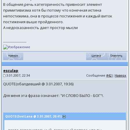
В общение,речь категоричность привносит элемент
примитивизма хотя бы потому что конечная истина
непостижима..она в процессе постижения и каждый виток
постижения выше пройденного.
А недосказанность дает простор мысли
--------------------
esculap
3.01.2007, 22:34
Сообщение
#42
|
Наверх
QUOTE(обалдевший @ 3.01.2007, 19:36)
Для меня эта фраза означает: "И СЛОВО БЫЛО - БОГ"!.
QUOTE(SvetLana @ 3.01.2007, 20:41)