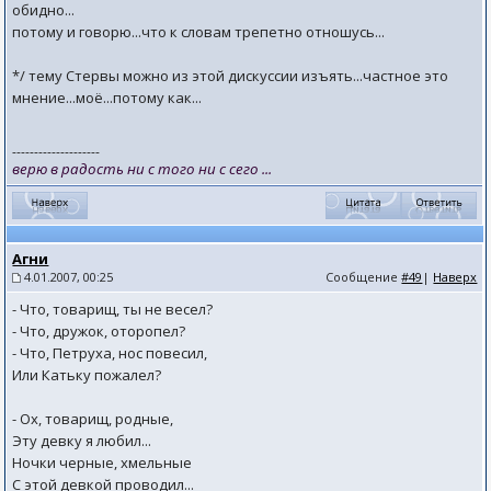
обидно...
потому и говорю...что к словам трепетно отношусь...
*/ тему Стервы можно из этой дискуссии изъять...частное это
мнение...моё...потому как...
--------------------
верю в радость ни с того ни с сего ...
Агни
4.01.2007, 00:25
Сообщение
#49
|
Наверх
- Что, товарищ, ты не весел?
- Что, дружок, оторопел?
- Что, Петруха, нос повесил,
Или Катьку пожалел?
- Ох, товарищ, родные,
Эту девку я любил...
Ночки черные, хмельные
С этой девкой проводил...