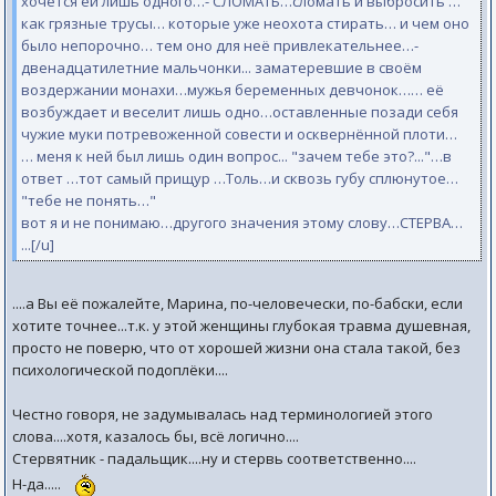
хочется ей лишь одного…- СЛОМАТЬ…сломать и выбросить …
как грязные трусы… которые уже неохота стирать… и чем оно
было непорочно… тем оно для неё привлекательнее…-
двенадцатилетние мальчонки... заматеревшие в своём
воздержании монахи…мужья беременных девчонок…… её
возбуждает и веселит лишь одно…оставленные позади себя
чужие муки потревоженной совести и осквернённой плоти…
… меня к ней был лишь один вопрос... "зачем тебе это?..."…в
ответ …тот самый прищур …Толь…и сквозь губу сплюнутое…
"тебе не понять…"
вот я и не понимаю…другого значения этому слову…СТЕРВА…
...[/u]
....а Вы её пожалейте, Марина, по-человечески, по-бабски, если
хотите точнее...т.к. у этой женщины глубокая травма душевная,
просто не поверю, что от хорошей жизни она стала такой, без
психологической подоплёки....
Честно говоря, не задумывалась над терминологией этого
слова....хотя, казалось бы, всё логично....
Стервятник - падальщик....ну и стервь соответственно....
Н-да.....