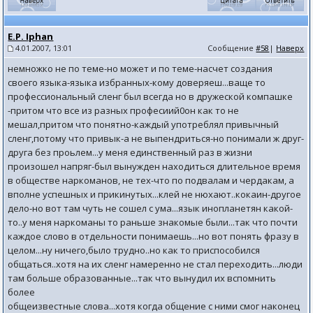
E.P. Iphan
4.01.2007, 13:01
Сообщение
#58
|
Наверх
немножко не по теме-но может и по теме-насчет создания
своего языка-языка избранных-кому доверяеш...ваще то
профессиональный сленг был всегда но в дружеской компашке
-притом что все из разных професиий0он как то не
мешал,притом что понятно-каждый употреблял привычный
сленг,потому что привык-а не выпендриться-но понимали ж друг-
друга без проьлем...у меня единственный раз в жизни
произошел напряг-был вынужден находиться длительное время
в обществе наркоманов, не тех-что по подвалам и чердакам, а
вполне успешных и прикинутых...клей не нюхают..кокаин-другое
дело-но вот там чуть не сошел с ума...язык инопланетян какой-
то..у меня наркоманы то раньше знакомые были...так что почти
каждое слово в отдельности понимаешь...но вот понять фразу в
целом...ну ничего,было трудно..но как то приспособился
общаться..хотя на их сленг намеренно не стал переходить...люди
там больше образованные...так что вынудил их вспомнить
более
общеизвестные слова...хотя когда общение с ними смог наконец