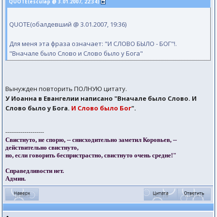
QUOTE(esculap @ 3.01.2007, 22:34)
QUOTE(обалдевший @ 3.01.2007, 19:36)
Для меня эта фраза означает: "И СЛОВО БЫЛО - БОГ"!.
"Вначале было Слово и Слово было у Бога"
Вынужден повторить ПОЛНУЮ цитату.
У Иоанна в Евангелии написано "Вначале было Слово. И
Слово было у Бога.
И Слово было Бог
".
--------------------
Свистнуто, не спорю, -- снисходительно заметил Коровьев, --
действительно свистнуто,
но, если говорить беспристрастно, свистнуто очень средне!"
Справедливости нет.
Админ.