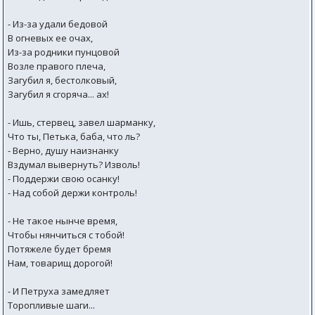
- Из-за удали бедовой
В огневых ее очах,
Из-за родники пунцовой
Возле правого плеча,
Загубил я, бестолковый,
Загубил я сгоряча... ах!
- Ишь, стервец, завел шарманку,
Что ты, Петька, баба, что ль?
- Верно, душу наизнанку
Вздумал вывернуть? Изволь!
- Поддержи свою осанку!
- Над собой держи контроль!
- Не такое нынче время,
Чтобы нянчиться с тобой!
Потяжеле будет бремя
Нам, товарищ дорогой!
- И Петруха замедляет
Торопливые шаги...