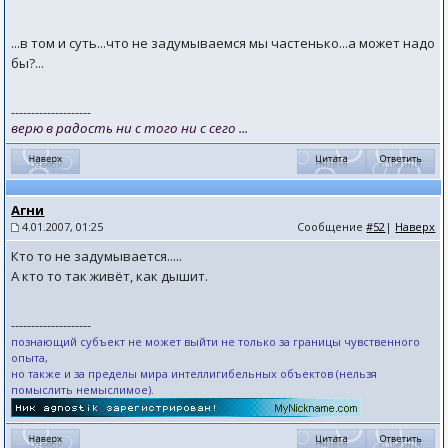
...в том и суть...что не задумываемся мы частенько...а может надо
бы?...
--------------------
верю в радость ни с того ни с сего ...
Агни
4.01.2007, 01:25
Сообщение
#52
|
Наверх
Кто то не задумывается.....
А кто то так живёт, как дышит.
--------------------
познающий субъект не может выйти не только за границы чувственного
опыта,
но также и за пределы мира интеллигибельных объектов (нельзя
помыслить немыслимое).