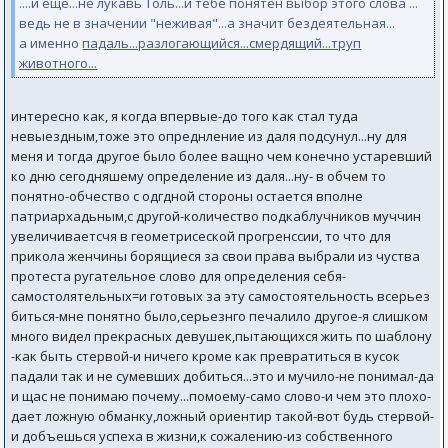
....и ещё...не лукавь Толь...и тебе понятен выбор этого слова ...
ведь не в значении "неживая"...а значит бездеятельная...
а именно
падаль...разлогающийся...смердящий...труп
животного...
интересно как, я когда впервые-до того как стал туда
невыездным,тоже это опреднление из даля подсунул...ну для
меня и тогда другое было более ващно чем конечно устаревший
ко дню сегодняшему определение из даля...ну- в обчем то
понятно-обчество с одгдной стороны остается вполне
патриархадьным,с другой-количество подкаблучников муччин
увеличиваетсчя в геометрисеской прогренссии, то что для
прикола женчины борящиеся за свои права выбрали из чуства
протеста ругательное слово для определения себя-
самостолятельных=и готовых за эту самостоятельность всерьез
биться-мне понятно было,серьезнго печалило другое-я слишком
много видел прекрасных девушек,пытающихся жить по шаблону
-как быть стервой-и ничего кроме как превратиться в кусок
падали так и не сумевших добиться...это и мучило-не понимал-да
и щас не понимаю почему...помоему-само слово-и чем это плохо-
дает ложную обманку,ложный ориентир такой-вот будь стервой-
и добъешься успеха в жизни,к сожалению-из собственного