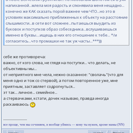
напиханной...млела моя радость и слюнявила меня нещадно...
конечно же КАК сказать порой важнее чем ЧТО...но это в
условиях максимально приближенных к объекту на расстояние
слышимости...в сети вот сложнее...пытаешься выудить из
буковок и поступков образ собеседника...вслушиваешься
именно в буквы....ищещь в них его отношение к тебе... */и
согласитесь...что промашки не так уж часты...***)))
себе же противореча:
важно, от кого слова, не глядя на поступки... что делать, не
объективны мы...
от неприятного мне чела, нежно сказанное: "сволачь"(что для
меня одно и тож со стервой), а потом повторенное уже, мне
приятным, заставляет содрогнуться...
эт так... личное... семейное...
а стервачками, кстати, дочек называю, правда иногда
раскаиваюсь
--------------------
все проще, чем мы сочиняем, и вообще уймись — кому ты нужен, кроме мамы (NN)