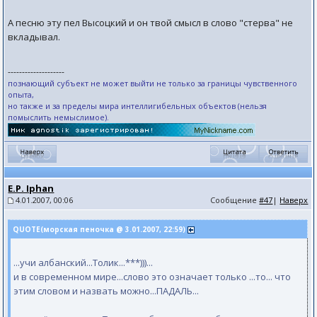
А песню эту пел Высоцкий и он твой смысл в слово "стерва" не
вкладывал.
--------------------
познающий субъект не может выйти не только за границы чувственного
опыта,
но также и за пределы мира интеллигибельных объектов (нельзя
помыслить немыслимое).
E.P. Iphan
4.01.2007, 00:06
Сообщение
#47
|
Наверх
QUOTE(морская пеночка @ 3.01.2007, 22:59)
...учи албанский...Толик...***)))...
и в современном мире...слово это означает только ...то... что
этим словом и назвать можно...ПАДАЛЬ...