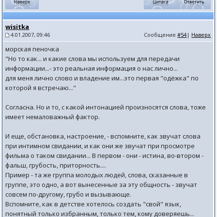
wisitka
4.01.2007, 09:46
Сообщение
#54
|
Наверх
морская пеночка
"Но то как... и какие слова мы используем для передачи
информации...- это реальная информация о нас лично...
для меня лично слово и владение им...это первая "одёжка" по
которой я встречаю..."
Согласна. Но и то, с какой интонацией произносятся слова, тоже
имеет немаловажный фактор.
И еще, обстановка, настроение, - вспомните, как звучат слова
при интимном свидании, и как они же звучат при просмотре
фильма о таком свидании... В первом - они - истина, во-втором -
фальш, грубость, приторность....
Пример - та же группа молодых людей, слова, сказанные в
группе, это одно, а вот вынесенные за эту общность - звучат
совсем по-другому, грубо и вызывающе.
Вспомните, как в детстве хотелось создать "свой" язык,
понятный только избранным, только тем, кому доверяешь...