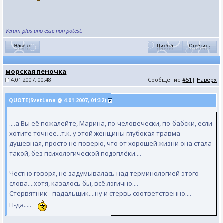
--------------------
Verum plus uno esse non potest.
морская пеночка
4.01.2007, 00:48
Сообщение
#51
|
Наверх
QUOTE(SvetLana @ 4.01.2007, 01:32)
....а Вы её пожалейте, Марина, по-человечески, по-бабски, если
хотите точнее...т.к. у этой женщины глубокая травма
душевная, просто не поверю, что от хорошей жизни она стала
такой, без психологической подоплёки....
Честно говоря, не задумывалась над терминологией этого
слова....хотя, казалось бы, всё логично....
Стервятник - падальщик....ну и стервь соответственно....
Н-да.....