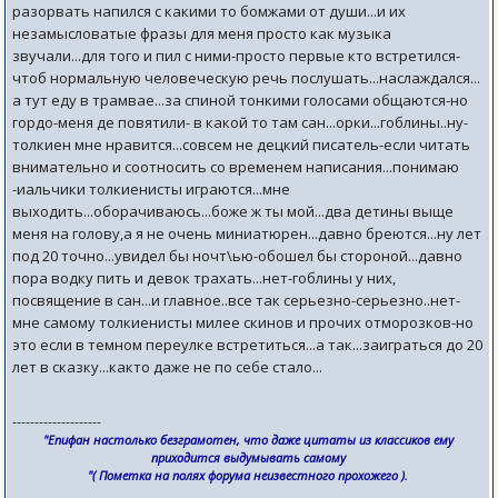
разорвать напился с какими то бомжами от души...и их
незамысловатые фразы для меня просто как музыка
звучали...для того и пил с ними-просто первые кто встретился-
чтоб нормальную человеческую речь послушать...наслаждался...
а тут еду в трамвае...за спиной тонкими голосами общаются-но
гордо-меня де повятили- в какой то там сан...орки...гоблины..ну-
толкиен мне нравится...совсем не децкий писатель-если читать
внимательно и соотносить со временем написания...понимаю
-иальчики толкиенисты играются...мне
выходить...оборачиваюсь...боже ж ты мой...два детины выще
меня на голову,а я не очень миниатюрен...давно бреются...ну лет
под 20 точно...увидел бы ночт\ью-обошел бы стороной...давно
пора водку пить и девок трахать...нет-гоблины у них,
посвящение в сан...и главное..все так серьезно-серьезно..нет-
мне самому толкиенисты милее скинов и прочих отморозков-но
это если в темном переулке встретиться...а так...заиграться до 20
лет в сказку...както даже не по себе стало...
--------------------
"Епифан настолько безграмотен, что даже цитаты из классиков ему
приходится выдумывать самому
"( Пометка на полях форума неизвестного прохожего ).