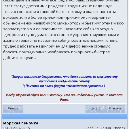
самом деле ей было учиться...беда молодых стерв-они считают
-этот статус дается им с рождения-трудиться не надо-надо
только согласиться таковой быть...потому и оказываются на
вокзале..или в более приличном-приличном ли варианте-
обычной женой нелюбимого мужа,который бьет,импотент и всю
зарплату=свою и ее пропивает...назовите себя кем угодно
-деффочки-глупо думать что станете управлять мушшинами и
жизнью только по названию себя-управительницами...очень
трудно работать надо-причем для деффочек-не столькло
бросать понты,сколько изображать покорность-быстрее
добъетесь цели...
--------------------
"Епифан настолько безграмотен, что даже цитаты из классиков ему
приходится выдумывать самому
"( Пометка на полях форума неизвестного прохожего ).
Я веду здоровый образ жизни потому, что на нездоровый у меня не хватает
денег.
морская пеночка
4.01.2007, 00:15
Сообщение
#48
|
Наверх