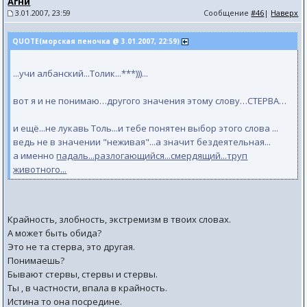
Агни
3.01.2007, 23:59
Сообщение
#46
|
Наверх
QUOTE(морская пеночка @ 3.01.2007, 22:59)
...учи албанский...Толик...***)))...
вот я и не понимаю…другого значения этому слову…СТЕРВА…
и ещё...не лукавь Толь...и тебе понятен выбор этого слова ...
ведь не в значении "неживая"...а значит бездеятельная...
а именно
падаль...разлогающийся...смердящий...труп
животного...
Крайность, злобность, экстремизм в твоих словах.
А может быть обида?
Это не та стерва, это другая.
Понимаешь?
Бывают стервы, стервы и стервы.
Ты , в частности, впала в крайность.
Истина то она посредине.