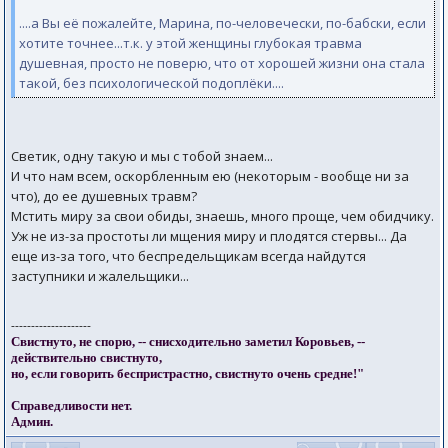
....а Вы её пожалейте, Марина, по-человечески, по-бабски, если
хотите точнее...т.к. у этой женщины глубокая травма
душевная, просто не поверю, что от хорошей жизни она стала
такой, без психологической подоплёки....
Светик, одну такую и мы с тобой знаем...
И что нам всем, оскорбленным ею (некоторым - вообще ни за
что), до ее душевных травм?
Мстить миру за свои обиды, знаешь, много проще, чем обидчику.
Уж не из-за простоты ли мщения миру и плодятся стервы... Да
еще из-за того, что беспредельщикам всегда найдутся
заступники и жалельщики...
--------------------
Свистнуто, не спорю, -- снисходительно заметил Коровьев, --
действительно свистнуто,
но, если говорить беспристрастно, свистнуто очень средне!"
Справедливости нет.
Админ.