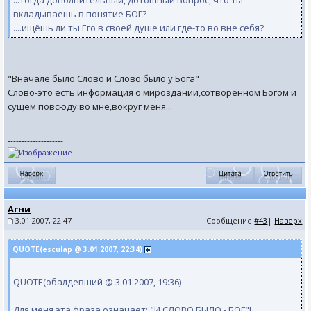
...тогда дополнительный, дотошный вопрос, что ты
вкладываешь в понятие БОГ?
....ищёшь ли ты Его в своей душе или где-то во вне себя?
"Вначале было Слово и Слово было у Бога"
Слово-это есть информация о мироздании,сотворенном Богом и
сущем повсюду:во мне,вокруг меня...
--------------------
Агни
3.01.2007, 22:47
Сообщение
#43
|
Наверх
QUOTE(esculap @ 3.01.2007, 22:34)
QUOTE(обалдевший @ 3.01.2007, 19:36)
Для меня эта фраза означает: "И СЛОВО БЫЛО - БОГ"!.