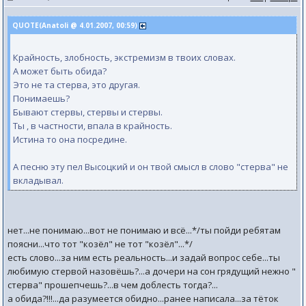
QUOTE(Anatoli @ 4.01.2007, 00:59)
Крайность, злобность, экстремизм в твоих словах.
А может быть обида?
Это не та стерва, это другая.
Понимаешь?
Бывают стервы, стервы и стервы.
Ты , в частности, впала в крайность.
Истина то она посредине.
А песню эту пел Высоцкий и он твой смысл в слово "стерва" не
вкладывал.
нет...не понимаю...вот не понимаю и всё...*/ты пойди ребятам
поясни...что тот "козёл" не тот "козёл"...*/
есть слово...за ним есть реальность...и задай вопрос себе...ты
любимую стервой назовёшь?...а дочери на сон грядущий нежно "
стерва" прошепчешь?...в чем доблесть тогда?...
а обида?!!!...да разумеется обидно...ранее написала...за тёток