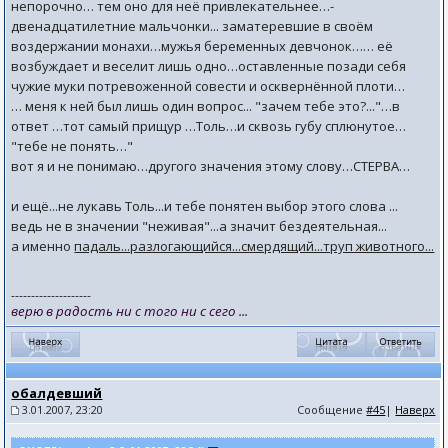
непорочно… тем оно для неё привлекательнее…-
двенадцатилетние мальчонки... заматеревшие в своём
воздержании монахи…мужья беременных девчонок…… её
возбуждает и веселит лишь одно…оставленные позади себя
чужие муки потревоженной совести и осквернённой плоти…
… меня к ней был лишь один вопрос... "зачем тебе это?..."…в
ответ …тот самый прищур …Толь…и сквозь губу сплюнутое…
"тебе не понять…"
вот я и не понимаю…другого значения этому слову…СТЕРВА…
и ещё...не лукавь Толь...и тебе понятен выбор этого слова ...
ведь не в значении "неживая"...а значит бездеятельная...
а именно
падаль...разлогающийся...смердящий...труп животного...
--------------------
верю в радость ни с того ни с сего ...
обалдевший
3.01.2007, 23:20
Сообщение
#45
|
Наверх