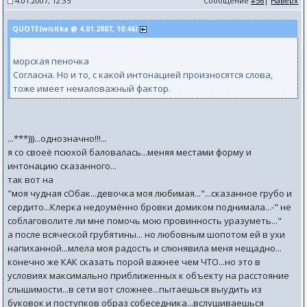
4.01.2007, 12:35
Сообщение
#56
|
Наверх
QUOTE(wisitka @ 4.01.2007, 10:46)
морская пеночка
Согласна. Но и то, с какой интонацией произносятся слова,
тоже имеет немаловажный фактор.
...***)))...однозначно!!!...
я со своеё псюхой баловалась...меняя местами форму и
интонацию сказанного...
так вот на
"моя чудная сОбак...девочка моя любимая..."...сказанное грубо и
сердито...Клерка недоумённо бровки домиком поднимала...-" не
соблаговолите ли мне помочь мою провинность уразуметь..."
а после всяческой грубятины... но любовным шопотом ей в ухи
напиханной...млела моя радость и слюнявила меня нещадно...
конечно же КАК сказать порой важнее чем ЧТО...но это в
условиях максимально приближенных к объекту на расстояние
слышимости...в сети вот сложнее...пытаешься выудить из
буковок и поступков образ собеседника...вслушиваешься