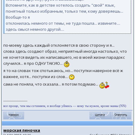
Вспомните, как в детстве хотелось создать "свой" язык,
понятный только избранным, только тем, кому доверяешь...
Вообще-то я
отклонилась немного от темы, не туда пошла... извините....
здесь смысл немного другой....
по-моему здесь каждый отклоняется в свою сторону и я...
слова здесь создают образ, неприятный иногда настолько, что
не хочется видеть их написавшего, но в моей жизни парадокс
случился... я про ОДНУ ТАКУЮ...
я то на словах тож спотыкаюсь, но... поступки наверное всё ж
важнее, хотя... поступки из слов...
сама не поняла, что сказала... я потом подумаю...
--------------------
все проще, чем мы сочиняем, и вообще уймись — кому ты нужен, кроме мамы (NN)
морская пеночка