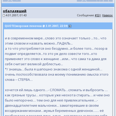
обалдевший
4.01.2007, 01:43
Сообщение
#53
|
Наверх
QUOTE(морская пеночка @ 3.01.2007, 22:59)
и в современном мире...слово это означает только ...то... что
этим словом и назвать можно...ПАДАЛЬ...
а то что употребляется оно бездумно...и более того... позор в
подвиг определяется...то это уж дело совести того...кто
применяет это слово к женщине ...или... что сама та дама для
себя считает великой доблестью...
*/ знаешь…была я шапошно знакома с одной женщиной…
очень поспособствовала она моему пониманию смысла этого
слова – СТЕРВА…
хочется ей лишь одного…- СЛОМАТЬ…сломать и выбросить …
как грязные трусы… которые уже неохота стирать… и чем оно
было непорочно… тем оно для неё привлекательнее…-
двенадцатилетние мальчонки... заматеревшие в своём
воздержании монахи…мужья беременных девчонок…… её
возбуждает и веселит лишь одно…оставленные позади себя