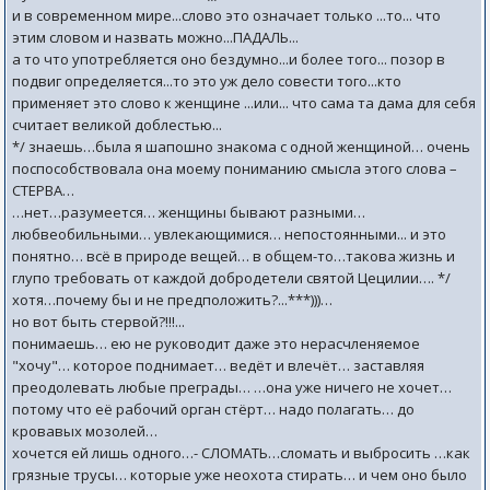
и в современном мире...слово это означает только ...то... что
этим словом и назвать можно...ПАДАЛЬ...
а то что употребляется оно бездумно...и более того... позор в
подвиг определяется...то это уж дело совести того...кто
применяет это слово к женщине ...или... что сама та дама для себя
считает великой доблестью...
*/ знаешь…была я шапошно знакома с одной женщиной… очень
поспособствовала она моему пониманию смысла этого слова –
СТЕРВА…
…нет…разумеется… женщины бывают разными…
любвеобильными… увлекающимися… непостоянными... и это
понятно… всё в природе вещей… в общем-то…такова жизнь и
глупо требовать от каждой добродетели святой Цецилии…. */
хотя…почему бы и не предположить?...***)))…
но вот быть стервой?!!!...
понимаешь… ею не руководит даже это нерасчленяемое
"хочу"… которое поднимает… ведёт и влечёт… заставляя
преодолевать любые преграды… …она уже ничего не хочет…
потому что её рабочий орган стёрт… надо полагать… до
кровавых мозолей…
хочется ей лишь одного…- СЛОМАТЬ…сломать и выбросить …как
грязные трусы… которые уже неохота стирать… и чем оно было