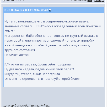
3.01.2007, 22:59
Сообщение
#44
|
Наверх
QUOTE(Anatoli @ 3.01.2007, 22:45)
Ну ты то понимаешь что в современном, живом языке,
значение слова "СТЕРВА" носит определённый всем понятный
смысл?
И стервозная баба обозначает совсем не трупный смысл,а в
некоторой степени противоположный - очень активной и
живой женщины, способной довести любого мужчину до
трупного состояния!
Незачот, афтар!
[b]Что же ты, зараза, бровь себе подбрила,
Ну для чего надела, падла, синий свой берет!
И куда ты, стерва, лыжи навострила -
От меня не скроешь ты в наш клуб второй билет!
...учи албанский...Толик...***)))...