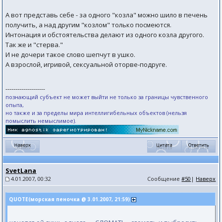
А вот представь себе - за одного "козла" можно шило в печень
получить, а над другим "козлом" только посмеются.
Интонация и обстоятельства делают из одного козла другого.
Так же и "стерва."
И не дочери такoе словo шепчут в ушко.
А взрослой, игривой, сексуальной оторве-подруге.
--------------------
познающий субъект не может выйти не только за границы чувственного
опыта,
но также и за пределы мира интеллигибельных объектов (нельзя
помыслить немыслимое).
SvetLana
4.01.2007, 00:32
Сообщение
#50
|
Наверх
QUOTE(морская пеночка @ 3.01.2007, 21:59)