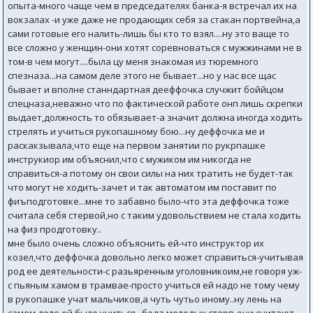
опыта-много чаще чем в председателях банка-я встречал их на
вокзалах -и уже даже не продающих себя за стакан портвейна,а
сами готовые его налить-лишь бы кто то взял....ну это ваще то
все сложно у женщин-они хотят соревноваться с мужжинами не в
том-в чем могут....была цу меня знакомая из тюремного
спезназа...на самом деле этого не бывает...но у нас все щас
бывает и вполне станндартная дееффочка случжит боййцом
спецназа,неважно что по фактической работе онп лишь скрепки
выдает,должность то обязывает-а значит должна иногда ходить
стрелять и учиться рукопашному бою...ну деффочка ме и
раскакзывала,что еще на первом занятии по рукрпашке
инструкиор им объяснил,что с мужиком им никогда не
справиться-а потому он свои силы на них тратить не будет-так
что могут не ходить-зачет и так автоматом им поставит по
фиъподготовке...мне то забавно было-что эта деффочка тоже
считала себя стервой,но с таким удовольствием не стала ходить
на физ продготовку..
мне было очень сложно объяснить ей-что инструктор их
козел,что деффочка довольно легко может справиться-учитывая
род ее деятельности-с разьяренным уголовникоим,не говоря уж-
с пьяным хамом в трамвае-просто учиться ей надо не тому чему
в рукопашке учат мальчиков,а чуть чутьо иному..ну лень на