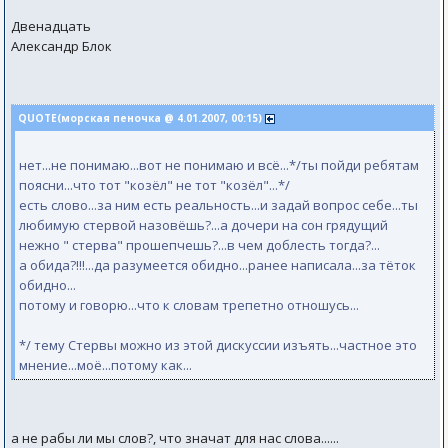
Двенадцать
Александр Блок
QUOTE(морская пеночка @ 4.01.2007, 00:15)
нет...не понимаю...вот не понимаю и всё...*/ты пойди ребятам
поясни...что тот "козёл" не тот "козёл"...*/
есть слово...за ним есть реальность...и задай вопрос себе...ты
любимую стервой назовёшь?...а дочери на сон грядущий
нежно " стерва" прошепчешь?...в чем доблесть тогда?...
а обида?!!!...да разумеется обидно...ранее написала...за тёток
обидно...
потому и говорю...что к словам трепетно отношусь...
*/ тему Стервы можно из этой дискуссии изъять...частное это
мнение...моё...потому как...
а не рабы ли мы слов?, что значат для нас слова......