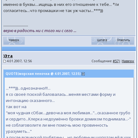
именно в буквы....ищещь в них его отношение к тебе... */и
согласитесь...что промашки не так уж часты...***)))
--------------------
верю в радость ни с того ни с сего ...
)Эта
4.01.2007, 12:56
Сообщение
#57
|
Наверх
QUOTE(морская пеночка @ 4.01.2007, 12:35)
...***)))...однозначно!!!...
я со своеё псюхой баловалась...меняя местами форму и
интонацию сказанного...
так вот на
"моя чудная сОбак...девочка моя любимая..."...сказанное грубо
и сердито...Клерка недоумённо бровки домиком поднимала...-"
не соблаговолите ли мне помочь мою провинность
уразуметь..."
а после всяческой грубятины... но любовным шопотом ей в ухи