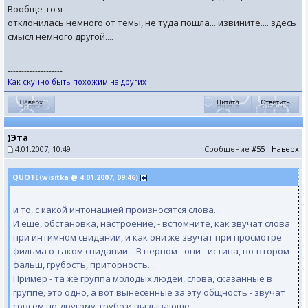
Вообще-то я
отклонилась немного от темы, не туда пошла... извините.... здесь
смысл немного другой....
--------------------
Как скучно быть похожим на других
)Эта
4.01.2007, 10:49
Сообщение
#55
|
Наверх
QUOTE(wisitka @ 4.01.2007, 09:46)
и то, с какой интонацией произносятся слова...
И еще, обстановка, настроение, - вспомните, как звучат слова
при интимном свидании, и как они же звучат при просмотре
фильма о таком свидании... В первом - они - истина, во-втором -
фальш, грубость, приторность....
Пример - та же группа молодых людей, слова, сказанные в
группе, это одно, а вот вынесенные за эту общность - звучат
совсем по-другому, грубо и вызывающе.