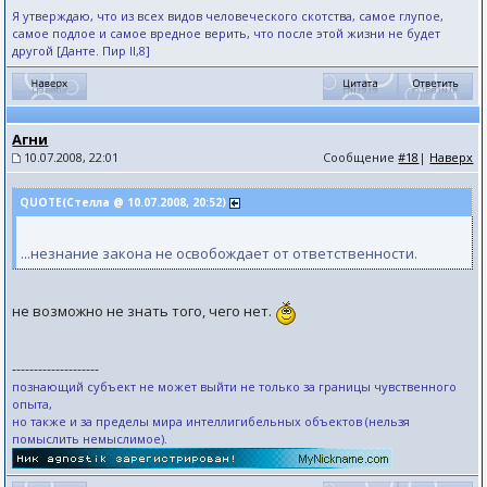
Я утверждаю, что из всех видов человеческого скотства, самое глупое,
самое подлое и самое вредное верить, что после этой жизни не будет
другой [Данте. Пир II,8]
Агни
10.07.2008, 22:01
Сообщение
#18
|
Наверх
QUOTE(Стелла @ 10.07.2008, 20:52)
...незнание закона не освобождает от ответственности.
не возможно не знать того, чего нет.
--------------------
познающий субъект не может выйти не только за границы чувственного
опыта,
но также и за пределы мира интеллигибельных объектов (нельзя
помыслить немыслимое).