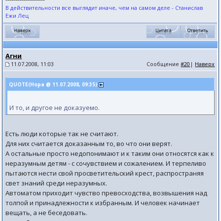
В действительности все выглядит иначе, чем на самом деле - Станислав
Ежи Лец
Агни
11.07.2008, 11:03
Сообщение
#20
|
Наверх
QUOTE(Нора @ 11.07.2008, 09:35)
И то, и другое не доказуемо.
Есть люди которые так не считают.
Для них считается доказанным то, во что они верят.
А остальные просто недопонимают и к таким они относятся как к
неразумным детям - с сочувствием и сожалением. И терпеливо
пытаются нести свой просветительский крест, распространяя
свет знаний среди неразумных.
Автоматом приходит чувство превосходства, возвышения над
толпой и принадлежности к избранным. И человек начинает
вещать, а не беседовать.