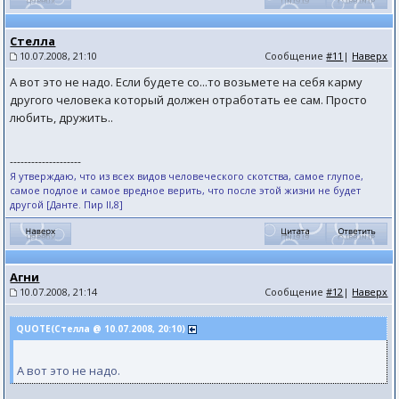
Стелла
10.07.2008, 21:10
Сообщение
#11
|
Наверх
А вот это не надо. Если будете со...то возьмете на себя карму
другого человека который должен отработать ее сам. Просто
любить, дружить..
--------------------
Я утверждаю, что из всех видов человеческого скотства, самое глупое,
самое подлое и самое вредное верить, что после этой жизни не будет
другой [Данте. Пир II,8]
Агни
10.07.2008, 21:14
Сообщение
#12
|
Наверх
QUOTE(Стелла @ 10.07.2008, 20:10)
А вот это не надо.