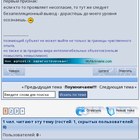
первый признак:
если кто то проявляет несогласие, то тут же следует
безапелляционный вывод - дорастёшь до моего уровня
осознаешь.
--------------------
познающий субъект не может выйти не только за границы чувственного
опыта,
но также и за пределы мира интеллигибельных объектов (нельзя
помыслить немыслимое).
« Предыдущая тема
·
Поумничаем!!!
·
Следующая тема »
1
2
3
>
1 чел. читают эту тему (гостей:
1
, скрытых пользователей:
0
)
Пользователей:
0 -