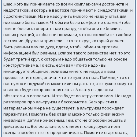
шею, кого вы принимаете со всеми комплек-сами достоинств и
недостатков, и которые вас тоже принимают и с недостатками, и
с достоинствами. Их не надо учить (никого не надо учить), для
них важно быть тылом. Чтобы им было комфортно с вами. Чтобы
они не боялись говорить вам правду, чтобы они не боялись
ваших реакций, чтобы они понимали, что вы их любите в любом
состоянии. Друзья и приятели – это тот круг, который должен
быть равным вам по духу, идеям, чтобы обмен энергиями,
информацией был равным. Если же такого равенства нет, то это
будет третий круг, с которым надо общаться только на основе
конструктивизма. То есть, если вам что-то надо - вы
инициируете общение, если вам ничего не надо, а к вам
проявляют интерес, значит что-то нужно от вас. Поймие, что от
вас нужно и подумайте: можете ли вы дать то, что нужно кому-то
и какова будет испрошенная плата. А плату вы должны
обязательно испросить. И это будет конструктивизмом. Не надо
разговоров про альтруизм и бескорыстие. Бескорыстия в
материальном ми-ре не существует, а альтруизм порождает
паразитизм. Помогать без отдачи можно только физическим
инвалидам, детям и животным. Тем, кто не способен решать и
действовать. Все остальные, кто имеет голову, руки и ноги
всегда способен что-то предпринимать. Помогите стартовать,