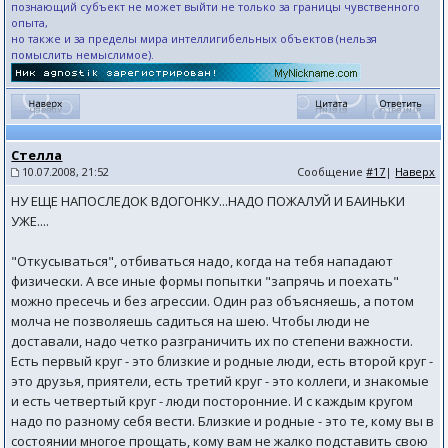
познающий субъект не может выйти не только за границы чувственного
опыта,
но также и за пределы мира интеллигибельных объектов (нельзя
помыслить немыслимое).
Стелла
10.07.2008, 21:52
Сообщение
#17
|
Наверх
НУ ЕЩЕ НАПОСЛЕДОК ВДОГОНКУ...НАДО ПОЖАЛУЙ И БАИНЬКИ
УЖЕ....
"Откусываться", отбиваться надо, когда на тебя нападают
физически. А все иные формы попытки "запрячь и поехать"
можно пресечь и без агрессии. Один раз объясняешь, а потом
молча не позволяешь садиться на шею. Чтобы люди не
доставали, надо четко разграничить их по степени важности.
Есть первый круг - это близкие и родные люди, есть второй круг -
это друзья, приятели, есть третий круг - это коллеги, и знакомые
и есть четвертый круг - люди посторонние. И с каждым кругом
надо по разному себя вести. Близкие и родные - это те, кому вы в
состоянии многое прощать, кому вам не жалко подставить свою