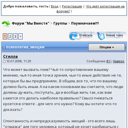
Добро пожаловать, гость
(
Вход
|
Регистрация
|
Что даёт регистрация на
форуме?
)
Форум "Мы Вместе"
>
Группы
>
Поумничаем!!!
1
2
3
>
психология
, эмоции
Опции
Стелла
10.07.2008, 11:29
Сообщение
#1
|
Наверх
Что может вызвать гнев? Чьё-то сопротивление вашему
мнению, чья-то иная точка зрения, чьи-то иные действия: не те,
которые бы вы предприняли.. В общем, все то, что по вашему
должно быть иным. А на каком основании вы считаете, что люди
должны ду-мать, поступать, да и вообще жить так, как вам
кажется это делать наиболее правильно? Смысл гневаться
кроется в ответе - для чего это нужно? Кому вы хотите что-то
доказать?
Спонтанность и непредсказуемость эмоций - это всего лишь
"отмазка" для того человека, который не хочет разбираться с