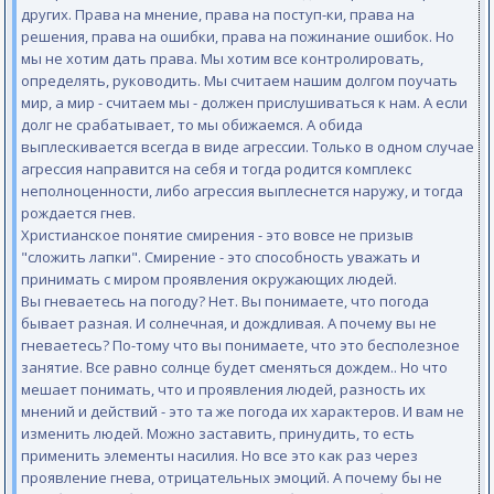
других. Права на мнение, права на поступ-ки, права на
решения, права на ошибки, права на пожинание ошибок. Но
мы не хотим дать права. Мы хотим все контролировать,
определять, руководить. Мы считаем нашим долгом поучать
мир, а мир - считаем мы - должен прислушиваться к нам. А если
долг не срабатывает, то мы обижаемся. А обида
выплескивается всегда в виде агрессии. Только в одном случае
агрессия направится на себя и тогда родится комплекс
неполноценности, либо агрессия выплеснется наружу, и тогда
рождается гнев.
Христианское понятие смирения - это вовсе не призыв
"сложить лапки". Смирение - это способность уважать и
принимать с миром проявления окружающих людей.
Вы гневаетесь на погоду? Нет. Вы понимаете, что погода
бывает разная. И солнечная, и дождливая. А почему вы не
гневаетесь? По-тому что вы понимаете, что это бесполезное
занятие. Все равно солнце будет сменяться дождем.. Но что
мешает понимать, что и проявления людей, разность их
мнений и действий - это та же погода их характеров. И вам не
изменить людей. Можно заставить, принудить, то есть
применить элементы насилия. Но все это как раз через
проявление гнева, отрицательных эмоций. А почему бы не