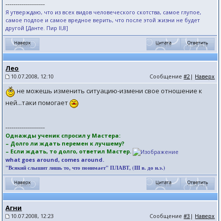
--------------------
Я утверждаю, что из всех видов человеческого скотства, самое глупое,
самое подлое и самое вредное верить, что после этой жизни не будет
другой [Данте. Пир II,8]
Лео
10.07.2008, 12:10
Сообщение
#2
|
Наверх
не можешь изменить ситуацию-измени свое отношение к
ней...таки помогает
--------------------
Однажды ученик спросил у Мастера:
– Долго ли ждать перемен к лучшему?
– Если ждать, то долго, ответил Мастер.
what goes around, comes around.
"Всякий слышит лишь то, что понимает" ПЛАВТ, (III в. до н.э.)
Агни
10.07.2008, 12:23
Сообщение
#3
|
Наверх