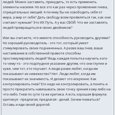
людей. Можно заставить, принудить, то есть применить
элементы насилия. Но все это как раз через проявление гнева,
отрицательных эмоций. А почему бы не освободить себя от
мира, а мир от себя? Дать свободу всем проявляться так, как они
считают нужным? Это ИХ Путь. А у вас СВОЙ. Что же заставлять
людей превращаться в своих двойников?
Или: вы считаете, что имеете способность руководить другими?
Но хороший руководитель - это тот, который умеет
стимулировать своих подчиненных. А разве ваш гнев, ваше
настаивание в собственной правоте способны
простимулировать людей? Ведь каждая попытка научить кого-
то чему-то - это подспудное указание другим, что они глупее и
хуже, чем тот, кто поучает. А люди разве любят, когда им
показывают их невежество? Нет. Люди любят, когда им
показывают их значимость. И делают это искренне. Как
контролировать гнев? Его надо не контролировать, а понять и
просто прекратить навязывать свою точку зрения кому-либо на
что-либо. Гнев по сути та же критика. А есть хорошая формула:
критикуя - предлагая, предлагая - делай. Зачем гневаться?
Оставь и иди своей дорогой.