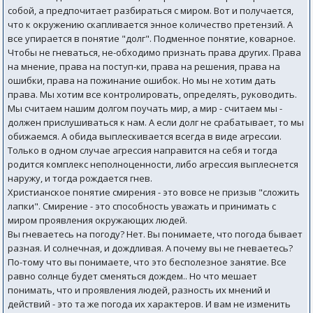
собой, а предпочитает разбираться с миром. Вот и получается,
что к окружению скапливается энное количество претензий. А
все упирается в понятие "долг". Подменное понятие, коварное.
Чтобы не гневаться, не-обходимо признать права других. Права
на мнение, права на поступ-ки, права на решения, права на
ошибки, права на пожинание ошибок. Но мы не хотим дать
права. Мы хотим все контролировать, определять, руководить.
Мы считаем нашим долгом поучать мир, а мир - считаем мы -
должен прислушиваться к нам. А если долг не срабатывает, то мы
обижаемся. А обида выплескивается всегда в виде агрессии.
Только в одном случае агрессия направится на себя и тогда
родится комплекс неполноценности, либо агрессия выплеснется
наружу, и тогда рождается гнев.
Христианское понятие смирения - это вовсе не призыв "сложить
лапки". Смирение - это способность уважать и принимать с
миром проявления окружающих людей.
Вы гневаетесь на погоду? Нет. Вы понимаете, что погода бывает
разная. И солнечная, и дождливая. А почему вы не гневаетесь?
По-тому что вы понимаете, что это бесполезное занятие. Все
равно солнце будет сменяться дождем.. Но что мешает
понимать, что и проявления людей, разность их мнений и
действий - это та же погода их характеров. И вам не изменить