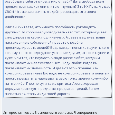
освободить себя от мира, а мир от себя? Дать свободу всем
проявляться так, как они считают нужным? Это ИХ Путь. А у вас
СВОЙ. Что же заставлять людей превращаться в своих
двойников?
Или: вы считаете, что имеете способность руководить
другими? Но хороший руководитель - это тот, который умеет
стимулировать своих подчиненных. А разве ваш гнев, ваше
настаивание в собственной правоте способны
простимулировать людей? Ведь каждая попытка научить кого-
то чему-то - это подспудное указание другим, что они глупее и
хуже, чем тот, кто поучает. А люди разве любят, когда им
показывают их невежество? Нет. Люди любят, когда им
показывают их значимость. И делают это искренне. Как
контролировать гнев? Его надо не контролировать, а понять и
просто прекратить навязывать свою точку зрения кому-либо
на что-либо. Гнев по сути та же критика. А есть хорошая
формула: критикуя - предлагая, предлагая - делай. Зачем
гневаться? Оставь и иди своей дорогой.
Интересная тема... В основном, я согласна. Я совершенно