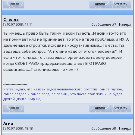
Стелла
10.07.2008, 17:11
Сообщение
#7
|
Наверх
ты имеешь право быть таким, какой ты есть...И если кто-то это
не понимает или не принмиает, то это не твоя проблема, а ИХ. А
дальнейшее строится, исходя из косрутктивизма... То есть: ты
задаешь себе вопрос: "Ачто мне надо от этого человека?". И
если что-то надо, то стараешься организовать зону доверия,
когда СВОЕ ПРАВО придерживаешь, а вот ЕГО ПРАВО
выдвигаешь...Т ыпонимаешь - о чем я?
--------------------
Я утверждаю, что из всех видов человеческого скотства, самое глупое,
самое подлое и самое вредное верить, что после этой жизни не будет
другой [Данте. Пир II,8]
Агни
10.07.2008, 18:18
Сообщение
#8
|
Наверх