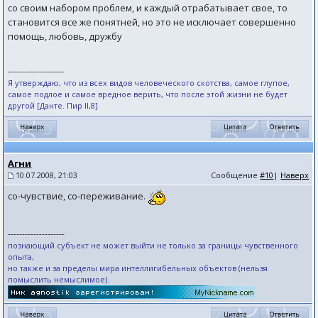
со своим набором проблем, и каждый отрабатывает свое, то
становится все же понятней, но это не исключает совершенно
помощь, любовь, дружбу
--------------------
Я утверждаю, что из всех видов человеческого скотства, самое глупое,
самое подлое и самое вредное верить, что после этой жизни не будет
другой [Данте. Пир II,8]
Агни
10.07.2008, 21:03
Сообщение
#10
|
Наверх
со-чувствие, со-переживание.
--------------------
познающий субъект не может выйти не только за границы чувственного
опыта,
но также и за пределы мира интеллигибельных объектов (нельзя
помыслить немыслимое).