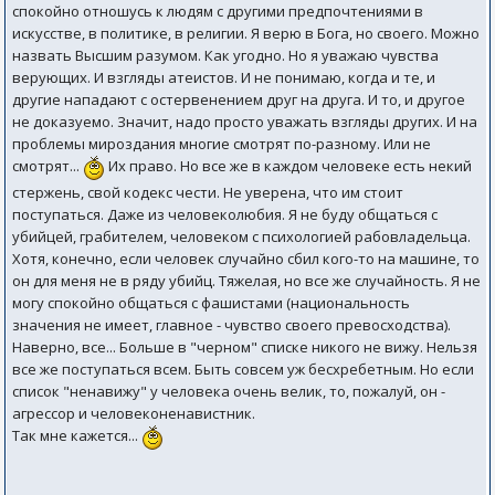
спокойно отношусь к людям с другими предпочтениями в
искусстве, в политике, в религии. Я верю в Бога, но своего. Можно
назвать Высшим разумом. Как угодно. Но я уважаю чувства
верующих. И взгляды атеистов. И не понимаю, когда и те, и
другие нападают с остервенением друг на друга. И то, и другое
не доказуемо. Значит, надо просто уважать взгляды других. И на
проблемы мироздания многие смотрят по-разному. Или не
смотрят...
Их право. Но все же в каждом человеке есть некий
стержень, свой кодекс чести. Не уверена, что им стоит
поступаться. Даже из человеколюбия. Я не буду общаться с
убийцей, грабителем, человеком с психологией рабовладельца.
Хотя, конечно, если человек случайно сбил кого-то на машине, то
он для меня не в ряду убийц. Тяжелая, но все же случайность. Я не
могу спокойно общаться с фашистами (национальность
значения не имеет, главное - чувство своего превосходства).
Наверно, все... Больше в "черном" списке никого не вижу. Нельзя
все же поступаться всем. Быть совсем уж бесхребетным. Но если
список "ненавижу" у человека очень велик, то, пожалуй, он -
агрессор и человеконенавистник.
Так мне кажется...
--------------------