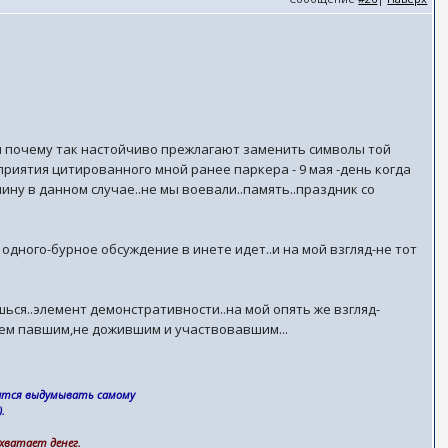
..и почему так настойчиво прежлагают заменить символы той
иятия цитированного мной ранее паркера - 9 мая -день когда
ину в данном случае..не мы воевали..память..праздник со
 одного-бурное обсуждение в инете идет..и на мой взгляд-не тот
ься..элемент демонстративности..на мой опять же взгляд-
 всем павшим,не дожившим и участвовавшим...
дится выдумывать самому
.
 хватает денег.