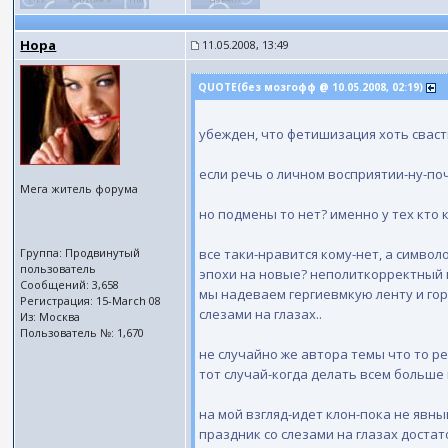
Нора
11.05.2008, 13:49
QUOTE(без мозгофф @ 10.05.2008, 02:19)
убежден, что фетишизация хоть сваст
если речь о личном восприятии-ну-поч
Мега житель форума
но подмены то нет? именно у тех кто
Группа: Продвинутый
все таки-нравится кому-нет, а символ
пользователь
эпохи на новые? неполиткорректный 
Сообщений: 3,658
мы надеваем гергиевмкую ленту и горд
Регистрация: 15-March 08
слезами на глазах..
Из: Москва
Пользователь №: 1,670
не случайно же автора темы что то ре
тот случай-когда делать всем больше 
на мой взгляд-идет клон-пока не явн
праздник со слезами на глазах достат