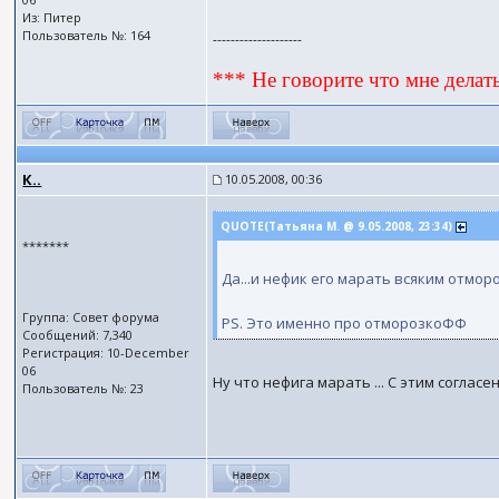
Из: Питер
Пользователь №: 164
--------------------
*** Не говорите что мне делать
К..
10.05.2008, 00:36
QUOTE(Татьяна М. @ 9.05.2008, 23:34)
*******
Да...и нефик его марать всяким отмор
Группа: Совет форума
PS. Это именно про отморозкоФФ
Сообщений: 7,340
Регистрация: 10-December
06
Ну что нефига марать ... С этим соглас
Пользователь №: 23