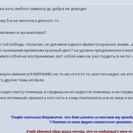
ки хоть любого символа до добра не доводит
му б и не ленточка для кого то
компанию и организовал?
м той победы -полагаю, не для меня одного-является красное знамя.
о нынешним временам красный цвет? на уровне предложенного воспр
мся собой-не воспринимаю..вот собой нам как раз гордиться не по ч
ануло именно в КАМПАНИИ..не то же,что кто то захотел-надел..не его
о,другие темы иссякли..
й-надел ленту-помнишь и гордишься-не надел-не помнишь и не гордиш
чно интимный..пришел у кого есть к кому-поклонился..и в их лице и
"Епифан настолько безграмотен, что даже цитаты из классиков ему прихо
"( Пометка на полях форума неизвестного прохожего )
Я веду здоровый образ жизни потому, что на нездоровый у меня не