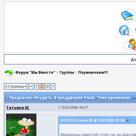
До
Форум "Мы Вместе"
>
Группы
>
Поумничаем!!!
3 Страниц
<
1
2
3
>
Предлагаю обсудить
, В преддверии 9 мая. Тема временная.
Татьяна М.
10.05.2008, 00:27
QUOTE(Татьяна М. @ 10.05.2008, 01:24)
Миллионы смертей стоят не за свастик