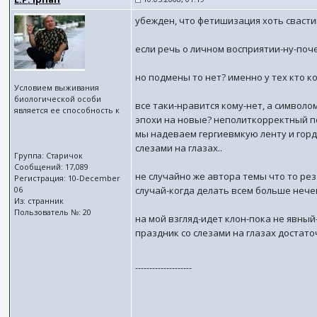
убежден, что фетишизация хоть свасти
если речь о личном восприятии-ну-поче
но подмены то нет? именно у тех кто 
Условием выживания
биологической особи
все таки-нравится кому-нет, а символо
является ее способность к
эпохи на новые? неполиткорректный п
мы надеваем гергиевмкую ленту и горди
слезами на глазах..
Группа: Старичок
Сообщений: 17,089
не случайно же автора темы что то рез
Регистрация: 10-December
06
случай-когда делать всем больше нечег
Из: странник
Пользователь №: 20
на мой взгляд-идет клон-пока не явны
праздник со слезами на глазах достато
--------------------