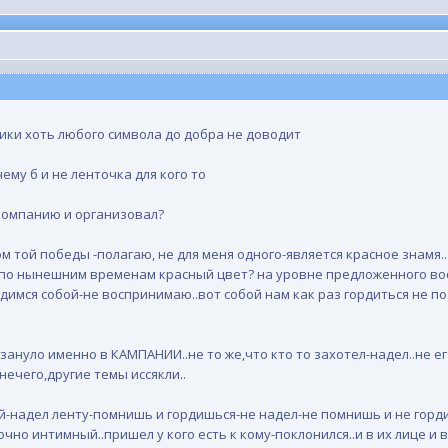
ики хоть любого символа до добра не доводит
ему б и не ленточка для кого то
 компанию и организовал?
ом той победы -полагаю, не для меня одного-является красное знамя
по нынешним временам красный цвет? на уровне предложенного восп
имся собой-не воспринимаю..вот собой нам как раз гордиться не по 
зануло именно в КАМПАНИИ..не то же,что кто то захотел-надел..не ег
нечего,другие темы иссякли..
ый-надел ленту-помнишь и гордишься-не надел-не помнишь и не горди
очно интимный..пришел у кого есть к кому-поклонился..и в их лице 