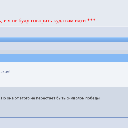
, и я не буду говорить куда вам идти ***
озкам!
ен Но она от этого не перестаёт быть символом победы