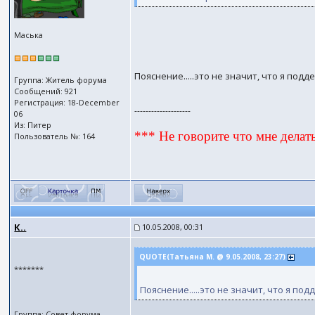
Маська
Пояснение.....это не значит, что я подд
Группа: Житель форума
Сообщений: 921
Регистрация: 18-December
--------------------
06
Из: Питер
*** Не говорите что мне делать
Пользователь №: 164
К..
10.05.2008, 00:31
QUOTE(Татьяна М. @ 9.05.2008, 23:27)
*******
Пояснение.....это не значит, что я под
Группа: Совет форума