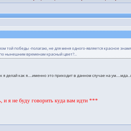
волом той победы -полагаю, не для меня одного-является красное зна
по нынешним временам красный цвет?...
я делай как я.....именно это приходит в данном случае на ум.....мда...г
, и я не буду говорить куда вам идти ***