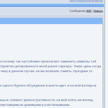
Сообщение
#28
|
Наверх
...и почему так настойчиво прежлагают заменить символы той
риятия цитированного мной ранее паркера - 9 мая -день когда
чину в данном случае..не мы воевали..память..праздник со
о одного-бурное обсуждение в инете идет..и на мой взгляд-не
шься..элемент демонстративности..на мой опять же взгляд-
и всем павшим,не дожившим и участвовавшим...