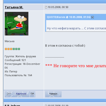
Татьяна М.
10.05.2008, 00:50
QUOTE(Kоrvin @ 10.05.2008, 01:36)
Ну что нефига марать ... С этим согл
Маська
В этом я согласна с тобой )
Группа: Житель форума
--------------------
Сообщений: 921
Регистрация: 18-December
*** Не говорите что мне делать
06
Из: Питер
Пользователь №: 164
E.P. Iphan
10.05.2008, 01:19