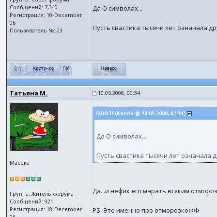
Сообщений: 7,340
Да О символах...
Регистрация: 10-December
06
Пусть свастика тысячи лет означала дру
Пользователь №: 23
Татьяна М.
10.05.2008, 00:34
QUOTE(Kоrvin @ 10.05.2008, 01:31)
Да О символах...
Пусть свастика тысячи лет означала др
Маська
Да...и нефик его марать всяким отморо
Группа: Житель форума
Сообщений: 921
Регистрация: 18-December
PS. Это именно про отморозкоФФ
06