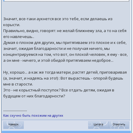
Значит, все-таки аукнется все это тебе, если делаешь из
корысти.
Правильно, видно, говорят: не желай ближнему зла, а то на себя
его навлечешь..
Думая о плохом для других, мы притягиваем это плохое и к себе,
значит, ожидая благодарности и не получая ничего, мы
концентрируемся на том, что вот, он плохой человек, я ему - все,
а он мне - ничего, и этой обидой притягиваем недоброе...
Ну, хорошо... а как же тогда матери, растят детей, приговаривая
(а, значит, и надеясь на это!) : Вот вырастешь - опорой будешь
мне в старости.
Это - не корыстный поступок? Все отдать детям, ожидая в
будущем от них благодарности?
--------------------
Как скучно быть похожим на других