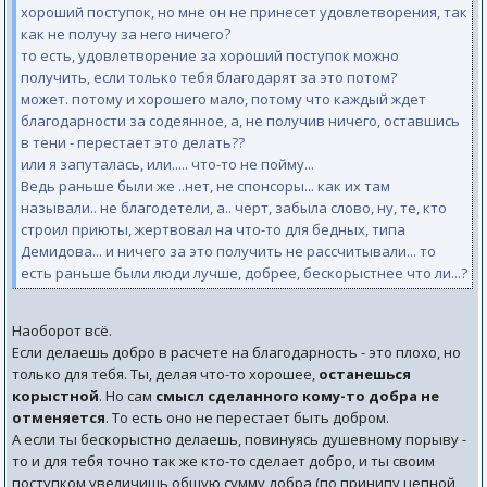
хороший поступок, но мне он не принесет удовлетворения, так
как не получу за него ничего?
то есть, удовлетворение за хороший поступок можно
получить, если только тебя благодарят за это потом?
может. потому и хорошего мало, потому что каждый ждет
благодарности за содеянное, а, не получив ничего, оставшись
в тени - перестает это делать??
или я запуталась, или..... что-то не пойму...
Ведь раньше были же ..нет, не спонсоры... как их там
называли.. не благодетели, а.. черт, забыла слово, ну, те, кто
строил приюты, жертвовал на что-то для бедных, типа
Демидова... и ничего за это получить не рассчитывали... то
есть раньше были люди лучше, добрее, бескорыстнее что ли...?
Наоборот всё.
Если делаешь добро в расчете на благодарность - это плохо, но
только для тебя. Ты, делая что-то хорошее,
останешься
корыстной
. Но сам
смысл сделанного кому-то добра не
отменяется
. То есть оно не перестает быть добром.
А если ты бескорыстно делаешь, повинуясь душевному порыву -
то и для тебя точно так же кто-то сделает добро, и ты своим
поступком увеличишь общую сумму добра (по принипу цепной