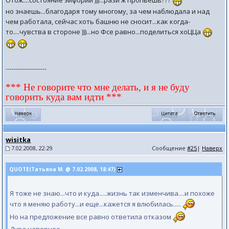
Отож....состояние эйфории )))...рази ж пропьешь???
но знаешь...благодаря тому многому, за чем наблюдала и над
чем работала, сейчас хоть башню не сносит...как когда-
то....чувства в стороне )))...но Фсе равно...поделиться хоЦЦа
--------------------
*** Не говорите что мне делать, и я не буду
говорить куда вам идти ***
wisitka
7.02.2008, 22:29
Сообщение
#25
|
Наверх
QUOTE(Татьяна М. @ 7.02.2008, 18:47)
Я тоже не знаю...что и куда.....жизнь так изменчива....и похоже
что я меняю работу...и еще...кажется я влюбилась.....
Но на предложение все равно ответила отказом