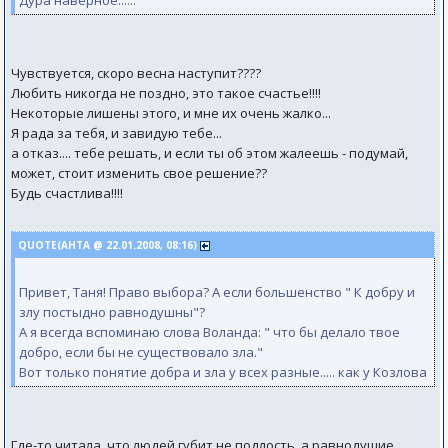
Дура наверное......
Чувствуется, скоро весна наступит????
Любить никогда не поздно, это такое счастье!!!!
Некоторые лишены этого, и мне их очень жалко...
Я рада за тебя, и завидую тебе...
а отказ.... тебе решать, и если ты об этом жалеешь - подумай,
может, стоит изменить свое решение??
Будь счастлива!!!!
QUOTE(АНТА @ 22.01.2008, 08:16)
Привет, Таня! Право выбора? А если большенство " К добру и
злу постыдно равнодушны"?
А я всегда вспоминаю слова Воланда: " что бы делало твое
добро, если бы не существовало зла."
Вот только понятие добра и зла у всех разные..... как у Козлова
Где-то читала, что людей губит не подлость, а равнодушие...