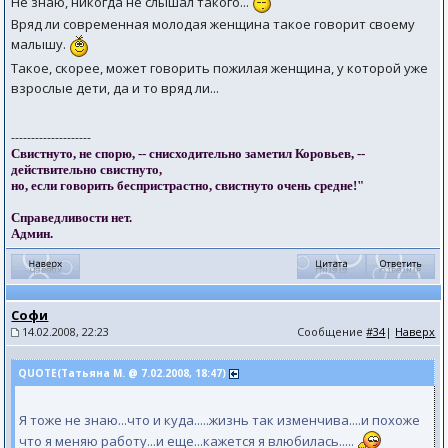
Не знаю, никогда не слышал такого...
Вряд ли современная молодая женщина такое говорит своему
малышу.
Такое, скорее, может говорить пожилая женщина, у которой уже
взрослые дети, да и то вряд ли...
--------------------
Свистнуто, не спорю, -- снисходительно заметил Коровьев, --
действительно свистнуто,
но, если говорить беспристрастно, свистнуто очень средне!"
Справедливости нет.
Админ.
Софи
14.02.2008, 22:23
Сообщение
#34
|
Наверх
QUOTE(Татьяна М. @ 7.02.2008, 18:47)
Я тоже не знаю...что и куда.....жизнь так изменчива....и похоже
что я меняю работу...и еще...кажется я влюбилась.....