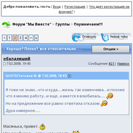
Добро пожаловать, гость
(
Вход
|
Регистрация
|
Что даёт регистрация на
форуме?
)
Форум "Мы Вместе"
>
Группы
>
Поумничаем!!!
<
1
2
3
4
>
»
Хорошо? Плохо?
, все относительно.....
Опции
обалдевший
7.02.2008, 19:43
Сообщение
#21
|
Наверх
QUOTE(Татьяна М. @ 7.02.2008, 18:47)
Я тоже не знаю...что и куда.....жизнь так изменчива....и похоже
что я меняю работу...и еще...кажется я влюбилась.....
Но на предложение все равно ответила отказом
Дура наверное......
Масянька, привет.