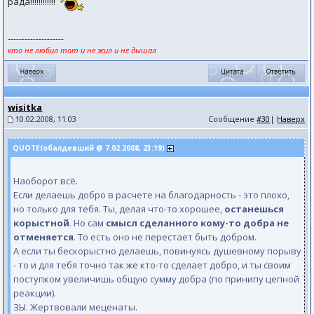
рада!!!!!!!!!!!!
--------------------
кто не любил тот и не жил и не дышал
wisitka
10.02.2008, 11:03
Сообщение
#30
|
Наверх
QUOTE(обалдевший @ 7.02.2008, 23:19)
Наоборот всё.
Если делаешь добро в расчете на благодарность - это плохо,
но только для тебя. Ты, делая что-то хорошее,
останешься
корыстной
. Но сам
смысл сделанного кому-то добра не
отменяется
. То есть оно не перестает быть добром.
А если ты бескорыстно делаешь, повинуясь душевному порыву
- то и для тебя точно так же кто-то сделает добро, и ты своим
поступком увеличишь общую сумму добра (по принипу цепной
реакции).
ЗЫ. Жертвовали меценаты.