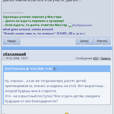
дай Бог нам не испытать этой участи...дай Бог....
--------------------
Однажды ученик спросил у Мастера:
– Долго ли ждать перемен к лучшему?
– Если ждать, то долго, ответил Мастер.
what goes around, comes around.
"Всякий слышит лишь то, что понимает" ПЛАВТ, (III в. до н.э.)
обалдевший
10.02.2008, 13:07
Сообщение
#33
|
Наверх
QUOTE(wisitka @ 10.02.2008, 11:03)
Ну, хорошо... а как же тогда матери, растят детей,
приговаривая (а, значит, и надеясь на это!) : Вот вырастешь -
опорой будешь мне в старости.
Это - не корыстный поступок? Все отдать детям, ожидая в
будущем от них благодарности?