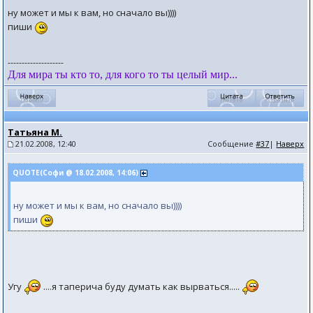
ну может и мы к вам, но сначало вы))))
пиши
--------------------
Для мира ты кто то, для кого то ты целый мир...
Татьяна М.
21.02.2008, 12:40
Сообщение
#37
|
Наверх
QUOTE(Софи @ 18.02.2008, 14:06)
ну может и мы к вам, но сначало вы))))
пиши
Угу
....я таперича буду думать как вырваться.....