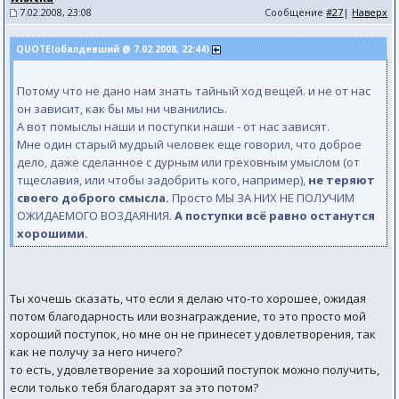
7.02.2008, 23:08
Сообщение
#27
|
Наверх
QUOTE(обалдевший @ 7.02.2008, 22:44)
Потому что не дано нам знать тайный ход вещей. и не от нас
он зависит, как бы мы ни чванились.
А вот помыслы наши и поступки наши - от нас зависят.
Мне один старый мудрый человек еще говорил, что доброе
дело, даже сделанное с дурным или греховным умыслом (от
тщеславия, или чтобы задобрить кого, например),
не теряют
своего доброго смысла.
Просто МЫ ЗА НИХ НЕ ПОЛУЧИМ
ОЖИДАЕМОГО ВОЗДАЯНИЯ.
А поступки всё равно останутся
хорошими.
Ты хочешь сказать, что если я делаю что-то хорошее, ожидая
потом благодарность или вознаграждение, то это просто мой
хороший поступок, но мне он не принесет удовлетворения, так
как не получу за него ничего?
то есть, удовлетворение за хороший поступок можно получить,
если только тебя благодарят за это потом?