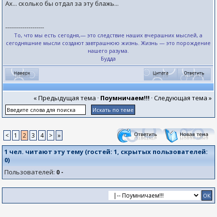
Ах... сколько бы отдал за эту блажь...
--------------------
То, что мы есть сегодня,— это следствие наших вчерашних мыслей, а
сегодняшние мысли создают завтрашнюю жизнь. Жизнь — это порождение
нашего разума.
Будда
« Предыдущая тема
·
Поумничаем!!!
·
Следующая тема »
<
1
2
3
4
>
»
1 чел. читают эту тему (гостей:
1
, скрытых пользователей:
0
)
Пользователей:
0 -