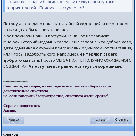
Но как часто наши благие поступки влекут лавину таких
неприятностей!!! Почему так случается?
Потому что не дано нам знать тайный ход вещей. и не от нас он
зависит, как бы мы ни чванились.
А вот помыслы наши и поступки наши - от нас зависят.
Мне один старый мудрый человек еще говорил, что доброе дело,
даже сделанное с дурным или греховным умыслом (от тщеславия,
или чтобы задобрить кого, например),
не теряют своего
доброго смысла.
Просто МЫ ЗА НИХ НЕ ПОЛУЧИМ ОЖИДАЕМОГО
ВОЗДАЯНИЯ.
А поступки всё равно останутся хорошими.
--------------------
Свистнуто, не спорю, -- снисходительно заметил Коровьев, --
действительно свистнуто,
но, если говорить беспристрастно, свистнуто очень средне!"
Справедливости нет.
Админ.
wisitka