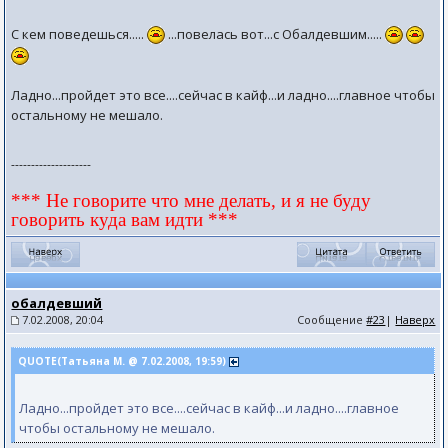
С кем поведешься.....
...повелась вот...с Обалдевшим.....
Ладно...пройдет это все....сейчас в кайф...и ладно....главное чтобы
остальному не мешало.
--------------------
*** Не говорите что мне делать, и я не буду
говорить куда вам идти ***
обалдевший
7.02.2008, 20:04
Сообщение
#23
|
Наверх
QUOTE(Татьяна М. @ 7.02.2008, 19:59)
Ладно...пройдет это все....сейчас в кайф...и ладно....главное
чтобы остальному не мешало.