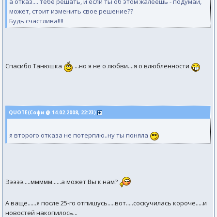
а отказ.... тебе решать, и если ты об этом жалеешь - подумай,
может, стоит изменить свое решение??
Будь счастлива!!!!
Спасибо Танюшка
...но я не о любви....я о влюбленности
QUOTE(Софи @ 14.02.2008, 22:23)
я второго отказа не потерплю..ну ты поняла
Эээээ.....ммммм......а может Вы к нам?
А ваще......я после 25-го отпишусь.....вот.....соскучилась короче.....и
новостей накопилось...