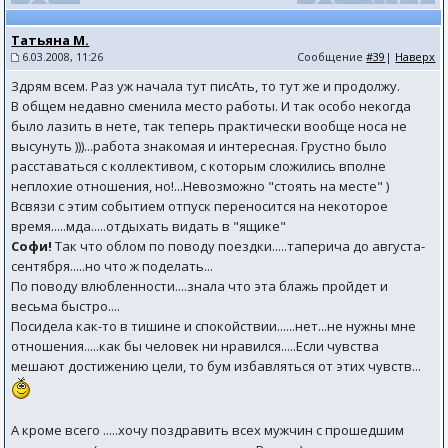
Татьяна М.
6.03.2008, 11:26
Сообщение
#39
|
Наверх
Здрям всем. Раз уж начала тут писАть, то тут же и продолжу.
В общем недавно сменила место работы. И так особо некогда
было лазить в нете, так теперь практически вообще носа не
высунуть )))...работа знакомая и интересная. Грустно было
расставаться с коллективом, с которым сложились вполне
неплохие отношения, но!...Невозможно "стоять на месте" )
Всвязи с этим событием отпуск переносится на некоторое
время.....мда.....отдыхать видать в "ящике"
Софи!
Так что облом по поводу поездки.....таперича до августа-
сентября.....но что ж поделать...
По поводу влюбленности....знала что эта блажь пройдет и
весьма быстро....
Посидела как-то в тишине и спокойствии......нет...не нужны мне
отношения.....как бы человек ни нравился.....Если чувства
мешают достижению цели, то бум избавляться от этих чувств...
А кроме всего .....хочу поздравить всех мужчин с прошедшим