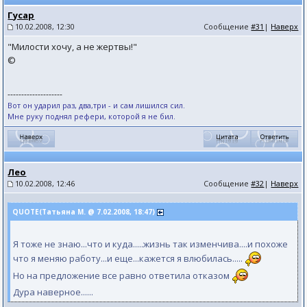
Гусар
10.02.2008, 12:30
Сообщение
#31
|
Наверх
"Милости хочу, а не жертвы!"
©
--------------------
Вот он ударил раз, два,три - и сам лишился сил.
Мне руку поднял рефери, которой я не бил.
Лео
10.02.2008, 12:46
Сообщение
#32
|
Наверх
QUOTE(Татьяна М. @ 7.02.2008, 18:47)
Я тоже не знаю...что и куда.....жизнь так изменчива....и похоже
что я меняю работу...и еще...кажется я влюбилась.....
Но на предложение все равно ответила отказом
Дура наверное......