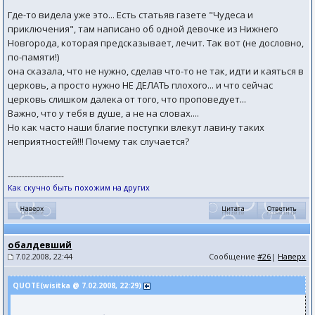
Где-то видела уже это... Есть статьяв газете "Чудеса и
приключения", там написано об одной девочке из Нижнего
Новгорода, которая предсказывает, лечит. Так вот (не дословно,
по-памяти!)
она сказала, что не нужно, сделав что-то не так, идти и каяться в
церковь, а просто нужно НЕ ДЕЛАТЬ плохого... и что сейчас
церковь слишком далека от того, что проповедует...
Важно, что у тебя в душе, а не на словах....
Но как часто наши благие поступки влекут лавину таких
неприятностей!!! Почему так случается?
--------------------
Как скучно быть похожим на других
обалдевший
7.02.2008, 22:44
Сообщение
#26
|
Наверх
QUOTE(wisitka @ 7.02.2008, 22:29)