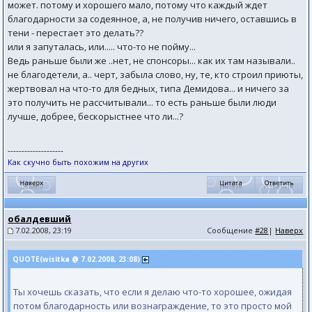
может. потому и хорошего мало, потому что каждый ждет
благодарности за содеянное, а, не получив ничего, оставшись в
тени - перестает это делать??
или я запуталась, или..... что-то не пойму...
Ведь раньше были же ..нет, не спонсоры... как их там называли..
не благодетели, а.. черт, забыла слово, ну, те, кто строил приюты,
жертвовал на что-то для бедных, типа Демидова... и ничего за
это получить не рассчитывали... то есть раньше были люди
лучше, добрее, бескорыстнее что ли...?
--------------------
Как скучно быть похожим на других
обалдевший
7.02.2008, 23:19
Сообщение
#28
|
Наверх
QUOTE(wisitka @ 7.02.2008, 23:08)
Ты хочешь сказать, что если я делаю что-то хорошее, ожидая
потом благодарность или вознаграждение, то это просто мой