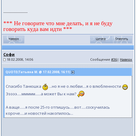
--------------------
*** Не говорите что мне делать, и я не буду
говорить куда вам идти ***
Софи
18.02.2008, 14:06
Сообщение
#36
|
Наверх
QUOTE(Татьяна М. @ 17.02.2008, 16:11)
Спасибо Танюшка
...но я не о любви....я о влюбленности
Эээээ.....ммммм......а может Вы к нам?
А ваще......я после 25-го отпишусь.....вот.....соскучилась
короче.....и новостей накопилось...