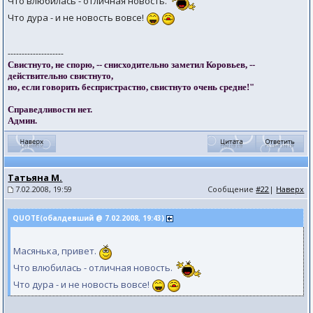
Что влюбилась - отличная новость.
Что дура - и не новость вовсе!
--------------------
Свистнуто, не спорю, -- снисходительно заметил Коровьев, --
действительно свистнуто,
но, если говорить беспристрастно, свистнуто очень средне!"
Справедливости нет.
Админ.
Татьяна М.
7.02.2008, 19:59
Сообщение
#22
|
Наверх
QUOTE(обалдевший @ 7.02.2008, 19:43)
Масянька, привет.
Что влюбилась - отличная новость.
Что дура - и не новость вовсе!