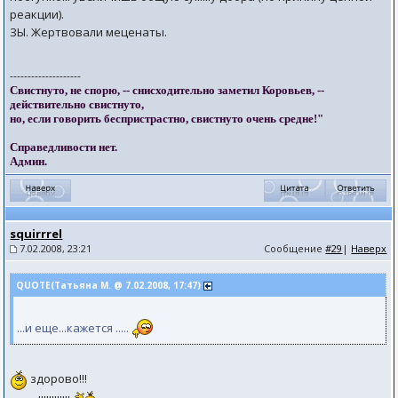
реакции).
ЗЫ. Жертвовали меценаты.
--------------------
Свистнуто, не спорю, -- снисходительно заметил Коровьев, --
действительно свистнуто,
но, если говорить беспристрастно, свистнуто очень средне!"
Справедливости нет.
Админ.
squirrrel
7.02.2008, 23:21
Сообщение
#29
|
Наверх
QUOTE(Татьяна М. @ 7.02.2008, 17:47)
...и еще...кажется .....
здорово!!!