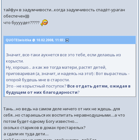
тайфун в задумчивости...когда задумчивость спадёт-ураган
обеспечен))))
что буууудет?????
QUOTE(wisitka @ 10.02.2008, 11:03)
Значит, все-таки аукнется все это тебе, если делаешь из
корысти.
Ну, хорошо... а как же тогда матери, растят детей,
приговаривая (а, значит, и надеясь на это!) : Вот вырастешь -
опорой будешь мне в старости.
Это - не корыстный поступок?
Все отдать детям, ожидая в
будущем от них благодарности
?
Тань...но ведь на самом деле ничего от них не ждешь..для
себя...но стараешься их воспитать неравнодушными....а что
потом будет-одному Богу известно....
сколько стариков в домах престарелых?
а сдали их туда дети....