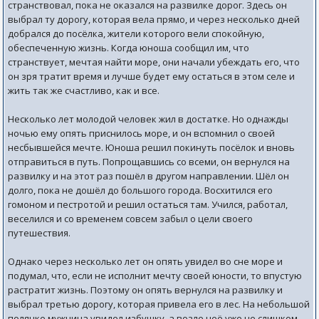
странствовал, пока не оказался на развилке дорог. Здесь он
выбрал ту дорогу, которая вела прямо, и через несколько дней
добрался до посёлка, жители которого вели спокойную,
обеспеченную жизнь. Когда юноша сообщил им, что
странствует, мечтая найти море, они начали убеждать его, что
он зря тратит время и лучше будет ему остаться в этом селе и
жить так же счастливо, как и все.
Несколько лет молодой человек жил в достатке. Но однажды
ночью ему опять приснилось море, и он вспомнил о своей
несбывшейся мечте. Юноша решил покинуть посёлок и вновь
отправиться в путь. Попрощавшись со всеми, он вернулся на
развилку и на этот раз пошёл в другом направлении. Шёл он
долго, пока не дошёл до большого города. Восхитился его
гомоном и пестротой и решил остаться там. Учился, работал,
веселился и со временем совсем забыл о цели своего
путешествия.
Однако через несколько лет он опять увидел во сне море и
подумал, что, если не исполнит мечту своей юности, то впустую
растратит жизнь. Поэтому он опять вернулся на развилку и
выбрал третью дорогу, которая привела его в лес. На небольшой
полянке мужчина увидел избушку, а возле неё уже не слишком