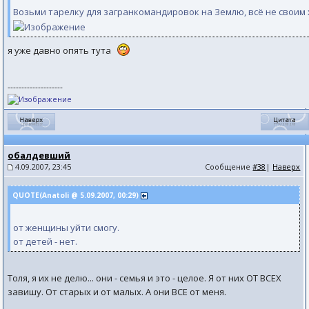
Возьми тарелку для загранкомандировок на Землю, всё не своим х
я уже давно опять тута
--------------------
обалдевший
4.09.2007, 23:45
Сообщение
#38
|
Наверх
QUOTE(Anatoli @ 5.09.2007, 00:29)
от женщины уйти смогу.
от детей - нет.
Толя, я их не делю... они - семья и это - целое. Я от них ОТ ВСЕХ
завишу. От старых и от малых. А они ВСЕ от меня.