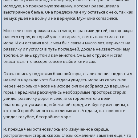
молодую, но прекрасную женщину, которая развешивала
выстиранное бельё. Она предложила ему остаться с нею, так как
её муж ушёл на войну и не вернулся. Мужчина согласился.
Много лет они прожили счастливо, вырастили детей, но однажды
нашего героя, который уже состарился, опять навестил сон о
море. И он оставил всё, с чем был связан много лет, вернулся на
развилку и пустился в путь последней, доселе неизвестной ему
тропой, очень крутой и каменистой. Он шёл с трудом и стал
опасаться, что вскоре совсем выбьется из сил.
Оказавшись у подножия большой горы, старик решил подняться
на неё в надежде хотя бы издали увидеть море из своих снов.
Через несколько часов на исходе сил он добрался до вершины
горы. Перед ним раскинулись необозримые просторы: старик
увидел развилку дорог и село, в котором жители вели
благополучную жизнь, и большой город, и избушку женщины, с
которой провёл много счастливых лет. А вдали, на горизонте
увидел голубое, бескрайнее море.
И, прежде чем остановилось его измученное сердце,
растроганный старик сквозь слёзы сожаления заметил ещё, что