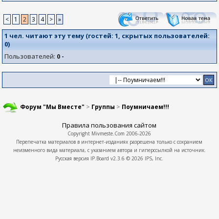
<
1
2
3
4
>
»
1 чел. читают эту тему (гостей:
1
, скрытых пользователей:
0
)
Пользователей:
0 -
Форум "Мы Вместе"
>
Группы
>
Поумничаем!!!
Правила пользования сайтом
Copyright
Mivmeste.Com
2006-2026
Перепечатка материалов в интернет-изданиях разрешена только с сохранием
неизменного вида материала, с указанием автора и гиперссылкой на источник.
Русская версия
IP.Board
v2.3.6 © 2026
IPS, Inc.