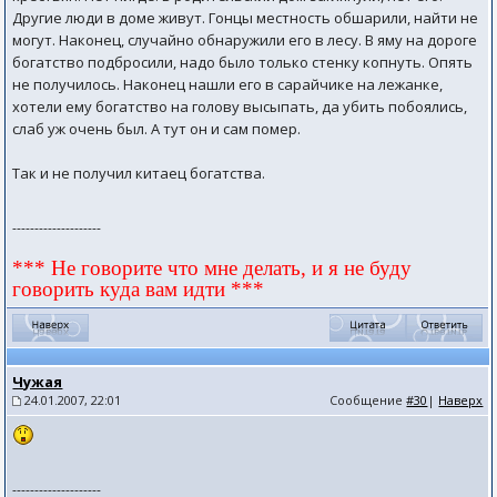
Другие люди в доме живут. Гонцы местность обшарили, найти не
могут. Наконец, случайно обнаружили его в лесу. В яму на дороге
богатство подбросили, надо было только стенку копнуть. Опять
не получилось. Наконец нашли его в сарайчике на лежанке,
хотели ему богатство на голову высыпать, да убить побоялись,
слаб уж очень был. А тут он и сам помер.
Так и не получил китаец богатства.
--------------------
*** Не говорите что мне делать, и я не буду
говорить куда вам идти ***
Чужая
24.01.2007, 22:01
Сообщение
#30
|
Наверх
--------------------