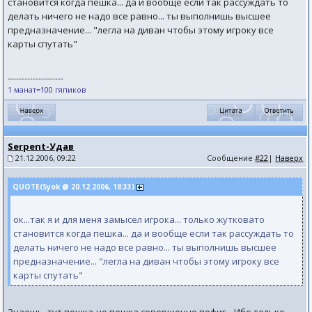
становится когда пешка... да и вообще если так рассуждать то
делать ничего не надо все равно... ты выполнишь высшее
предназначение... "легла на диван чтобы этому игроку все
карты спутать"
--------------------
1 манат=100 гяпиков
Serpent-Удав
21.12.2006, 09:22
Сообщение
#22
|
Наверх
QUOTE(Syok @ 20.12.2006, 18:33)
ок...так я и для меня замысел игрока... только жутковато
становится когда пешка... да и вообще если так рассуждать то
делать ничего не надо все равно... ты выполнишь высшее
предназначение... "легла на диван чтобы этому игроку все
карты спутать"