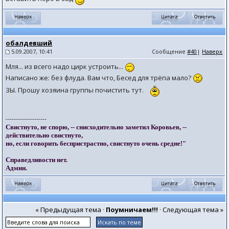
обалдевший
5.09.2007, 10:41
Сообщение
#40
|
Наверх
Мля... из всего надо цирк устроить...
Написано же: без флуда. Вам что, Бесед для трёпа мало?
ЗЫ. Прошу хозяина группы почистить тут.
--------------------
Свистнуто, не спорю, -- снисходительно заметил Коровьев, --
действительно свистнуто,
но, если говорить беспристрастно, свистнуто очень средне!"
Справедливости нет.
Админ.
« Предыдущая тема
·
Поумничаем!!!
·
Следующая тема »