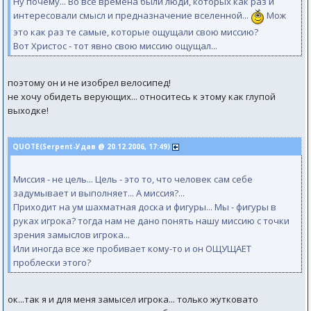
Ну почему... Во все времена были люди, которых как раз и
интересовали смысл и предназначение вселенной...
Мож
это как раз те самые, которые ощущали свою миссию?
Вот Христос - тот явно свою миссию ощущал...
поэтому он и не изобрел велосипед!
не хочу обидеть верующих... относитесь к этому как глупой
выходке!
QUOTE(Serpent-Удав @ 20.12.2006, 17:49)
Миссия - не цель... Цель - это то, что человек сам себе
задумывает и выполняет... А миссия?...
Приходит на ум шахматная доска и фигуры... Мы - фигуры в
руках игрока? тогда нам не дано понять нашу миссию с точки
зрения замыслов игрока...
Или иногда все же пробивает кому-то и он ОЩУЩАЕТ
проблески этого?
ок...так я и для меня замысел игрока... только жутковато