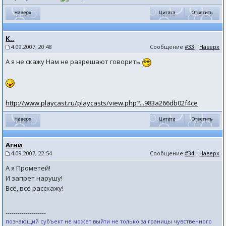
К..
4.09.2007, 20:48
Сообщение
#33
|
Наверх
А я не скажу Нам не разрешают говорить
http://www.playcast.ru/playcasts/view.php?...983a266db02f4ce
Агни
4.09.2007, 22:54
Сообщение
#34
|
Наверх
А я Прометей!
И запрет нарушу!
Всё, всё расскажу!
--------------------
познающий субъект не может выйти не только за границы чувственного