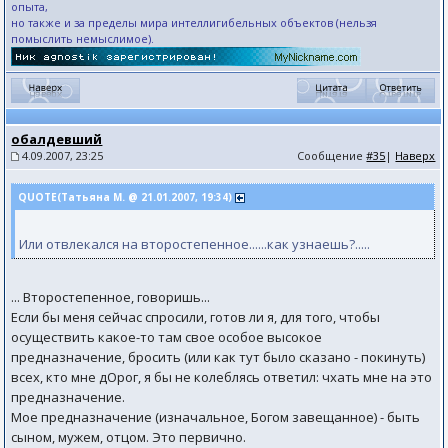
опыта,
но также и за пределы мира интеллигибельных объектов (нельзя
помыслить немыслимое).
обалдевший
4.09.2007, 23:25
Сообщение
#35
|
Наверх
QUOTE(Татьяна М. @ 21.01.2007, 19:34)
Или отвлекался на второстепенное......как узнаешь?.....
... Второстепенное, говоришь...
Если бы меня сейчас спросили, готов ли я, для того, чтобы
осуществить какое-то там свое особое высокое
предназначение, бросить (или как тут было сказано - покинуть)
всех, кто мне дОрог, я бы не колеблясь ответил: чхать мне на это
предназначение.
Мое предназначение (изначальное, Богом завещанное) - быть
сыном, мужем, отцом. Это первично.