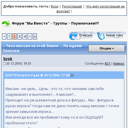
Добро пожаловать, гость
(
Вход
|
Регистрация
|
Что даёт регистрация на
форуме?
)
Форум "Мы Вместе"
>
Группы
>
Поумничаем!!!
<
1
2
3
4
>
»
Твоя миссия на этой Земле...
, По идеям
Опции
Пеночки
Syok
20.12.2006, 18:33
Сообщение
#21
|
Наверх
QUOTE(Serpent-Удав @ 20.12.2006, 17:49)
Миссия - не цель... Цель - это то, что человек сам себе
задумывает и выполняет... А миссия?...
Приходит на ум шахматная доска и фигуры... Мы - фигуры в
руках игрока? тогда нам не дано понять нашу миссию с точки
зрения замыслов игрока...
Или иногда все же пробивает кому-то и он ОЩУЩАЕТ
проблески этого?