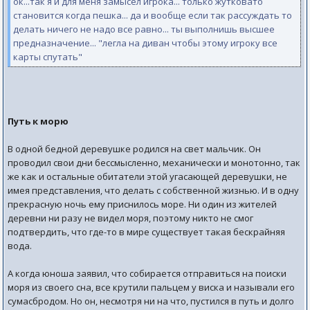
ок...так я и для меня замысел игрока... только жутковато
становится когда пешка... да и вообще если так рассуждать то
делать ничего не надо все равно... ты выполнишь высшее
предназначение... "легла на диван чтобы этому игроку все
карты спутать"
Путь к морю
В одной бедной деревушке родился на свет мальчик. Он
проводил свои дни бессмысленно, механически и монотонно, так
же как и остальные обитатели этой угасающей деревушки, не
имея представления, что делать с собственной жизнью. И в одну
прекрасную ночь ему приснилось море. Ни один из жителей
деревни ни разу не видел моря, поэтому никто не смог
подтвердить, что где-то в мире существует такая бескрайняя
вода.
А когда юноша заявил, что собирается отправиться на поиски
моря из своего сна, все крутили пальцем у виска и называли его
сумасбродом. Но он, несмотря ни на что, пустился в путь и долго