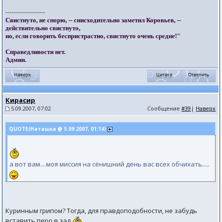
--------------------
Свистнуто, не спорю, -- снисходительно заметил Коровьев, --
действительно свистнуто,
но, если говорить беспристрастно, свистнуто очень средне!"
Справедливости нет.
Админ.
Кирасир
5.09.2007, 07:02
Сообщение
#39
|
Наверх
QUOTE(Наташка @ 5.09.2007, 01:14)
а вот вам....моя миссия на сёнишний день вас всех обчихать.....
Куринным грипом? Тогда, для правдоподобности, не забудь
вставить перо в зад