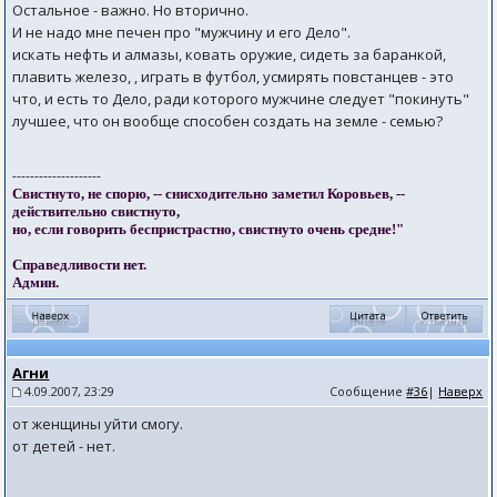
Остальное - важно. Но вторично.
И не надо мне печен про "мужчину и его Дело".
искать нефть и алмазы, ковать оружие, сидеть за баранкой,
плавить железо, , играть в футбол, усмирять повстанцев - это
что, и есть то Дело, ради которого мужчине следует "покинуть"
лучшее, что он вообще способен создать на земле - семью?
--------------------
Свистнуто, не спорю, -- снисходительно заметил Коровьев, --
действительно свистнуто,
но, если говорить беспристрастно, свистнуто очень средне!"
Справедливости нет.
Админ.
Агни
4.09.2007, 23:29
Сообщение
#36
|
Наверх
от женщины уйти смогу.
от детей - нет.