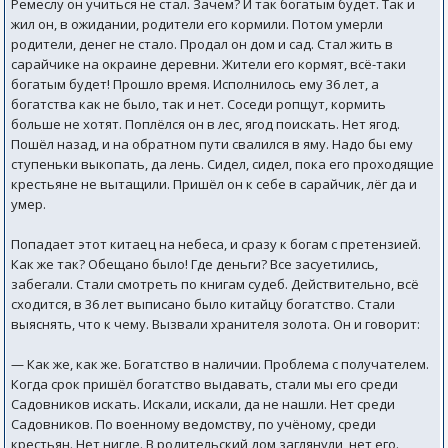
Ремеслу он учиться не стал. Зачем? И так богатым будет. Так и
жил он, в ожидании, родители его кормили. Потом умерли
родители, денег не стало. Продал он дом и сад. Стал жить в
сарайчике на окраине деревни. Жители его кормят, всё-таки
богатым будет! Прошло время. Исполнилось ему 36 лет, а
богатства как не было, так и нет. Соседи ропщут, кормить
больше не хотят. Поплёлся он в лес, ягод поискать. Нет ягод.
Пошёл назад, и на обратном пути свалился в яму. Надо бы ему
ступеньки выкопать, да лень. Сидел, сидел, пока его проходящие
крестьяне не вытащили. Пришёл он к себе в сарайчик, лёг да и
умер.
Попадает этот китаец на небеса, и сразу к богам с претензией.
Как же так? Обещано было! Где деньги? Все засуетились,
забегали. Стали смотреть по книгам судеб. Действительно, всё
сходится, в 36 лет выписано было китайцу богатство. Стали
выяснять, что к чему. Вызвали хранителя золота. Он и говорит:
— Как же, как же. Богатство в наличии. Проблема с получателем.
Когда срок пришёл богатство выдавать, стали мы его среди
Садовников искать. Искали, искали, да не нашли. Нет среди
Садовников. По военному ведомству, по учёному, среди
крестьян. Нет нигде. В родительский дом заглянули, нет его.