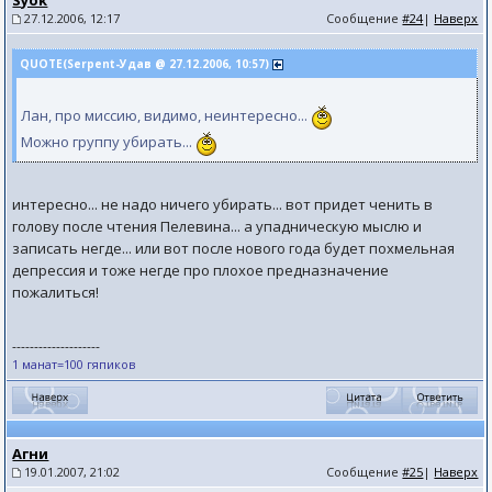
Syok
27.12.2006, 12:17
Сообщение
#24
|
Наверх
QUOTE(Serpent-Удав @ 27.12.2006, 10:57)
Лан, про миссию, видимо, неинтересно...
Можно группу убирать...
интересно... не надо ничего убирать... вот придет ченить в
голову после чтения Пелевина... а упадническую мыслю и
записать негде... или вот после нового года будет похмельная
депрессия и тоже негде про плохое предназначение
пожалиться!
--------------------
1 манат=100 гяпиков
Агни
19.01.2007, 21:02
Сообщение
#25
|
Наверх