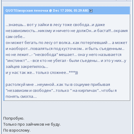
QUOTE(морская пеночка @ Dec 17 2006, 05:29 AM)
...знаешь... вот у зайки в лесу тоже свобода...и даже
независимость...никому и ничего не должОн...и баста!!!...окрамя
сам себе...
он может бегать по лесу от волка...как потерпевший ... а может
и наоборот...поваляться под кусточком... и быть съеденным...
но не лежит...- "несвобода" мешает... она у него называется
"инстинкт"... - все кто не убегал - были съедены... и это у них...у
зайцев закрепилось...
и у нас так же... только сложнее...***)))
растолкуй мне ...неумной...как ты в социуме прибывая
"независим и свободен"...только " на кирпичах"...чтобы я
понять смогла....
Попробую.
Только про зайчиков не буду.
По взрослому.