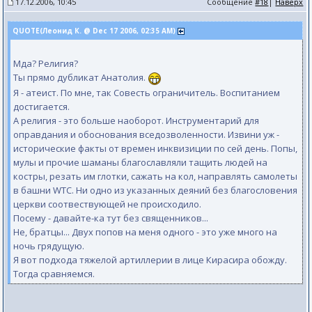
17.12.2006, 10:45
Сообщение
#18
|
Наверх
QUOTE(Леонид К. @ Dec 17 2006, 02:35 AM)
Мда? Религия?
Ты прямо дубликат Анатолия.
Я - атеист. По мне, так Совесть ограничитель. Воспитанием
достигается.
А религия - это больше наоборот. Инструментарий для
оправдания и обоснования вседозволенности. Извини уж -
исторические факты от времен инквизиции по сей день. Попы,
мулы и прочие шаманы благославляли тащить людей на
костры, резать им глотки, сажать на кол, направлять самолеты
в башни WTC. Ни одно из указанных деяний без благословения
церкви соотвествующей не происходило.
Посему - давайте-ка тут без священников...
Не, братцы... Двух попов на меня одного - это уже много на
ночь грядущую.
Я вот подхода тяжелой артиллерии в лице Кирасира обожду.
Тогда сравняемся.