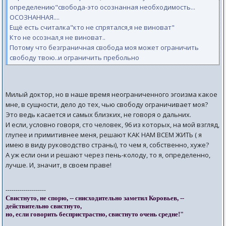
определению"свобода-это осознанная необходимость...
ОСОЗНАННАЯ....
Ещё есть считалка"кто не спрятался,я не виноват"
Кто не осознал,я не виноват..
Потому что безграничная свобода моя может ограничить
свободу твою..и ограничить пребольно
Милый доктор, но в наше время неограниченного эгоизма какое
мне, в сущности, дело до тех, чью свободу ограничивает моя?
Это ведь касается и самых близких, не говоря о дальних.
И если, условно говоря, сто человек, 96 из которых, на мой взгляд,
глупее и примитивнее меня, решают КАК НАМ ВСЕМ ЖИТЬ ( я
имею в виду руководство страны), то чем я, собственно, хуже?
А уж если они и решают через пень-колоду, то я, определенно,
лучше. И, значит, в своем праве!
--------------------
Свистнуто, не спорю, -- снисходительно заметил Коровьев, --
действительно свистнуто,
но, если говорить беспристрастно, свистнуто очень средне!"