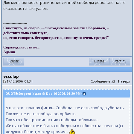
Для меня вопрос ограничения личной свободы довольно часто
оказывается актуален.
--------------------
Свистнуто, не спорю, -- снисходительно заметил Коровьев, --
действительно свистнуто,
но, если говорить беспристрастно, свистнуто очень средне!"
Справедливости нет.
Админ.
esculap
17.12.2006, 01:34
Сообщение
#3
|
Наверх
QUOTE(Serpent-Удав @ Dec 16 2006, 01:29 PM)
А вот это - полная фигня... Свобода - не есть свобода убивать...
Так же - не есть свобода оскорблять...
Так что с безграничностью свободы - обломчик...
Жить в обществе и быть свободным от общества - нельзя (с)
дедушка Ленин, между прочим...