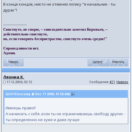
В конце концов, никто не отменял логику "я начальник - ты
дурак"!
--------------------
Свистнуто, не спорю, -- снисходительно заметил Коровьев, --
действительно свистнуто,
но, если говорить беспристрастно, свистнуто очень средне!"
Справедливости нет.
Админ.
Леонид К.
17.12.2006, 02:12
Сообщение
#7
|
Наверх
QUOTE(esculap @ Dec 17 2006, 01:56 AM)
Имеешь право!!
А начинать с себя..если ты не ограничиваешь свободу других -
ты определенно не хуже и даже лучше