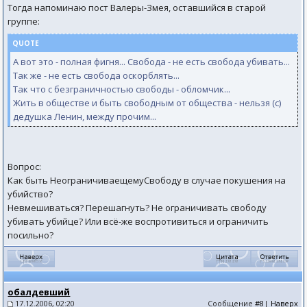
Тогда напоминаю пост Валеры-Змея, оставшийся в старой
группе:
QUOTE
А вот это - полная фигня... Свобода - не есть свобода убивать...
Так же - не есть свобода оскорблять...
Так что с безграничностью свободы - обломчик...
Жить в обществе и быть свободным от общества - нельзя (с)
дедушка Ленин, между прочим...
Вопрос:
Как быть НеограничиваещемуСвободу в случае покушения на
убийство?
Невмешиваться? Перешагнуть? Не ограничивать свободу
убивать убийце? Или всё-же воспротивиться и ограничить
посильно?
обалдевший
17.12.2006, 02:20
Сообщение
#8
|
Наверх