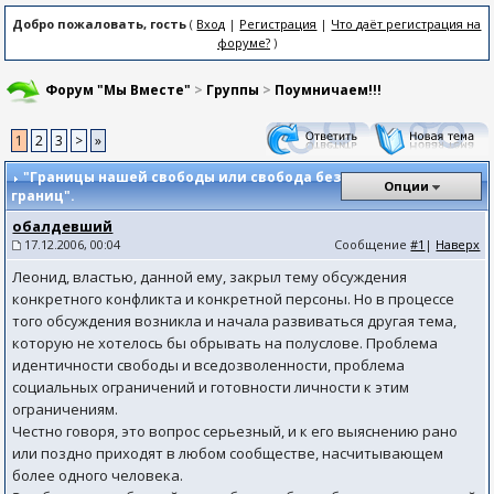
Добро пожаловать, гость
(
Вход
|
Регистрация
|
Что даёт регистрация на
форуме?
)
Форум "Мы Вместе"
>
Группы
>
Поумничаем!!!
1
2
3
>
»
"Границы нашей свободы или свобода без
Опции
границ".
обалдевший
17.12.2006, 00:04
Сообщение
#1
|
Наверх
Леонид, властью, данной ему, закрыл тему обсуждения
конкретного конфликта и конкретной персоны. Но в процессе
того обсуждения возникла и начала развиваться другая тема,
которую не хотелось бы обрывать на полуслове. Проблема
идентичности свободы и вседозволенности, проблема
социальных ограничений и готовности личности к этим
ограничениям.
Честно говоря, это вопрос серьезный, и к его выяснению рано
или поздно приходят в любом сообществе, насчитывающем
более одного человека.