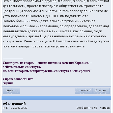
Это бывает проблемой в дружбе, в любви, в браке, в совместной
деятельности, просто в поездке в общественном транспорте.
Где границы прав моей личности на "самоопределение"? Кто их
устанавливает? Почему я ДОЛЖЕН им подчиняться?
Почему большинство - даже если оно тупое и ничтожное,
мелочное и пошлое - непременно, по определению, довлеет над
меньшинством (даже если в меньшинстве, как обычно, люди
незаурядные и яркие). Еще раз напоминаю: речь не о ком-либо
конкретном. Речь о принципе. И было бы жаль, если бы дискуссия
по этому поводу прервалась не успев возникнуть.
--------------------
Свистнуто, не спорю, -- снисходительно заметил Коровьев, --
действительно свистнуто,
но, если говорить беспристрастно, свистнуто очень средне!"
Справедливости нет.
Админ.
обалдевший
17.12.2006, 00:39
Сообщение
#2
|
Наверх