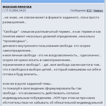
морская пеночка
17.12.2006, 04:23
Сообщение
#13
|
Наверх
...не знаю...не совсем может в формате заданного...пока просто
размышления...
"Свобода" - слишком расплывчатый термин... и как термин и как
понятие имеет несколько уровней определения...несколько
"производных"...
для моего внутреннего пользования свобода- это скорее
самоопределение...
и моя личная свобода - это не вседозволенность... однозначно...
скорее её нужно искать в самоограничении...
ограничения и свобода?...- да!...моя свобода заключается в том...
что я свободна в выборе цепей... который навешиваю на себя и
готова и буду влачить...
если же в русле заданной темы...
то пожалуй я своё видение сформулировала бы так:
свобода – это возможность действовать согласно
индивидуальным побуждениям....НО!!! при этом ни при каких
обстоятельствах не забывать об обязательной индивидуальной