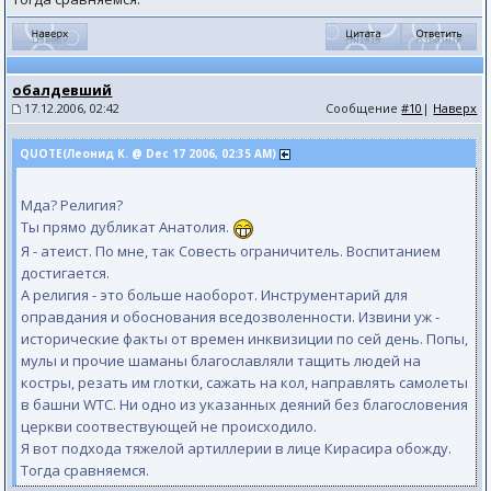
обалдевший
17.12.2006, 02:42
Сообщение
#10
|
Наверх
QUOTE(Леонид К. @ Dec 17 2006, 02:35 AM)
Мда? Религия?
Ты прямо дубликат Анатолия.
Я - атеист. По мне, так Совесть ограничитель. Воспитанием
достигается.
А религия - это больше наоборот. Инструментарий для
оправдания и обоснования вседозволенности. Извини уж -
исторические факты от времен инквизиции по сей день. Попы,
мулы и прочие шаманы благославляли тащить людей на
костры, резать им глотки, сажать на кол, направлять самолеты
в башни WTC. Ни одно из указанных деяний без благословения
церкви соотвествующей не происходило.
Я вот подхода тяжелой артиллерии в лице Кирасира обожду.
Тогда сравняемся.