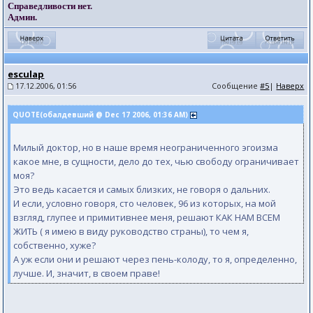
Справедливости нет.
Админ.
esculap
17.12.2006, 01:56
Сообщение
#5
|
Наверх
QUOTE(обалдевший @ Dec 17 2006, 01:36 AM)
Милый доктор, но в наше время неограниченного эгоизма
какое мне, в сущности, дело до тех, чью свободу ограничивает
моя?
Это ведь касается и самых близких, не говоря о дальних.
И если, условно говоря, сто человек, 96 из которых, на мой
взгляд, глупее и примитивнее меня, решают КАК НАМ ВСЕМ
ЖИТЬ ( я имею в виду руководство страны), то чем я,
собственно, хуже?
А уж если они и решают через пень-колоду, то я, определенно,
лучше. И, значит, в своем праве!