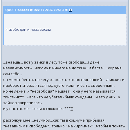
QUOTE(Anatoli @ Dec 17 2006, 05:53 AM)
я свободен и независим.
...знаешь... вот у зайки в лесу тоже свобода...и даже
независимость...никому и ничего не должОн...и баста!!!...окрамя
сам себе...
он может бегать по лесу от волка...как потерпевший ... а может и
наоборот...поваляться под кусточком... и быть съеденным...
но не лежит...- "несвобода" мешает... она у него называется
"инстинкт"... - все кто не убегал - были съедены... и это у них...у
зайцев закрепилось...
и у нас так же... только сложнее...***)))
растолкуй мне ...неумной...как ты в социуме прибывая
"независим и свободен"...только " на кирпичах"...чтобы я понять