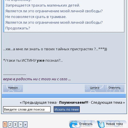
Запрещается трахать маленьких детей.
Является ли это ограничение моей личной свободы?
Не позволяется срать в трамвае.
Является ли это ограничение моей личной свободы?
Продолжать?
...хм...а мне ли знать о твоих тайных пристрастях ?...***)))
*/таки ты ИСТИНУ
уже
познал?...
--------------------
верю в радость ни с того ни с сего ...
« Предыдущая тема
·
Поумничаем!!!
·
Следующая тема »
1
2
3
>
»