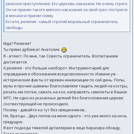
ужасное преступление. Его церковь наказала. Не очень строго.
Он не принял такого мягкого наказания за свой грех: постригся
в монахи и принял схиму.
Кстати, религия - самый строгий моральный ограничитель
свободы.
Мда? Религия?
Ты прямо дубликат Анатолия.
Я - атеист. По мне, так Совесть ограничитель. Воспитанием
достигается.
А религия - это больше наоборот. Инструментарий для
оправдания и обоснования вседозволенности. Извини уж -
исторические факты от времен инквизиции по сей день. Попы,
мулы и прочие шаманы благославляли тащить людей на костры,
резать им глотки, сажать на кол, направлять самолеты в башни
WTC. Ни одно из указанных деяний без благословения церкви
соотвествующей не происходило.
Посему - давайте-ка тут без священников...
Не, братцы... Двух попов на меня одного - это уже много на ночь
грядущую.
Я вот подхода тяжелой артиллерии в лице Кирасира обожду.
Тогда сравняемся.