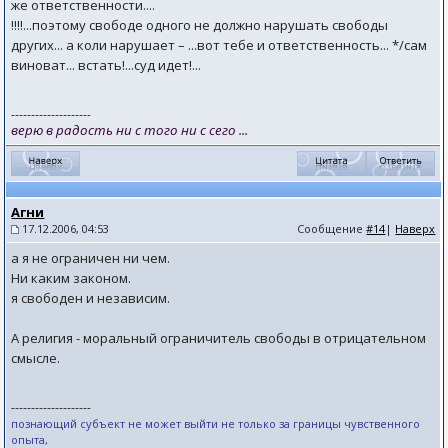
же ответственности....
!!!!...поэтому свободе одного не должно нарушать свободы
других... а коли нарушает – ...вот тебе и ответственность... */сам
виноват... встать!...суд идет!...
--------------------
верю в радость ни с того ни с сего ...
Агни
17.12.2006, 04:53
Сообщение
#14
|
Наверх
а я не ограничен ни чем.
Ни каким законом.
я свободен и независим.
A религия - моральный ограничитель свободы в отрицательном
смысле.
--------------------
познающий субъект не может выйти не только за границы чувственного
опыта,