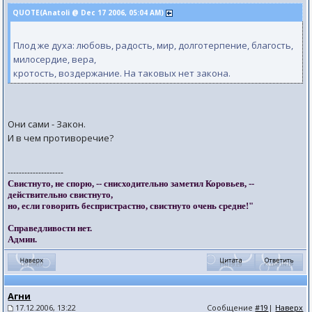
QUOTE(Anatoli @ Dec 17 2006, 05:04 AM)
Плод же духа: любовь, радость, мир, долготерпение, благость,
милосердие, вера,
кротость, воздержание. На таковых нет закона.
Они сами - Закон.
И в чем противоречие?
--------------------
Свистнуто, не спорю, -- снисходительно заметил Коровьев, --
действительно свистнуто,
но, если говорить беспристрастно, свистнуто очень средне!"
Справедливости нет.
Админ.
Агни
17.12.2006, 13:22
Сообщение
#19
|
Наверх