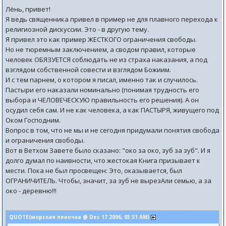
Лёнь, привет!
Я ведь священника привел в пример не для плавного перехода к
религиозной дискуссии. Это - в другую тему.
Я привел это как пример ЖЕСТКОГО ограничения свободы.
Но не тюремным заключением, а сводом правил, которые
человек ОБЯЗУЕТСЯ соблюдать не из страха наказания, а под
взглядом собственной совести и взглядом Божиим.
И с тем парнем, о котором я писал, именно так и случилось.
Пастыри его наказали номинально (понимая трудность его
выбора и ЧЕЛОВЕЧЕСКУЮ правильность его решения). А он
осудил себя сам. И не как человека, а как ПАСТЫРЯ, живущего под
Оком Господним.
Вопрос в том, что не мы и не сегодня придумали понятия свобода
и ограничения свободы.
Вот в Ветхом Завете было сказано: "око за око, зуб за зуб". И я
долго думал по наивности, что жестокая Книга призывает к
мести. Пока не был просвещен: Это, оказывается, был
ОГРАНИЧИТЕЛЬ. Чтобы, значит, за зуб не вырезАли семью, а за
око - деревню!!!
QUOTE(морская пеночка @ Dec 17 2006, 03:51 AM)