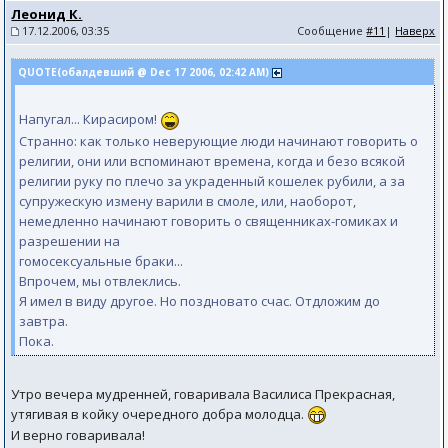
Леонид К.
17.12.2006, 03:35
Сообщение
#11
|
Наверх
QUOTE(обалдевший @ Dec 17 2006, 02:42 AM)
Напугал... Кирасиром!
Странно: как только неверующие люди начинают говорить о
религии, они или вспоминают времена, когда и безо всякой
религии руку по плечо за украденный кошелек рубили, а за
супружескую измену варили в смоле, или, наоборот,
немедленно начинают говорить о священниках-гомиках и
разрешении на
гомосексуальные браки...
Впрочем, мы отвлеклись.
Я имел в виду другое. Но поздновато счас. Отдложим до
завтра.
Пока.
Утро вечера мудренней, говаривала Василиса Прекрасная,
утягивая в койку очередного добра молодца.
И верно говаривала!