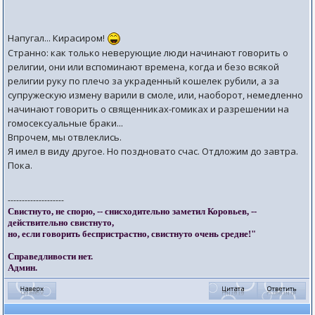
Напугал... Кирасиром!
Странно: как только неверующие люди начинают говорить о
религии, они или вспоминают времена, когда и безо всякой
религии руку по плечо за украденный кошелек рубили, а за
супружескую измену варили в смоле, или, наоборот, немедленно
начинают говорить о священниках-гомиках и разрешении на
гомосексуальные браки...
Впрочем, мы отвлеклись.
Я имел в виду другое. Но поздновато счас. Отдложим до завтра.
Пока.
--------------------
Свистнуто, не спорю, -- снисходительно заметил Коровьев, --
действительно свистнуто,
но, если говорить беспристрастно, свистнуто очень средне!"
Справедливости нет.
Админ.