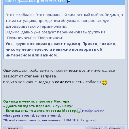
QUOTE(Queen Mab @ 19.03.2007, 14:55)
Это не соблазн. Это нормальный личностный выбор. Видимо, в
таких ситуациях, прежде чем обсуждать вопрос, следует
договариваться о терминологии.
Видимо, давно уже следует переименовать группу из
"Поумничаем" в "Поёрничаем".
Увы, группа не оправдывает надежд. Просто, похоже,
никому неинтересно и неважно поговорить об
интересном или важном.
Ошибаешься....соблазн-это практически все...и ничего.....все
зависит от степени запрета....
все,что нельзя/не надо/,но
хочется
и есть -соблазн
--------------------
Однажды ученик спросил у Мастера:
– Долго ли ждать перемен к лучшему?
– Если ждать, то долго, ответил Мастер.
what goes around, comes around.
"Всякий слышит лишь то, что понимает" ПЛАВТ, (III в. до н.э.)