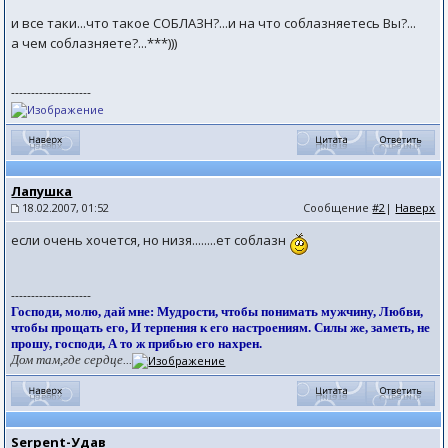
и все таки...что такое СОБЛАЗН?...и на что соблазняетесь Вы?...
а чем соблазняете?...***)))
--------------------
Лапушка
18.02.2007, 01:52
Сообщение
#2
|
Наверх
если очень хочется, но низя........ет соблазн
--------------------
Господи, молю, дай мне: Мудрости, чтобы понимать мужчину, Любви,
чтобы прощать его, И терпения к его настроениям. Силы же, заметь, не
прошу, господи, А то ж прибью его нахрен.
Дом там,где сердце...
Serpent-Удав