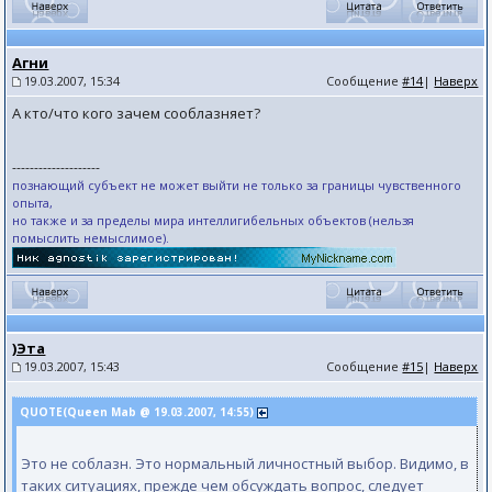
Агни
19.03.2007, 15:34
Сообщение
#14
|
Наверх
А кто/что кого зачем сооблазняет?
--------------------
познающий субъект не может выйти не только за границы чувственного
опыта,
но также и за пределы мира интеллигибельных объектов (нельзя
помыслить немыслимое).
)Эта
19.03.2007, 15:43
Сообщение
#15
|
Наверх
QUOTE(Queen Mab @ 19.03.2007, 14:55)
Это не соблазн. Это нормальный личностный выбор. Видимо, в
таких ситуациях, прежде чем обсуждать вопрос, следует