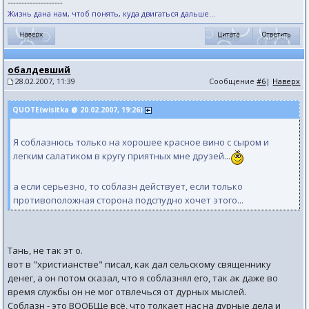
--------------------
Жизнь дана нам, чтоб понять, куда двигаться дальше...
обалдевший
28.02.2007, 11:39
Сообщение
#6
|
Наверх
QUOTE(wisitka @ 20.02.2007, 19:26)
Я соблазнюсь только на хорошее красное вино с сыром и
легким салатиком в кругу приятных мне друзей...
а если серьезно, то соблазн действует, если только
противоположная сторона подспудно хочет этого...
Тань, не так эт о.
вот в "христианстве" писал, как дал сельскому священнику
денег, а он потом сказал, что я соблазнял его, так ак даже во
время службы он не мог отвлечься от дурных мыслей.
Соблазн - это ВООБЩе всё, что толкает нас на дурные дела и