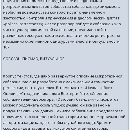
подчинения подменяется куда более изощренным и
репрессивным диктатом «общества соблазна», где видимость
изобилия возможностей контрастирует с неизменной
жесткостью контроля и принуждения (идеологический диктат
«роlitical correctness»). Далее разговор пойдет о соблазне как о
чисто культурологической категории, преломленной в
различных текстуальных и психоаналитических регистрах, но
неизменно скрепленной с дискурсами власти и сексуальности.
107
СОБЛАЗН, ПИСЬМО, ВИЗУАЛЬНОЕ
Корпус текстов, где дано развернутое описание микротехники
соблазна, где она разработана с максимальной точностью
рефлексии, не так уж велик. Вспоминаются «Наука любви»
Овидия, «Страдания молодого Вертера» Гете, «Дневник
соблазнителя» Кьеркегора, «О любви» Стендаля - список этот
можно продолжать сколь угодно; думаю, он все равно не
получится слишком долгим. Техника соблазнения предполагает
наличие четко выверенной траектории и заранее продуманной
алгоритмизации каждого якобы случайного хода. Время и
скорость - два параметра, искусное сочетание которых