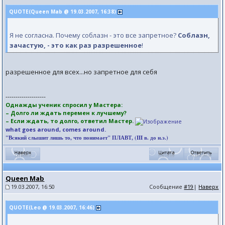
QUOTE(Queen Mab @ 19.03.2007, 16:38)
Я не согласна. Почему соблазн - это все запретное?
Соблазн,
зачастую, - это как раз разрешенное
!
разрешенное для всех...но запретное для себя
--------------------
Однажды ученик спросил у Мастера:
– Долго ли ждать перемен к лучшему?
– Если ждать, то долго, ответил Мастер.
what goes around, comes around.
"Всякий слышит лишь то, что понимает" ПЛАВТ, (III в. до н.э.)
Queen Mab
19.03.2007, 16:50
Сообщение
#19
|
Наверх
QUOTE(Leo @ 19.03.2007, 16:46)