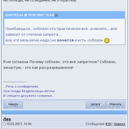
ни победы, ни созидания, ни открытия).
QUOTE(Leo @ 19.03.2007, 15:54)
Ошибаешься....соблазн-это практически все...и ничего.....все
зависит от степени запрета....
все,что нельзя/не надо/,но
хочется
и есть -соблазн
Я не согласна. Почему соблазн - это все запретное? Соблазн,
зачастую, - это как раз разрешенное!
--------------------
...Речь о сновиденьях.
Они плоды бездельницы-мечты
И спящего досужего сознанья...
Лео
19.03.2007, 16:46
Сообщение
#18
|
Наверх