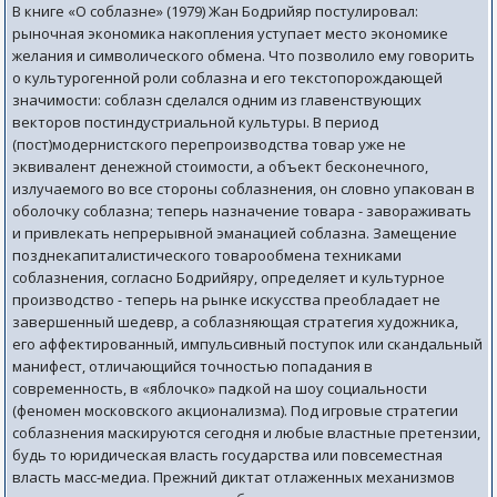
В книге «О соблазне» (1979) Жан Бодрийяр постулировал:
рыночная экономика накопления уступает место экономике
желания и символического обмена. Что позволило ему говорить
о культурогенной роли соблазна и его текстопорождающей
значимости: соблазн сделался одним из главенствующих
векторов постиндустриальной культуры. В период
(пост)модернистского перепроизводства товар уже не
эквивалент денежной стоимости, а объект бесконечного,
излучаемого во все стороны соблазнения, он словно упакован в
оболочку соблазна; теперь назначение товара - завораживать
и привлекать непрерывной эманацией соблазна. Замещение
позднекапиталистического товарообмена техниками
соблазнения, согласно Бодрийяру, определяет и культурное
производство - теперь на рынке искусства преобладает не
завершенный шедевр, а соблазняющая стратегия художника,
его аффектированный, импульсивный поступок или скандальный
манифест, отличающийся точностью попадания в
современность, в «яблочко» падкой на шоу социальности
(феномен московского акционализма). Под игровые стратегии
соблазнения маскируются сегодня и любые властные претензии,
будь то юридическая власть государства или повсеместная
власть масс-медиа. Прежний диктат отлаженных механизмов