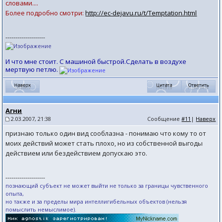
словами....
Более подробно смотри:
http://ec-dejavu.ru/t/Temptation.html
--------------------
И что мне стоит. С машиной быстрой.Сделать в воздухе
мертвую петлю.
Агни
2.03.2007, 21:38
Сообщение
#11
|
Наверх
признаю только один вид сооблазна - понимаю что кому то от
моих действий может стать плохо, но из собственной выгоды
действием или бездействием допускаю это.
--------------------
познающий субъект не может выйти не только за границы чувственного
опыта,
но также и за пределы мира интеллигибельных объектов (нельзя
помыслить немыслимое).