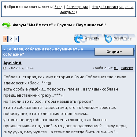
Добро пожаловать, гость
(
Вход
|
Регистрация
|
Что даёт регистрация на
форуме?
)
Форум "Мы Вместе"
>
Группы
>
Поумничаем!!!
1
2
>
Соблазн
, соблазнитесь поумничать о
Опции
соблазне?
ApelsinA
17.02.2007, 19:24
Сообщение
#1
|
Наверх
Соблазн...старая, как мир история о Змие Соблазнителе с кило
эдемовских яблок...***)))
есть особые улыбки... повороты плеча... взгляды - соблазн
предшевственник греху...***)))
но так ли это плохо, чтобы называть грехом?
кто-то соблазняется сладостями, кто-то блеском золотых
побрякушек, кто-то лестным отношением...
устоять перед соблазном очень сложно, в любых его
проявлениях...а надо ли?...что даст воздержание?...- силу веры,
силу духа, силу чувств....а стоит ли всегда быть сильным?...