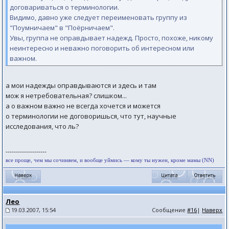
договариваться о терминологии.
Видимо, давно уже следует переименовать группу из
"Поумничаем" в "Поёрничаем".
Увы, группа не оправдывает надежд. Просто, похоже, никому
неинтересно и неважно поговорить об интересном или
важном.
а мои надежды оправдываются и здесь и там
мож я нетребовательная? слишком...
а о важном важно не всегда хочется и можется
о терминологии не договоришься, что тут, научные
исследования, что ль?
--------------------
все проще, чем мы сочиняем, и вообще уймись — кому ты нужен, кроме мамы (NN)
Лео
19.03.2007, 15:54
Сообщение
#16
|
Наверх