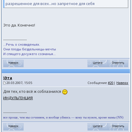
разрешенное для всех...но запретное для себя
Это да. Конечно!
--------------------
...Речь о сновиденьях.
Они плоды бездельницы-мечты
И спящего досужего сознанья...
)Эта
20.03.2007, 15:05
Сообщение
#20
|
Наверх
Для тех, кто всё ж соблазнился
ИНДУЛЬГЕНЦИЯ
--------------------
все проще, чем мы сочиняем, и вообще уймись — кому ты нужен, кроме мамы (NN)