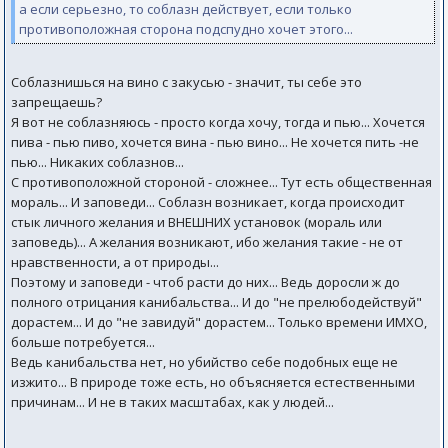
а если серьезно, то соблазн действует, если только
противоположная сторона подспудно хочет этого...
Соблазнишься на вино с закусью - значит, ты себе это
запрещаешь?
Я вот не соблазняюсь - просто когда хочу, тогда и пью... Хочется
пива - пью пиво, хочется вина - пью вино... Не хочется пить -не
пью... Никаких соблазнов...
С противоположной стороной - сложнее... Тут есть общественная
мораль... И заповеди... Соблазн возникает, когда происходит
стык личного желания и ВНЕШНИХ установок (мораль или
заповедь)... А желания возникают, ибо желания такие - не от
нравственности, а от природы...
Поэтому и заповеди - чтоб расти до них... Ведь доросли ж до
полного отрицания канибальства... И до "не прелюбодействуй"
дорастем... И до "не завидуй" дорастем... Только времени ИМХО,
больше потребуется...
Ведь канибальства нет, но убийство себе подобных еще не
изжито... В природе тоже есть, но объясняется естественными
причинам... И не в таких масштабах, как у людей...