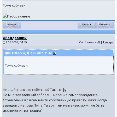
Тоже соблазн
обалдевший
2.03.2007, 04:49
Сообщение
#8
|
Наверх
QUOTE(Korvin_ @ 2.03.2007, 01:44)
Тоже соблазн
Не-а... Рази ж это соблазно? Так - тьфу.
По мне так главный соблазн - желание самооправдания.
Стремление во всем найти собственную правоту. Даже когда
заведомо неправ. Типа, "а вот, тем не менее, могут же быть
исключения из правил".