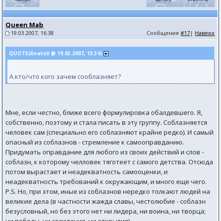
Queen Mab
19.03.2007, 16:38
Сообщение
#17
|
Наверх
QUOTE(Anatoli @ 19.03.2007, 15:34)
А кто/что кого зачем сооблазняет?
Мне, если честно, ближе всего формулировка обалдевшего. Я,
собственно, поэтому и стала писать в эту группу. Соблазняется
человек сам (специально его соблазняют крайне редко). И самый
опасный из соблазнов - стремление к самооправданию.
Придумать оправдание для любого из своих действий и слов -
соблазн, к которому челловек тяготеет с самого детства. Отсюда
потом вырастает и неадекватность самооценки, и
неадекватность требований к окружающим, и много еще чего.
P.S. Но, при этом, иные из соблазнов нередко толкают людей на
великие дела (в частности жажда славы, честолюбие - соблазн
безусловный, но без этого нет ни лидера, ни воина, ни творца;