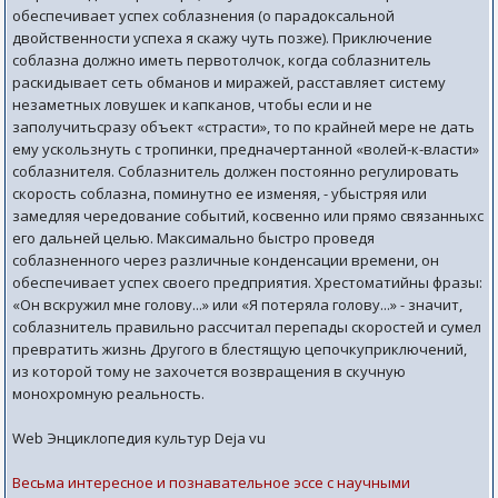
обеспечивает успех соблазнения (о парадоксальной
двойственности успеха я скажу чуть позже). Приключение
соблазна должно иметь первотолчок, когда соблазнитель
раскидывает сеть обманов и миражей, расставляет систему
незаметных ловушек и капканов, чтобы если и не
заполучитьсразу объект «страсти», то по крайней мере не дать
ему ускользнуть с тропинки, предначертанной «волей-к-власти»
соблазнителя. Соблазнитель должен постоянно регулировать
скорость соблазна, поминутно ее изменяя, - убыстряя или
замедляя чередование событий, косвенно или прямо связанныхс
его дальней целью. Максимально быстро проведя
соблазненного через различные конденсации времени, он
обеспечивает успех своего предприятия. Хрестоматийны фразы:
«Он вскружил мне голову...» или «Я потеряла голову...» - значит,
соблазнитель правильно рассчитал перепады скоростей и сумел
превратить жизнь Другого в блестящую цепочкуприключений,
из которой тому не захочется возвращения в скучную
монохромную реальность.
Web Энциклопедия культур Deja vu
Весьма интересное и познавательное эссе с научными