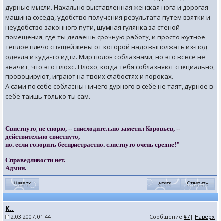
дурные мысли. Нахально выставленная женская нога и дорогая
машина соседа, удобство получения результата путем взятки и
неудобство законного пути, шумная гулянка за стеной
помещения, где ты делаешь срочную работу, и просто юутное
теплое плечо спящей жены от которой надо выполжать из-под
одеяла и куда-то идти. Мир полон соблазнами, но это вовсе не
значит, что это плохо. Плохо, когда тебя соблазняют специально,
провоцируют, играют на твоих слабостях и пороках.
А сами по себе соблазны ничего дурного в себе не таят, дурное в
себе таишь только ты сам.
--------------------
Свистнуто, не спорю, -- снисходительно заметил Коровьев, --
действительно свистнуто,
но, если говорить беспристрастно, свистнуто очень средне!"
Справедливости нет.
Админ.
К..
2.03.2007, 01:44
Сообщение
#7
|
Наверх