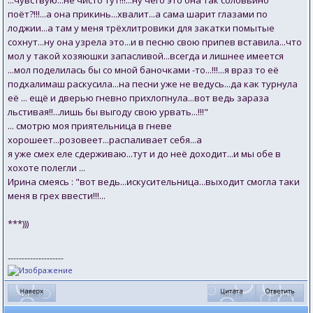
...чувствую...не чисто тут!!!...ну чего это она так соловьино
поёт?!!!...а она прикинь...хвалит...а сама шарит глазами по
лоджии...а там у меня трёхлитровики для закатки помытые
сохнут...ну она узрела это...и в песню свою припев вставила...что
мол у такой хозяюшки запасливой...всегда и лишнее имеется
...мол поделилась бы со мной баночками -то...!!!...я враз то её
подхалимаш раскусила...на песни уже не ведусь...да как турнула
её ... ещё и дверью гневно прихлопнула...вот ведь зараза
льстивая!!...лишь бы выгоду свою урвать...!!!"
... смотрю моя приятельница в гневе
хорошеет...розовеет...распаливает себя...а
я уже смех еле сдерживаю...тут и до неё доходит...и мы обе в
хохоте полегли ...
Ирина смеясь : "вот ведь...искусительница...выходит смогла таки
меня в грех ввести!!!...
***)))
--------------------