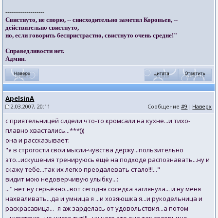
--------------------
Свистнуто, не спорю, -- снисходительно заметил Коровьев, --
действительно свистнуто,
но, если говорить беспристрастно, свистнуто очень средне!"
Справедливости нет.
Админ.
ApelsinA
2.03.2007, 20:11
Сообщение
#9
|
Наверх
с приятельницей сидели что-то кромсали на кухне...и тихо-
плавно хвастались...***)))
она и рассказывает:
"я в строгости свои мысли-чувства держу...пользительно
это...искушения тренируюсь ещё на подходе распознавать...ну и
скажу тебе...так их легко преодалевать стало!!!..."
видит мою недоверчивую улыбку...:
..." нет ну серьёзно...вот сегодня соседка заглянула... и ну меня
нахваливать...да и умница я ...и хозяюшка я...и рукодельница и
раскрасавица...- я аж зарделась от удовольствия...а потом