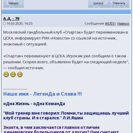
А.Д. - 79
16.03.2020, 16:25
Сообщение
#6705
|
Наверх
Московский гандбольный клуб «Спартак» будет переименован в
ЦСКА, информирует РИА «Новости» со ссылкой на источник,
знакомый с ситуацией.
«Спартак» переименуют в ЦСКА. Игрокам уже сообщили о таком
решении. Скорее всего, объявлено будет на следующей неделе",
— сообщил источник.
--------------------
Наше имя - ЛегенДа и Слава !!!
оДна Жизнь - оДна КоманДа
"Мой тренер мне говорил: Помни,ты защищаешь лучший
клуб страны. И я старался." Л.И.Яшин
Знаете, в чем заключается главное отличие
динамовских болельщиков от других? Они считают