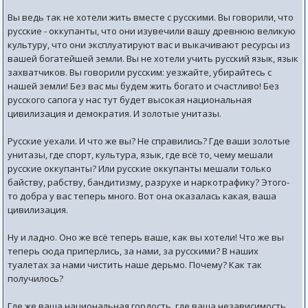
Вы ведь так не хотели жить вместе с русскими. Вы говорили, что
русские - оккупанты, что они изувечили вашу древнюю великую
культуру, что они эксплуатируют вас и выкачивают ресурсы из
вашей богатейшей земли. Вы не хотели учить русский язык, язык
захватчиков. Вы говорили русским: уезжайте, убирайтесь с
нашей земли! Без вас мы будем жить богато и счастливо! Без
русского сапога у нас тут будет высокая национальная
цивилизация и демократия. И золотые унитазы.
Русские уехали. И что же вы? Не справились? Где ваши золотые
унитазы, где спорт, культура, язык, где всё то, чему мешали
русские оккупанты? Или русские оккупанты мешали только
байству, рабству, бандитизму, разрухе и наркотрафику? Этого-
то добра у вас теперь много. Вот она оказалась какая, ваша
цивилизация.
Ну и ладно. Оно же всё теперь ваше, как вы хотели! Что же вы
теперь сюда приперлись, за нами, за русскими? В наших
туалетах за нами чистить наше дерьмо. Почему? Как так
получилось?
Где же ваша национальная гордость, где ваша независимость,