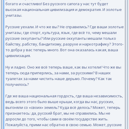
богато и счастливо! Без русского сапога у нас тут будет
высокая национальная цивилизация и демократия. И золотые
унитазы.
Русские уехали. И что же вы? Не справились? Где ваши золотые
унитазы, где спорт, культура, язык, где всё то, чему мешали
русские оккупанты? Или русские оккупанты мешали только
байству, рабству, бандитизму, разрухе и наркотрафику? Этого-
то добра у вас теперь много. Вот она оказалась какая, ваша
цивилизация.
Ну и ладно. Оно же всё теперь ваше, как вы хотели! Что же вы
теперь сюда приперлись, за нами, за русскими? В наших
туалетах за нами чистить наше дерьмо. Почему? Как так
получилось?
Где же ваша национальная гордость, где ваша независимость,
ведь всего этого было выше крыши, когда вы нас, русских,
выгоняли со «своих» земель? Куда всё делось? Может, теперь
признаетесь: да, русский брат, мы не справились. Мы не
доросли до того, чтобы сами в своём государстве жить.
Пожалуйста, прими нас обратно в свою семью. Может, русские