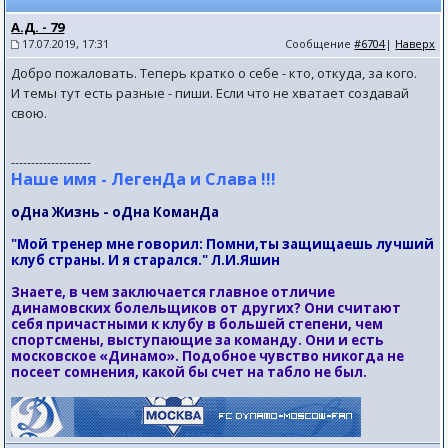
А.Д. - 79
17.07.2019, 17:31
Сообщение
#6704
|
Наверх
Добро пожаловать. Теперь кратко о себе - кто, откуда, за кого.
И темы тут есть разные - пиши. Если что не хватает создавай
свою.
--------------------
Наше имя - ЛегенДа и Слава !!!
оДна Жизнь - оДна КоманДа
"Мой тренер мне говорил: Помни,ты защищаешь лучший
клуб страны. И я старался." Л.И.Яшин
Знаете, в чем заключается главное отличие
динамовских болельщиков от других? Они считают
себя причастными к клубу в большей степени, чем
спортсмены, выступающие за команду. Они и есть
московское «Динамо». Подобное чувство никогда не
посеет сомнения, какой бы счет на табло не был.