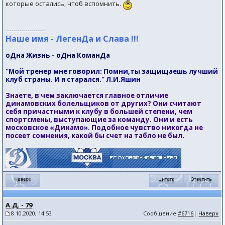
которые остались, чтоб вспомнить.
--------------------
Наше имя - ЛегенДа и Слава !!!
оДна Жизнь - оДна КоманДа
"Мой тренер мне говорил: Помни,ты защищаешь лучший
клуб страны. И я старался." Л.И.Яшин
Знаете, в чем заключается главное отличие
динамовских болельщиков от других? Они считают
себя причастными к клубу в большей степени, чем
спортсмены, выступающие за команду. Они и есть
московское «Динамо». Подобное чувство никогда не
посеет сомнения, какой бы счет на табло не был.
А.Д. - 79
8.10.2020, 14:53
Сообщение
#6716
|
Наверх