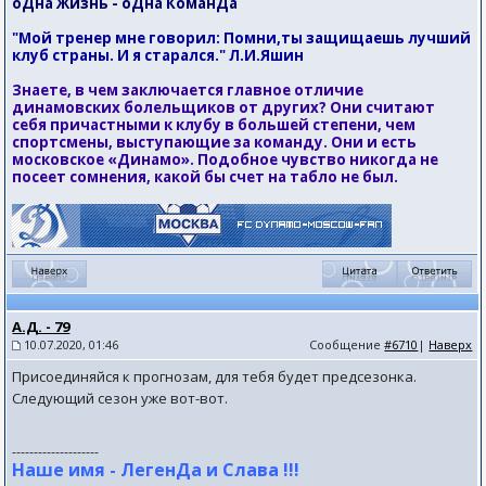
оДна Жизнь - оДна КоманДа
"Мой тренер мне говорил: Помни,ты защищаешь лучший
клуб страны. И я старался." Л.И.Яшин
Знаете, в чем заключается главное отличие
динамовских болельщиков от других? Они считают
себя причастными к клубу в большей степени, чем
спортсмены, выступающие за команду. Они и есть
московское «Динамо». Подобное чувство никогда не
посеет сомнения, какой бы счет на табло не был.
А.Д. - 79
10.07.2020, 01:46
Сообщение
#6710
|
Наверх
Присоединяйся к прогнозам, для тебя будет предсезонка.
Следующий сезон уже вот-вот.
--------------------
Наше имя - ЛегенДа и Слава !!!