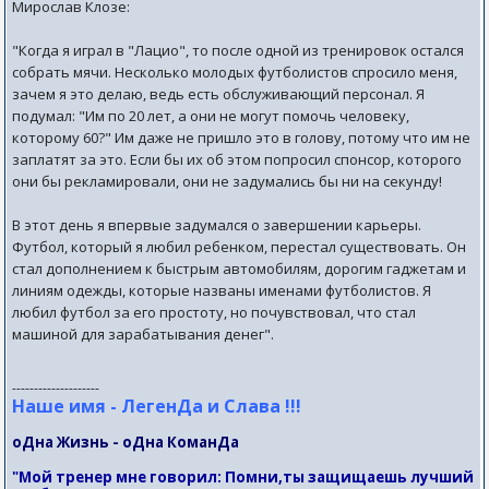
Мирослав Клозе:
"Когда я играл в "Лацио", то после одной из тренировок остался
собрать мячи. Несколько молодых футболистов спросило меня,
зачем я это делаю, ведь есть обслуживающий персонал. Я
подумал: "Им по 20 лет, а они не могут помочь человеку,
которому 60?" Им даже не пришло это в голову, потому что им не
заплатят за это. Если бы их об этом попросил спонсор, которого
они бы рекламировали, они не задумались бы ни на секунду!
В этот день я впервые задумался о завершении карьеры.
Футбол, который я любил ребенком, перестал существовать. Он
стал дополнением к быстрым автомобилям, дорогим гаджетам и
линиям одежды, которые названы именами футболистов. Я
любил футбол за его простоту, но почувствовал, что стал
машиной для зарабатывания денег".
--------------------
Наше имя - ЛегенДа и Слава !!!
оДна Жизнь - оДна КоманДа
"Мой тренер мне говорил: Помни,ты защищаешь лучший