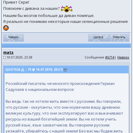
Привет Серж!
Повоюем с дивана за наших?
Нашим бы мозгов побольше да диван помягше.
Я реально не понимаю некоторые наши селекционные решения
mats
10.07.2020, 23:28
Сообщение
#6714
|
Наверх
QUOTE(А.Д. - 79 @ 16.07.2019, 20:37)
Российский писатель чеченского происхождения Герман
Садулаев о национальном вопросе:
Вы ведь так не хотели жить вместе с русскими. Вы говорили,
что русские - оккупанты, что они изувечили вашу древнюю
великую культуру, что они эксплуатируют вас и выкачивают
ресурсы из вашей богатейшей земли. Вы не хотели учить
русский язык, язык захватчиков. Вы говорили русским:
уезжайте, убирайтесь с нашей земли! Без вас мы будем жить