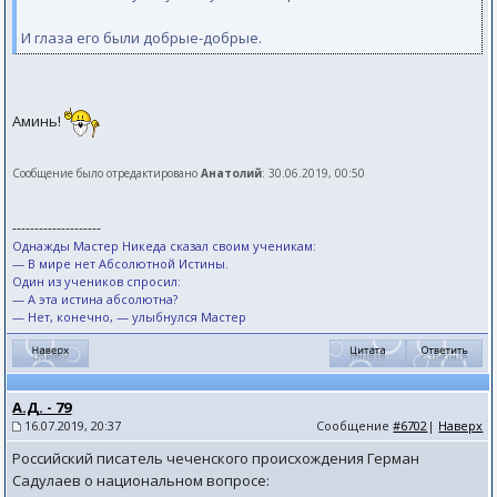
И глаза его были добрые-добрые.
Аминь!
Сообщение было отредактировано
Анатолий
: 30.06.2019, 00:50
--------------------
Однажды Мастер Никеда сказал своим ученикам:
— В мире нет Абсолютной Истины.
Один из учеников спросил:
— А эта истина абсолютна?
— Нет, конечно, — улыбнулся Мастер
А.Д. - 79
16.07.2019, 20:37
Сообщение
#6702
|
Наверх
Российский писатель чеченского происхождения Герман
Садулаев о национальном вопросе: