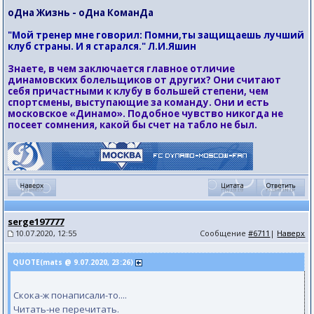
оДна Жизнь - оДна КоманДа
"Мой тренер мне говорил: Помни,ты защищаешь лучший
клуб страны. И я старался." Л.И.Яшин
Знаете, в чем заключается главное отличие
динамовских болельщиков от других? Они считают
себя причастными к клубу в большей степени, чем
спортсмены, выступающие за команду. Они и есть
московское «Динамо». Подобное чувство никогда не
посеет сомнения, какой бы счет на табло не был.
serge197777
10.07.2020, 12:55
Сообщение
#6711
|
Наверх
QUOTE(mats @ 9.07.2020, 23:26)
Скока-ж понаписали-то....
Читать-не перечитать.