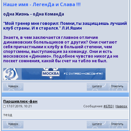
Наше имя - ЛегенДа и Слава !!!
оДна Жизнь - оДна КоманДа
"Мой тренер мне говорил: Помни,ты защищаешь лучший
клуб страны. И я старался." Л.И.Яшин
Знаете, в чем заключается главное отличие
динамовских болельщиков от других? Они считают
себя причастными к клубу в большей степени, чем
спортсмены, выступающие за команду. Они и есть
московское «Динамо». Подобное чувство никогда не
посеет сомнения, какой бы счет на табло не был.
Паршивлюк-фан
17.07.2019, 10:21
Сообщение
#6703
|
Наверх
тезд