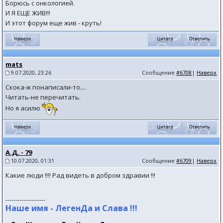
Борюсь с онкологией.
И Я ЕЩЕ ЖИВ!!!
И этот форум еще жив - круть!
mats
9.07.2020, 23:26
Сообщение
#6708
|
Наверх
Скока-ж понаписали-то....
Читать-не перечитать.
Но я асилю
А.Д. - 79
10.07.2020, 01:31
Сообщение
#6709
|
Наверх
Какие люди !!!! Рад видеть в добром здравии !!!
--------------------
Наше имя - ЛегенДа и Слава !!!