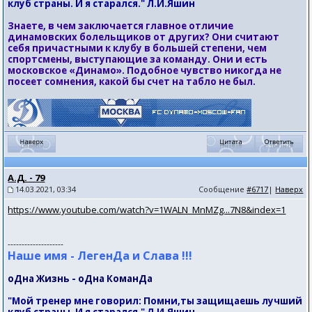
клуб страны. И я старался." Л.И.Яшин
Знаете, в чем заключается главное отличие
динамовских болельщиков от других? Они считают
себя причастными к клубу в большей степени, чем
спортсмены, выступающие за команду. Они и есть
московское «Динамо». Подобное чувство никогда не
посеет сомнения, какой бы счет на табло не был.
А.Д. - 79
14.03.2021, 03:34
Сообщение
#6717
|
Наверх
https://www.youtube.com/watch?v=1WALN_MnMZg...7N8&index=1
--------------------
Наше имя - ЛегенДа и Слава !!!
оДна Жизнь - оДна КоманДа
"Мой тренер мне говорил: Помни,ты защищаешь лучший