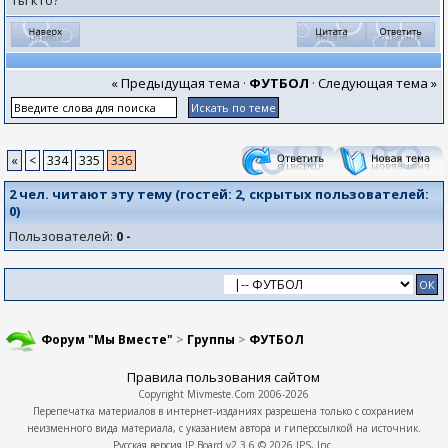
Ты кто?
« Предыдущая тема
·
ФУТБОЛ
·
Следующая тема »
«
<
334
335
336
2 чел. читают эту тему (гостей:
2
, скрытых пользователей:
0
)
Пользователей:
0 -
Форум "Мы Вместе"
>
Группы
>
ФУТБОЛ
Правила пользования сайтом
Copyright
Mivmeste.Com
2006-2026
Перепечатка материалов в интернет-изданиях разрешена только с сохранием
неизменного вида материала, с указанием автора и гиперссылкой на источник.
Русская версия
IP.Board
v2.3.6 © 2026
IPS, Inc.