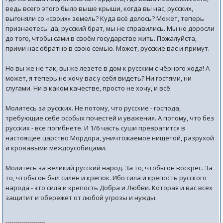
ведь всего этого было выше крыши, когда вы нас, русских,
выгоняли со «своих» земель? Куда всё делось? Может, теперь
признаетесь: да, русский брат, мы не справились. Мы не доросли
до того, чтобы сами в своём государстве жить. Пожалуйста,
прими нас обратно в свою семью. Может, русские вас и примут.
Но вы же не так, вы же лезете в дом к русским с чёрного хода! А
может, я теперь не хочу вас у себя видеть? Ни гостями, ни
слугами. Ни в каком качестве, просто не хочу, и всё.
Молитесь за русских. Не потому, что русские - господа,
требующие себе особых почестей и уважения. А потому, что без
русских - все погибнете. И 1/6 часть суши превратится в
настоящее царство Мордора, уничтожаемое нищетой, разрухой
и кровавыми междоусобицами.
Молитесь за великий русский народ. За то, чтобы он воскрес. За
то, чтобы он был силен и крепок. Ибо сила и крепость русского
народа - это сила и крепость Добра и Любви. Которая и вас всех
защитит и обережет от любой угрозы и нужды.
--------------------