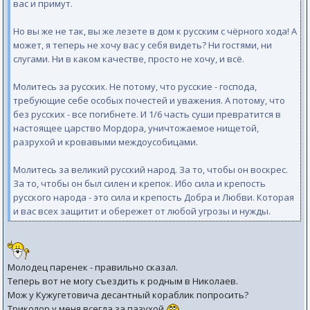
вас и примут.
Но вы же не так, вы же лезете в дом к русским с чёрного хода! А
может, я теперь не хочу вас у себя видеть? Ни гостями, ни
слугами. Ни в каком качестве, просто не хочу, и всё.
Молитесь за русских. Не потому, что русские - господа,
требующие себе особых почестей и уважения. А потому, что
без русских - все погибнете. И 1/6 часть суши превратится в
настоящее царство Мордора, уничтожаемое нищетой,
разрухой и кровавыми междоусобицами.
Молитесь за великий русский народ. За то, чтобы он воскрес.
За то, чтобы он был силен и крепок. Ибо сила и крепость
русского народа - это сила и крепость Добра и Любви. Которая
и вас всех защитит и обережет от любой угрозы и нужды.
Молодец паренек - правильно сказал.
Теперь вот не могу съездить к родным в Николаев.
Мож у Кужугетовича десантный кораблик попросить?
Триколор у меня всегда за пазухой