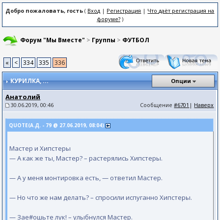
Добро пожаловать, гость
(
Вход
|
Регистрация
|
Что даёт регистрация на
форуме?
)
Форум "Мы Вместе"
>
Группы
>
ФУТБОЛ
«
<
334
335
336
КУРИЛКА
, ...
Опции
Анатолий
30.06.2019, 00:46
Сообщение
#6701
|
Наверх
QUOTE(А.Д. - 79 @ 27.06.2019, 08:04)
Мастер и Хипстеры
— А как же ты, Мастер? – растерялись Хипстеры.
— А у меня монтировка есть, — ответил Мастер.
— Но что же нам делать? – спросили испуганно Хипстеры.
— Зае#ошьте лук! – улыбнулся Мастер.