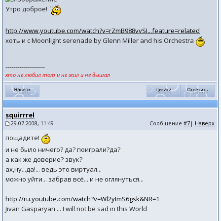
Утро доброе!
http://www.youtube.com/watch?v=rZmB988vvSI...feature=related
хоть и с Moonlight serenade by Glenn Miller and his Orchestra
--------------------
кто не любил тот и не жил и не дышал
squirrrel
29.07.2008, 11:49
Сообщение
#7
|
Наверх
пощадите!
и не было ничего? да? поиграли?да?
а как же доверие? звук?
ах,ну...да!... ведь это виртуал...
можно уйти... забрав всё... и не оглянуться...
http://ru.youtube.com/watch?v=Wl2yImS6gsk&NR=1
Jivan Gasparyan ... I will not be sad in this World