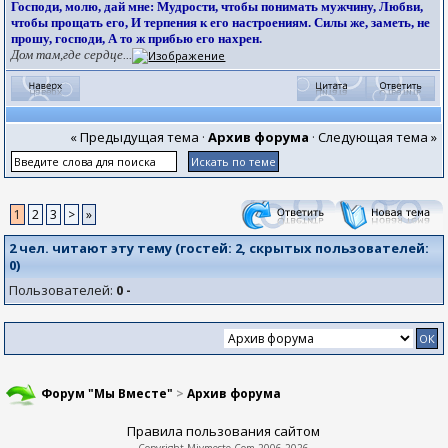
Господи, молю, дай мне: Мудрости, чтобы понимать мужчину, Любви,
чтобы прощать его, И терпения к его настроениям. Силы же, заметь, не
прошу, господи, А то ж прибью его нахрен.
Дом там,где сердце...
« Предыдущая тема
·
Архив форума
·
Следующая тема »
1
2
3
>
»
2 чел. читают эту тему (гостей:
2
, скрытых пользователей:
0
)
Пользователей:
0 -
Форум "Мы Вместе"
>
Архив форума
Правила пользования сайтом