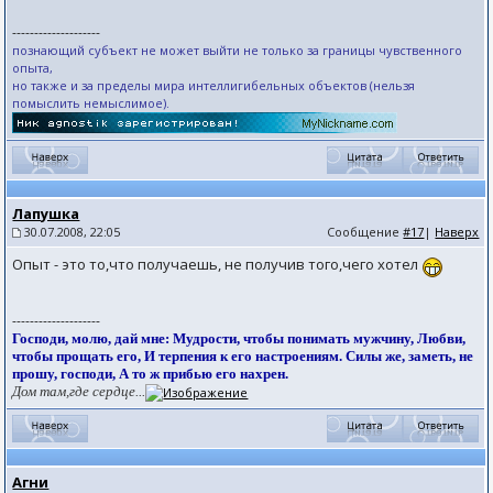
--------------------
познающий субъект не может выйти не только за границы чувственного
опыта,
но также и за пределы мира интеллигибельных объектов (нельзя
помыслить немыслимое).
Лапушка
30.07.2008, 22:05
Сообщение
#17
|
Наверх
Опыт - это то,что получаешь, не получив того,чего хотел
--------------------
Господи, молю, дай мне: Мудрости, чтобы понимать мужчину, Любви,
чтобы прощать его, И терпения к его настроениям. Силы же, заметь, не
прошу, господи, А то ж прибью его нахрен.
Дом там,где сердце...
Агни