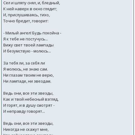
Сел и шляпу снял, и, бледный,
К ней наверх в окно глядит;
И, прислушиваясь, тихо,
Точно бредит, говорит:
- Милый ангел! Будь покойна -
Я к тебе не постучусь...
Вижу свет твоей лампады
И безумствую - молюсь...
За тебя ли, за себя ли
Я молюсь, не знаю сам.
Ни глазам твоим не верю,
Ни лампаде, ни звездам.
Ведь они, все эти звезды,
Как и твой небесный взгляд,
И горят, и в душу смотрят -
И неправду говорят...
Ведь они, все эти звезды,
Никогда не скажут мне,