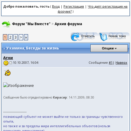
Добро пожаловать, гость
(
Вход
|
Регистрация
|
Что даёт регистрация на
форуме?
)
Форум "Мы Вместе"
>
Архив форума
1
2
3
>
»
У камина
, Беседы за жизнь
Опции
Агни
Сообщение
#1
|
Наверх
10.10.2007, 16:04
Сообщение было отредактировано
Кирасир
: 14.11.2009, 08:30
--------------------
познающий субъект не может выйти не только за границы чувственного
опыта,
но также и за пределы мира интеллигибельных объектов (нельзя
помыслить немыслимое).