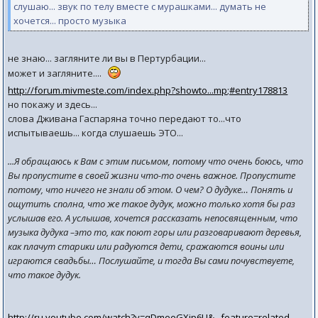
слушаю... звук по телу вместе с мурашками... думать не
хочется... просто музыка
не знаю... загляните ли вы в Пертурбации...
может и загляните....
http://forum.mivmeste.com/index.php?showto...mp;#entry178813
но покажу и здесь...
слова Дживана Гаспаряна точно передают то...что
испытываешь... когда слушаешь ЭТО...
...Я обращаюсь к Вам с этим письмом, потому что очень боюсь, что
Вы пропустите в своей жизни что-то очень важное. Пропустите
потому, что ничего не знали об этом. О чем? О дудуке… Понять и
ощутить сполна, что же такое дудук, можно только хотя бы раз
услышав его. А услышав, хочется рассказать непосвященным, что
музыка дудука –это то, как поют горы или разговаривают деревья,
как плачут старики или радуются дети, сражаются воины или
играются свадьбы… Послушайте, и тогда Вы сами почувствуете,
что такое дудук.
http://ru.youtube.com/watch?v=qDmeeGXip6U&...feature=related