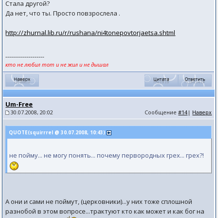
Стала другой?
Да нет, что ты. Просто повзрослела .
http://zhurnal.lib.ru/r/rushana/ni4tonepovtorjaetsa.shtml
--------------------
кто не любил тот и не жил и не дышал
Um-Free
30.07.2008, 20:02
Сообщение
#14
|
Наверх
QUOTE(squirrrel @ 30.07.2008, 10:43)
не пойму... не могу понять... почему первородных грех... грех?!
А они и сами не поймут, (церковники)...у них тоже сплошной
разнобой в этом вопросе...трактуют кто как может и как бог на