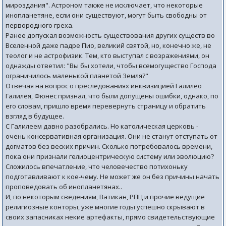
мироздания". Астроном также не исключает, что некоторые
инопланетяне, если они существуют, могут быть свободны от
первородного греха.
Ранее допускал возможность существования других существ во
Вселенной даже падре Пио, великий святой, но, конечно же, не
теолог и не астрофизик. Тем, кто выступал с возражениями, он
однажды ответил: "Вы бы хотели, чтобы всемогущество Господа
ограничилось маленькой планетой Земля?"
Отвечая на вопрос о преследованиях инквизицией Галилео
Галилея, Фюнес признал, что были допущены ошибки, однако, по
его словам, пришло время перевернуть страницу и обратить
взгляд в будущее.
С Галилеем давно разобрались. Но католическая церковь -
очень консервативная организация. Они не станут отступать от
догматов без веских причин. Сколько потребовалось времени,
пока они признали гелиоцентрическую систему или эволюцию?
Сложилось впечатление, что человечество потихоньку
подготавливают к кое-чему. Не может же он без причины начать
проповедовать об инопланетянах..
И, по некоторым сведениям, Ватикан, РПЦ и прочие ведущие
религиозные конторы, уже многие годы успешно скрывают в
своих запасниках некие артефакты, прямо свидетельствующие