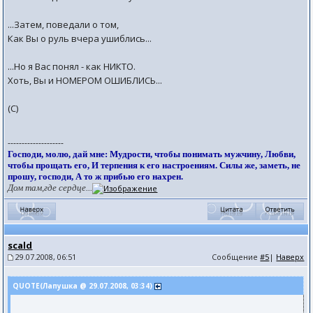
...Затем, поведали о том,
Как Вы о руль вчера ушиблись...
...Но я Вас понял - как НИКТО.
Хоть, Вы и НОМЕРОМ ОШИБЛИСЬ...
(С)
--------------------
Господи, молю, дай мне: Мудрости, чтобы понимать мужчину, Любви,
чтобы прощать его, И терпения к его настроениям. Силы же, заметь, не
прошу, господи, А то ж прибью его нахрен.
Дом там,где сердце...
scald
29.07.2008, 06:51
Сообщение
#5
|
Наверх
QUOTE(Лапушка @ 29.07.2008, 03:34)