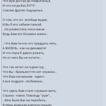
Что муж достал до помраченья,
И что когда Вас Я Е*У -
Совсем Другие Ощущенья.
О том, что он - вообще мудак,
И Вы б его забили палкой;
...Но развестись пока никак -
Ведь Вам его безумно жалко...
...Что Вам почти что тридцать пять,
А ЖИЗЕНЬ - как на динамите!
И что пора б давно рожать,
Но от него Вы не хотите...
Что так летит за годом год...
Что Вы - брильянт! Но нет огранки...
Что Ваш начальник - идиот,
А все подруги - леcбиянки...
Что здесь Вам стало страшно жить;
Страна - говно. Повсюду "уши"...
...Мне было Вас не перебить:
Я лишь вздыхал и молча слушал.