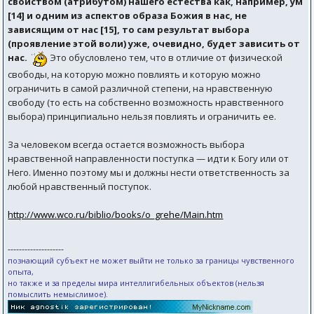
свойством (атрибутом) нашего естества как, например, ум
[14] и одним из аспектов образа Божия в нас, не
зависящим от нас [15], то сам результат выбора
(проявление этой воли) уже, очевидно, будет зависить от
нас.
Это обусловлено тем, что в отличие от физической
свободы, на которую можно повлиять и которую можно
ограничить в самой различной степени, на нравственную
свободу (то есть на собственно возможность нравственного
выбора) принципиально нельзя повлиять и ограничить ее.
За человеком всегда остается возможность выбора
нравственной направленности поступка — идти к Богу или от
Него. Именно поэтому мы и должны нести ответственность за
любой нравственный поступок.
http://www.wco.ru/biblio/books/o_grehe/Main.htm
--------------------
познающий субъект не может выйти не только за границы чувственного
опыта,
но также и за пределы мира интеллигибельных объектов (нельзя
помыслить немыслимое).