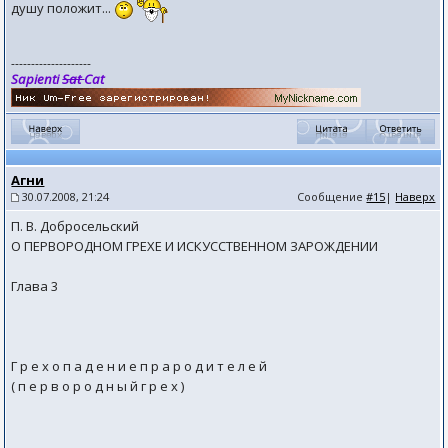
душу положит...
--------------------
Sapienti
Sat
Cat
Агни
30.07.2008, 21:24
Сообщение
#15
|
Наверх
П. В. Добросельский
О ПЕРВОРОДНОМ ГРЕХЕ И ИСКУССТВЕННОМ ЗАРОЖДЕНИИ
Глава 3
Г р е х о п а д е н и е п р а р о д и т е л е й
( п е р в о р о д н ы й г р е х )