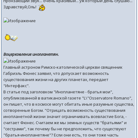
пронзающий звук... очень красивый... уж который день слушаю...
Здравствуй,Оль!
Воцерковление инопланетян.
Главный астроном Римско-католической церкви священник
Габриэль Фюнес заявил, что допускает возможность
существования жизни на других планетах, передает
"Интерфакс".
В статье под заголовком "Инопланетяне - братья мои",
опубликованной в ватиканской газете "L\"Osservatore Romano",
он пишет, что в космосе могут обитать иные разумные существа,
сотворенные Богом. "Отрицать возможность существования
инопланетной жизни значит ограничивать всевластие Бога, -
считает Фюнес. Считаем же мы земных существ "братьями" и
"сестрами", так почему бы не предположить, что существуют
"братья-инопланетяне"? Если они есть, то они тоже часть