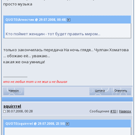
просто музыка
QUOTE(Агностик @ 29.07.2008, 00:48)
Кто поймет женщин - тот будет править миром...
только закончилась передача На ночь глядя... Чулпан Хоматова
... обожаю её... уважаю...
какая же она умница!
--------------------
кто не любил тот и не жил и не дышал
squirrrel
30.07.2008, 00:28
Сообщение
#10
|
Наверх
QUOTE(squirrrel @ 29.07.2008, 23:50)