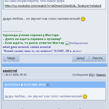
Вы сами почувствуете, что такое дудук.
http://ru.youtube.com/watch?v=qDmeeGXip6U&...feature=related
дудук люблю....он звучит как голос человеческий
--------------------
Однажды ученик спросил у Мастера:
– Долго ли ждать перемен к лучшему?
– Если ждать, то долго, ответил Мастер.
what goes around, comes around.
"Всякий слышит лишь то, что понимает" ПЛАВТ, (III в. до н.э.)
squirrrel
30.07.2008, 09:43
Сообщение
#12
|
Наверх
QUOTE(Лео @ 30.07.2008, 09:01)
дудук люблю....он звучит как голос человеческий