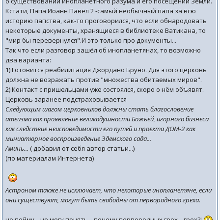
о существовании инопланетного разума и его посещении Земли.
Кстати, Папа Иоанн Павел 2 -самый необычный папа за всю
историю папства, как-то проговорился, что если обнародовать
некоторые документы, хранящиеся в библиотеке Ватикана, то
"мир бы перевернулся".И это только про документы...
Так что если разговор зашёл об инопланетянах, то возможно
два варианта:
1) Готовится реабилитация Джордано Бруно. Для этого церковь
должна не возражать против "множества обитаемых миров".
2) Контакт с пришельцами уже состоялся, скоро о нём объявят.
Церковь заранее подстраховывается
Следующим шагом церковников должны стать благословение
атеизма как проявление великодушности Божьей, игорного бизнеса
как следствие неисповедимости его путей и проекта ДОМ-2 как
миниатюрное воспроизведение Эдемского сада...
Аминь...
( добавил от себя автор статьи...)
(по материалам Интернета)
Астроном также не исключает, что некоторые инопланетяне, если
они существуют, могут быть свободны от первородного греха.
не пойму... не могу понять... почему первородных грех... грех?!