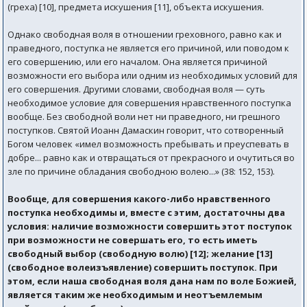
(греха) [10], предмета искушения [11], объекта искушения.
Однако свободная воля в отношении греховного, равно как и
праведного, поступка не является его причиной, или поводом к
его совершению, или его началом. Она является причиной
возможности его выбора или одним из необходимых условий для
его совершения. Другими словами, свободная воля — суть
необходимое условие для совершения нравственного поступка
вообще. Без свободной воли нет ни праведного, ни грешного
поступков. Святой Иоанн Дамаскин говорит, что сотворенный
Богом человек «имел возможность пребывать и преуспевать в
добре... равно как и отвращаться от прекрасного и очутиться во
зле по причине обладания свободною волею...» (38: 152, 153).
Вообще, для совершения какого-либо нравственного
поступка необходимы и, вместе с этим, достаточны два
условия: наличие возможности совершить этот поступок
при возможности не совершать его, то есть иметь
свободный выбор (свободную волю) [12]; желание [13]
(свободное волеизъявление) совершить поступок. При
этом, если наша свободная воля дана нам по воле Божией,
является таким же необходимым и неотъемлемым