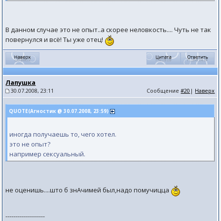
В данном случае это не опыт..а скорее неловкость.... Чуть не так
повернулся и всё! Ты уже отец!
Лапушка
30.07.2008, 23:11
Сообщение
#20
|
Наверх
QUOTE(Агностик @ 30.07.2008, 23:59)
иногда получаешь то, чего хотел.
это не опыт?
например сексуальный.
не оценишь....што б знАчимей был,надо помучицца
--------------------