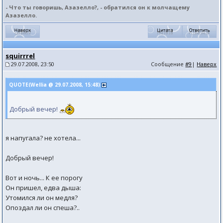
- Что ты говоришь, Азазелло?, - обратился он к молчащему
Азазелло.
squirrrel
29.07.2008, 23:50
Сообщение
#9
|
Наверх
QUOTE(Wellia @ 29.07.2008, 15:48)
Добрый вечер!
я напугала? не хотела...
Добрый вечер!
Вот и ночь... К ее порогу
Он пришел, едва дыша:
Утомился ли он медля?
Опоздал ли он спеша?..