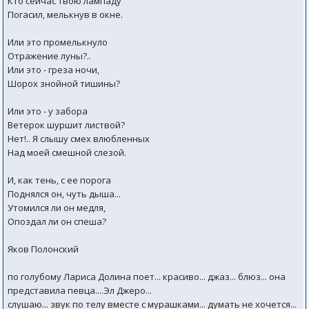
Кто сейчас твою лампаду
Погасил, мелькнув в окне.
Или это промелькнуло
Отражение луны?..
Или это - греза ночи,
Шорох знойной тишины?
Или это - у забора
Ветерок шуршит листвой?
Нет!.. Я слышу смех влюбленных
Над моей смешной слезой.
И, как тень, с ее порога
Поднялся он, чуть дыша...
Утомился ли он медля,
Опоздал ли он спеша?
Яков Полонский
по голубому Лариса Долина поет... красиво... джаз... блюз... она
представила певца....Эл Джеро...
слушаю... звук по телу вместе с мурашками... думать не хочется...