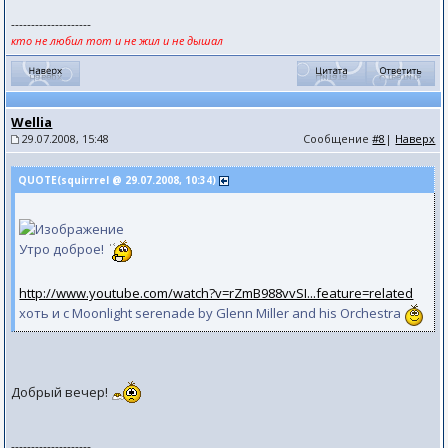
--------------------
кто не любил тот и не жил и не дышал
Wellia
29.07.2008, 15:48
Сообщение
#8
|
Наверх
QUOTE(squirrrel @ 29.07.2008, 10:34)
Утро доброе!
http://www.youtube.com/watch?v=rZmB988vvSI...feature=related
хоть и с Moonlight serenade by Glenn Miller and his Orchestra
Добрый вечер!
--------------------