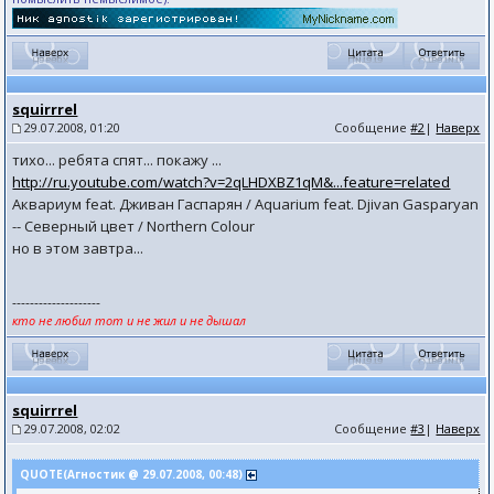
squirrrel
29.07.2008, 01:20
Сообщение
#2
|
Наверх
тихо... ребята спят... покажу ...
http://ru.youtube.com/watch?v=2qLHDXBZ1qM&...feature=related
Аквариум feat. Дживан Гаспарян / Aquarium feat. Djivan Gasparyan
-- Северный цвет / Northern Colour
но в этом завтра...
--------------------
кто не любил тот и не жил и не дышал
squirrrel
29.07.2008, 02:02
Сообщение
#3
|
Наверх
QUOTE(Агностик @ 29.07.2008, 00:48)