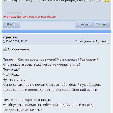
--------------------
кто не любил тот и не жил и не дышал
squirrrel
30.07.2008, 12:10
Сообщение
#13
|
Наверх
Привет... Как ты здесь, без меня? Чем живешь? Где бывал?
А помнишь, я ведь тоже когда-то умела летать?
Помнишь?
Молчишь...
Ну что же ты..
А мне до сих пор по ночам сниться небо, белый пух облаков,
яркое солнце и непоседа-ветер. Легкость. Звонкий смех и ...
Ничто не повторятся дважды.
Улыбнулась, поймав на себе твой недоуменный взгляд.
Говоришь, изменилась?