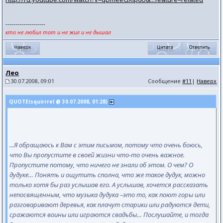
--------------------
кто не любил тот и не жил и не дышал
Лео
30.07.2008, 09:01
Сообщение
#11
|
Наверх
QUOTE(squirrrel @ 30.07.2008, 01:28)
...Я обращаюсь к Вам с этим письмом, потому что очень боюсь,
что Вы пропустите в своей жизни что-то очень важное.
Пропустите потому, что ничего не знали об этом. О чем? О
дудуке… Понять и ощутить сполна, что же такое дудук, можно
только хотя бы раз услышав его. А услышав, хочется рассказать
непосвященным, что музыка дудука –это то, как поют горы или
разговаривают деревья, как плачут старики или радуются дети,
сражаются воины или играются свадьбы… Послушайте, и тогда