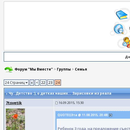
До
Форум "Мы Вместе"
>
Группы
>
Семья
24 Страниц
«
<
22
23
24
Чу..Детство :)
, о детках наших... Зарисовки из реала
7tsvetik
16.09.2015, 15:30
QUOTE()Эта @ 11.08.2015, 20:48)
Ребенок 3 года, на предложение съест