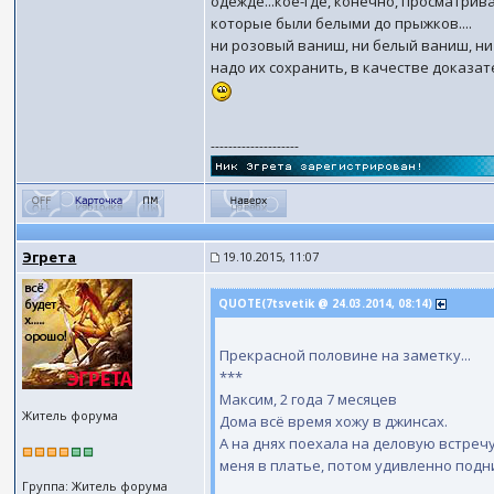
одежде...кое-где, конечно, просматри
которые были белыми до прыжков....
ни розовый ваниш, ни белый ваниш, ни 
надо их сохранить, в качестве доказате
--------------------
Эгрета
19.10.2015, 11:07
QUOTE(7tsvetik @ 24.03.2014, 08:14)
Прекрасной половине на заметку...
***
Максим, 2 года 7 месяцев
Житель форума
Дома всё время хожу в джинсах.
А на днях поехала на деловую встречу
меня в платье, потом удивленно подни
Группа: Житель форума