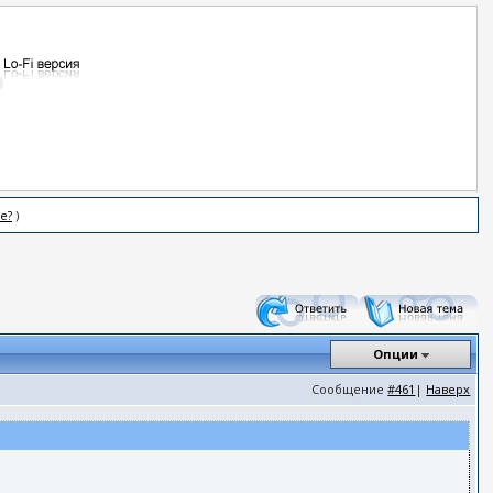
е?
)
Опции
Сообщение
#461
|
Наверх