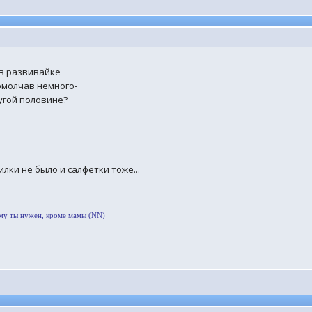
 в развивайке
помолчав немного-
ругой половине?
илки не было и салфетки тоже...
ому ты нужен, кроме мамы (NN)