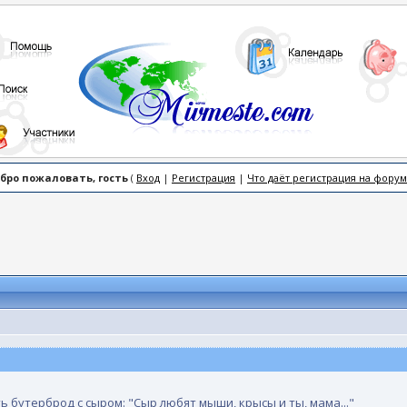
бро пожаловать, гость
(
Вход
|
Регистрация
|
Что даёт регистрация на форум
ь бутерброд с сыром: "Сыр любят мыши, крысы и ты, мама..."