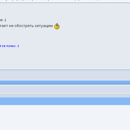
е -)
итает не обострять ситуацию
ся плюс -)