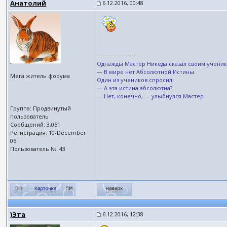
Анатолий
6.12.2016, 00:48
--------------------
Однажды Мастер Никеда сказал своим ученик
— В мире нет Абсолютной Истины.
Мега житель форума
Один из учеников спросил:
— А эта истина абсолютна?
— Нет, конечно, — улыбнулся Мастер
Группа: Продвинутый
пользователь
Сообщений: 3,051
Регистрация: 10-December
06
Пользователь №: 43
)Эта
6.12.2016, 12:38