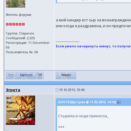
Житель форума
а мой киндер ест сыр за вознаграждени
или когда я раздражена, и он предпоч
Группа: Старичок
Сообщений: 2,326
--------------------
Регистрация: 11-December
Если умело зачеркнуть минус, то получит
06
Пользователь №: 54
Эгрета
19.10.2015, 10:44
QUOTE(Шустрая @ 11.05.2015, 14:16)
Стырила и сюда принесла_
***