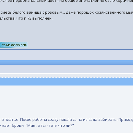
вался её первоначальный цвет.. но общее впечатление было коричнев
смесь белого ваниша с розовым... даже порошок хозяйственного мыла.
льства, что п.73 выполнен...
 в платье. После работы сразу пошла сына из сада забирать. Приход
мает брови: "Мам, а ты - тетя что ли?"