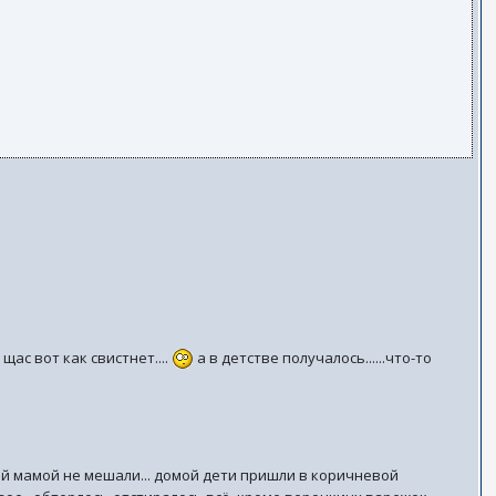
щас вот как свистнет....
а в детстве получалось......что-то
ниной мамой не мешали... домой дети пришли в коричневой