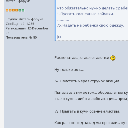
Житель форума
Что обязательно нужно делать с ребе
1. Пускать солнечные зайчики.
Группа: Житель форума
..............
Сообщений: 1,265
75. Надеть на ребенка свою одежду.
Регистрация: 12-December
06
(с)
Пользователь №: 80
Распечатала, ставлю галочки
Ну только вот....
62. Свистеть через стручок акации.
Пыталась этим летом... оборвала пол кус
стало хуже... либо я, либо акация... пр
73. Прыгать в кучи осенней листвы.
Как раз вот год назад мы прыгали... ну