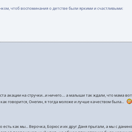
нком, чтоб воспоминания о детстве были яркими и счастливыми:
та акации на стручки...и ничего.... а малыши так ждали, что мама вот 
ям, как говорится, Онегин, я тогда моложе и лучше качеством была...
 то есть как мы... Верочка, Борюс и их друг Даня прыгали, а мы с да