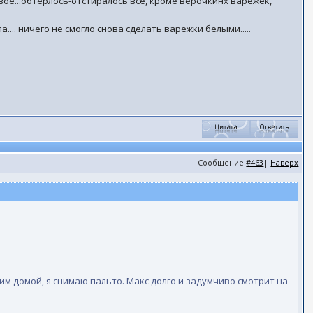
ое...обтерлось-отстиралось всё, кроме верочкинх варежек,
... ничего не смогло снова сделать варежки белыми.....
Сообщение
#463
|
Наверх
им домой, я снимаю пальто. Макс долго и задумчиво смотрит на