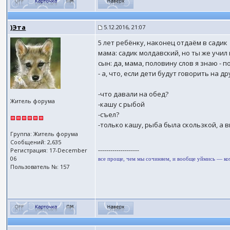
)Эта
5.12.2016, 21:07
5 лет ребёнку, наконец отдаём в садик
мама: садик молдавский, но ты же учил
сын: да, мама, половину слов я знаю - 
- а, что, если дети будут говорить на д
-что давали на обед?
Житель форума
-кашу с рыбой
-съел?
-только кашу, рыба была скользкой, а в
Группа: Житель форума
Сообщений: 2,635
--------------------
Регистрация: 17-December
06
все проще, чем мы сочиняем, и вообще уймись — к
Пользователь №: 157