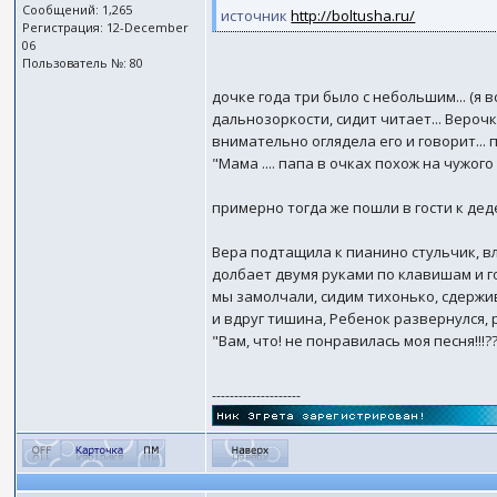
Сообщений: 1,265
источник
http://boltusha.ru/
Регистрация: 12-December
06
Пользователь №: 80
дочке года три было с небольшим... (я 
дальнозоркости, сидит читает... Верочк
внимательно оглядела его и говорит... 
"Мама .... папа в очках похож на чужого 
примерно тогда же пошли в гости к деде
Вера подтащила к пианино стульчик, вл
долбает двумя руками по клавишам и г
мы замолчали, сидим тихонько, сдержива
и вдруг тишина, Ребенок развернулся,
"Вам, что! не понравилась моя песня!!!?
--------------------