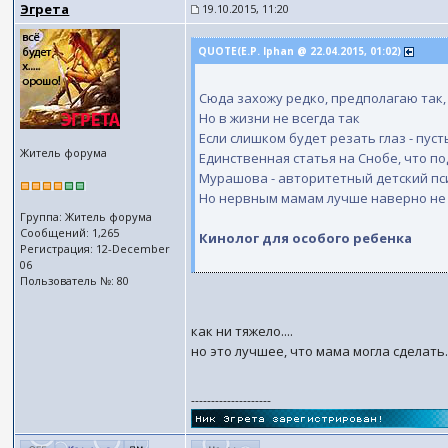
Эгрета
19.10.2015, 11:20
QUOTE(E.P. Iphan @ 22.04.2015, 01:02)
Сюда захожу редко, предполагаю так,
Но в жизни не всегда так
Если слишком будет резать глаз - пус
Житель форума
Единственная статья на Снобе, что 
Мурашова - авторитетный детский пси
Но нервным мамам лучше наверно не
Группа: Житель форума
Сообщений: 1,265
Кинолог для особого ребенка
Регистрация: 12-December
06
Пользователь №: 80
как ни тяжело....
но это лучшее, что мама могла сделать..
--------------------