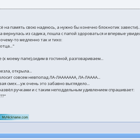
всё на память свою надеюсь, а нужно бы конечно блокнотик завести)..
а вернулась из садика, пошла с папой здороваться и впервые увидела 
почему-то медленно так и тихо:
отца..."
 (к моему папе),сидим в гостиной, разговариваем...
езла, открыла...
олосит совсем невпопад ЛА-ЛААААААА, ЛА-ЛАААА...
я смех....уж очень это забавно выглядело...
 развёл ручками и с таким неподдельным удивлением спрашивает:
???"