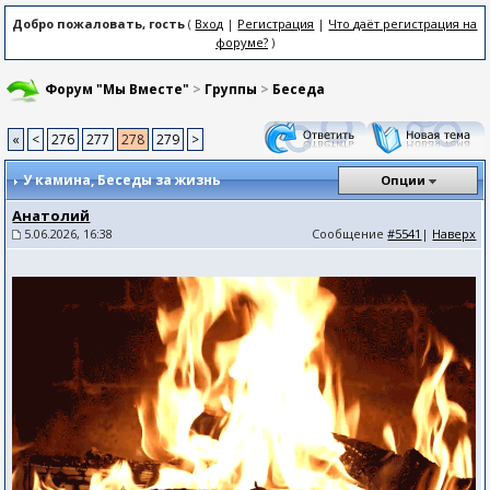
Добро пожаловать, гость
(
Вход
|
Регистрация
|
Что даёт регистрация на
форуме?
)
Форум "Мы Вместе"
>
Группы
>
Беседа
«
<
276
277
278
279
>
У камина
, Беседы за жизнь
Опции
Анатолий
5.06.2026, 16:38
Сообщение
#5541
|
Наверх