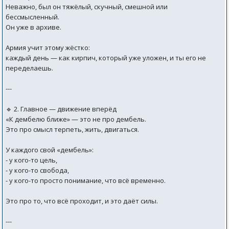
Неважно, был он тяжёлый, скучный, смешной или
бессмысленный.
Он уже в архиве.
Армия учит этому жёстко:
каждый день — как кирпич, который уже уложен, и ты его не
переделаешь.
---
🔹 2. Главное — движение вперёд
«К дембелю ближе» — это не про дембель.
Это про смысл терпеть, жить, двигаться.
У каждого свой «дембель»:
- у кого-то цель,
- у кого-то свобода,
- у кого-то просто понимание, что всё временно.
Это про то, что всё проходит, и это даёт силы.
---