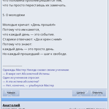
что половина проблем решается тем,
что ты просто перестаёшь их замечать.
5. О молодёжи
Молодые кричат: «День прошёл!»
Потому что им кажется,
что каждый день — это событие.
Старики отвечают: «Да и хрен с ним!»
Потому что знают:
каждый день — это просто день.
Но каждый прошедший — шаг к свободе.
--------------------
Однажды Мастер Никеда сказал своим ученикам:
— В мире нет Абсолютной Истины.
Один из учеников спросил:
— А эта истина абсолютна?
— Нет, конечно, — улыбнулся Мастер
Анатолий