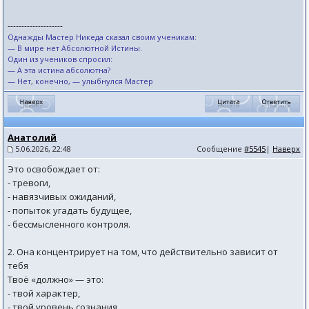
--------------------
Однажды Мастер Никеда сказал своим ученикам:
— В мире нет Абсолютной Истины.
Один из учеников спросил:
— А эта истина абсолютна?
— Нет, конечно, — улыбнулся Мастер
Анатолий
5.06.2026, 22:48
Сообщение
#5545
|
Наверх
Это освобождает от:
- тревоги,
- навязчивых ожиданий,
- попыток угадать будущее,
- бессмысленного контроля.
2. Она концентрирует на том, что действительно зависит от
тебя
Твоё «должно» — это:
- твой характер,
- твой уровень сознания,