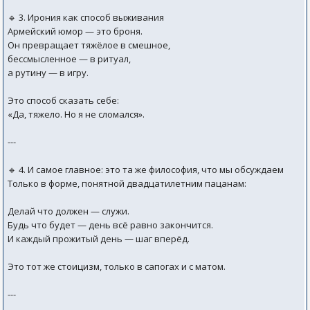
🔹 3. Ирония как способ выживания
Армейский юмор — это броня.
Он превращает тяжёлое в смешное,
бессмысленное — в ритуал,
а рутину — в игру.
Это способ сказать себе:
«Да, тяжело. Но я не сломался».
---
🔹 4. И самое главное: это та же философия, что мы обсуждаем
Только в форме, понятной двадцатилетним пацанам:
Делай что должен — служи.
Будь что будет — день всё равно закончится.
И каждый прожитый день — шаг вперёд.
Это тот же стоицизм, только в сапогах и с матом.
---