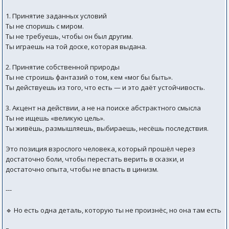
1. Принятие заданных условий
Ты не споришь с миром.
Ты не требуешь, чтобы он был другим.
Ты играешь на той доске, которая выдана.
2. Принятие собственной природы
Ты не строишь фантазий о том, кем «мог бы быть».
Ты действуешь из того, что есть — и это даёт устойчивость.
3. Акцент на действии, а не на поиске абстрактного смысла
Ты не ищешь «великую цель».
Ты живёшь, размышляешь, выбираешь, несёшь последствия.
Это позиция взрослого человека, который прошёл через
достаточно боли, чтобы перестать верить в сказки, и
достаточно опыта, чтобы не впасть в цинизм.
---
🔹 Но есть одна деталь, которую ты не произнёс, но она там есть