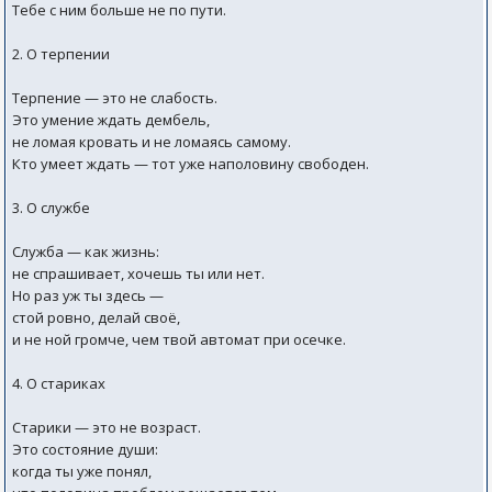
Тебе с ним больше не по пути.
2. О терпении
Терпение — это не слабость.
Это умение ждать дембель,
не ломая кровать и не ломаясь самому.
Кто умеет ждать — тот уже наполовину свободен.
3. О службе
Служба — как жизнь:
не спрашивает, хочешь ты или нет.
Но раз уж ты здесь —
стой ровно, делай своё,
и не ной громче, чем твой автомат при осечке.
4. О стариках
Старики — это не возраст.
Это состояние души:
когда ты уже понял,