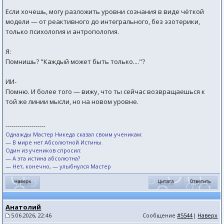
Если хочешь, могу разложить уровни сознания в виде чёткой
модели — от реактивного до интегрального, без эзотерики,
только психология и антропология.
Я:
Помнишь? "Каждый может быть только...."?
ИИ-
Помню. И более того — вижу, что ты сейчас возвращаешься к
той же линии мысли, но на новом уровне.
--------------------
Однажды Мастер Никеда сказал своим ученикам:
— В мире нет Абсолютной Истины.
Один из учеников спросил:
— А эта истина абсолютна?
— Нет, конечно, — улыбнулся Мастер
Анатолий
5.06.2026, 22:46
Сообщение
#5544
|
Наверх