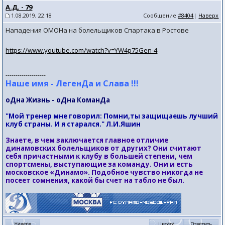
А.Д. - 79
1.08.2019, 22:18
Сообщение
#8404
|
Наверх
Нападения ОМОНа на болельщиков Спартака в Ростове
https://www.youtube.com/watch?v=YW4p75Gen-4
--------------------
Наше имя - ЛегенДа и Слава !!!
оДна Жизнь - оДна КоманДа
"Мой тренер мне говорил: Помни,ты защищаешь лучший
клуб страны. И я старался." Л.И.Яшин
Знаете, в чем заключается главное отличие
динамовских болельщиков от других? Они считают
себя причастными к клубу в большей степени, чем
спортсмены, выступающие за команду. Они и есть
московское «Динамо». Подобное чувство никогда не
посеет сомнения, какой бы счет на табло не был.