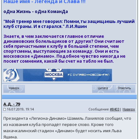
Наше имя - ЛегенДа и Слава !!!
оДна Жизнь - оДна КоманДа
"Мой тренер мне говорил: Помни,ты защищаешь лучший
клуб страны. И я старался." Л.И.Яшин
Знаете, в чем заключается главное отличие
динамовских болельщиков от других? Они считают
себя причастными к клубу в большей степени, чем
спортсмены, выступающие за команду. Они и есть
московское «Динамо». Подобное чувство никогда не
посеет сомнения, какой бы счет на табло не был.
А.Д. - 79
16.07.2019, 19:14
Сообщение
#8403
|
Наверх
Президента «Легиона-Динамо» Шамиль Лахиялов сообщил, что
из названия клуба пропадёт первое слово. Кроме того
махачкалинский стадион «Динамо» будет носить имя Льва
Яшина.