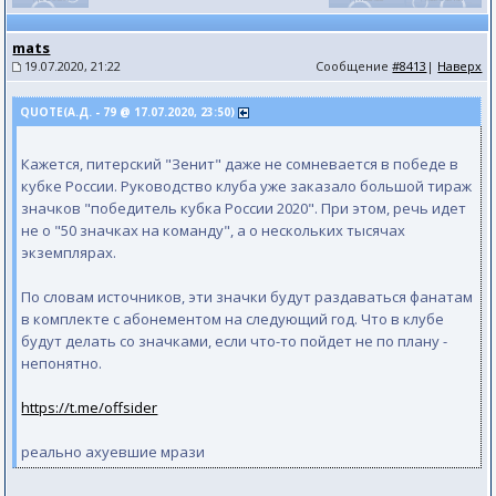
mats
19.07.2020, 21:22
Сообщение
#8413
|
Наверх
QUOTE(А.Д. - 79 @ 17.07.2020, 23:50)
Кажется, питерский "Зенит" даже не сомневается в победе в
кубке России. Руководство клуба уже заказало большой тираж
значков "победитель кубка России 2020". При этом, речь идет
не о "50 значках на команду", а о нескольких тысячах
экземплярах.
По словам источников, эти значки будут раздаваться фанатам
в комплекте с абонементом на следующий год. Что в клубе
будут делать со значками, если что-то пойдет не по плану -
непонятно.
https://t.me/offsider
реально ахуевшие мрази