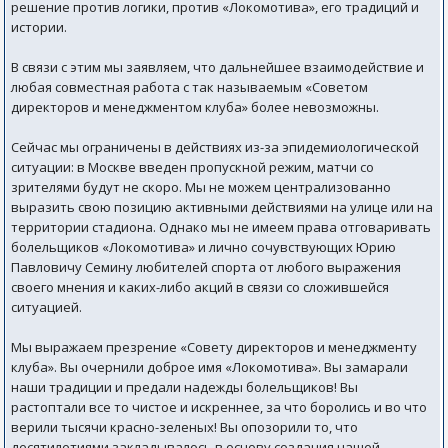
решение против логики, против «Локомотива», его традиций и
истории.
В связи с этим мы заявляем, что дальнейшее взаимодействие и
любая совместная работа с так называемым «Советом
директоров и менеджментом клуба» более невозможны.
Сейчас мы ограничены в действиях из-за эпидемиологической
ситуации: в Москве введен пропускной режим, матчи со
зрителями будут не скоро. Мы не можем централизованно
выразить свою позицию активными действиями на улице или на
территории стадиона. Однако мы не имеем права отговаривать
болельщиков «Локомотива» и лично сочувствующих Юрию
Павловичу Семину любителей спорта от любого выражения
своего мнения и каких-либо акций в связи со сложившейся
ситуацией.
Мы выражаем презрение «Совету директоров и менеджменту
клуба». Вы очернили доброе имя «Локомотива». Вы замарали
наши традиции и предали надежды болельщиков! Вы
растоптали все то чистое и искреннее, за что боролись и во что
верили тысячи красно-зеленых! Вы опозорили то, что
десятилетиями закладывалось в основу создания нашей