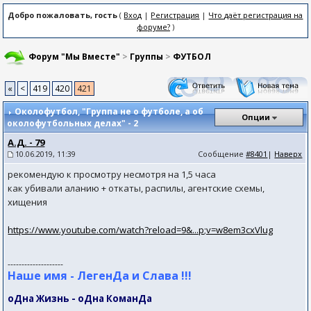
Добро пожаловать, гость
(
Вход
|
Регистрация
|
Что даёт регистрация на
форуме?
)
Форум "Мы Вместе"
>
Группы
>
ФУТБОЛ
«
<
419
420
421
Околофутбол
, "Группа не о футболе, а об
Опции
околофутбольных делах" - 2
А.Д. - 79
10.06.2019, 11:39
Сообщение
#8401
|
Наверх
рекомендую к просмотру несмотря на 1,5 часа
как убивали аланию + откаты, распилы, агентские схемы,
хищения
https://www.youtube.com/watch?reload=9&...p;v=w8em3cxVlug
--------------------
Наше имя - ЛегенДа и Слава !!!
оДна Жизнь - оДна КоманДа