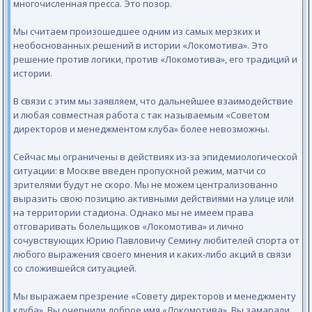
многочисленная пресса. Это позор.
Мы считаем произошедшее одним из самых мерзких и
необоснованных решений в истории «Локомотива». Это
решение против логики, против «Локомотива», его традиций и
истории.
В связи с этим мы заявляем, что дальнейшее взаимодействие
и любая совместная работа с так называемым «Советом
директоров и менеджментом клуба» более невозможны.
Сейчас мы ограничены в действиях из-за эпидемиологической
ситуации: в Москве введен пропускной режим, матчи со
зрителями будут не скоро. Мы не можем централизованно
выразить свою позицию активными действиями на улице или
на территории стадиона. Однако мы не имеем права
отговаривать болельщиков «Локомотива» и лично
сочувствующих Юрию Павловичу Семину любителей спорта от
любого выражения своего мнения и каких-либо акций в связи
со сложившейся ситуацией.
Мы выражаем презрение «Совету директоров и менеджменту
клуба». Вы очернили доброе имя «Локомотива». Вы замарали