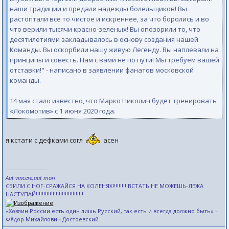
наши традиции и предали надежды болельщиков! Вы
растоптали все то чистое и искреннее, за что боролись и во
что верили тысячи красно-зеленых! Вы опозорили то, что
десятилетиями закладывалось в основу создания нашей
Команды. Вы оскорбили нашу живую Легенду. Вы наплевали на
принципы и совесть. Нам с вами не по пути! Мы требуем вашей
отставки!" - написано в заявлении фанатов московской
команды.
14 мая стало известно, что Марко Николич будет тренировать
«Локомотив» с 1 июня 2020 года.
я кстати с дефками согл
асен
--------------------
Aut vincere,aut mori
СБИЛИ С НОГ-СРАЖАЙСЯ НА КОЛЕНЯХ!!!!!!!!!!ВСТАТЬ НЕ МОЖЕШЬ-ЛЕЖА
НАСТУПАЙ!!!!!!!!!!!!!!!!!!!!!!!!!!!!!!!
«Хозяин России есть один лишь Русский, так есть и всегда должно быть» -
Фёдор Михайлович Достоевский.