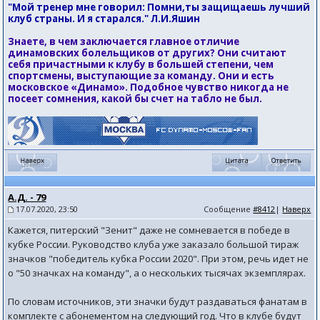
"Мой тренер мне говорил: Помни,ты защищаешь лучший
клуб страны. И я старался." Л.И.Яшин
Знаете, в чем заключается главное отличие
динамовских болельщиков от других? Они считают
себя причастными к клубу в большей степени, чем
спортсмены, выступающие за команду. Они и есть
московское «Динамо». Подобное чувство никогда не
посеет сомнения, какой бы счет на табло не был.
А.Д. - 79
17.07.2020, 23:50
Сообщение
#8412
|
Наверх
Кажется, питерский "Зенит" даже не сомневается в победе в
кубке России. Руководство клуба уже заказало большой тираж
значков "победитель кубка России 2020". При этом, речь идет не
о "50 значках на команду", а о нескольких тысячах экземплярах.
По словам источников, эти значки будут раздаваться фанатам в
комплекте с абонементом на следующий год. Что в клубе будут