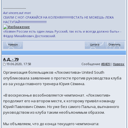
--------------------
Aut vincere,aut mori
СБИЛИ С НОГ-СРАЖАЙСЯ НА КОЛЕНЯХ!!!!!!!!!!ВСТАТЬ НЕ МОЖЕШЬ-ЛЕЖА
НАСТУПАЙ!!!!!!!!!!!!!!!!!!!!!!!!!!!!!!!
«Хозяин России есть один лишь Русский, так есть и всегда должно быть» -
Фёдор Михайлович Достоевский.
А.Д. - 79
19.06.2020, 17:58
Сообщение
#8409
|
Наверх
Организация болельщиков «Локомотива» United South
опубликовала заявление о протесте против руководства клуба
из-за ухода главного тренера Юрия Сёмина.
«В воскресенье возобновляется чемпионат. «Локомотив»
продолжит его на втором месте, к которому привёл команду
Юрий Павлович Сёмин. Но уже без самого Палыча, выгнанного
руководством из клуба таким необъяснимым образом.
Мы объявляем, что до конца текущего чемпионата: