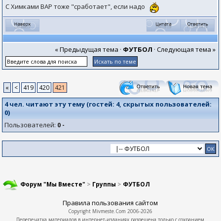
С Химками ВАР тоже "сработает", если надо
« Предыдущая тема
·
ФУТБОЛ
·
Следующая тема »
«
<
419
420
421
4 чел. читают эту тему (гостей:
4
, скрытых пользователей:
0
)
Пользователей:
0 -
Форум "Мы Вместе"
>
Группы
>
ФУТБОЛ
Правила пользования сайтом
Copyright
Mivmeste.Com
2006-2026
Перепечатка материалов в интернет-изданиях разрешена только с сохранием