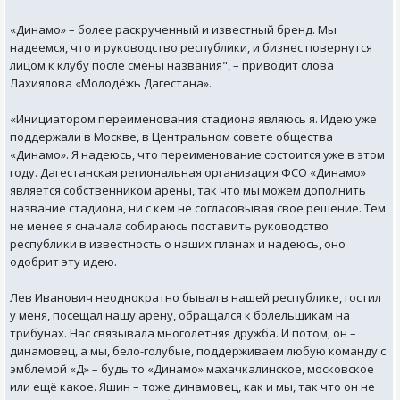
«Динамо» – более раскрученный и известный бренд. Мы
надеемся, что и руководство республики, и бизнес повернутся
лицом к клубу после смены названия", – приводит слова
Лахиялова «Молодёжь Дагестана».
«Инициатором переименования стадиона являюсь я. Идею уже
поддержали в Москве, в Центральном совете общества
«Динамо». Я надеюсь, что переименование состоится уже в этом
году. Дагестанская региональная организация ФСО «Динамо»
является собственником арены, так что мы можем дополнить
название стадиона, ни с кем не согласовывая свое решение. Тем
не менее я сначала собираюсь поставить руководство
республики в известность о наших планах и надеюсь, оно
одобрит эту идею.
Лев Иванович неоднократно бывал в нашей республике, гостил
у меня, посещал нашу арену, обращался к болельщикам на
трибунах. Нас связывала многолетняя дружба. И потом, он –
динамовец, а мы, бело-голубые, поддерживаем любую команду с
эмблемой «Д» – будь то «Динамо» махачкалинское, московское
или ещё какое. Яшин – тоже динамовец, как и мы, так что он не