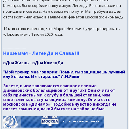
Команды. Вы оскорбили нашу живую Легенду. Вы наплевали на
принципы и совесть. Нам с вами не по пути! Мы требуем вашей
отставки!" - написано в заявлении фанатов московской команды.
14 мая стало известно, что Марко Николич будет тренировать
«Локомотив» с 1 июня 2020 года.
--------------------
Наше имя - ЛегенДа и Слава !!!
оДна Жизнь - оДна КоманДа
"Мой тренер мне говорил: Помни,ты защищаешь лучший
клуб страны. И я старался." Л.И.Яшин
Знаете, в чем заключается главное отличие
динамовских болельщиков от других? Они считают
себя причастными к клубу в большей степени, чем
спортсмены, выступающие за команду. Они и есть
московское «Динамо». Подобное чувство никогда не
посеет сомнения, какой бы счет на табло не был.