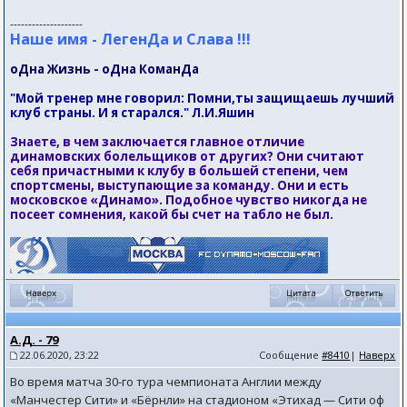
--------------------
Наше имя - ЛегенДа и Слава !!!
оДна Жизнь - оДна КоманДа
"Мой тренер мне говорил: Помни,ты защищаешь лучший
клуб страны. И я старался." Л.И.Яшин
Знаете, в чем заключается главное отличие
динамовских болельщиков от других? Они считают
себя причастными к клубу в большей степени, чем
спортсмены, выступающие за команду. Они и есть
московское «Динамо». Подобное чувство никогда не
посеет сомнения, какой бы счет на табло не был.
А.Д. - 79
22.06.2020, 23:22
Сообщение
#8410
|
Наверх
Во время матча 30-го тура чемпионата Англии между
«Манчестер Сити» и «Бёрнли» на стадионом «Этихад — Сити оф