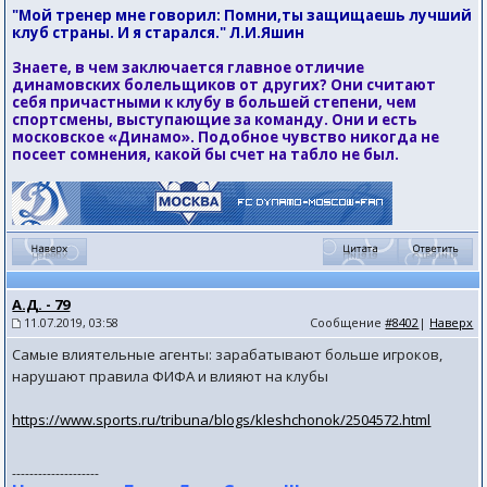
"Мой тренер мне говорил: Помни,ты защищаешь лучший
клуб страны. И я старался." Л.И.Яшин
Знаете, в чем заключается главное отличие
динамовских болельщиков от других? Они считают
себя причастными к клубу в большей степени, чем
спортсмены, выступающие за команду. Они и есть
московское «Динамо». Подобное чувство никогда не
посеет сомнения, какой бы счет на табло не был.
А.Д. - 79
11.07.2019, 03:58
Сообщение
#8402
|
Наверх
Самые влиятельные агенты: зарабатывают больше игроков,
нарушают правила ФИФА и влияют на клубы
https://www.sports.ru/tribuna/blogs/kleshchonok/2504572.html
--------------------