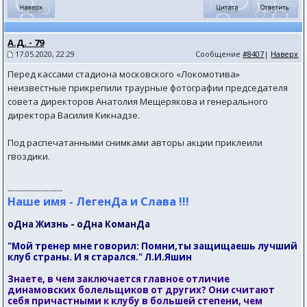
А.Д. - 79
17.05.2020, 22:29
Сообщение
#8407
|
Наверх
Перед кассами стадиона московского «Локомотива»
неизвестные прикрепили траурные фотографии председателя
совета директоров Анатолия Мещерякова и генерального
директора Василия Кикнадзе.
Под распечатанными снимками авторы акции приклеили
гвоздики.
--------------------
Наше имя - ЛегенДа и Слава !!!
оДна Жизнь - оДна КоманДа
"Мой тренер мне говорил: Помни,ты защищаешь лучший
клуб страны. И я старался." Л.И.Яшин
Знаете, в чем заключается главное отличие
динамовских болельщиков от других? Они считают
себя причастными к клубу в большей степени, чем