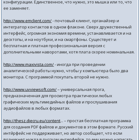
конфигурации. Единственное, что нужно, это мышка или то, что
ее заменяет.
http://www.emclient.com/
- почтовый клиент, органайзер и
интегратор контактов в одном флаконе. Сверх дружественный
интерфейс, огромная экономия времени, устанавливается и на
десктопы, и на ноутбуки, и на смартфоны. Существует и
бесплатная и платная профессиональная версия с
дополнительными наворотами, хотя плата скорее номинальная.
http://www.maxivista.com/
- иногда при проведении
аналитической работы нужно, чтобы у компьютера было два
монитора. С программой покупать второй не нужно.
http://www.uvviewsoft.com/
– универсальная прога,
предназначенная для просмотра практически любых
графических мультимедийных файлов и прослушивания
аудиофайлов в любых форматах.
http://thesz.diecru.eu/content
... – простая бесплатная программа
для создания PDF файлов и документов в этом формате. Русский
интйрфейс не поддерживает, но автор сообщает, что если
возникнет нужда в русском интерфейсе, то ему можно написать,