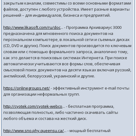
закрытым каналам, совместимы со всеми основными форматами
файлов, доступен с любого устройства. Имеет разные варианты
решений – для индивидуалов, бизнеса и предприятий.
http://www.likasoft.com/ru/doc
... - Программа Архивариус 3000
предназначена для мгновенного поиска документов на
персональном компьютере, в локальной сети и съемных дисках
(CD, DVD и других). Поиск документов производится по ключевым
словам или с помощью формального запроса, аналогично тому,
как это делается в поисковых системах Интернета. При поиске
автоматически учитываются все формы слов, обеспечивая
смысловой поиск документов на десяти языках включая русский,
английский, белорусский, украинский и другие.
https://onlinegroups.net/
- эффективный инструмент e-mail почты
для организации неформальных групп.
http://cyotek.com/cyotek-webco
... - бесплатная программа,
позволяющая полностью, либо частично скачивать сайты
любого объема и состава на жесткий диск.
http://www.sno.phy.queensu.ca/
... - мощный бесплатный