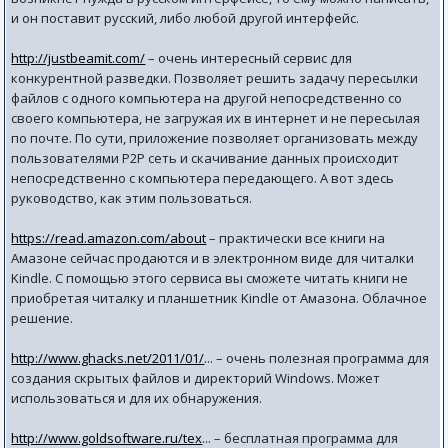
и он поставит русский, либо любой другой интерфейс.
http://justbeamit.com/
– очень интересный сервис для
конкурентной разведки. Позволяет решить задачу пересылки
файлов с одного компьютера на другой непосредственно со
своего компьютера, не загружая их в интернет и не пересылая
по почте. По сути, приложение позволяет организовать между
пользователями P2P сеть и скачивание данных происходит
непосредственно с компьютера передающего. А вот здесь
руководство, как этим пользоваться.
https://read.amazon.com/about
– практически все книги на
Амазоне сейчас продаются и в электронном виде для читалки
Kindle. C помощью этого сервиса вы сможете читать книги не
приобретая читалку и планшетник Kindle от Амазона. Облачное
решение.
http://www.ghacks.net/2011/01/
... – очень полезная программа для
создания скрытых файлов и директорий Windows. Может
использоваться и для их обнаружения.
http://www.goldsoftware.ru/tex
... – бесплатная программа для