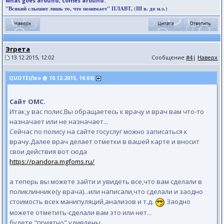
what goes around, comes around.
"Всякий слышит лишь то, что понимает" ПЛАВТ, (III в. до н.э.)
Эгрета
13.12.2015, 12:02
Сообщение
#4
|
Наверх
QUOTE(Лео @ 10.12.2015, 16:04)
Сайт ОМС.
Итак,у вас полис.Вы обращаетесь к врачу и врач вам что-то
назначает или не назначает...
Сейчас по полису на сайте госуслуг можно записаться к
врачу.Далее врач делает отметки в вашей карте и вносит
свои действия вот сюда
https://pandora.mgfoms.ru/
а теперь вы можете зайти и увидеть все,что вам сделали в
поликлиннике(у врача)...или написали,что сделали и заодно
стоимость всех манипуляций,анализов и т.д.
Заодно
можете отметить-сделали вам это или нет...
будете "приятно" удивлены.