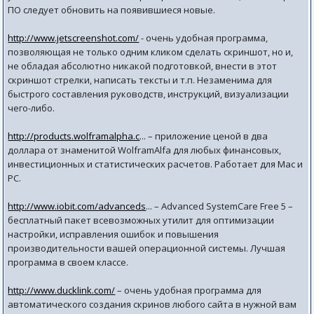
ПО следует обновить на появившиеся новые.
http://www.jetscreenshot.com/
- очень удобная программа,
позволяющая не только одним кликом сделать скриншот, но и,
не обладая абсолютно никакой подготовкой, внести в этот
скриншот стрелки, написать тексты и т.п. Незаменима для
быстрого составления руководств, инструкций, визуализации
чего-либо.
http://products.wolframalpha.c
... – приложение ценой в два
доллара от знаменитой WolframAlfa для любых финансовых,
инвестиционных и статистических расчетов. Работает для Mac и
PC.
http://www.iobit.com/advanceds
... – Advanced SystemCare Free 5 –
бесплатный пакет всевозможных утилит для оптимизации
настройки, исправления ошибок и повышения
производительности вашей операционной системы. Лучшая
программа в своем классе.
http://www.ducklink.com/
– очень удобная программа для
автоматического создания скринов любого сайта в нужной вам