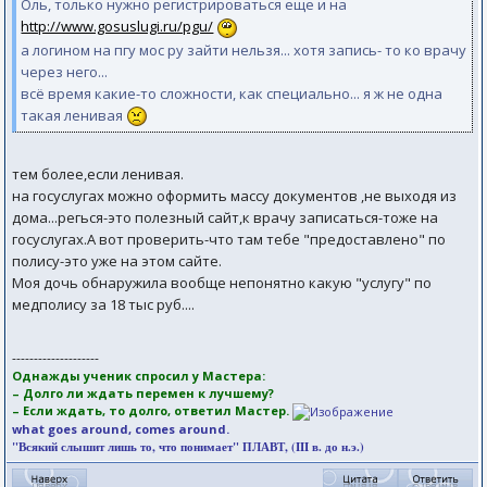
Оль, только нужно регистрироваться еще и на
http://www.gosuslugi.ru/pgu/
а логином на пгу мос ру зайти нельзя... хотя запись- то ко врачу
через него...
всё время какие-то сложности, как специально... я ж не одна
такая ленивая
тем более,если ленивая.
на госуслугах можно оформить массу документов ,не выходя из
дома...регься-это полезный сайт,к врачу записаться-тоже на
госуслугах.А вот проверить-что там тебе "предоставлено" по
полису-это уже на этом сайте.
Моя дочь обнаружила вообще непонятно какую "услугу" по
медполису за 18 тыс руб....
--------------------
Однажды ученик спросил у Мастера:
– Долго ли ждать перемен к лучшему?
– Если ждать, то долго, ответил Мастер.
what goes around, comes around.
"Всякий слышит лишь то, что понимает" ПЛАВТ, (III в. до н.э.)