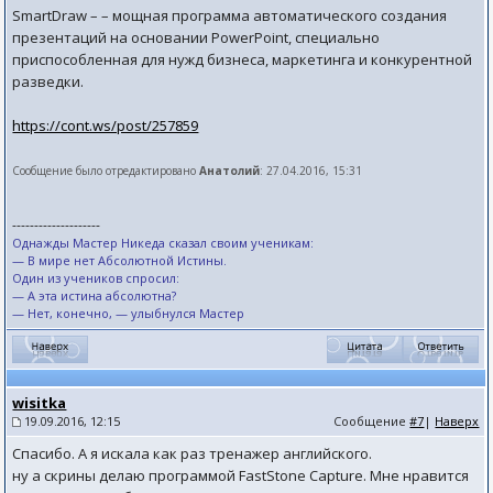
SmartDraw – – мощная программа автоматического создания
презентаций на основании PowerPoint, специально
приспособленная для нужд бизнеса, маркетинга и конкурентной
разведки.
https://cont.ws/post/257859
Сообщение было отредактировано
Анатолий
: 27.04.2016, 15:31
--------------------
Однажды Мастер Никеда сказал своим ученикам:
— В мире нет Абсолютной Истины.
Один из учеников спросил:
— А эта истина абсолютна?
— Нет, конечно, — улыбнулся Мастер
wisitka
19.09.2016, 12:15
Сообщение
#7
|
Наверх
Спасибо. А я искала как раз тренажер английского.
ну а скрины делаю программой FastStone Capture. Мне нравится