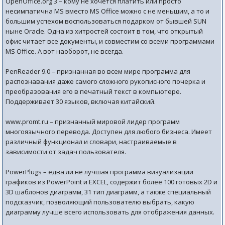
OpenOffice.org 3 – кому не хочется платить или просто
несимпатична MS вместо MS Office можно с не меньшим, а то и
большим успехом воспользоваться подарком от бывшей SUN
ныне Oracle. Одна из хитростей состоит в том, что открытый
офис читает все документы, и совместим со всеми программами
MS Office. А вот наоборот, не всегда.
PenReader 9.0 – признанная во всем мире программа для
распознавания даже самого сложного рукописного почерка и
преобразования его в печатный текст в компьютере.
Поддерживает 30 языков, включая китайский.
www.promt.ru – признанный мировой лидер программ
многоязычного перевода. Доступен для любого бизнеса. Имеет
различный функционал и словари, настраиваемые в
зависимости от задач пользователя.
PowerPlugs – едва ли не лучшая программа визуализации
графиков из PowerPoint и EXCEL, содержит более 100 готовых 2D и
3D шаблонов диаграмм, 31 тип диаграмм, а также специальный
подсказчик, позволяющий пользователю выбрать, какую
диаграмму лучше всего использовать для отображения данных.