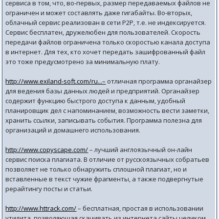
сервиса в том, что, во-первых, размер передаваемых файлов не
ограничен и может составлять даже гигабайты. Во-вторых,
облачный сервис реализован в сети Р2Р, т.е. не индексируется.
Сервис бесплатен, дружелюбен для пользователей. Скорость
передачи файлов ограничена только скоростью канала доступа
в интернет. Для тех, кто хочет передать зашифрованный файл
это тоже предусмотрено за минимальную плату.
http://www.exiland-soft.com/ru...–
отличная программа органайзер
для ведения базы данных людей и предприятий. Органайзер
содержит функцию быстрого доступа к данным, удобный
планировщик дел с напоминанием, возможность вести заметки,
хранить ссылки, записывать события. Программа полезна для
организаций и домашнего использования.
http://www.copyscape.com/
– лучший англоязычный он-лайн
сервис поиска плагиата. В отличие от русскоязычных собратьев
позволяет не только обнаружить сплошной плагиат, но и
вставленные в текст чужие фрагменты, а также подвергнутые
рерайтингу посты и статьи.
http://www.httrack.com/
– бесплатная, простая в использовании
утилита, позволяющая скачивать из интернета сайты целиком,