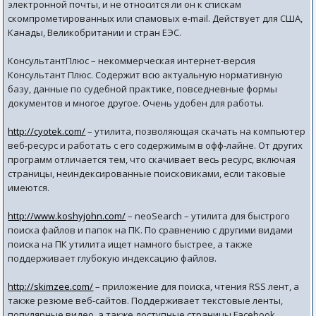
электронной почты, и не относится ли он к спискам
скомпрометированных или спамовых e-mail. Действует для США,
Канады, Великобритании и стран ЕЭС.
КонсультантПлюс – некоммерческая интернет-версия
Консультант Плюс. Содержит всю актуальную нормативную
базу, данные по судебной практике, повседневные формы
документов и многое другое. Очень удобен для работы.
http://cyotek.com/
– утилита, позволяющая скачать на компьютер
веб-ресурс и работать с его содержимым в офф-лайне. От других
программ отличается тем, что скачивает весь ресурс, включая
страницы, неиндексированные поисковиками, если таковые
имеются.
http://www.koshyjohn.com/
– neoSearch – утилита для быстрого
поиска файлов и папок на ПК. По сравнению с другими видами
поиска на ПК утилита ищет намного быстрее, а также
поддерживает глубокую индексацию файлов.
http://skimzee.com/
– приложение для поиска, чтения RSS лент, а
также резюме веб-сайтов. Поддерживает текстовые ленты,
популярные видео, а также доступные страницы Facebook.