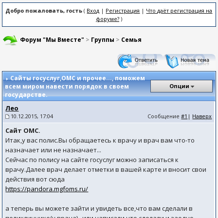
Добро пожаловать, гость
(
Вход
|
Регистрация
|
Что даёт регистрация на
форуме?
)
Форум "Мы Вместе"
>
Группы
>
Семья
Сайты госуслуг,ОМС и прочее...
, поможем
всем миром навести порядок в своем
Опции
государстве.
Лео
10.12.2015, 17:04
Сообщение
#1
|
Наверх
Сайт ОМС.
Итак,у вас полис.Вы обращаетесь к врачу и врач вам что-то
назначает или не назначает...
Сейчас по полису на сайте госуслуг можно записаться к
врачу.Далее врач делает отметки в вашей карте и вносит свои
действия вот сюда
https://pandora.mgfoms.ru/
а теперь вы можете зайти и увидеть все,что вам сделали в