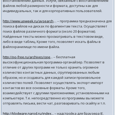
восстановлению данных. Услуги, связанные с восстановлением
файлов любой размерности и формата, доступны как для
индивидуальных, так и для корпоративных пользователей.
http://www.upweek.ru/avsearch
.... – программа предназначена для
поиска файлов на дисках по фрагментам текста. Осуществляет
поиск файлов различного формата (около 20 форматов).
Найденные тексты можно просматривать в текстовом виде,
либо в виде таблиц. Кроме того, позволяет искать файлы в
файлохранилище по имени файла.
http://po-free.ru/archives/ope
... – бесплатная
высокофункциональная программа-органайзер. Позволяет в
отличие от других программ не только хранить огромное
количество контактных данных, сгруппированных любым
образом, но и создавать для каждой записи произвольное
количество полей. Позволяет осуществлять экспорт-импорт
контактов во все основные форматы. Кроме того,
взаимодействует с другими приложениями, установленными на
компьютере. Т.е. непосредственно из программы вы можете
отправлять письма, вести чат, разговаривать по скайпу и т.п.
http://klodware.narod.ru/index
... – надстройка для браузера IE.