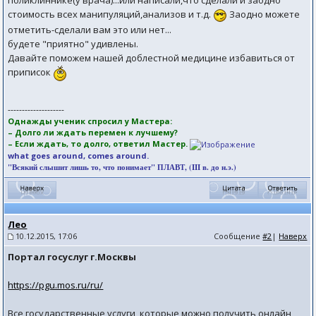
поликлиннике(у врача)...или написали,что сделали и заодно
стоимость всех манипуляций,анализов и т.д.
Заодно можете
отметить-сделали вам это или нет...
будете "приятно" удивлены.
Давайте поможем нашей доблестной медицине избавиться от
приписок
--------------------
Однажды ученик спросил у Мастера:
– Долго ли ждать перемен к лучшему?
– Если ждать, то долго, ответил Мастер.
what goes around, comes around.
"Всякий слышит лишь то, что понимает" ПЛАВТ, (III в. до н.э.)
Лео
10.12.2015, 17:06
Сообщение
#2
|
Наверх
Портал госуслуг г.Москвы
https://pgu.mos.ru/ru/
Все государственные услуги, которые можно получить онлайн