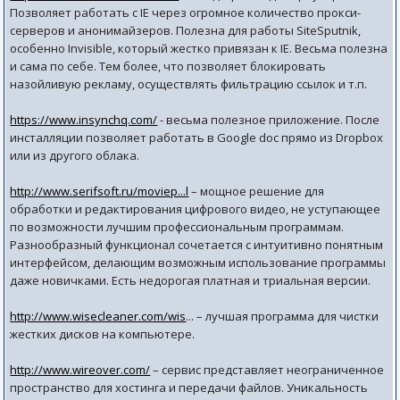
Позволяет работать c IE через огромное количество прокси-
серверов и анонимайзеров. Полезна для работы SiteSputnik,
особенно Invisible, который жестко привязан к IE. Весьма полезна
и сама по себе. Тем более, что позволяет блокировать
назойливую рекламу, осуществлять фильтрацию ссылок и т.п.
https://www.insynchq.com/
- весьма полезное приложение. После
инсталляции позволяет работать в Google doc прямо из Dropbox
или из другого облака.
http://www.serifsoft.ru/moviep...l
– мощное решение для
обработки и редактирования цифрового видео, не уступающее
по возможности лучшим профессиональным программам.
Разнообразный функционал сочетается с интуитивно понятным
интерфейсом, делающим возможным использование программы
даже новичками. Есть недорогая платная и триальная версии.
http://www.wisecleaner.com/wis
... – лучшая программа для чистки
жестких дисков на компьютере.
http://www.wireover.com/
– сервис представляет неограниченное
пространство для хостинга и передачи файлов. Уникальность