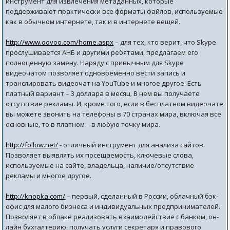
инструмент для извлечения метаданных, которые
поддерживают практически все форматы файлов, используемые
как в обычном интернете, так и в интернете вещей.
http://www.oovoo.com/home.aspx
– для тех, кто верит, что Skype
прослушивается АНБ и другими ребятами, предлагаем его
полноценную замену. Наряду с привычным для Skype
видеочатом позволяет одновременно вести запись и
транслировать видеочат на YouTube и многое другое. Есть
платный вариант – 3 доллара в месяц. В нем вы получаете
отсутствие рекламы. И, кроме того, если в бесплатном видеочате
вы можете звонить на телефоны в 70 странах мира, включая все
основные, то в платном – в любую точку мира.
http://follow.net/
- отличный инструмент для анализа сайтов.
Позволяет выявлять их посещаемость, ключевые слова,
используемые на сайте, владельца, наличие/отсутствие
рекламы и многое другое.
http://knopka.com/
– первый, сделанный в России, облачный бэк-
офис для малого бизнеса и индивидуальных предпринимателей.
Позволяет в облаке реализовать взаимодействие с банком, он-
лайн бухгалтерию, получать услуги секретаря и правового