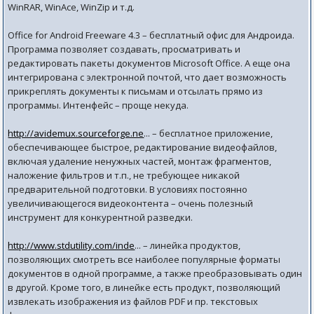
WinRAR, WinAce, WinZip и т.д.
Office for Android Freeware 4.3 – бесплатный офис для Андроида.
Программа позволяет создавать, просматривать и
редактировать пакеты документов Microsoft Office. А еще она
интегрирована с электронной почтой, что дает возможность
прикреплять документы к письмам и отсылать прямо из
программы. Интенфейс – проще некуда.
http://avidemux.sourceforge.ne
... – бесплатное приложение,
обеспечивающее быстрое, редактирование видеофайлов,
включая удаление ненужных частей, монтаж фрагментов,
наложение фильтров и т.п., не требующее никакой
предварительной подготовки. В условиях постоянно
увеличивающегося видеоконтента – очень полезный
инструмент для конкурентной разведки.
http://www.stdutility.com/inde
... – линейка продуктов,
позволяющих смотреть все наиболее популярные форматы
документов в одной программе, а также преобразовывать один
в другой. Кроме того, в линейке есть продукт, позволяющий
извлекать изображения из файлов PDF и пр. текстовых