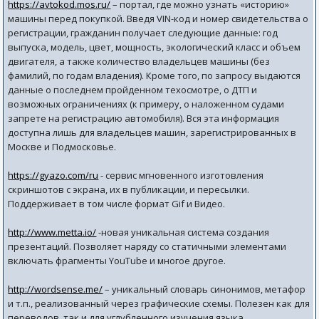
https://avtokod.mos.ru/
– портал, где можно узнать «историю»
машины перед покупкой. Введя VIN-код и номер свидетельства о
регистрации, гражданин получает следующие данные: год
выпуска, модель, цвет, мощность, экологический класс и объем
двигателя, а также количество владельцев машины (без
фамилий, по годам владения). Кроме того, по запросу выдаются
данные о последнем пройденном техосмотре, о ДТП и
возможных ограничениях (к примеру, о наложенном судами
запрете на регистрацию автомобиля). Вся эта информация
доступна лишь для владельцев машин, зарегистрированных в
Москве и Подмосковье.
https://gyazo.com/ru
- сервис мгновенного изготовления
скриншотов с экрана, их в публикации, и пересылки.
Поддерживает в том числе формат Gif и Видео.
http://www.metta.io/
-новая уникальная система создания
презентаций. Позволяет наряду со статичными элементами
включать фрагменты YouTube и многое другое.
http://wordsense.me/
– уникальный словарь синонимов, метафор
и т.п., реализованный через графические схемы. Полезен как для
переводов, так и для углубленного изучения языка.