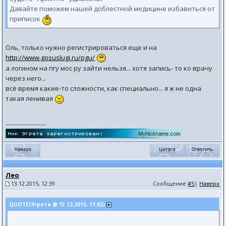
Давайте поможем нашей доблестной медицине избавиться от
приписок
Оль, только нужно регистрироваться еще и на
http://www.gosuslugi.ru/pgu/
а логином на пгу мос ру зайти нельзя... хотя запись- то ко врачу
через него...
всё время какие-то сложности, как специально... я ж не одна
такая ленивая
--------------------
Лео
13.12.2015, 12:39
Сообщение
#5
|
Наверх
QUOTE(Эгрета @ 13.12.2015, 11:02)