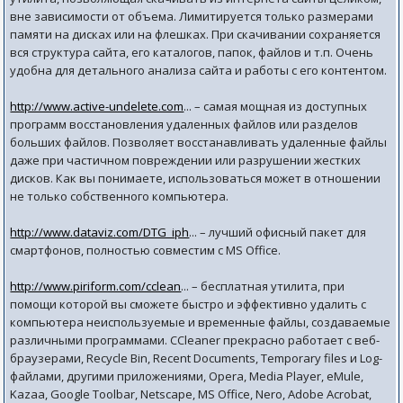
вне зависимости от объема. Лимитируется только размерами
памяти на дисках или на флешках. При скачивании сохраняется
вся структура сайта, его каталогов, папок, файлов и т.п. Очень
удобна для детального анализа сайта и работы с его контентом.
http://www.active-undelete.com
... – самая мощная из доступных
программ восстановления удаленных файлов или разделов
больших файлов. Позволяет восстанавливать удаленные файлы
даже при частичном повреждении или разрушении жестких
дисков. Как вы понимаете, использоваться может в отношении
не только собственного компьютера.
http://www.dataviz.com/DTG_iph
... – лучший офисный пакет для
смартфонов, полностью совместим с MS Office.
http://www.piriform.com/cclean
... – бесплатная утилита, при
помощи которой вы сможете быстро и эффективно удалить с
компьютера неиспользуемые и временные файлы, создаваемые
различными программами. CCleaner прекрасно работает с веб-
браузерами, Recycle Bin, Recent Documents, Temporary files и Log-
файлами, другими приложениями, Opera, Media Player, eMule,
Kazaa, Google Toolbar, Netscape, MS Office, Nero, Adobe Acrobat,