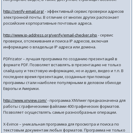
http://verify-email.org/
- эффективный сервис проверки адресов
электронной почты. В отличие от многих других распознает
российские корпоративные почтовые адреса.
http://www.ip-address.org/verify/email-checker.php
- сервис
проверки, отслеживания и поиска IP адресов, включая
информацию о владельце IP адреса или домена.
PDFrizator – лучшая программа по созданию презентаций в
формате PDF. Позволяет вставлять в презентацию не только
слайд-шоу и текстовую информацию, но и аудио, видео и т.п. В
последнее время презентации, созданные при помощи
программы стали наиболее популярными в деловом обиходе
Европы и Америки.
http://www.xnview.com/
- программа XNViwer предназначена для
работы с графическими файлами 400 графических форматов.
Позволяет осуществлять самые разнообразные операции.
Х-Evince – уникальная программа для просмотра и поиска по
текстовым документам любых форматов. Программа не только