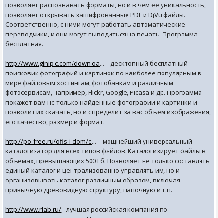
позволяет распознавать форматы, но и в чем ее уникальность,
позволяет открывать зашифрованные PDF и DjVu файлы.
Соответственно, с ними могут работать автоматические
переводчики, и они могут выводиться на печать. Программа
бесплатная.
http://www.ginipic.com/downloa
... – десктопный бесплатный
поисковик фотографий и картинок по наиболее популярным в
мире файловым хостингам, фотобанкам и различным
фотосервисам, например, Flickr, Google, Picasa и др. Программа
покажет вам не только найденные фотографии и картинки и
позволит их скачать, но и определит за вас объем изображения,
его качество, размер и формат.
http://po-free.ru/ofis-i-dom/d
... – мощнейший универсальный
каталогизатор для всех типов файлов. Каталогизирует файлы в
объемах, превышающих 500 Гб. Позволяет не только составлять
единый каталог и централизованно управлять им, но и
организовывать каталог различным образом, включая
привычную древовидную структуру, папочную и т.п.
http://www.rlab.ru/
- лучшая российская компания по