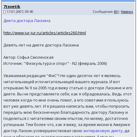
7tsvetik
17.01.2007, 09:40
Сообщение
#3
|
Наверх
Диета доктора Ласкина
http://www.jur-jur.ru/articles/articles260.html
Девять лет на диете доктора Ласкина
Автор: Софья Смоленская
Источник: "Физкультура и спорт" - N2 (февраль 2006)
Уважаемая редакция "ФиС"! Не один десяток лет я являюсь
читательницей и почитательницей вашего журнала. И вот
открываю № 9 за 2005 год и вижу статью о докторе Ласкине и его
диете. Вы не представляете себе, как я обрадовалась. Ведь этот
человек когда-то мне очень помог, а его советами я пользуюсь
вот уже девять лет. И я решила написать вам, чтобы попросить
передать мою бесконечную благодарность доктору Ласкину и
поделиться с читателями своим опытом, по-моему, достаточно
успешным. Тем более что, как я вижу, за время жизни в Америке
доктор Ласкин усовершенствовал свою
антираковую диету
, да
еще и обогатил ее экзотическими растениями. А мне он