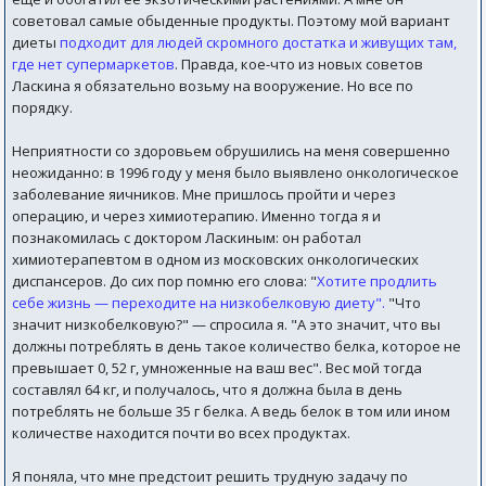
советовал самые обыденные продукты. Поэтому мой вариант
диеты
подходит для людей скромного достатка и живущих там,
где нет супермаркетов
. Правда, кое-что из новых советов
Ласкина я обязательно возьму на вооружение. Но все по
порядку.
Неприятности со здоровьем обрушились на меня совершенно
неожиданно: в 1996 году у меня было выявлено онкологическое
заболевание яичников. Мне пришлось пройти и через
операцию, и через химиотерапию. Именно тогда я и
познакомилась с доктором Ласкиным: он работал
химиотерапевтом в одном из московских онкологических
диспансеров. До сих пор помню его слова: "
Хотите продлить
себе жизнь — переходите на низкобелковую диету".
"Что
значит низкобелковую?" — спросила я. "А это значит, что вы
должны потреблять в день такое количество белка, которое не
превышает 0, 52 г, умноженные на ваш вес". Вес мой тогда
составлял 64 кг, и получалось, что я должна была в день
потреблять не больше 35 г белка. А ведь белок в том или ином
количестве находится почти во всех продуктах.
Я поняла, что мне предстоит решить трудную задачу по