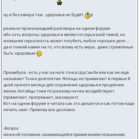
ну и без юмора тож.. здоровья не будИт
))
реально произошедший разговора на одном форуме
ибо хоть вопросы здоровья и являются серьезной темой, но
излишняя серьезность может погубить любое хорошее дело ...
да и тонкий намек на то, что всему есть мера.. даже стремленью
быть здоровым
Преамбула - есть у нас на ноге точка ЦзуСанЛи или как ее ещё
называют Точка долголетия. Японцы ее прижигают в первые 8
дней лунного месяца для сохранения здоровья и продления
жизни. Китайцы тоже по-разному на нее воздействуют
(прижигают, прогревают, массируют)
Вот на одном форуме я читала как это делается и как потом надо
лечить ожег. Привожу все дословно
-Вопрос
женской половине занимающейся прижиганием полынными