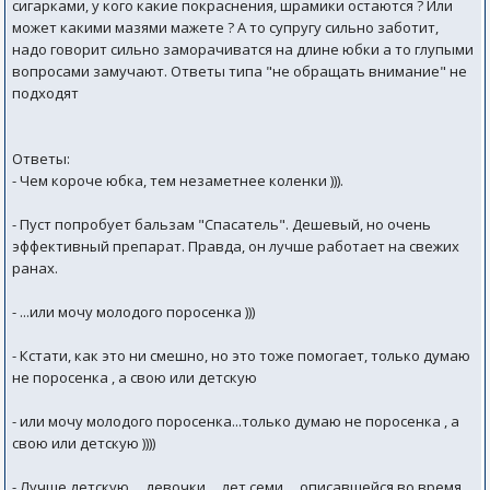
сигарками, у кого какие покраснения, шрамики остаются ? Или
может какими мазями мажете ? А то супругу сильно заботит,
надо говорит сильно заморачиватся на длине юбки а то глупыми
вопросами замучают. Ответы типа "не обращать внимание" не
подходят
Ответы:
- Чем короче юбка, тем незаметнее коленки ))).
- Пуст попробует бальзам "Спасатель". Дешевый, но очень
эффективный препарат. Правда, он лучше работает на свежих
ранах.
- ...или мочу молодого поросенка )))
- Кстати, как это ни смешно, но это тоже помогает, только думаю
не поросенка , а свою или детскую
- или мочу молодого поросенка...только думаю не поросенка , а
свою или детскую ))))
- Лучше детскую ... девочки,... лет семи,... описавшейся во время