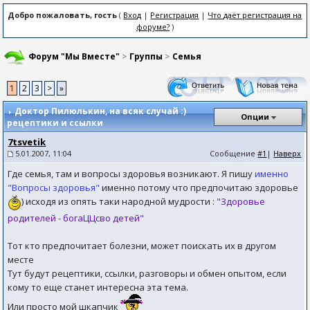
Добро пожаловать, гость
(
Вход
|
Регистрация
|
Что даёт регистрация на
форуме?
)
Форум "Мы Вместе"
>
Группы
>
Семья
1
2
3
>
»
Доктор Пилюлькин
, на всяк случай :)
Опции
рецептики и ссылки
7tsvetik
5.01.2007, 11:04
Сообщение
#1
|
Наверх
Где семья, там и вопросы здоровья возникают. Я пишу
именно
"Вопросы здоровья"
именно потому что предпочитаю здоровье
) исходя из опять таки народной мудрости :
"Здоровье
родителей - богаЦЦсво детей"
Тот кто предпочитает болезни, может поискать их в другом
месте
Тут будут рецептики, ссылки, разговоры и обмен опытом, если
кому то еще станет интересна эта тема.
Или просто мой шкапчик