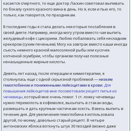
касается спиртного, то еще доктор Ласкин советовал выпивать
по бокалу сухого красного вина в день. Но я, если и пью его, то
только, как говорится, по праздникам.
В последние годы я стала делать некоторые послабления в
своей диете. Например, иногда могу утром вместо чая выпить
желудевый кофе с цикорием. Люблю побаловать себя несладким
крекером (сухим печеньем). Могу на завтрак вместо каши иногда
съесть немного красной малосоленой рыбы или кусочек
копченой скумбрии, чтобы организм получал полезные
ненасыщенные жирные кислоты.
Девять лет назад, после операции и химиотерапии, я
столкнулась еще с одной серьезной проблемой —
низким
гемоглобином и пониженными лейкоцитами в крови.
Для
повышения лейкоцитов мне посоветовали рецепт питья из
чечевицы
, который мне очень помог. 1 ст. ложку чечевицы
нужно перемолоть в кофемолке, высыпать в стакан воды,
размешать и дать крупным частичкам осесть. Взвесь выпить в
течение дня. Для увеличения гемоглобина я использовала
другой, по-моему, довольно старый рецепт. В четыре
антоновских яблока воткнуть штук 30 гвоздей (можно даже