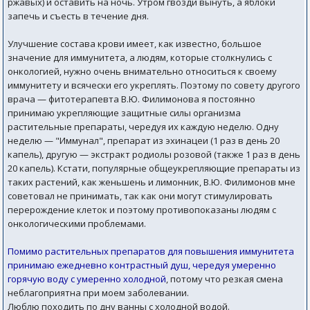
ржавых) и оставить на ночь. Утром гвозди вынуть, а яблоки
запечь и съесть в течение дня.
Улучшение состава крови имеет, как известно, большое
значение для иммунитета, а людям, которые столкнулись с
онкологией, нужно очень внимательно относиться к своему
иммунитету и всячески его укреплять. Поэтому по совету другого
врача — фитотерапевта В.Ю. Филимонова я постоянно
принимаю укрепляющие защитные силы организма
растительные препараты, чередуя их каждую неделю. Одну
неделю — "Иммунал", препарат из эхинацеи (1 раз в день 20
капель), другую — экстракт родиолы розовой (также 1 раз в день
20 капель). Кстати, популярные общеукрепляющие препараты из
таких растений, как женьшень и лимонник, В.Ю. Филимонов мне
советовал не принимать, так как они могут стимулировать
перерождение клеток и поэтому противопоказаны людям с
онкологическими проблемами.
Помимо растительных препаратов для повышения иммунитета
принимаю ежедневно контрастный душ, чередуя умеренно
горячую воду с умеренно холодной
, потому что резкая смена
неблагоприятна при моем заболевании.
Люблю походить по дну ванны с холодной водой.