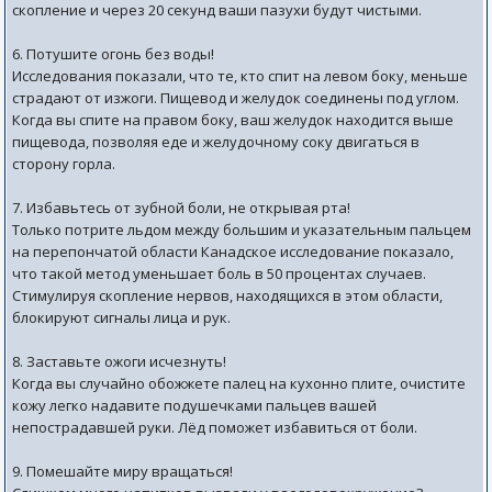
скопление и через 20 секунд ваши пазухи будут чистыми.
6. Потушите огонь без воды!
Исследования показали, что те, кто спит на левом боку, меньше
страдают от изжоги. Пищевод и желудок соединены под углом.
Когда вы спите на правом боку, ваш желудок находится выше
пищевода, позволяя еде и желудочному соку двигаться в
сторону горла.
7. Избавьтесь от зубной боли, не открывая рта!
Только потрите льдом между большим и указательным пальцем
на перепончатой области Канадское исследование показало,
что такой метод уменьшает боль в 50 процентах случаев.
Стимулируя скопление нервов, находящихся в этом области,
блокируют сигналы лица и рук.
8. Заставьте ожоги исчезнуть!
Когда вы случайно обожжете палец на кухонно плите, очистите
кожу легко надавите подушечками пальцев вашей
непострадавшей руки. Лёд поможет избавиться от боли.
9. Помешайте миру вращаться!