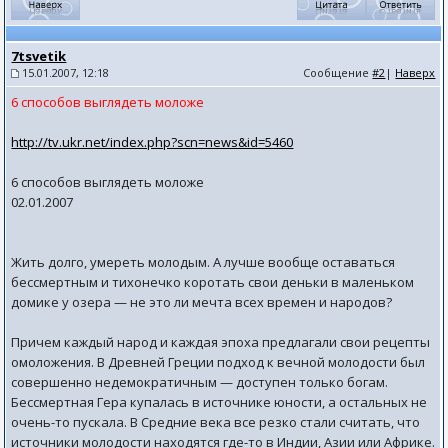
7tsvetik
15.01.2007, 12:18
Сообщение
#2
|
Наверх
6 способов выглядеть моложе
http://tv.ukr.net/index.php?scn=news&id=5460
6 способов выглядеть моложе
02.01.2007
Жить долго, умереть молодым. А лучше вообще оставаться
бессмертным и тихонечко коротать свои деньки в маленьком
домике у озера — не это ли мечта всех времен и народов?
Причем каждый народ и каждая эпоха предлагали свои рецепты
омоложения. В Древней Греции подход к вечной молодости был
совершенно недемократичным — доступен только богам.
Бессмертная Гера купалась в источнике юности, а остальных не
очень-то пускала. В Средние века все резко стали считать, что
источники молодости находятся где-то в Индии, Азии или Африке.