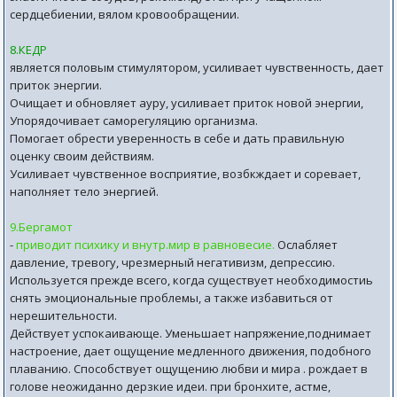
сердцебиении, вялом кровообращении.
8.КЕДР
является половым стимулятором, усиливает чувственность, дает
приток энергии.
Очищает и обновляет ауру, усиливает приток новой энергии,
Упорядочивает саморегуляцию организма.
Помогает обрести уверенность в себе и дать правильную
оценку своим действиям.
Усиливает чувственное восприятие, возбкждает и соревает,
наполняет тело энергией.
9.Бергамот
-
приводит психику и внутр.мир в равновесие.
Ослабляет
давление, тревогу, чрезмерный негативизм, депрессию.
Используется прежде всего, когда существует необходимостиь
снять эмоциональные проблемы, а также избавиться от
нерешительности.
Действует успокаивающе. Уменьшает напряжение,поднимает
настроение, дает ощущение медленного движения, подобного
плаванию. Способствует ощущению любви и мира . рождает в
голове неожиданно дерзкие идеи. при бронхите, астме,