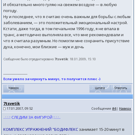
И обязательно много гуляю на свежем воздухе — в любую
погоду.
Ну и последнее, что я считаю очень важным для борьбы с любым
заболеванием, — это положительный эмоциональный настрой.
Кстати, даже тогда, в том печальном 1996 году, я не впала в
транс, а методично выполняла все, что мне рекомендовали и
что я считала разумным. Но помогли мне сохранить присутствие
духа, конечно, мои близкие — муж и дочь
Сообщение было отредактировано
7tsvetik
: 18.01.2009, 15:10
--------------------
Если умело зачеркнуть минус, то получится плюс -)
7tsvetik
17.01.2007, 09:52
Сообщение
#4
|
Наверх
..:.:.:: СЛЕДИМ ЗА ФИГУРОЙ ::.:.:..
КОМПЛЕКС УПРАЖНЕНИЙ "БОДИФЛЕКС
занимает 15-20 минут в