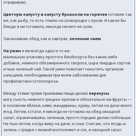
отвариваю.
Цветную капусту и капусту брокколи на горячее
готовлю так
же, как рыбу, то есть томлю на сковородке с луком. И какое бы
блюдо я ни готовила, никогда ничего не солю.
Заканчиваю обед, как и завтрак,
зеленым чаем
.
На ужин
я ем всегда одно и то же:
маленькую упаковку простого биойогурта без каких-либо
добавок, немного обезжиренного творога, сыра твердых сортов
и пью зеленый чай. Такой ужин помогает насытить организм
кальцием, необходимым при моем заболевании для
профилактики остеопороза.
Между этими тремя приемами пищи делаю
перекусы
:
могу съесть немного грецких орехов и обязательно ем фрукты —
в основном яблоки, киви, мандарины, хурму, летом на даче много
ягод. Летом, кстати, я никогда не готовлю на обед овощной
салат, ограничиваясь зеленым, просто порцию делаю побольше.
Не пью летом, когда живу на даче, и соки. Считаю, что ягоды и
зелень с грядки с лихвой восполняют и сок, и овощной салат.