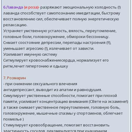
6.Лаванда
(и роза)-
разряжают эмоциональную холодность (!)
лаванда способствует самопознанию имедитации, быстрому
восстановлению сил, обеспечивает полную энергетическую
релаксацию.
Устраняет умственную усталость, вялость, переутомление,
головные боли, головокружение, обмороки бессонницу.
Снмает соостояние депрессии, перепады настроения (!!),
уменьшает агрессию (!), излечивает от зависти.
Усиливает имунную систему
Ситмулирует кровоснабжениесердца, нормализует его
ритм,лечит гипертонию и одышку
7. Розмарин
- при снижении сексуального влечения
антидепрессант, выводит из апатии и равнодушия.
Симулирует умственные способности, помогает при плохой
памяти, усиливает концентрацию внимания (СВете на экзамене!)
а также снимает умственное переутомление, головную боль,
головокружение, мышечные спазмы у спортсменов, облегчает
похмелье )
Стимулирует кровообращение, помогает восстановить
эластичность сосудов, рекомендуется при учащенном