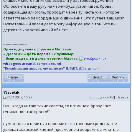
Слишком много напитков вызвали у вас головокружение?
Облокотите вашу руку на что-нибудь устойчивое. Кровь,
содержащая алкоголь, проходит через ту часть уха, которое
ответственно за координацию движения. Это путает ваш мозг.
Осязательный вклад дает мозгу информацию о том, что вы
держитесь за устойчивый объект.
--------------------
Однажды ученик спросил у Мастера:
– Долго ли ждать перемен к лучшему?
– Если ждать, то долго, ответил Мастер.
what goes around, comes around.
"Всякий слышит лишь то, что понимает" ПЛАВТ, (III в. до н.э.)
7tsvetik
31.01.2007, 10:27
Сообщение
#7
|
Наверх
Оль, когда читаю такие советы, то вспминаю фразу "все
гениальное так просто!"
нужно только верить в простые естественные средства, не
увлекаться всякой химией чрезмерно и вовремя вспмнить о