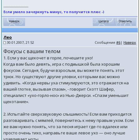
--------------------
Если умело зачеркнуть минус, то получится плюс -)
Лео
30.01.2007, 21:52
Сообщение
#6
|
Наверх
Фокусы с вашим телом
1. Если у вас щекочет в горле, почешите ухо!
Когда вам было девять, игра с подмышкой была хорошим
фокусом. Сегодня, будучи взрослым, вы можете понять этот
трюк. Но существуют другие уловки, которыми вас можно
удивить. «Когда нервы уха стимулируются, это отражается на
вашей глотке, вызывая спазм», - говорит Скотт Шафер,
специалист «ухо-горло-нос» из Нью-Джерси. «Спазм уменьшит
щекотание».
2. Испытайте сверхзвуковую слышимость! Если вам приходится
разговаривать с мямлей, повернитесь к нему правым ухом. Если
же вам нужно понять, что за песня играет где-то вдалеке или
просто очень тихо, направьте ваше левое ухо — оно лучше
улавливает ноты.