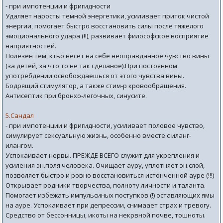
- при импотенции и фригидности
Удаляет наросты темной энергетики, усиливает приток чистой
энергии, помогает быстро восстановить силы после тяжелого
эмоционального удара (!!), развивает философское восприятие
наприятностей.
Полезен тем, ктьо несет на себе неоправданное чувство вины
(за детей, за что то не так сделаное).При постоянном
употребдении освобождаешься от этого чувства вины.
Бодрящий стимулятор, а также стим-р кровообращения.
Антисептик при бронхо-легочных, синусите.
5.Сандал
- при импотенции и фригидности, усиливает половое чувство,
симулирует сексуальную жизнь, особенно вместе с иланг-
илангом.
Успокаивает нервы. ПРЕЖДЕ ВСЕГО служит для укрепления и
усиления эн.поля человека. Очищает ауру, уплотняет эн.слой,
позволяет быстро и ровно восстановиться истонченной ауре (!!!)
Открывает родники творчества, полноту личности и таланта.
Помогает избежать импульсиных поступков (!) оставляющих ямы
на ауре. Успокаивает при депрессии, снимаает страх и тревогу.
Средство от бессонницы, икоты на некрвной почве, тошноты.