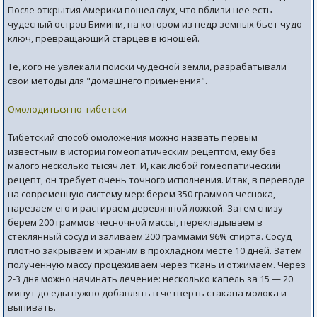
После открытия Америки пошел слух, что вблизи нее есть
чудесный остров Бимини, на котором из недр земных бьет чудо-
ключ, превращающий старцев в юношей.
Те, кого не увлекали поиски чудесной земли, разрабатывали
свои методы для "домашнего применения".
Омолодиться по-тибетски
Тибетский способ омоложения можно назвать первым
известным в истории гомеопатическим рецептом, ему без
малого несколько тысяч лет. И, как любой гомеопатический
рецепт, он требует очень точного исполнения. Итак, в переводе
на современную систему мер: берем 350 граммов чеснока,
нарезаем его и растираем деревянной ложкой. Затем снизу
берем 200 граммов чесночной массы, перекладываем в
стеклянный сосуд и заливаем 200 граммами 96% спирта. Сосуд
плотно закрываем и храним в прохладном месте 10 дней. Затем
полученную массу процеживаем через ткань и отжимаем. Через
2-3 дня можно начинать лечение: несколько капель за 15 — 20
минут до еды нужно добавлять в четверть стакана молока и
выпивать.