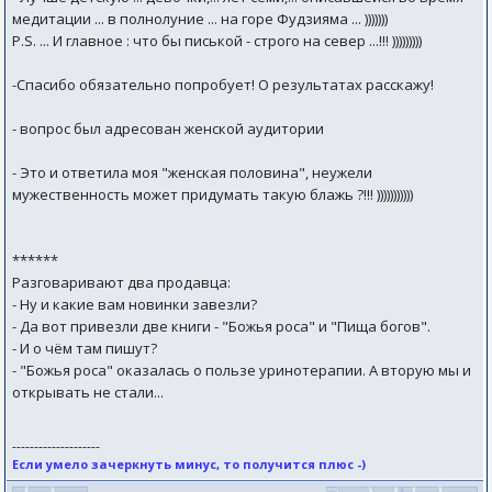
медитации ... в полнолуние ... на горе Фудзияма ... )))))))
P.S. ... И главное : что бы писькой - строго на север ...!!! )))))))))
-Спасибо обязательно попробует! О результатах расскажу!
- вопрос был адресован женской аудитории
- Это и ответила моя "женская половина", неужели
мужественность может придумать такую блажь ?!!! )))))))))))
******
Разговаривают два продавца:
- Ну и какие вам новинки завезли?
- Да вот привезли две книги - "Божья роса" и "Пища богов".
- И о чём там пишут?
- "Божья роса" оказалась о пользе уринотерапии. А вторую мы и
открывать не стали...
--------------------
Если умело зачеркнуть минус, то получится плюс -)