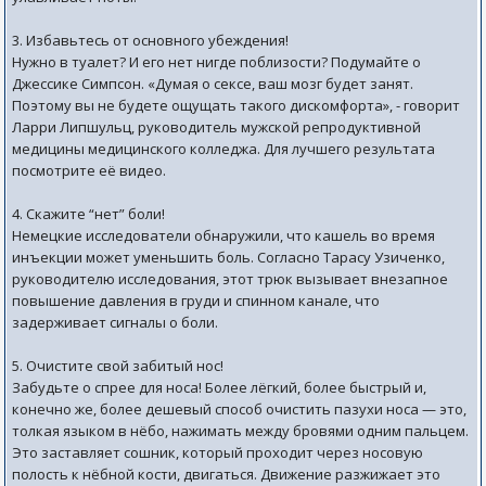
3. Избавьтесь от основного убеждения!
Нужно в туалет? И его нет нигде поблизости? Подумайте о
Джессике Симпсон. «Думая о сексе, ваш мозг будет занят.
Поэтому вы не будете ощущать такого дискомфорта», - говорит
Ларри Липшульц, руководитель мужской репродуктивной
медицины медицинского колледжа. Для лучшего результата
посмотрите её видео.
4. Скажите “нет” боли!
Немецкие исследователи обнаружили, что кашель во время
инъекции может уменьшить боль. Согласно Тарасу Узиченко,
руководителю исследования, этот трюк вызывает внезапное
повышение давления в груди и спинном канале, что
задерживает сигналы о боли.
5. Очистите свой забитый нос!
Забудьте о спрее для носа! Более лёгкий, более быстрый и,
конечно же, более дешевый способ очистить пазухи носа — это,
толкая языком в нёбо, нажимать между бровями одним пальцем.
Это заставляет сошник, который проходит через носовую
полость к нёбной кости, двигаться. Движение разжижает это