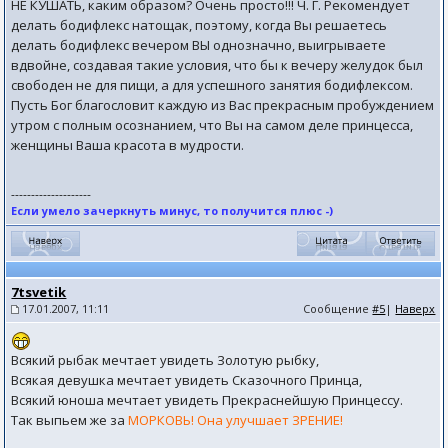
НЕ КУШАТЬ, каким образом? Очень просто!!! Ч. Г. Рекомендует
делать бодифлекс натощак, поэтому, когда Вы решаетесь
делать бодифлекс вечером ВЫ однозначно, выигрываете
вдвойне, создавая такие условия, что бы к вечеру желудок был
свободен не для пищи, а для успешного занятия бодифлексом.
Пусть Бог благословит каждую из Вас прекрасным пробуждением
утром с полным осознанием, что Вы на самом деле принцесса,
женщины Ваша красота в мудрости.
--------------------
Если умело зачеркнуть минус, то получится плюс -)
7tsvetik
17.01.2007, 11:11
Сообщение
#5
|
Наверх
Всякий рыбак мечтает увидеть Золотую рыбку,
Всякая девушка мечтает увидеть Сказочного Принца,
Всякий юноша мечтает увидеть Прекраснейшую Принцессу.
Так выпьем же за
МОРКОВЬ! Она улучшает ЗРЕНИЕ!