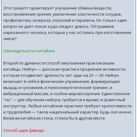
Этот рецепт гарантирует улучшение обмена веществ,
восстановление зрения, увеличение эластичности сосудов,
профилактику склероза, опухолей и паралича. Но только один
вопрос не дает покоя: куда следует девать 150 граммов
нарезанного чеснока, которые у нас остались при изготовлении
смеси?
Омолодиться по-китайски
Второй по древности способ омоложения практиковали
китайцы. Нейгун — даосская практика продления активности,
которая отодвигает дряхлость лет эдак на 20 — 30. Нейгун
включает в себя и физические упражнения, формирующие
мышцы и сухожилия, и психоэнергетический тренинг, и
вибрационный массаж, и особое мировоззрение. Единственное
"но" — для обучения нейгуну требуется и время, и грамотный
инструктор. Любые китайские практики требуют кропотливости
и трудолюбия — таков национальный характер. Будь оно иначе,
Великая китайская стена, стояла бы в другом месте.
Способ царя Давида