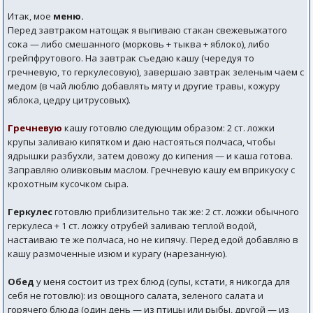
Итак, мое
меню.
Перед завтраком натощак я выпиваю стакан свежевыжатого
сока — либо смешанного (морковь + тыква + яблоко), либо
грейпфрутового. На завтрак съедаю кашу (чередуя то
гречневую, то геркулесовую), завершаю завтрак зеленым чаем с
медом (в чай люблю добавлять мяту и другие травы, кожуру
яблока, цедру цитрусовых).
Гречневую
кашу готовлю следующим образом: 2 ст. ложки
крупы заливаю кипятком и даю настояться полчаса, чтобы
ядрышки разбухли, затем довожу до кипения — и каша готова.
Заправляю оливковым маслом. Гречневую кашу ем вприкуску с
крохотным кусочком сыра.
Геркулес
готовлю приблизительно так же: 2 ст. ложки обычного
геркулеса + 1 ст. ложку отрубей заливаю теплой водой,
настаиваю те же полчаса, но не кипячу. Перед едой добавляю в
кашу размоченные изюм и курагу (нарезанную).
Обед
у меня состоит из трех блюд (супы, кстати, я никогда для
себя не готовлю): из овощного салата, зеленого салата и
горячего блюда (один день — из птицы или рыбы, другой — из