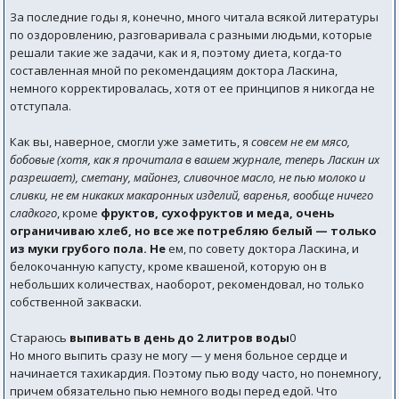
За последние годы я, конечно, много читала всякой литературы
по оздоровлению, разговаривала с разными людьми, которые
решали такие же задачи, как и я, поэтому диета, когда-то
составленная мной по рекомендациям доктора Ласкина,
немного корректировалась, хотя от ее принципов я никогда не
отступала.
Как вы, наверное, смогли уже заметить, я
совсем не ем мясо,
бобовые (хотя, как я прочитала в вашем журнале, теперь Ласкин их
разрешает), сметану, майонез, сливочное масло, не пью молоко и
сливки, не ем никаких макаронных изделий, варенья, вообще ничего
сладкого
, кроме
фруктов, сухофруктов и меда, очень
ограничиваю хлеб, но все же потребляю белый — только
из муки грубого пола. Не
ем, по совету доктора Ласкина, и
белокочанную капусту, кроме квашеной, которую он в
небольших количествах, наоборот, рекомендовал, но только
собственной закваски.
Стараюсь
выпивать в день до 2 литров воды
0
Но много выпить сразу не могу — у меня больное сердце и
начинается тахикардия. Поэтому пью воду часто, но понемногу,
причем обязательно пью немного воды перед едой. Что