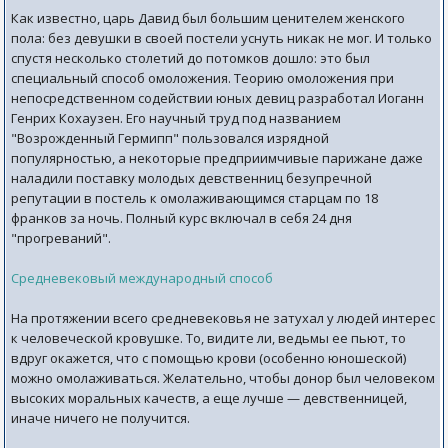
Как известно, царь Давид был большим ценителем женского
пола: без девушки в своей постели уснуть никак не мог. И только
спустя несколько столетий до потомков дошло: это был
специальный способ омоложения. Теорию омоложения при
непосредственном содействии юных девиц разработал Иоганн
Генрих Кохаузен. Его научный труд под названием
"Возрожденный Гермипп" пользовался изрядной
популярностью, а некоторые предприимчивые парижане даже
наладили поставку молодых девственниц безупречной
репутации в постель к омолаживающимся старцам по 18
франков за ночь. Полный курс включал в себя 24 дня
"прогреваний".
Средневековый международный способ
На протяжении всего средневековья не затухал у людей интерес
к человеческой кровушке. То, видите ли, ведьмы ее пьют, то
вдруг окажется, что с помощью крови (особенно юношеской)
можно омолаживаться. Желательно, чтобы донор был человеком
высоких моральных качеств, а еще лучше — девственницей,
иначе ничего не получится.