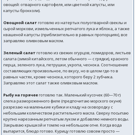
овощей: отварного картофеля, или цветной капусты, или
капусты брокколи).
Овощной салат
готовлю из натертых полуотварной свеклы и
сырой моркови, измельченных репчатого лука и яблока, а также
квашеной капусты (приблизительно в равных пропорциях), все
заправляю оливковым маслом.
Зеленый салат
готовлю из свежих огурцов, помидоров, листьев
салата (зимой китайского, летом обычного — с грядки), красного
перца, зеленого лука, петрушки, укропа, чеснока. Соотношение
составляющих произвольное, по вкусу, но в целом где-то в
равных частях, кроме чеснока, которого беру 2 зубчика.
Заправляю этот салат также оливковым маслом.
Рыбу на горячее
готовлю так. Маленький кусочек (60—70 г)
слегка размороженного филе (предпочитаю морского окуня)
разрезаю на маленькие кубики и кладу на сковородку с
небольшим количеством растительного масла. Сверху посыпаю
крупно нарезанным репчатым луком и добавляю немного воды.
Закрываю крышкой и томлю на небольшом огне. Когда вода
выпарится, блюдо готово. Курицу готовлю совсем просто —