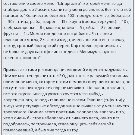
составлению своего меню. "Шпаргалка", которой меня тогда
снабдил доктор Ласкин, хранится у меня до сих пор. Вот что в ней
написано: "Количество белков в 100 г продуктов: мясо, бобы, сыр
— 30 г; птица, рыба, творог — 15 г; крупа (гречка, геркулес) — 10 г;
хлеб, макароны — 8 г; молоко, кефир — 5 г; яйца — 8 г; овощи,
фрукты — 1 г. Можно ежедневно потреблять: 3 ст. ложки
оливкового масла, 2 ч. ложки меда, очень полезно есть свеклу,
тыкву, красный болгарский перец. Картофель ограничивать —
не больше двух картофелин в неделю. Минимум сладкого,
соленого, жирного".
Пришла я с этими рекомендациями домой и крепко задумалась.
Чем же мне теперь питаться? Однако после раздумий составила
примерное меню, которое потом немного совершенствовала, но
по сути оно никогда с тех пор не менялось. Не очень, конечно,
все это вкусно, иногда ужасно хочется чего-нибудь
запрещенного, но ведь главное не в этом. Главное (тьфу-тьфу-
тьфу), что регулярные обследования не выявляют у меня ничего
тревожного. Помимо этого приятным сюрпризом явилось и то,
что я очень быстро избавилась от лишнего веса, как-то вся
подобралась, постройнела, стала ощущать себя легкой и
помолодевшей, а был мне тогда 61 год.