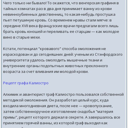
Чего только ни бывало! То окажется, что венгерская графиня в
тайных комнатах раз в два дня принимает ванну из крови
невинноубиенных девственниц, то какая-нибудь простушка
пьет петушиную кровь. Со временем нравы стали мягче: в
середине XVII века французские врачи предлагали всего лишь
брать кровь юношей и переливать ее старцам — как молодое
вино в старые мехи.
Кстати, потенциал "кровавого" способа омоложения не
израсходован и до сегодняшних дней: ученым из Стэнфордского
университета удалось омолодить мышечные ткани и
внутренние органы подопытных животных преклонного
возраста за счет вливания им молодой крови.
Рецепт графа Калиостро
Алхимик и авантюрист граф Калиостро пользовался собственной
методикой омоложения. Он разработал целый курс, куда
входила многодневная диета, после нее — кровопускание,
затем собственноручное изготовление снадобья "материя
примы", рецепт которого держал в секрете. А завершалось все
принятием горячей ванны, из которой граф выходил как