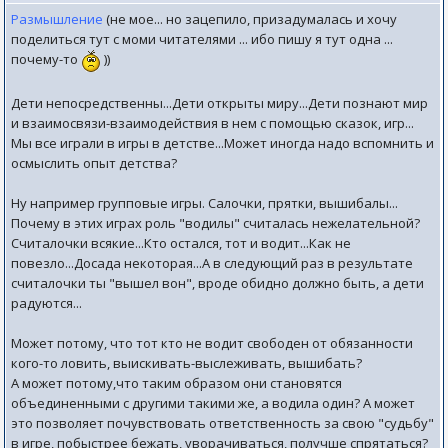
Размышление
(не мое... но зацепило, призадумалась и хочу
поделиться тут с моми читателями ... ибо пишу я тут одна ...
почему-то
))
Дети непосредственны...Дети открыты миру...Дети познают мир
и взаимосвязи-взаимодействия в нем с помощью сказок, игр...
Мы все играли в игры в детстве...Может иногда надо вспомнить и
осмыслить опыт детства?
Ну например групповые игры. Салочки, прятки, вышибалы...
Почему в этих играх роль "водилы" считалась нежелательной?
Считалочки всякие...Кто остался, тот и водит...Как не
повезло...Досада некоторая...А в следующий раз в результате
считалочки ты "вышел вон", вроде обидно должно быть, а дети
радуются...
Может потому, что тот кто не водит свободен от обязанности
кого-то ловить, выискивать-выслеживать, вышибать?
А может потому,что таким образом они становятся
объединенными с другими такими же, а водила один? А может
это позволяет почувствовать ответственность за свою "судьбу"
в игре, побыстрее бежать, уворачиваться, получше спрятаться?