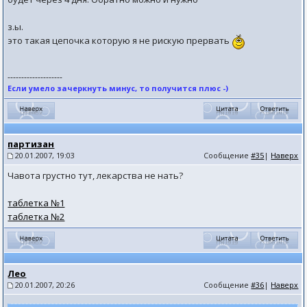
з.ы.
это такая цепочка которую я не рискую прервать
--------------------
Если умело зачеркнуть минус, то получится плюс -)
партизан
20.01.2007, 19:03
Сообщение
#35
|
Наверх
Чавота грустно тут, лекарства не нать?
таблетка №1
таблетка №2
Лео
20.01.2007, 20:26
Сообщение
#36
|
Наверх