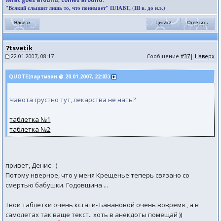
"Всякий слышит лишь то, что понимает" ПЛАВТ, (III в. до н.э.)
7tsvetik
22.01.2007, 08:17
Сообщение
#37
|
Наверх
QUOTE(партизан @ 20.01.2007, 22:03)
Чавота грустно тут, лекарства не нать?
таблетка №1
таблетка №2
привет, Денис :-)
Потому нверное, что у меня Крещенье теперь связано со
смертью бабушки. Годовщина ...
Твои таблетки очень кстати- Банановой очень вовремя , а в
самолетах так ваще текст.. хоть в анекдоты помещай ))