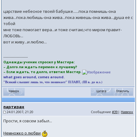
царствие небесное твоей бабушке......пока помнишь-она
жива...пока любишь-она жива...пока живешь-она жива...душа её с
тобой
мне тоже помогает вера...и тоже считаю,что миром правит-
ЛЮБОВЬ...
вот и живу...и люблю...
--------------------
Однажды ученик спросил у Мастера:
– Долго ли ждать перемен к лучшему?
– Если ждать, то долго, ответил Мастер.
what goes around, comes around.
"Всякий слышит лишь то, что понимает" ПЛАВТ, (III в. до н.э.)
партизан
24.01.2007, 21:20
Сообщение
#39
|
Наверх
Прости, я совсем забыл...
Немножко о любви