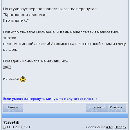
Но студиозус переволновался и слегка перепутал:
"Краснонос и седовлас,
Кто я, дети?.."
Повисло тяжелое молчание. И ведь нашелся-таки малолетний
знаток
ненормативной лексики! И громко сказал, кто такой к ним из лесу
вышел...
Праздник кончился, не начавшись.
)))))))))
из аськи
--------------------
Если умело зачеркнуть минус, то получится плюс -)
7tsvetik
13.01.2007, 12:38
Сообщение
#32
|
Наверх