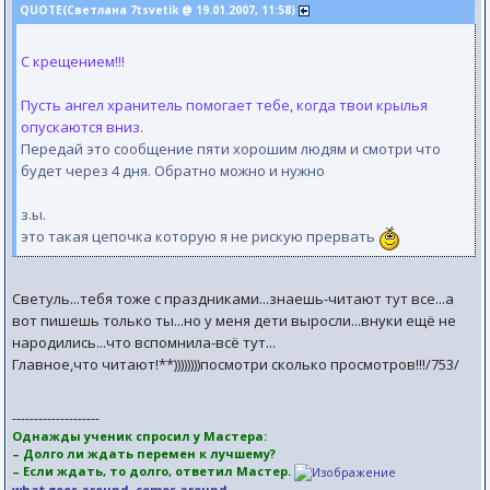
QUOTE(Светлана 7tsvetik @ 19.01.2007, 11:58)
С крещением!!!
Пусть ангел хранитель помогает тебе, когда твои крылья
опускаются вниз.
Передай это сообщение пяти хорошим людям и смотри что
будет через 4 дня. Обратно можно и нужно
з.ы.
это такая цепочка которую я не рискую прервать
Светуль...тебя тоже с праздниками...знаешь-читают тут все...а
вот пишешь только ты...но у меня дети выросли...внуки ещё не
народились...что вспомнила-всё тут...
Главное,что читают!**))))))))посмотри сколько просмотров!!!/753/
--------------------
Однажды ученик спросил у Мастера:
– Долго ли ждать перемен к лучшему?
– Если ждать, то долго, ответил Мастер.
what goes around, comes around.