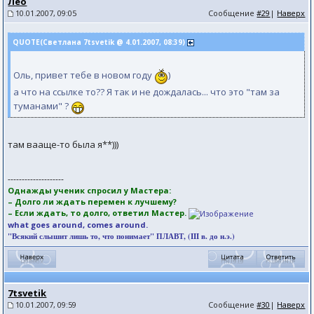
Лео
10.01.2007, 09:05
Сообщение
#29
|
Наверх
QUOTE(Светлана 7tsvetik @ 4.01.2007, 08:39)
Оль, привет тебе в новом году
)
а что на ссылке то?? Я так и не дождалась... что это "там за
туманами" ?
там вааще-то была я**)))
--------------------
Однажды ученик спросил у Мастера:
– Долго ли ждать перемен к лучшему?
– Если ждать, то долго, ответил Мастер.
what goes around, comes around.
"Всякий слышит лишь то, что понимает" ПЛАВТ, (III в. до н.э.)
7tsvetik
10.01.2007, 09:59
Сообщение
#30
|
Наверх