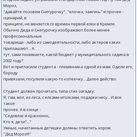
Мороз,
"давайте позовем Снегурочку", "елочка, зажгись" и прочее -
сценарий, в
принципе, не меняется со времен первой елки в Кремле.
Обычно Деда и Снегурочку изображают более-менее
профессиональные
товарищи - либо из самодеятельности, либо актеров каких
приглашают... А
тут, сами понимаете, какой бюджет у муниципального садика в
2002 году?
Вот и пригласили студента - племянника одной из мам. Одели его,
бороду
привязали, посулили какую-то копеечку... Далее действо.
Студент должен прочитать типа стих-загадку:
Я, там, мол, из леса, с елками-иголками, подарки несу... И все
такое
прочее. А в конце -
"Седовлас и краснонос,
Кто я, дети?..."
Умные, начитанные детишки должны ответить хором:
"Дед Мороз!!!"