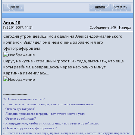
Ангел13
25.01.2007, 14:51
Сообщение
#40
|
Наверх
Сегодня утром девицы мои одели на Александра-маленького
колпачок. Выглядел он в нем очень забавно и я его
сфотографировала.
Вдруг, на кухне - страшный грохот! Я - туда, выяснять, что ещё
коты разбили. Возвращаюсь через несколько минут...
Картинка изменилась...
--------------------
"- Отчего светильник погас?
- Я закрыл его плащом от ветра, - вот отчего светильник погас.
- Отчего цветок увял?
- Я жадно прижал его к груди, - вот отчего цветок увял.
- Отчего ручей иссяк?
- Я запрудил его, чтобы он служил мне, - вот отчего ручей иссяк.
- Отчего струна на арфе порвалась ?
- Я пытался извлечь из нее звук, превышающий ее силы, - вот отчего струна порвалась".