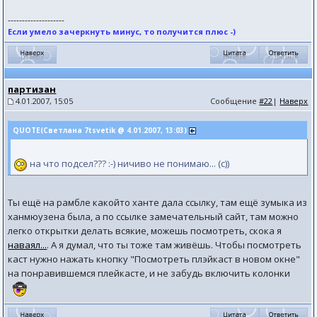
--------------------
Если умело зачеркнуть минус, то получится плюс -)
партизан
4.01.2007, 15:05
Сообщение
#22
|
Наверх
QUOTE(Светлана 7tsvetik @ 4.01.2007, 13:03)
на что подсел??? :-) ничиво не понимаю... (с))
Ты ещё на рамбле какойто ханте дала ссылку, там ещё зумыка из
ханмюузена была, а по ссылке замечательный сайт, там можно
легко открытки делать всякие, можешь посмотреть, скока я
наваял...
. А я думал, что ты тоже там живёшь. Чтобы посмотреть
каст нужно нажать кнопку "Посмотреть плэйкаст в новом окне"
на понравившемся плейкасте, и не забудь включить колонки