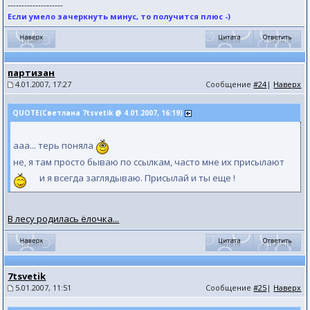
--------------------
Если умело зачеркнуть минус, то получится плюс -)
партизан
4.01.2007, 17:27
Сообщение
#24
|
Наверх
QUOTE(Светлана 7tsvetik @ 4.01.2007, 16:19)
ааа... терь поняла
не, я там просто бываю по ссылкам, часто мне их присылают
и я всегда заглядываю. Присылай и ты еще !
В лесу родилась ёлочка...
7tsvetik
5.01.2007, 11:51
Сообщение
#25
|
Наверх