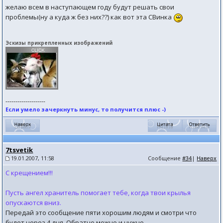
желаю всем в наступающем году будут решать свои
проблемы(ну а куда ж без них??) как вот эта СВинка
Эскизы прикрепленных изображений
--------------------
Если умело зачеркнуть минус, то получится плюс -)
7tsvetik
19.01.2007, 11:58
Сообщение
#34
|
Наверх
С крещением!!!
Пусть ангел хранитель помогает тебе, когда твои крылья
опускаются вниз.
Передай это сообщение пяти хорошим людям и смотри что
будет через 4 дня. Обратно можно и нужно