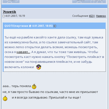
7tsvetik
4.01.2007, 16:19
Сообщение
#23
|
Наверх
QUOTE(партизан @ 4.01.2007, 18:05)
Ты ещё на рамбле какойто ханте дала ссылку, там ещё зумыка
из ханмюузена была, а по ссылке замечательный сайт, там
можно легко открытки делать всякие, можешь посмотреть,
скока я
наваял...
. А я думал, что ты тоже там живёшь. Чтобы
посмотреть каст нужно нажать кнопку "Посмотреть плэйкаст в
новом окне" на понравившемся плейкасте, и не забудь
включить колонки
ааа... терь поняла
не, я там просто бываю по ссылкам, часто мне их присылают
и я всегда заглядываю. Присылай и ты еще !