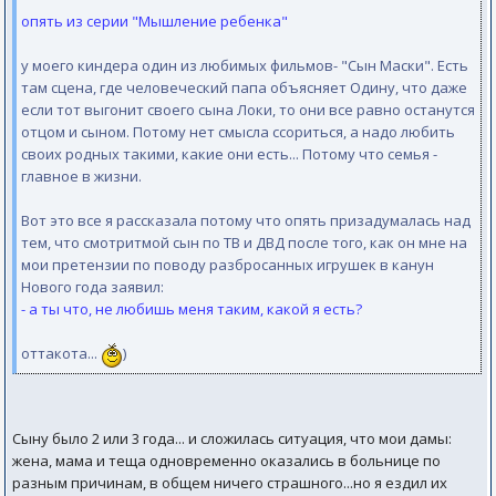
опять из серии "Мышление ребенка"
у моего киндера один из любимых фильмов- "Сын Маски". Есть
там сцена, где человеческий папа объясняет Одину, что даже
если тот выгонит своего сына Локи, то они все равно останутся
отцом и сыном. Потому нет смысла ссориться, а надо любить
своих родных такими, какие они есть... Потому что семья -
главное в жизни.
Вот это все я рассказала потому что опять призадумалась над
тем, что смотритмой сын по ТВ и ДВД после того, как он мне на
мои претензии по поводу разбросанных игрушек в канун
Нового года заявил:
- а ты что, не любишь меня таким, какой я есть?
оттакота...
)
Сыну было 2 или 3 года... и сложилась ситуация, что мои дамы:
жена, мама и теща одновременно оказались в больнице по
разным причинам, в общем ничего страшного...но я ездил их