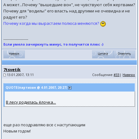
А может...Почему "вышедшие вон", не чувствуют себя жертвами?
Почему для "водилы" его власть над другими не очевидна и не
радует его?
Почему когда мы вырастаем полюса меняются?
--------------------
Если умело зачеркнуть минус, то получится плюс -)
7tsvetik
13.01.2007, 13:11
Сообщение
#33
|
Наверх
QUOTE(партизан @ 4.01.2007, 20:27)
В лесу родилась ёлочка...
еще раз поздравляю все с наступающим
Новым годом!