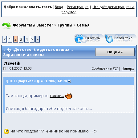
Добро пожаловать, гость
(
Вход
|
Регистрация
|
Что даёт регистрация на
форуме?
)
Форум "Мы Вместе"
>
Группы
>
Семья
<
1
2
3
4
>
»
Чу..Детство :)
, о детках наших...
Опции
Зарисовки из реала
7tsvetik
4.01.2007, 13:03
Сообщение
#21
|
Наверх
QUOTE(партизан @ 4.01.2007, 14:39)
Там танцы, примерно
такие...
Светик, я благодаря тебе подсел на касты...
на что подсел??? :-) ничиво не понимаю... (с))