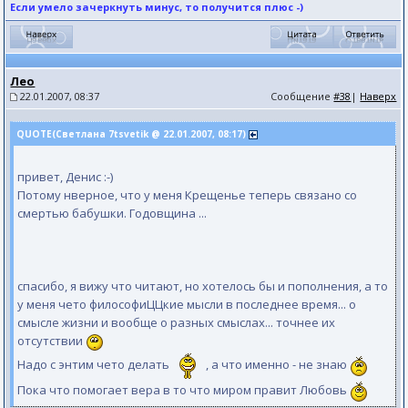
Если умело зачеркнуть минус, то получится плюс -)
Лео
22.01.2007, 08:37
Сообщение
#38
|
Наверх
QUOTE(Светлана 7tsvetik @ 22.01.2007, 08:17)
привет, Денис :-)
Потому нверное, что у меня Крещенье теперь связано со
смертью бабушки. Годовщина ...
спасибо, я вижу что читают, но хотелось бы и пополнения, а то
у меня чето философиЦЦкие мысли в последнее время... о
смысле жизни и вообще о разных смыслах... точнее их
отсутствии
Надо с энтим чето делать
, а что именно - не знаю
Пока что помогает вера в то что миром правит Любовь