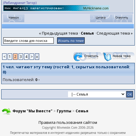
(Рабиндранат Тагор)
« Предыдущая тема
·
Семья
·
Следующая тема »
<
1
2
3
4
>
»
1 чел. читают эту тему (гостей:
1
, скрытых пользователей:
0
)
Пользователей:
0 -
Форум "Мы Вместе"
>
Группы
>
Семья
Правила пользования сайтом
Copyright
Mivmeste.Com
2006-2026
Перепечатка материалов в интернет-изданиях разрешена только с сохранием