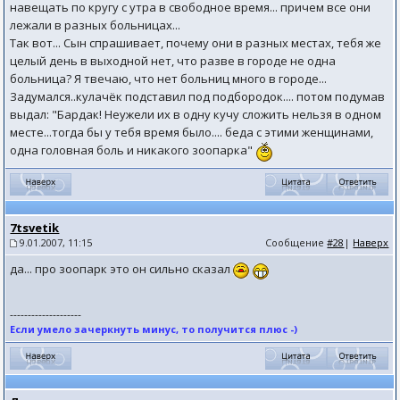
навещать по кругу с утра в свободное время... причем все они
лежали в разных больницах...
Так вот... Сын спрашивает, почему они в разных местах, тебя же
целый день в выходной нет, что разве в городе не одна
больница? Я твечаю, что нет больниц много в городе...
Задумался..кулачёк подставил под подбородок.... потом подумав
выдал: "Бардак! Неужели их в одну кучу сложить нельзя в одном
месте...тогда бы у тебя время было.... беда с этими женщинами,
одна головная боль и никакого зоопарка"
7tsvetik
9.01.2007, 11:15
Сообщение
#28
|
Наверх
да... про зоопарк это он сильно сказал
--------------------
Если умело зачеркнуть минус, то получится плюс -)