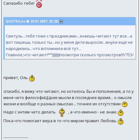
Сапасибо тебе!
QUOTE(Leo @ 20.01.2007, 23:26)
Светуль...тебя тоже с праздниками...знаешь-читают тут все...а
вот пишешь только ты...но у меня дети выросли...внуки ещё не
народились...что вспомнила-всё тут...
Главное,что читают!**))))))))посмотри сколько просмотров!!!/753/
привет, Оль
спасибо, я вижу что читают, но хотелось бы и пополнения, а то у
меня чето философиЦЦкие мысли в последнее время... о смысле
жизни и вообще о разных смыслах... точнее их отсутствии
Надо с энтим чето делать
, а что именно - не знаю
Пока что помогает вера в то что миром правит Любовь
--------------------