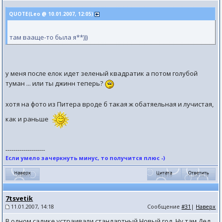
QUOTE(Leo @ 10.01.2007, 12:05)
там вааще-то была я**)))
у меня после елок идет зеленый квадратик а потом голубой
туман ... или ты джинн теперь?
хотя на фото из Питера вроде б такая ж обатяельная и лучистая,
как и раньше
--------------------
Если умело зачеркнуть минус, то получится плюс -)
7tsvetik
11.01.2007, 14:18
Сообщение
#31
|
Наверх
В одном садике устраивали стандартный Новый год. Ну там Дед