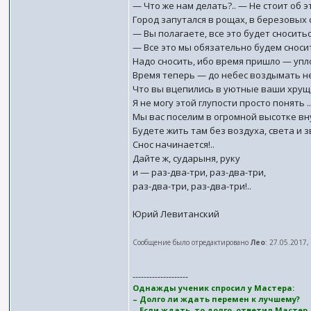
— Что же нам делать?.. — Не стоит об э
Город запутался в рощах, в березовых с
— Вы полагаете, все это будет сноситьс
— Все это мы обязательно будем сноси
Надо сносить, ибо время пришло — упл
Время теперь — до небес воздымать н
Что вы вцепились в уютные ваши хрущ
Я не могу этой глупости просто понять ..
Мы вас поселим в огромной высотке вн
Будете жить там без воздуха, света и зв
Снос начинается!..
Дайте ж, сударыня, руку
и — раз-два-три, раз-два-три,
раз-два-три, раз-два-три!..
Юрий Левитанский
Сообщение было отредактировано
Лео
: 27.05.2017,
--------------------
Однажды ученик спросил у Мастера:
– Долго ли ждать перемен к лучшему?
– Если ждать, то долго, ответил Мастер