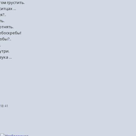
том грустить.
итцах ...
я?..
ть.
отнять.
ебоскребы!
обы?..
.
утри.
ука ...
 18:41
.