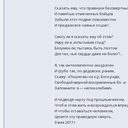
Сказать ему, что правнуки бессмертны
И памятью отмеченных бойцов
Забыли этот подвиг повсеместно
И предали все чаянья отцов?..
Смогу ли я сказать ему об этом?
Умру ли я, испытывая стыд?
Безумен ли, пытаясь быть поэтом
Для тех, чьё сердце даже не болит?…
Я, так интеллигентно аккуратен
И грубо так, по-дедовски, раним,
Скажу: «Пошли вы на х.р, Бога ради,
Свободой мирной вскормленные бл. .и
Запомните: я — непоколебим!»
И подводя черту под прошлым веком,
Чтоб в этом жить и возрождаться впре
И чтобы оставаться человеком,
Цените эту праведную смерть.
9 мая 2017 г