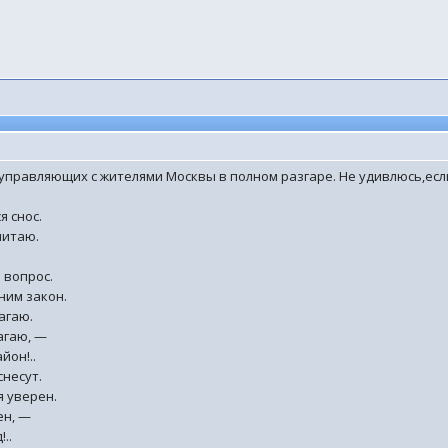
 управляющих с жителями Москвы в полном разгаре. Не удивлюсь,есл
я снос.
читаю.
 вопрос.
ним закон.
агаю.
агаю, —
йон!..
снесут.
я уверен.
ен, —
..