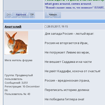
what goes around, comes around.
"Всякий слышит лишь то, что понимает" ПЛАВТ, (II
Анатолий
28.05.2017, 19:15
Для запада Россия – лютый враг:
Россия не вторгается в Ирак,
Не погружает Ливию во мрак,
Мега житель форума
Не вешает Саддама и на части
Не рвёт Каддафи, хохоча от счастья!
Группа: Продвинутый
пользователь
Россия – вредоносная страна,
Сообщений: 3,051
Регистрация: 10-December
Переписать историю должна:
06
Пользователь №: 43
Не победила Гитлера она!