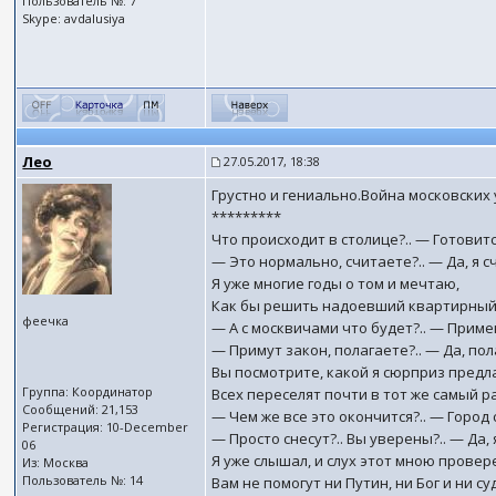
Пользователь №: 7
Skype: avdalusiya
Лео
27.05.2017, 18:38
Грустно и гениально.Война московских
*********
Что происходит в столице?.. — Готовитс
— Это нормально, считаете?.. — Да, я с
Я уже многие годы о том и мечтаю,
Как бы решить надоевший квартирный
феечка
— А с москвичами что будет?.. — Приме
— Примут закон, полагаете?.. — Да, пол
Вы посмотрите, какой я сюрприз предл
Группа: Координатор
Всех переселят почти в тот же самый ра
Сообщений: 21,153
— Чем же все это окончится?.. — Город 
Регистрация: 10-December
— Просто снесут?.. Вы уверены?.. — Да, 
06
Я уже слышал, и слух этот мною провер
Из: Москва
Пользователь №: 14
Вам не помогут ни Путин, ни Бог и ни суд!