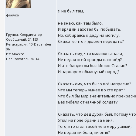
Я не был там,
феечка
не знаю, как там было,
И вряд ли захотел бы побывать,
Группа: Координатор
Но, собираясь к деду на могилу,
Сообщений: 21,153
Скажите, что я должен передать?
Регистрация: 10-December
06
Сказать ему, что миллионы пали,
Из: Москва
Пользователь №: 14
Не ведая всей правды наперёд?
И что бандитом был Иосиф Сталин?
И варваром обманутый народ?
Сказать ему, что было всё напрасно?
Что мы теперь умнее во сто крат?
Что был бы мир значительно прекрасн
Без гибели отчаянной солдат?
Сказать, что дед дурак был, потому чт
Упал на поле брани за меня,
Того, кто стал такой не в меру ушлый,
Не ведая ни боли, ни огня?