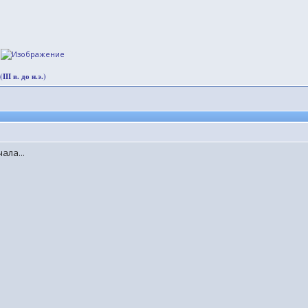
.
I в. до н.э.)
ала...