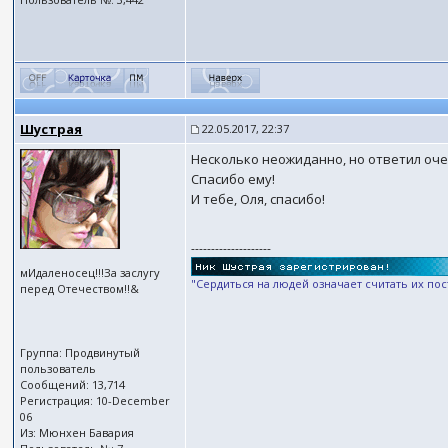
Шустрая
22.05.2017, 22:37
Несколько неожиданно, но ответил оч
Спасибо ему!
И тебе, Оля, спасибо!
--------------------
мИдаленосец!!!За заслугу
"Сердиться на людей означает считать их по
перед Отечеством!!&
Группа: Продвинутый
пользователь
Сообщений: 13,714
Регистрация: 10-December
06
Из: Мюнхен Бавария