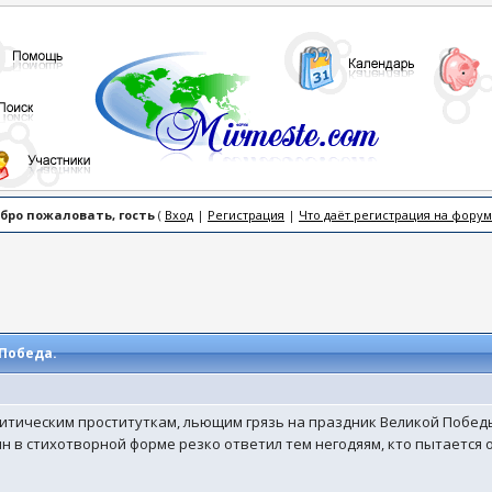
бро пожаловать, гость
(
Вход
|
Регистрация
|
Что даёт регистрация на форум
 Победа.
итическим проституткам, льющим грязь на праздник Великой Победы
н в стихотворной форме резко ответил тем негодяям, кто пытается