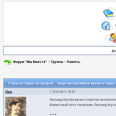
До
Форум "Мы Вместе"
>
Группы
>
Память.
Стихи,которые затронули..
, наше неспокойное время и наша
Лео
10.05.2017, 18:55
Леонид Агутин резко ответил околопол
Известный поэт-песенник Леонид Агути
* * *