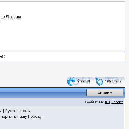
е?
)
Опции
Сообщение
#1
|
Наверх
 | Русская весна
 очернить нашу Победу.