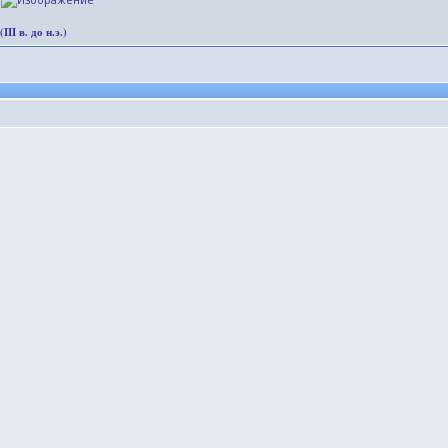
I в. до н.э.)