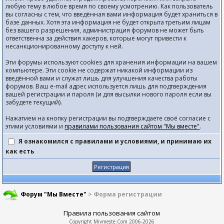
любую тему в любое время по своему усмотрению. Как пользователь
вы согласны с тем, что введённая вами информация будет храниться в
базе данных. Хотя эта информация не будет открыта третьим лицам
без вашего разрешения, администрация форумов не может быть
ответственна за действия хакеров, которые могут привести к
несанкционированному доступу к ней.
Эти форумы используют cookies для хранения информации на вашем
компьютере. Эти cookie не содержат никакой информации из
введённой вами и служат лишь для улучшения качества работы
форумов. Ваш e-mail адрес используется лишь для подтверждения
вашей регистрации и пароля (и для высылки нового пароля если вы
забудете текущий).
Нажатием на кнопку регистрации вы подтверждаете своё согласие с
этими условиями и
правилами пользования сайтом "Мы вместе"
.
Я ознакомился с правилами и условиями, и принимаю их
как есть
Форум "Мы Вместе"
> Форма регистрации
Правила пользования сайтом
Copyright
Mivmeste.Com
2006-2026