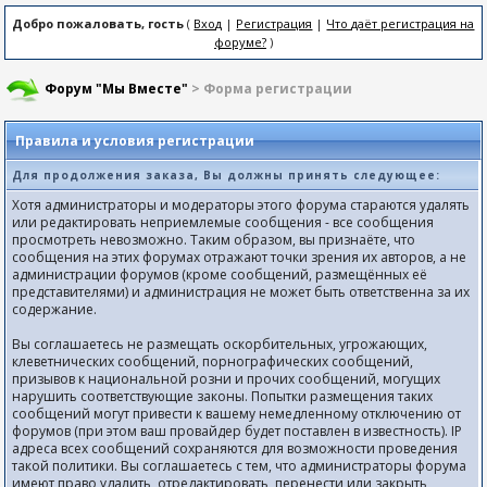
Добро пожаловать, гость
(
Вход
|
Регистрация
|
Что даёт регистрация на
форуме?
)
Форум "Мы Вместе"
> Форма регистрации
Правила и условия регистрации
Для продолжения заказа, Вы должны принять следующее:
Хотя администраторы и модераторы этого форума стараются удалять
или редактировать неприемлемые сообщения - все сообщения
просмотреть невозможно. Таким образом, вы признаёте, что
сообщения на этих форумах отражают точки зрения их авторов, а не
администрации форумов (кроме сообщений, размещённых её
представителями) и администрация не может быть ответственна за их
содержание.
Вы соглашаетесь не размещать оскорбительных, угрожающих,
клеветнических сообщений, порнографических сообщений,
призывов к национальной розни и прочих сообщений, могущих
нарушить соответствующие законы. Попытки размещения таких
сообщений могут привести к вашему немедленному отключению от
форумов (при этом ваш провайдер будет поставлен в известность). IP
адреса всех сообщений сохраняются для возможности проведения
такой политики. Вы соглашаетесь с тем, что администраторы форума
имеют право удалить, отредактировать, перенести или закрыть