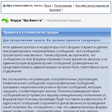
Добро пожаловать, гость
(
Вход
|
Регистрация
|
Что даёт регистрация на
форуме?
)
Форум "Мы Вместе"
> Форма регистрации
Правила и условия регистрации
Для продолжения заказа, Вы должны принять следующее:
Хотя администраторы и модераторы этого форума стараются удалять
или редактировать неприемлемые сообщения - все сообщения
просмотреть невозможно. Таким образом, вы признаёте, что
сообщения на этих форумах отражают точки зрения их авторов, а не
администрации форумов (кроме сообщений, размещённых её
представителями) и администрация не может быть ответственна за их
содержание.
Вы соглашаетесь не размещать оскорбительных, угрожающих,
клеветнических сообщений, порнографических сообщений,
призывов к национальной розни и прочих сообщений, могущих
нарушить соответствующие законы. Попытки размещения таких
сообщений могут привести к вашему немедленному отключению от
форумов (при этом ваш провайдер будет поставлен в известность). IP
адреса всех сообщений сохраняются для возможности проведения
такой политики. Вы соглашаетесь с тем, что администраторы форума
имеют право удалить, отредактировать, перенести или закрыть