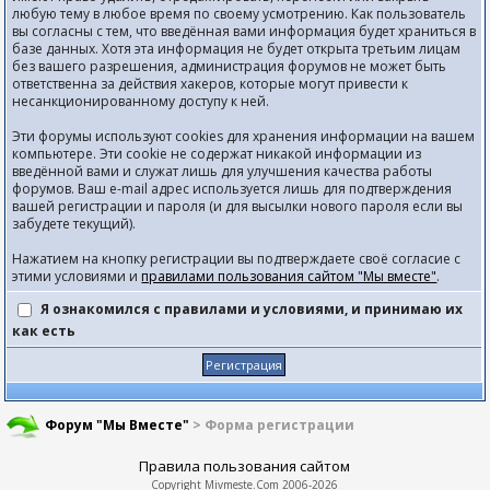
любую тему в любое время по своему усмотрению. Как пользователь
вы согласны с тем, что введённая вами информация будет храниться в
базе данных. Хотя эта информация не будет открыта третьим лицам
без вашего разрешения, администрация форумов не может быть
ответственна за действия хакеров, которые могут привести к
несанкционированному доступу к ней.
Эти форумы используют cookies для хранения информации на вашем
компьютере. Эти cookie не содержат никакой информации из
введённой вами и служат лишь для улучшения качества работы
форумов. Ваш e-mail адрес используется лишь для подтверждения
вашей регистрации и пароля (и для высылки нового пароля если вы
забудете текущий).
Нажатием на кнопку регистрации вы подтверждаете своё согласие с
этими условиями и
правилами пользования сайтом "Мы вместе"
.
Я ознакомился с правилами и условиями, и принимаю их
как есть
Форум "Мы Вместе"
> Форма регистрации
Правила пользования сайтом
Copyright
Mivmeste.Com
2006-2026