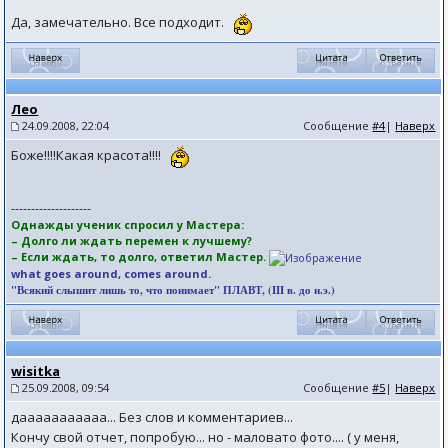
Да, замечательно. Все подходит.
Лео
24.09.2008, 22:04
Сообщение
#4
|
Наверх
Боже!!!!Какая красота!!!!
--------------------
Однажды ученик спросил у Мастера:
– Долго ли ждать перемен к лучшему?
– Если ждать, то долго, ответил Мастер.
what goes around, comes around.
"Всякий слышит лишь то, что понимает" ПЛАВТ, (III в. до н.э.)
wisitka
25.09.2008, 09:54
Сообщение
#5
|
Наверх
дааааааааааа... Без слов и комментариев...
Кончу свой отчет, попробую... но - маловато фото.... ( у меня,