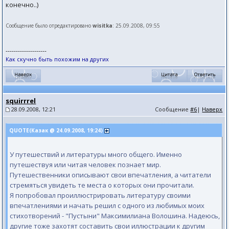
конечно..)
Сообщение было отредактировано
wisitka
: 25.09.2008, 09:55
--------------------
Как скучно быть похожим на других
squirrrel
28.09.2008, 12:21
Сообщение
#6
|
Наверх
QUOTE(Казак @ 24.09.2008, 19:24)
У путешествий и литературы много общего. Именно
путешествуя или читая человек познает мир.
Путешественники описывают свои впечатления, а читатели
стремяться увидеть те места о которых они прочитали.
Я попробовал проиллюстрировать литературу своими
впечатлениями и начать решил с одного из любимых моих
стихотворений - "Пустыни" Максимилиана Волошина. Надеюсь,
другие тоже захотят составить свои иллюстрации к другим