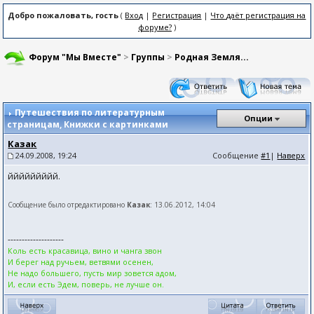
Добро пожаловать, гость
(
Вход
|
Регистрация
|
Что даёт регистрация на
форуме?
)
Форум "Мы Вместе"
>
Группы
>
Родная Земля...
Путешествия по литературным
Опции
страницам
, Книжки с картинками
Казак
24.09.2008, 19:24
Сообщение
#1
|
Наверх
ййййййййй.
Сообщение было отредактировано
Казак
: 13.06.2012, 14:04
--------------------
Коль есть красавица, вино и чанга звон
И берег над ручьем, ветвями осенен,
Не надо большего, пусть мир зовется адом,
И, если есть Эдем, поверь, не лучше он.