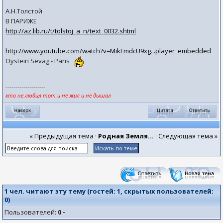
А.Н.Толстой
В ПАРИЖЕ
http://az.lib.ru/t/tolstoj_a_n/text_0032.shtml
http://www.youtube.com/watch?v=MikFmdcU9xg...player_embedded
Oystein Sevag - Paris
--------------------
кто не любил тот и не жил и не дышал
« Предыдущая тема
·
Родная Земля...
·
Следующая тема »
1 чел. читают эту тему (гостей:
1
, скрытых пользователей:
0
)
Пользователей:
0 -