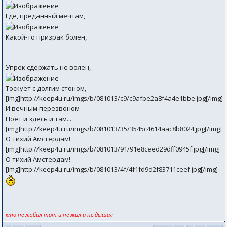
Где, преданный мечтам,
Какой-то призрак болен,
Упрек сдержать не волен,
Тоскует с долгим стоном,
[img]http://keep4u.ru/imgs/b/081013/c9/c9afbe2a8f4a4e1bbe.jpg[/img]
И вечным перезвоном
Поет и здесь и там...
[img]http://keep4u.ru/imgs/b/081013/35/3545c4614aac8b8024.jpg[/img]
О тихий Амстердам!
[img]http://keep4u.ru/imgs/b/081013/91/91e8ceed29dff0945f.jpg[/img]
О тихий Амстердам!
[img]http://keep4u.ru/imgs/b/081013/4f/4f1fd9d2f83711ceef.jpg[/img]
--------------------
кто не любил тот и не жил и не дышал