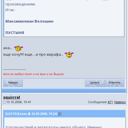
произведениям.
Итак -
Максимилиан Волошин
ПУСТЫНЯ
аха...
еще хочу!!!! еще... и про жирафа...
--------------------
кто не любил тот и не жил и не дышал
squirrrel
13.10.2008, 19:41
Сообщение
#7
|
Наверх
QUOTE(Казак @ 24.09.2008, 19:24)
У путешествий и литературы много общего. Именно