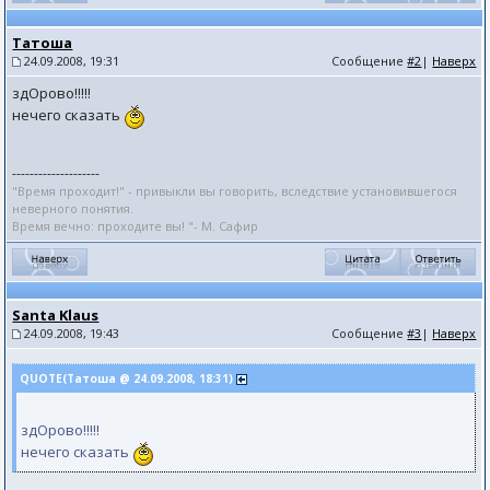
Татоша
24.09.2008, 19:31
Сообщение
#2
|
Наверх
здОрово!!!!!
нечего сказать
--------------------
"Время проходит!" - привыкли вы говорить, вследствие установившегося
неверного понятия.
Время вечно: проходите вы! "- М. Сафир
Santa Klaus
24.09.2008, 19:43
Сообщение
#3
|
Наверх
QUOTE(Татоша @ 24.09.2008, 18:31)
здОрово!!!!!
нечего сказать