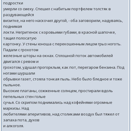
подростки
умерли со смеху. Спешил с набитым портфелем толстяк в
раздувающейся
визитке, на него наскочил другой, - оба заговорили, надуваясь,
поднимая
локти. Негритенок с коровьими губами, в красной шапочке,
тащил полосатую
картонку. У стены юноша с перекошенным лицом грыз ноготь.
Падали с грохотом
железные шторы на окнах. Сплошной поток автомобилей
двигался с ревом и
грохотом, удушал прогорклым, как пот, перегаром бензина. Под
ногами шуршали
обрывки газет, стояла тонкая пыль. Небо было бледное и тоже
пыльное.
Высокие платаны, сожженные солнцем, простирали вдоль
пепельных стен голые
сучья. Со скрипом поднимались над кофейнями огромные
маркизы. Над
любителями аперитивов, над столиками воздух был тяжел от
запаха пота, духов
и алкоголя.