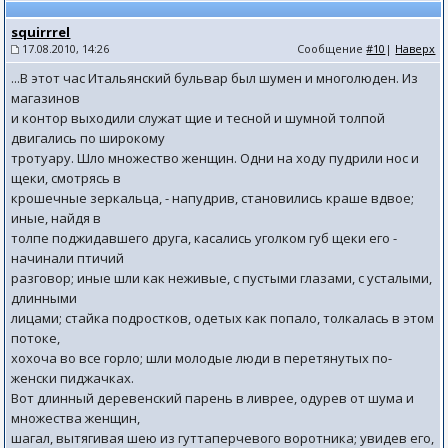
squirrrel
17.08.2010, 14:26
Сообщение
#10
|
Наверх
...В этот час Итальянский бульвар был шумен и многолюден. Из
магазинов
и контор выходили служат щие и тесной и шумной толпой
двигались по широкому
тротуару. Шло множество женщин. Одни на ходу пудрили нос и
щеки, смотрясь в
крошечные зеркальца, - напудрив, становились краше вдвое;
иные, найдя в
толпе поджидавшего друга, касались уголком губ щеки его -
начинали птичий
разговор; иные шли как неживые, с пустыми глазами, с усталыми,
длинными
лицами; стайка подростков, одетых как попало, толкалась в этом
потоке,
хохоча во все горло; шли молодые люди в перетянутых по-
женски пиджачках.
Вот длинный деревенский парень в ливрее, одурев от шума и
множества женщин,
шагал, вытягивая шею из гуттаперчевого воротника; увидев его,