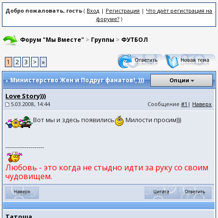
Добро пожаловать, гость
(
Вход
|
Регистрация
|
Что даёт регистрация на
форуме?
)
Форум "Мы Вместе"
>
Группы
>
ФУТБОЛ
1
2
3
>
»
Министерство Жен и Подруг фанатов!
, )))
Опции
Love Story)))
5.03.2008, 14:44
Сообщение
#1
|
Наверх
Вот мы и здесь появились
Милости просим)))
--------------------
Любовь - это когда не стыдно идти за руку со своим
чудовищем.
Татоша