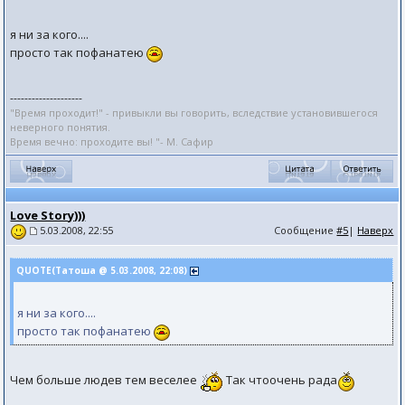
я ни за кого....
просто так пофанатею
--------------------
"Время проходит!" - привыкли вы говорить, вследствие установившегося
неверного понятия.
Время вечно: проходите вы! "- М. Сафир
Love Story)))
Сообщение
#5
|
Наверх
5.03.2008, 22:55
QUOTE(Татоша @ 5.03.2008, 22:08)
я ни за кого....
просто так пофанатею
Чем больше людев тем веселее
Так чтоочень рада