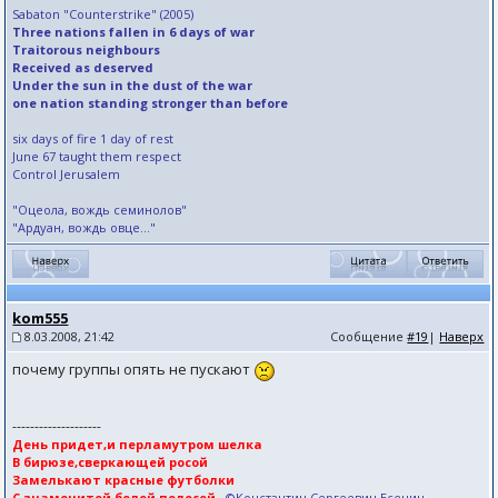
Sabaton "Counterstrike" (2005)
Three nations fallen in 6 days of war
Traitorous neighbours
Received as deserved
Under the sun in the dust of the war
one nation standing stronger than before
six days of fire 1 day of rest
June 67 taught them respect
Control Jerusalem
"Оцеола, вождь семинолов"
"Ардуан, вождь овце..."
kom555
8.03.2008, 21:42
Сообщение
#19
|
Наверх
почему группы опять не пускают
--------------------
День придет,и перламутром шелка
В бирюзе,сверкающей росой
Замелькают красные футболки
С знаменитой белой полосой
...
©Константин Сергеевич Есенин