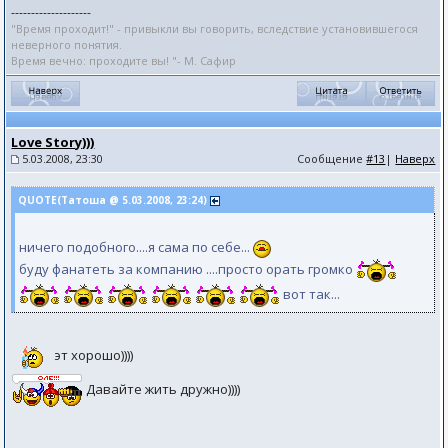
--------------------
"Время проходит!" - привыкли вы говорить, вследствие установившегося
неверного понятия.
Время вечно: проходите вы! "- М. Сафир
Love Story)))
5.03.2008, 23:30
Сообщение
#13
|
Наверх
QUOTE(Татоша @ 5.03.2008, 23:24)
ничего подобного....я сама по себе...
буду фанатеть за компанию ....просто орать громко
вот так...
эт хорошо))))
Давайте жить дружно))))
--------------------