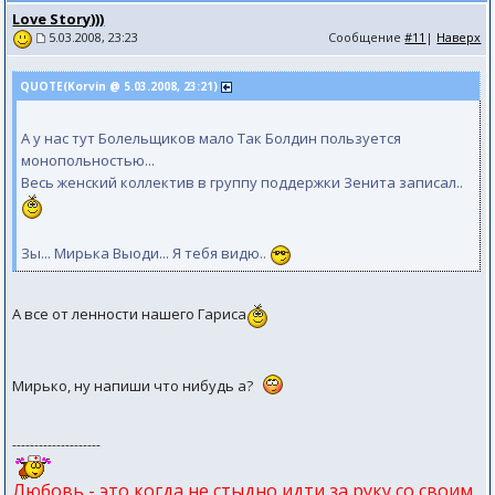
Love Story)))
Сообщение
#11
|
Наверх
5.03.2008, 23:23
QUOTE(Kоrvin @ 5.03.2008, 23:21)
А у нас тут Болельщиков мало Так Болдин пользуется
монопольностью...
Весь женский коллектив в группу поддержки Зенита записал..
Зы... Мирька Выоди... Я тебя видю..
А все от ленности нашего Гариса
Мирько, ну напиши что нибудь а?
--------------------
Любовь - это когда не стыдно идти за руку со своим