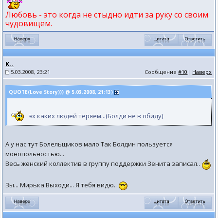
Любовь - это когда не стыдно идти за руку со своим
чудовищем.
К..
5.03.2008, 23:21
Сообщение
#10
|
Наверх
QUOTE(Love Story))) @ 5.03.2008, 21:13)
эх каких людей теряем...(Болди не в обиду)
А у нас тут Болельщиков мало Так Болдин пользуется
монопольностью...
Весь женский коллектив в группу поддержки Зенита записал..
Зы... Мирька Выходи... Я тебя видю..