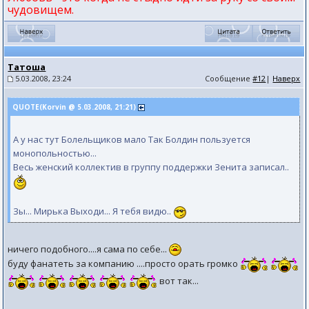
чудовищем.
Татоша
5.03.2008, 23:24
Сообщение
#12
|
Наверх
QUOTE(Kоrvin @ 5.03.2008, 21:21)
А у нас тут Болельщиков мало Так Болдин пользуется
монопольностью...
Весь женский коллектив в группу поддержки Зенита записал..
Зы... Мирька Выходи... Я тебя видю..
ничего подобного....я сама по себе...
буду фанатеть за компанию ....просто орать громко
вот так...