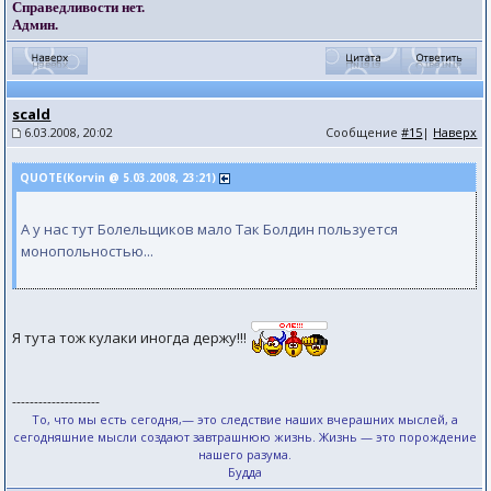
Справедливости нет.
Админ.
scald
6.03.2008, 20:02
Сообщение
#15
|
Наверх
QUOTE(Kоrvin @ 5.03.2008, 23:21)
А у нас тут Болельщиков мало Так Болдин пользуется
монопольностью...
Я тута тож кулаки иногда держу!!!
--------------------
То, что мы есть сегодня,— это следствие наших вчерашних мыслей, а
сегодняшние мысли создают завтрашнюю жизнь. Жизнь — это порождение
нашего разума.
Будда