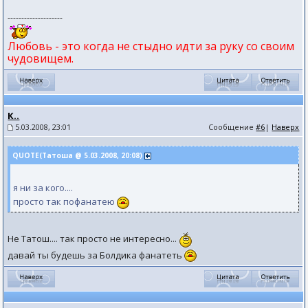
--------------------
Любовь - это когда не стыдно идти за руку со своим
чудовищем.
К..
5.03.2008, 23:01
Сообщение
#6
|
Наверх
QUOTE(Татоша @ 5.03.2008, 20:08)
я ни за кого....
просто так пофанатею
Не Татош.... так просто не интересно...
давай ты будешь за Болдика фанатеть