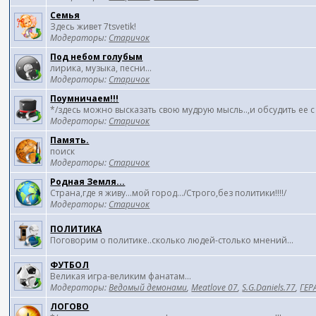
Семья
Здесь живет 7tsvetik!
Модераторы:
Старичок
Под небом голубым
лирика, музыка, песни...
Модераторы:
Старичок
Поумничаем!!!
*/здесь можно высказать свою мудрую мысль..,и обсудить ее с
Модераторы:
Старичок
Память.
поиск
Модераторы:
Старичок
Родная Земля...
Страна,где я живу...мой город.../Строго,без политики!!!!/
Модераторы:
Старичок
ПОЛИТИКА
Поговорим о политике..сколько людей-столько мнений...
ФУТБОЛ
Великая игра-великим фанатам...
Модераторы:
Ведомый демонами
,
Meatlove 07
,
S.G.Daniels.77
,
ГЕР
ЛОГОВО