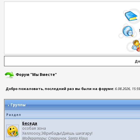
До
Форум "Мы Вместе"
Добро пожаловать, последний раз вы были на форуме:
6.08.2026, 15:5
Группы
Раздел
Беседа
особая зона
Хеллоооу,ЭВрибады!Даёшь шизгару!
Модераторы:
Старичок
,
Santa Klaus