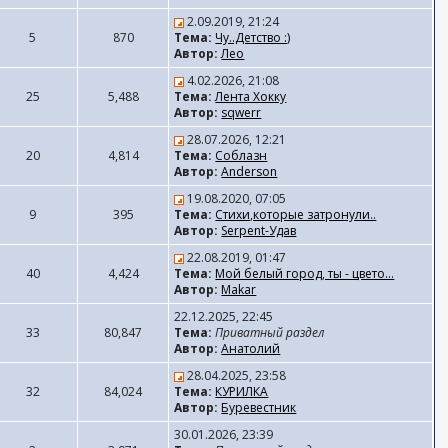
2.09.2019, 21:24
5
870
Тема:
Чу..Детство :)
Автор:
Лео
4.02.2026, 21:08
25
5,488
Тема:
Лента Хокку
Автор:
sqwerr
28.07.2026, 12:21
20
4,814
Тема:
Соблазн
Автор:
Anderson
19.08.2020, 07:05
9
395
Тема:
Стихи,которые затронули..
Автор:
Serpent-Удав
22.08.2019, 01:47
40
4,424
Тема:
Мой белый город, ты - цвето...
Автор:
Makar
22.12.2025, 22:45
33
80,847
Тема:
Приватный раздел
Автор:
Анатолий
28.04.2025, 23:58
32
84,024
Тема:
КУРИЛКА
Автор:
Буревестник
30.01.2026, 23:39