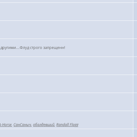
 другими....Флуд строго запрещенн!
А-Horse
,
СанСаныч
,
обалдевший
,
Randall Flagg