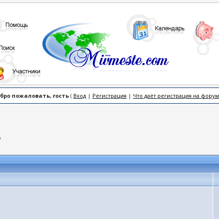
бро пожаловать, гость
(
Вход
|
Регистрация
|
Что даёт регистрация на форум
9