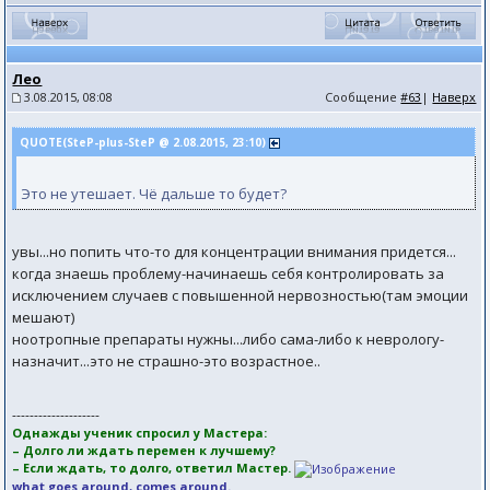
Лео
3.08.2015, 08:08
Сообщение
#63
|
Наверх
QUOTE(SteP-plus-SteP @ 2.08.2015, 23:10)
Это не утешает. Чё дальше то будет?
увы...но попить что-то для концентрации внимания придется...
когда знаешь проблему-начинаешь себя контролировать за
исключением случаев с повышенной нервозностью(там эмоции
мешают)
ноотропные препараты нужны...либо сама-либо к неврологу-
назначит...это не страшно-это возрастное..
--------------------
Однажды ученик спросил у Мастера:
– Долго ли ждать перемен к лучшему?
– Если ждать, то долго, ответил Мастер.
what goes around, comes around.