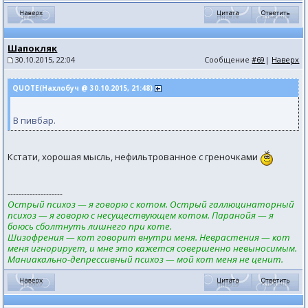
Шапокляк
30.10.2015, 22:04
Сообщение
#69
|
Наверх
QUOTE(Нахлобуч @ 30.10.2015, 21:48)
В пивбар.
Кстати, хорошая мысль, нефильтрованное с греночками
--------------------
Острый психоз — я говорю с котом. Острый галлюцинаторный
психоз — я говорю с несуществующем котом. Паранойя — я
боюсь сболтнуть лишнего при коте.
Шизофрения — кот говорит внутри меня. Неврастения — кот
меня игнорирует, и мне это кажется совершенно невыносимым.
Маниакально-депрессивный психоз — мой кот меня не ценит.