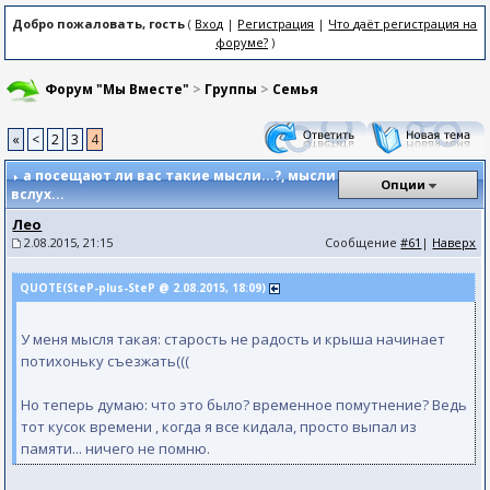
Добро пожаловать, гость
(
Вход
|
Регистрация
|
Что даёт регистрация на
форуме?
)
Форум "Мы Вместе"
>
Группы
>
Семья
«
<
2
3
4
а посещают ли вас такие мысли...?
, мысли
Опции
вслух...
Лео
2.08.2015, 21:15
Сообщение
#61
|
Наверх
QUOTE(SteP-plus-SteP @ 2.08.2015, 18:09)
У меня мысля такая: старость не радость и крыша начинает
потихоньку съезжать(((
Но теперь думаю: что это было? временное помутнение? Ведь
тот кусок времени , когда я все кидала, просто выпал из
памяти... ничего не помню.