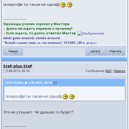
склероз)))и ты такая-не одна))))
--------------------
Однажды ученик спросил у Мастера:
– Долго ли ждать перемен к лучшему?
– Если ждать, то долго, ответил Мастер.
what goes around, comes around.
"Всякий слышит лишь то, что понимает" ПЛАВТ, (III в. до н.э.)
SteP-plus-SteP
3.08.2015, 00:10
Сообщение
#62
|
Наверх
QUOTE(Лео @ 2.08.2015, 20:15)
склероз)))и ты такая-не одна))))
Это не утешает. Чё дальше то будет?
--------------------