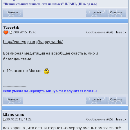
"Всякий слышит лишь то, что понимает" ПЛАВТ, (III в. до н.э.)
7tsvetik
Сообщение
#64
|
Наверх
7.09.2015, 15:45
http://youryoga.org/happy-world/
Всемирная медитация на всеобщее счастье, мир и
благоденствие
в 19 часов по Москве
--------------------
Если умело зачеркнуть минус, то получится плюс -)
Шапокляк
30.10.2015, 11:22
Сообщение
#65
|
Наверх
как хорошо , что есть интернет...склерозу очень помогает..всё