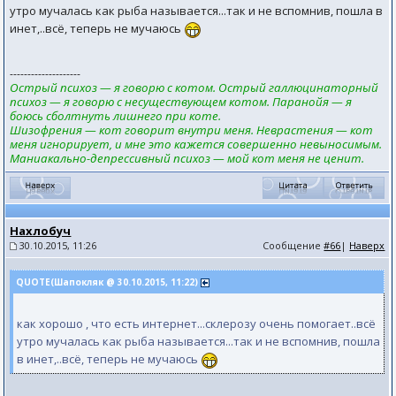
утро мучалась как рыба называется...так и не вспомнив, пошла в
инет,..всё, теперь не мучаюсь
--------------------
Острый психоз — я говорю с котом. Острый галлюцинаторный
психоз — я говорю с несуществующем котом. Паранойя — я
боюсь сболтнуть лишнего при коте.
Шизофрения — кот говорит внутри меня. Неврастения — кот
меня игнорирует, и мне это кажется совершенно невыносимым.
Маниакально-депрессивный психоз — мой кот меня не ценит.
Нахлобуч
30.10.2015, 11:26
Сообщение
#66
|
Наверх
QUOTE(Шапокляк @ 30.10.2015, 11:22)
как хорошо , что есть интернет...склерозу очень помогает..всё
утро мучалась как рыба называется...так и не вспомнив, пошла
в инет,..всё, теперь не мучаюсь