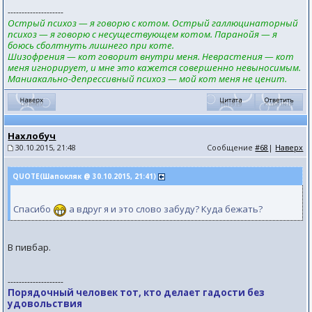
--------------------
Острый психоз — я говорю с котом. Острый галлюцинаторный
психоз — я говорю с несуществующем котом. Паранойя — я
боюсь сболтнуть лишнего при коте.
Шизофрения — кот говорит внутри меня. Неврастения — кот
меня игнорирует, и мне это кажется совершенно невыносимым.
Маниакально-депрессивный психоз — мой кот меня не ценит.
Нахлобуч
30.10.2015, 21:48
Сообщение
#68
|
Наверх
QUOTE(Шапокляк @ 30.10.2015, 21:41)
Спасибо
а вдруг я и это слово забуду? Куда бежать?
В пивбар.
--------------------
Порядочный человек тот, кто делает гадости без
удовольствия