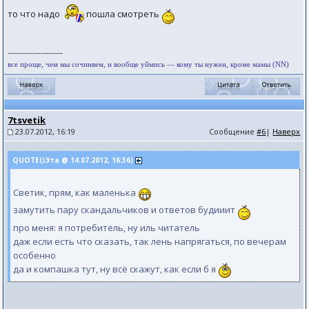
то что надо
пошла смотреть
--------------------
все проще, чем мы сочиняем, и вообще уймись — кому ты нужен, кроме мамы (NN)
7tsvetik
23.07.2012, 16:19
Сообщение
#6
|
Наверх
QUOTE()Эта @ 14.07.2012, 16:36)
Светик, прям, как маленька
замутить пару скандальчиков и ответов будииит
про меня: я потребитель, ну иль читатель
даж если есть что сказать, так лень напрягаться, по вечерам
особенно
да и компашка тут, ну всё скажут, как если б я