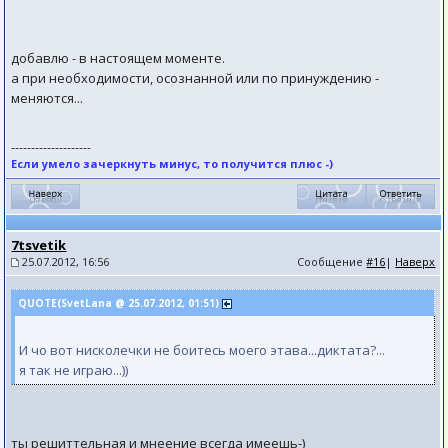
добавлю - в настоящем моменте.
а при необходимости, осознанной или по принуждению -
меняются...
--------------------
Если умело зачеркнуть минус, то получится плюс -)
7tsvetik
25.07.2012, 16:56
Сообщение
#16
|
Наверх
QUOTE(SvetLana @ 25.07.2012, 01:51)
И чо вот нисколечки не боитесь моего этава...диктата?...
я так не играю...))
ты решиттельная и мнеение всегда имеешь-)