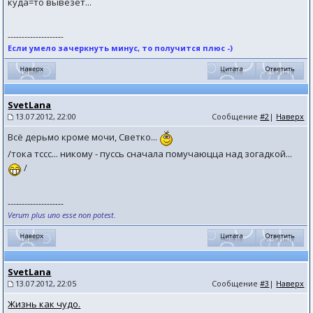
куда=то вывезет...
--------------------
Если умело зачеркнуть минус, то получится плюс -)
SvetLana
13.07.2012, 22:00
Сообщение
#2
|
Наверх
Всё дерьмо кроме мочи, Светко...
/тока тссс... никому - пуссь сначала помучаюцца над зогадкой...
/
--------------------
Verum plus uno esse non potest.
SvetLana
13.07.2012, 22:05
Сообщение
#3
|
Наверх
Жизнь как чудо.