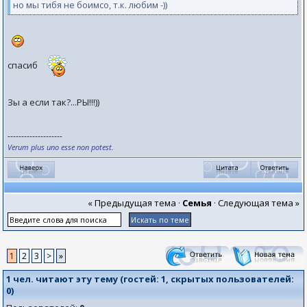
но мы тибя не боимсо, т.к. любим -))
спасиб
Зы а если так?...РЫ!!!))
--------------------
Verum plus uno esse non potest.
« Предыдущая тема
·
Семья
·
Следующая тема »
1
2
3
>
»
1 чел. читают эту тему (гостей:
1
, скрытых пользователей:
0
)