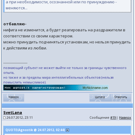
а при необходимости, осознанной или по принуждению -
меняются...
отбавляю-
нифига не изменится, а будет реагировать на раздражители в
соответствии со своим характером.
можно принудить подчиняться установкам, но нельзя принудить
к действиям из любви.
--------------------
познающий субъект не может выйти не только за границы чувственного
опыта,
но также и за пределы мира интеллигибельных объектов (нельзя
помыслить немыслимое).
SvetLana
26.07.2012, 23:11
Сообщение
#19
|
Наверх
QUOTE(Agnostik @ 24.07.2012, 02:44)