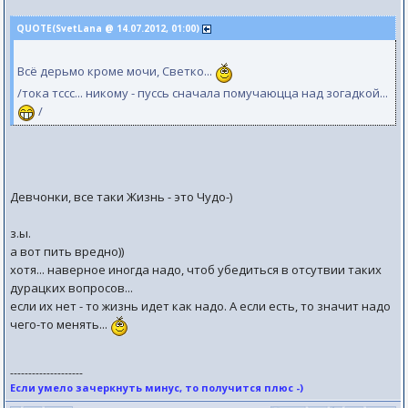
QUOTE(SvetLana @ 14.07.2012, 01:00)
Всё дерьмо кроме мочи, Светко...
/тока тссс... никому - пуссь сначала помучаюцца над зогадкой...
/
Девчонки, все таки Жизнь - это Чудо-)
з.ы.
а вот пить вредно))
хотя... наверное иногда надо, чтоб убедиться в отсутвии таких
дурацких вопросов...
если их нет - то жизнь идет как надо. А если есть, то значит надо
чего-то менять...
--------------------
Если умело зачеркнуть минус, то получится плюс -)