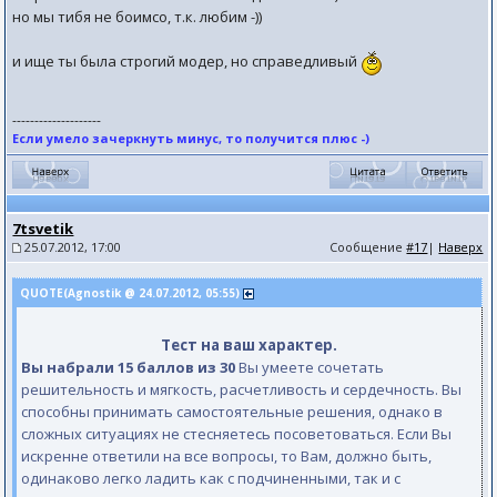
но мы тибя не боимсо, т.к. любим -))
и ище ты была строгий модер, но справедливый
--------------------
Если умело зачеркнуть минус, то получится плюс -)
7tsvetik
25.07.2012, 17:00
Сообщение
#17
|
Наверх
QUOTE(Agnostik @ 24.07.2012, 05:55)
Тест на ваш характер.
Вы набрали 15 баллов из 30
Вы умеете сочетать
решительность и мягкость, расчетливость и сердечность. Вы
способны принимать самостоятельные решения, однако в
сложных ситуациях не стесняетесь посоветоваться. Если Вы
искренне ответили на все вопросы, то Вам, должно быть,
одинаково легко ладить как с подчиненными, так и с