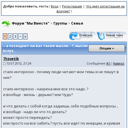
Добро пожаловать, гость
(
Вход
|
Регистрация
|
Что даёт регистрация на
форуме?
)
Форум "Мы Вместе"
>
Группы
>
Семья
1
2
3
>
»
а посещают ли вас такие мысли...?
, мысли
Опции
вслух...
7tsvetik
13.07.2012, 21:24
Сообщение
#1
|
Наверх
стало интересно - почему люди читают мои темы и не пишут в
них?
стало интересно - нахрена мне все это надо..?
и вообще - жизнь - дерьмо? или Чудо?
и что делать с собой когда задаешь себе подобные вопросы...
и вообще - надо ли что-то делать?
может просто переждать?
или просто на все забить? пусть все идет по инерции, и кривая