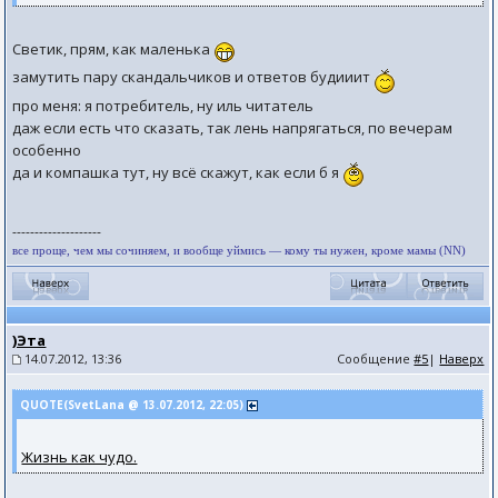
Светик, прям, как маленька
замутить пару скандальчиков и ответов будииит
про меня: я потребитель, ну иль читатель
даж если есть что сказать, так лень напрягаться, по вечерам
особенно
да и компашка тут, ну всё скажут, как если б я
--------------------
все проще, чем мы сочиняем, и вообще уймись — кому ты нужен, кроме мамы (NN)
)Эта
14.07.2012, 13:36
Сообщение
#5
|
Наверх
QUOTE(SvetLana @ 13.07.2012, 22:05)
Жизнь как чудо.