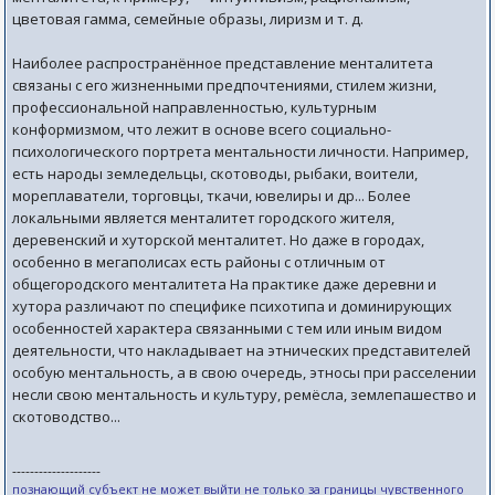
цветовая гамма, семейные образы, лиризм и т. д.
Наиболее распространённое представление менталитета
связаны с его жизненными предпочтениями, стилем жизни,
профессиональной направленностью, культурным
конформизмом, что лежит в основе всего социально-
психологического портрета ментальности личности. Например,
есть народы земледельцы, скотоводы, рыбаки, воители,
мореплаватели, торговцы, ткачи, ювелиры и др... Более
локальными является менталитет городского жителя,
деревенский и хуторской менталитет. Но даже в городах,
особенно в мегаполисах есть районы с отличным от
общегородского менталитета На практике даже деревни и
хутора различают по специфике психотипа и доминирующих
особенностей характера связанными с тем или иным видом
деятельности, что накладывает на этнических представителей
особую ментальность, а в свою очередь, этносы при расселении
несли свою ментальность и культуру, ремёсла, землепашество и
скотоводство...
--------------------
познающий субъект не может выйти не только за границы чувственного