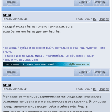
Агни
24.07.2012, 02:44
Сообщение
#7
|
Наверх
каждый может быть только таким, как есть.
если бы он мог быть другим- был бы.
--------------------
познающий субъект не может выйти не только за границы чувственного
опыта,
но также и за пределы мира интеллигибельных объектов (нельзя
помыслить немыслимое).
Агни
24.07.2012, 02:45
Сообщение
#8
|
Наверх
Менталитет — мировоззренческая матрица, картина мира в
сознании человека и его вписанность в эту картину. Это норма
представления мира вокруг себя и себя в нём. Черты
менталитета, к примеру, — интуитивизм, рационализм,