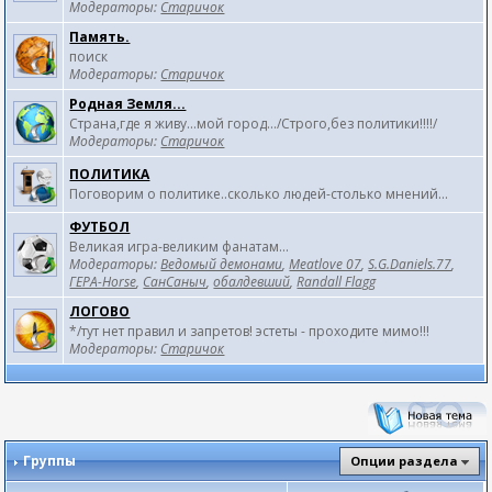
Модераторы:
Старичок
Память.
поиск
Модераторы:
Старичок
Родная Земля...
Страна,где я живу...мой город.../Строго,без политики!!!!/
Модераторы:
Старичок
ПОЛИТИКА
Поговорим о политике..сколько людей-столько мнений...
ФУТБОЛ
Великая игра-великим фанатам...
Модераторы:
Ведомый демонами
,
Meatlove 07
,
S.G.Daniels.77
,
ГЕРА-Horse
,
СанСаныч
,
обалдевший
,
Randall Flagg
ЛОГОВО
*/тут нет правил и запретов! эстеты - проходите мимо!!!
Модераторы:
Старичок
Группы
Опции раздела