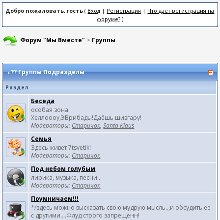
Добро пожаловать, гость
(
Вход
|
Регистрация
|
Что даёт регистрация на
форуме?
)
Форум "Мы Вместе"
>
Группы
??
Группы Подразделы
Раздел
Беседа
особая зона
Хеллоооу,ЭВрибады!Даёшь шизгару!
Модераторы:
Старичок
,
Santa Klaus
Семья
Здесь живет 7tsvetik!
Модераторы:
Старичок
Под небом голубым
лирика, музыка, песни...
Модераторы:
Старичок
Поумничаем!!!
*/здесь можно высказать свою мудрую мысль..,и обсудить ее
с другими....Флуд строго запрещенн!