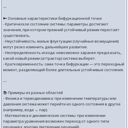
---
🔑 Основные характеристики бифуркационной точки
- Критическое состояние системы: параметры достигают
значения, при котором прежний устойчивый режим перестаёт
существовать.
- Неустойчивость: малые флуктуации (случайные возмущения)
могут резко изменить дальнейшее развитие.
- Неопределённость исхода: невозможно заранее предсказать,
какой новый режим (аттрактор) система выберет.
- Кратковременность: сама точка бифуркации — это переходный
момент, разделяющий более длительные устойчивые состояния.
---
📚 Примеры из разных областей
- Физика и термодинамика: при изменении температуры или
давления система может перейти из одного состояния в другое
(например, вода → пар).
- Математика и динамические системы: при изменении
параметра уравнения возможен переход от одного типа
решения к другому (ветвление решений).