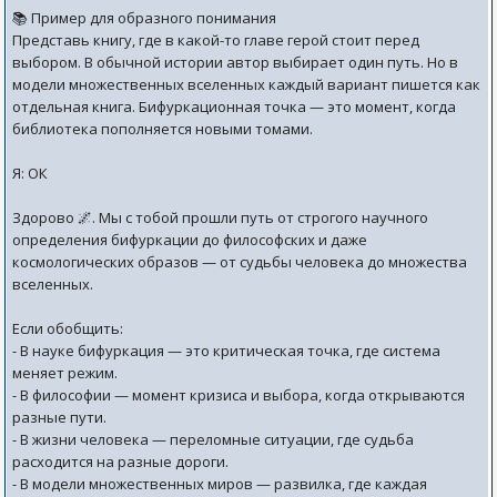
📚 Пример для образного понимания
Представь книгу, где в какой-то главе герой стоит перед
выбором. В обычной истории автор выбирает один путь. Но в
модели множественных вселенных каждый вариант пишется как
отдельная книга. Бифуркационная точка — это момент, когда
библиотека пополняется новыми томами.
Я: ОК
Здорово 🌌. Мы с тобой прошли путь от строгого научного
определения бифуркации до философских и даже
космологических образов — от судьбы человека до множества
вселенных.
Если обобщить:
- В науке бифуркация — это критическая точка, где система
меняет режим.
- В философии — момент кризиса и выбора, когда открываются
разные пути.
- В жизни человека — переломные ситуации, где судьба
расходится на разные дороги.
- В модели множественных миров — развилка, где каждая