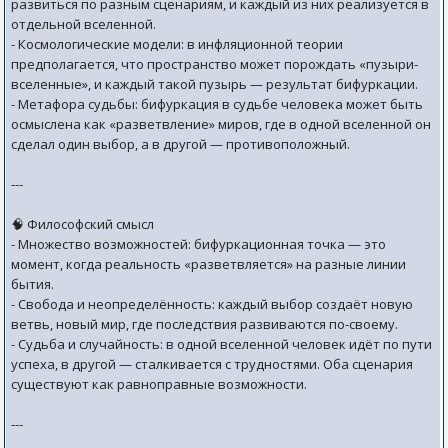
развиться по разным сценариям, и каждый из них реализуется в
отдельной вселенной.
- Космологические модели: в инфляционной теории
предполагается, что пространство может порождать «пузыри-
вселенные», и каждый такой пузырь — результат бифуркации.
- Метафора судьбы: бифуркация в судьбе человека может быть
осмыслена как «разветвление» миров, где в одной вселенной он
сделал один выбор, а в другой — противоположный.
---
🧠 Философский смысл
- Множество возможностей: бифуркационная точка — это
момент, когда реальность «разветвляется» на разные линии
бытия.
- Свобода и неопределённость: каждый выбор создаёт новую
ветвь, новый мир, где последствия развиваются по-своему.
- Судьба и случайность: в одной вселенной человек идёт по пути
успеха, в другой — сталкивается с трудностями. Оба сценария
существуют как равноправные возможности.
---