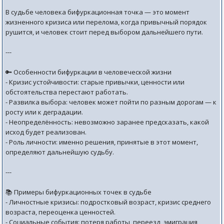
В судьбе человека бифуркационная точка — это момент
жизненного кризиса или перелома, когда привычный порядок
рушится, и человек стоит перед выбором дальнейшего пути.
---
🔑 Особенности бифуркации в человеческой жизни
- Кризис устойчивости: старые привычки, ценности или
обстоятельства перестают работать.
- Развилка выбора: человек может пойти по разным дорогам — к
росту или к деградации.
- Неопределённость: невозможно заранее предсказать, какой
исход будет реализован.
- Роль личности: именно решения, принятые в этот момент,
определяют дальнейшую судьбу.
---
📚 Примеры бифуркационных точек в судьбе
- Личностные кризисы: подростковый возраст, кризис среднего
возраста, переоценка ценностей.
- Социальные события: потеря работы, переезд, эмиграция,