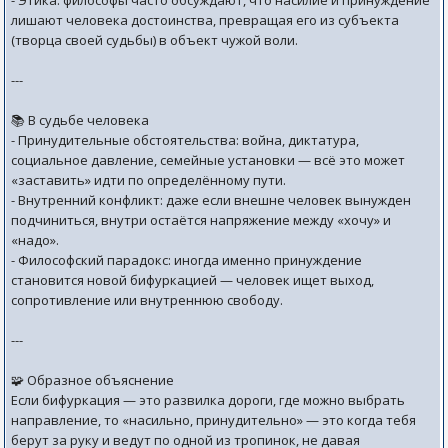
- Этика: философы часто обсуждают, что насилие и принуждение
лишают человека достоинства, превращая его из субъекта
(творца своей судьбы) в объект чужой воли.
---
📚 В судьбе человека
- Принудительные обстоятельства: война, диктатура,
социальное давление, семейные установки — всё это может
«заставить» идти по определённому пути.
- Внутренний конфликт: даже если внешне человек вынужден
подчиниться, внутри остаётся напряжение между «хочу» и
«надо».
- Философский парадокс: иногда именно принуждение
становится новой бифуркацией — человек ищет выход,
сопротивление или внутреннюю свободу.
---
🧩 Образное объяснение
Если бифуркация — это развилка дороги, где можно выбрать
направление, то «насильно, принудительно» — это когда тебя
берут за руку и ведут по одной из тропинок, не давая