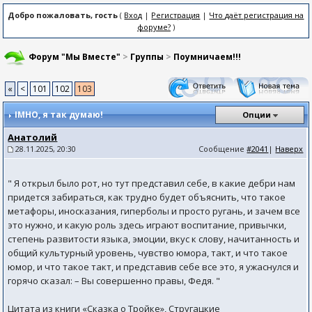
Добро пожаловать, гость
(
Вход
|
Регистрация
|
Что даёт регистрация на
форуме?
)
Форум "Мы Вместе"
>
Группы
>
Поумничаем!!!
«
<
101
102
103
IMHO
, я так думаю!
Опции
Анатолий
28.11.2025, 20:30
Сообщение
#2041
|
Наверх
" Я открыл было рот, но тут представил себе, в какие дебри нам
придется забираться, как трудно будет объяснить, что такое
метафоры, иносказания, гиперболы и просто ругань, и зачем все
это нужно, и какую роль здесь играют воспитание, привычки,
степень развитости языка, эмоции, вкус к слову, начитанность и
общий культурный уровень, чувство юмора, такт, и что такое
юмор, и что такое такт, и представив себе все это, я ужаснулся и
горячо сказал: – Вы совершенно правы, Федя. "
Цитата из книги «Сказка о Тройке», Стругацкие