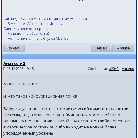
--------------------
Однажды Мастер Никеда сказал своим ученикам:
— В мире нет Абсолютной Истины.
Один из учеников спросил:
— А эта истина абсолютна?
— Нет, конечно, — улыбнулся Мастер
Анатолий
18.12.2025, 19:45
Сообщение
#2042
|
Наверх
МОЯ БЕСЕДА С ИИ.
Я: Что такое - бифуркационная точка?
Бифуркационная точка — это критический момент в развитии
системы, когда она теряет устойчивость и может пойти по
разным путям эволюции. В такой точке система либо переходит
в хаотическое состояние, либо выходит на новый, более
упорядоченный уровень.