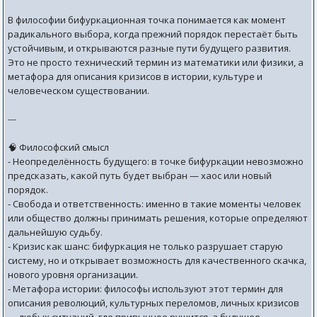
В философии бифуркационная точка понимается как момент
радикального выбора, когда прежний порядок перестаёт быть
устойчивым, и открываются разные пути будущего развития.
Это не просто технический термин из математики или физики, а
метафора для описания кризисов в истории, культуре и
человеческом существовании.
---
🧠 Философский смысл
- Неопределённость будущего: в точке бифуркации невозможно
предсказать, какой путь будет выбран — хаос или новый
порядок.
- Свобода и ответственность: именно в такие моменты человек
или общество должны принимать решения, которые определяют
дальнейшую судьбу.
- Кризис как шанс: бифуркация не только разрушает старую
систему, но и открывает возможность для качественного скачка,
нового уровня организации.
- Метафора истории: философы используют этот термин для
описания революций, культурных переломов, личных кризисов