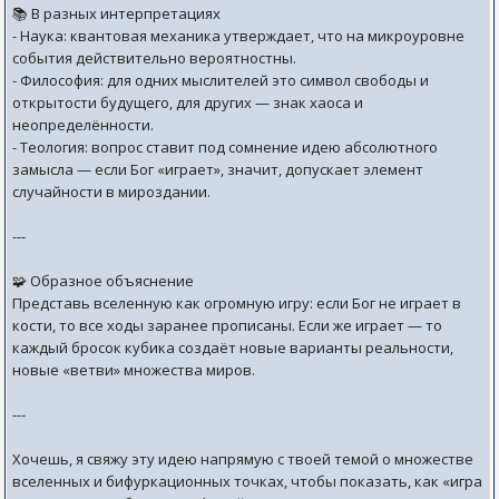
📚 В разных интерпретациях
- Наука: квантовая механика утверждает, что на микроуровне
события действительно вероятностны.
- Философия: для одних мыслителей это символ свободы и
открытости будущего, для других — знак хаоса и
неопределённости.
- Теология: вопрос ставит под сомнение идею абсолютного
замысла — если Бог «играет», значит, допускает элемент
случайности в мироздании.
---
🧩 Образное объяснение
Представь вселенную как огромную игру: если Бог не играет в
кости, то все ходы заранее прописаны. Если же играет — то
каждый бросок кубика создаёт новые варианты реальности,
новые «ветви» множества миров.
---
Хочешь, я свяжу эту идею напрямую с твоей темой о множестве
вселенных и бифуркационных точках, чтобы показать, как «игра