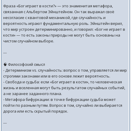
Фраза «Бог играет в кости?» — это знаменитая метафора,
связанная с Альбертом Эйнштейном. Он так выражал своё
несогласие с квантовой механикой, где случайность и
вероятность играют фундаментальную роль. Эйнштейн верил,
что мир устроен детерминированно, и говорил: «Бог не играет в
кости» — то есть законы природы не могут быть основаны на
чистом случайном выборе.
---
🧠 Философский смысл
- Детерминизм vs. случайность: вопрос о том, управляется ли мир
строгими законами или в его основе лежит вероятность.
- Свобода и судьба: если «Бог играет в кости», то человеческая
жизнь и вселенная могут быть результатом случайных событий,
а не заранее заданного плана.
- Метафора бифуркации: в точке бифуркации судьба может
пойти по разным путям. Вопрос в том, случайно ли выбирается
дорога или есть скрытый порядок.
---