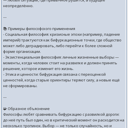
— любых ситуаций, где привычное рушится, а будущее
неопределённо.
---
📚 Примеры философского применения
- Социальная философия: кризисные эпохи (например, падение
империй) трактуются как бифуркационные точки, где общество
может либо деградировать, либо перейти к более сложной
форме организации.
- Экзистенциальная философия: личные жизненные выборы —
моменты, когда человек стоит на развилке и должен принять
решение, которое изменит его жизнь.
- Этика и ценности: бифуркация связана с переоценкой
ценностей, когда старые ориентиры теряют силу, а новые ещё
не сформированы.
---
🧩 Образное объяснение
Философы любят сравнивать бифуркацию с развилкой дороги:
до неё путь был один, но в критический момент он расходится на
несколько тропинок. Выбор — не только случайность, но и