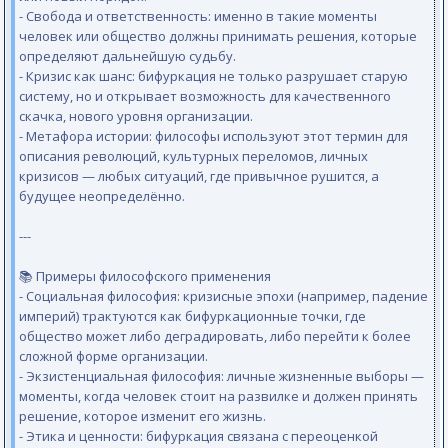
- Свобода и ответственность: именно в такие моменты
человек или общество должны принимать решения, которые
определяют дальнейшую судьбу.
- Кризис как шанс: бифуркация не только разрушает старую
систему, но и открывает возможность для качественного
скачка, нового уровня организации.
- Метафора истории: философы используют этот термин для
описания революций, культурных переломов, личных
кризисов — любых ситуаций, где привычное рушится, а
будущее неопределённо.
---
📚 Примеры философского применения
- Социальная философия: кризисные эпохи (например, падение
империй) трактуются как бифуркационные точки, где
общество может либо деградировать, либо перейти к более
сложной форме организации.
- Экзистенциальная философия: личные жизненные выборы —
моменты, когда человек стоит на развилке и должен принять
решение, которое изменит его жизнь.
- Этика и ценности: бифуркация связана с переоценкой