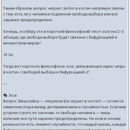
Таким образом, вопрос «играет ли Бог в кости» напрямую связан
с тем, есть ли у человека подлинная свобода выбора или всё
заранее предопределено.
Хочешь, я соберу это в короткий философский текст-эссе (на 2–3
абзаца), где свобода выбора будет связана с бифуркацией и
множеством миров?
-Я: Ок
Тогда вот короткое философское эссе, связывающее идею «игры
в кости» с свободой выбора и бифуркацией 🌌:
---
🎭 Эссе
Вопрос Эйнштейна — «Неужели Бог играет в кости?» — остаётся
символом спора между детерминизмом и случайностью. Если мир
устроен строго по законам, то свобода человека — лишь
иллюзия: все пути заранее предопределены. Но если в основе
реальности есть элемент случайности, то каждый кризис, каждая