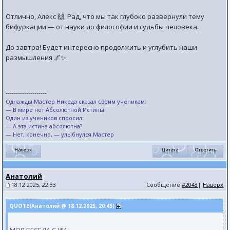
Отлично, Алекс 🙌. Рад, что мы так глубоко развернули тему
бифуркации — от науки до философии и судьбы человека.
До завтра! Будет интересно продолжить и углубить наши
размышления 🌌✨.
--------------------
Однажды Мастер Никеда сказал своим ученикам:
— В мире нет Абсолютной Истины.
Один из учеников спросил:
— А эта истина абсолютна?
— Нет, конечно, — улыбнулся Мастер
Анатолий
18.12.2025, 22:33
Сообщение
#2043
|
Наверх
QUOTE(Анатолий @ 18.12.2025, 20:45)