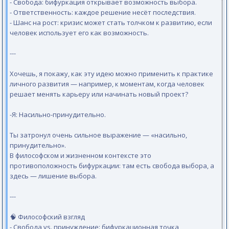
- Свобода: бифуркация открывает возможность выбора.
- Ответственность: каждое решение несёт последствия.
- Шанс на рост: кризис может стать толчком к развитию, если
человек использует его как возможность.
---
Хочешь, я покажу, как эту идею можно применить к практике
личного развития — например, к моментам, когда человек
решает менять карьеру или начинать новый проект?
-Я: Насильно-принудительно.
Ты затронул очень сильное выражение — «насильно,
принудительно».
В философском и жизненном контексте это
противоположность бифуркации: там есть свобода выбора, а
здесь — лишение выбора.
---
🧠 Философский взгляд
- Свобода vs. принуждение: бифуркационная точка