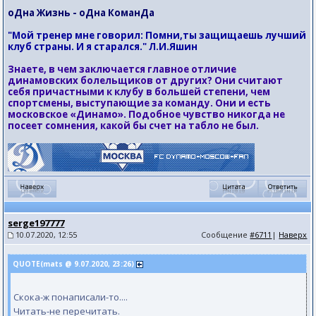
оДна Жизнь - оДна КоманДа
"Мой тренер мне говорил: Помни,ты защищаешь лучший
клуб страны. И я старался." Л.И.Яшин
Знаете, в чем заключается главное отличие
динамовских болельщиков от других? Они считают
себя причастными к клубу в большей степени, чем
спортсмены, выступающие за команду. Они и есть
московское «Динамо». Подобное чувство никогда не
посеет сомнения, какой бы счет на табло не был.
serge197777
10.07.2020, 12:55
Сообщение
#6711
|
Наверх
QUOTE(mats @ 9.07.2020, 23:26)
Скока-ж понаписали-то....
Читать-не перечитать.