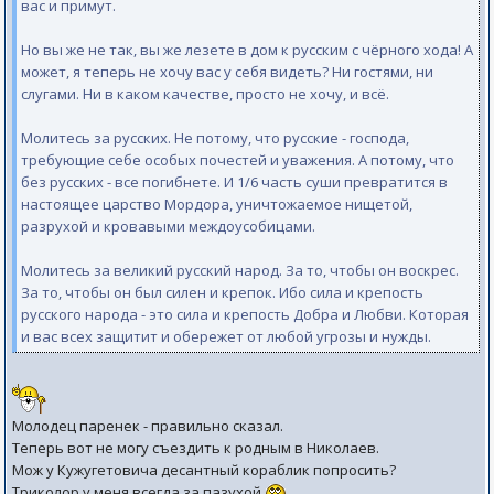
вас и примут.
Но вы же не так, вы же лезете в дом к русским с чёрного хода! А
может, я теперь не хочу вас у себя видеть? Ни гостями, ни
слугами. Ни в каком качестве, просто не хочу, и всё.
Молитесь за русских. Не потому, что русские - господа,
требующие себе особых почестей и уважения. А потому, что
без русских - все погибнете. И 1/6 часть суши превратится в
настоящее царство Мордора, уничтожаемое нищетой,
разрухой и кровавыми междоусобицами.
Молитесь за великий русский народ. За то, чтобы он воскрес.
За то, чтобы он был силен и крепок. Ибо сила и крепость
русского народа - это сила и крепость Добра и Любви. Которая
и вас всех защитит и обережет от любой угрозы и нужды.
Молодец паренек - правильно сказал.
Теперь вот не могу съездить к родным в Николаев.
Мож у Кужугетовича десантный кораблик попросить?
Триколор у меня всегда за пазухой