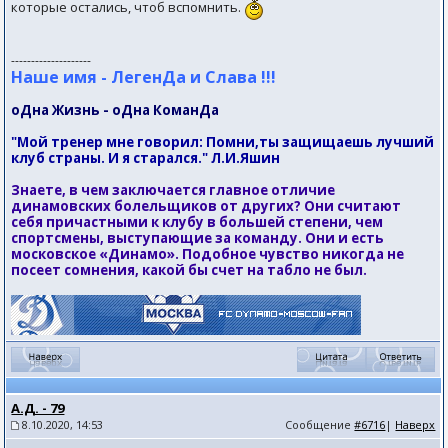
которые остались, чтоб вспомнить.
--------------------
Наше имя - ЛегенДа и Слава !!!
оДна Жизнь - оДна КоманДа
"Мой тренер мне говорил: Помни,ты защищаешь лучший
клуб страны. И я старался." Л.И.Яшин
Знаете, в чем заключается главное отличие
динамовских болельщиков от других? Они считают
себя причастными к клубу в большей степени, чем
спортсмены, выступающие за команду. Они и есть
московское «Динамо». Подобное чувство никогда не
посеет сомнения, какой бы счет на табло не был.
А.Д. - 79
8.10.2020, 14:53
Сообщение
#6716
|
Наверх