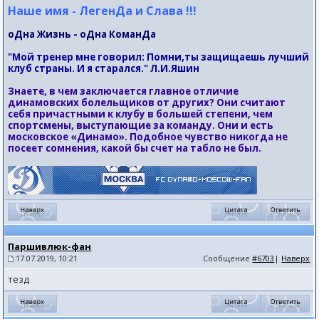
Наше имя - ЛегенДа и Слава !!!
оДна Жизнь - оДна КоманДа
"Мой тренер мне говорил: Помни,ты защищаешь лучший
клуб страны. И я старался." Л.И.Яшин
Знаете, в чем заключается главное отличие
динамовских болельщиков от других? Они считают
себя причастными к клубу в большей степени, чем
спортсмены, выступающие за команду. Они и есть
московское «Динамо». Подобное чувство никогда не
посеет сомнения, какой бы счет на табло не был.
Паршивлюк-фан
17.07.2019, 10:21
Сообщение
#6703
|
Наверх
тезд