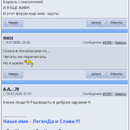
Борюсь с онкологией.
И Я ЕЩЕ ЖИВ!!!
И этот форум еще жив - круть!
mats
9.07.2020, 23:26
Сообщение
#6708
|
Наверх
Скока-ж понаписали-то....
Читать-не перечитать.
Но я асилю
А.Д. - 79
10.07.2020, 01:31
Сообщение
#6709
|
Наверх
Какие люди !!!! Рад видеть в добром здравии !!!
--------------------
Наше имя - ЛегенДа и Слава !!!