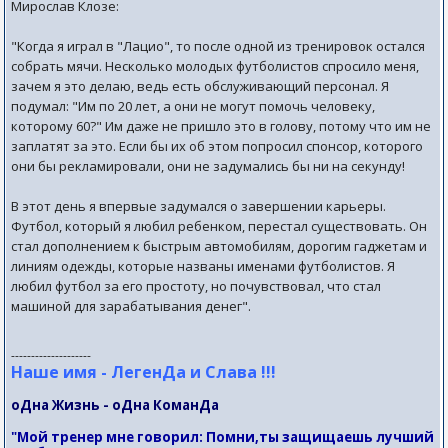
Мирослав Клозе:
"Когда я играл в "Лацио", то после одной из тренировок остался
собрать мячи. Несколько молодых футболистов спросило меня,
зачем я это делаю, ведь есть обслуживающий персонал. Я
подумал: "Им по 20 лет, а они не могут помочь человеку,
которому 60?" Им даже не пришло это в голову, потому что им не
заплатят за это. Если бы их об этом попросил спонсор, которого
они бы рекламировали, они не задумались бы ни на секунду!
В этот день я впервые задумался о завершении карьеры.
Футбол, который я любил ребенком, перестал существовать. Он
стал дополнением к быстрым автомобилям, дорогим гаджетам и
линиям одежды, которые названы именами футболистов. Я
любил футбол за его простоту, но почувствовал, что стал
машиной для зарабатывания денег".
--------------------
Наше имя - ЛегенДа и Слава !!!
оДна Жизнь - оДна КоманДа
"Мой тренер мне говорил: Помни,ты защищаешь лучший