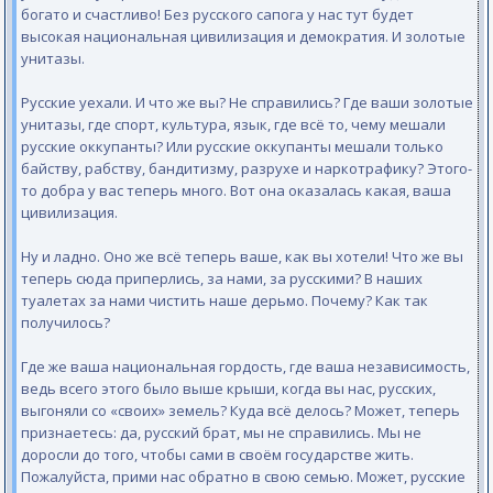
богато и счастливо! Без русского сапога у нас тут будет
высокая национальная цивилизация и демократия. И золотые
унитазы.
Русские уехали. И что же вы? Не справились? Где ваши золотые
унитазы, где спорт, культура, язык, где всё то, чему мешали
русские оккупанты? Или русские оккупанты мешали только
байству, рабству, бандитизму, разрухе и наркотрафику? Этого-
то добра у вас теперь много. Вот она оказалась какая, ваша
цивилизация.
Ну и ладно. Оно же всё теперь ваше, как вы хотели! Что же вы
теперь сюда приперлись, за нами, за русскими? В наших
туалетах за нами чистить наше дерьмо. Почему? Как так
получилось?
Где же ваша национальная гордость, где ваша независимость,
ведь всего этого было выше крыши, когда вы нас, русских,
выгоняли со «своих» земель? Куда всё делось? Может, теперь
признаетесь: да, русский брат, мы не справились. Мы не
доросли до того, чтобы сами в своём государстве жить.
Пожалуйста, прими нас обратно в свою семью. Может, русские