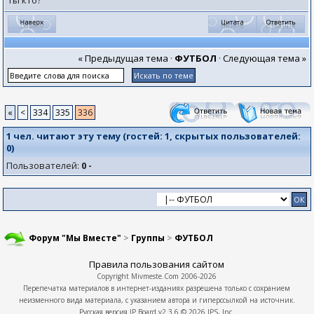
Ты кто?
« Предыдущая тема
·
ФУТБОЛ
·
Следующая тема »
«
<
334
335
336
1 чел. читают эту тему (гостей:
1
, скрытых пользователей:
0
)
Пользователей:
0 -
Форум "Мы Вместе"
>
Группы
>
ФУТБОЛ
Правила пользования сайтом
Copyright
Mivmeste.Com
2006-2026
Перепечатка материалов в интернет-изданиях разрешена только с сохранием
неизменного вида материала, с указанием автора и гиперссылкой на источник.
Русская версия
IP.Board
v2.3.6 © 2026
IPS, Inc.