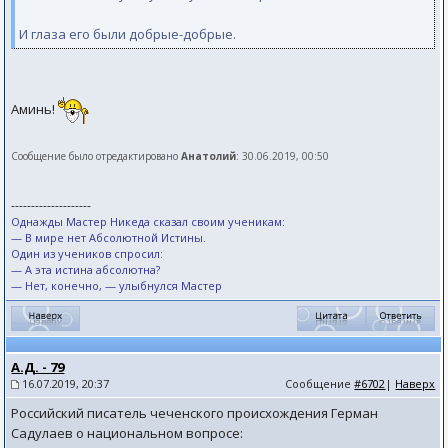
И глаза его были добрые-добрые.
Аминь!
Сообщение было отредактировано
Анатолий
: 30.06.2019, 00:50
--------------------
Однажды Мастер Никеда сказал своим ученикам:
— В мире нет Абсолютной Истины.
Один из учеников спросил:
— А эта истина абсолютна?
— Нет, конечно, — улыбнулся Мастер
А.Д. - 79
16.07.2019, 20:37
Сообщение
#6702
|
Наверх
Российский писатель чеченского происхождения Герман
Садулаев о национальном вопросе: