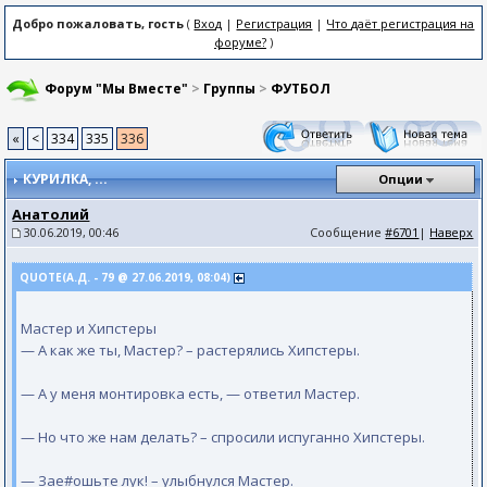
Добро пожаловать, гость
(
Вход
|
Регистрация
|
Что даёт регистрация на
форуме?
)
Форум "Мы Вместе"
>
Группы
>
ФУТБОЛ
«
<
334
335
336
КУРИЛКА
, ...
Опции
Анатолий
30.06.2019, 00:46
Сообщение
#6701
|
Наверх
QUOTE(А.Д. - 79 @ 27.06.2019, 08:04)
Мастер и Хипстеры
— А как же ты, Мастер? – растерялись Хипстеры.
— А у меня монтировка есть, — ответил Мастер.
— Но что же нам делать? – спросили испуганно Хипстеры.
— Зае#ошьте лук! – улыбнулся Мастер.