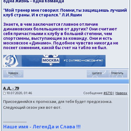
оДна Жизнь - оДна КоманДа
"Мой тренер мне говорил: Помни,ты защищаешь лучший
клуб страны. И я старался." Л.И.Яшин
Знаете, в чем заключается главное отличие
динамовских болельщиков от других? Они считают
себя причастными к клубу в большей степени, чем
спортсмены, выступающие за команду. Они и есть
московское «Динамо». Подобное чувство никогда не
посеет сомнения, какой бы счет на табло не был.
А.Д. - 79
10.07.2020, 01:46
Сообщение
#6710
|
Наверх
Присоединяйся к прогнозам, для тебя будет предсезонка.
Следующий сезон уже вот-вот.
--------------------
Наше имя - ЛегенДа и Слава !!!