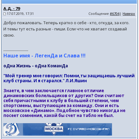
А.Д. - 79
17.07.2019, 17:31
Сообщение
#6704
|
Наверх
Добро пожаловать. Теперь кратко о себе - кто, откуда, за кого.
И темы тут есть разные - пиши. Если что не хватает создавай
свою.
--------------------
Наше имя - ЛегенДа и Слава !!!
оДна Жизнь - оДна КоманДа
"Мой тренер мне говорил: Помни,ты защищаешь лучший
клуб страны. И я старался." Л.И.Яшин
Знаете, в чем заключается главное отличие
динамовских болельщиков от других? Они считают
себя причастными к клубу в большей степени, чем
спортсмены, выступающие за команду. Они и есть
московское «Динамо». Подобное чувство никогда не
посеет сомнения, какой бы счет на табло не был.