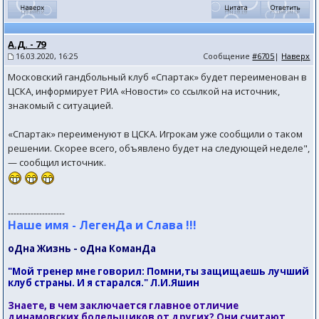
А.Д. - 79
16.03.2020, 16:25
Сообщение
#6705
|
Наверх
Московский гандбольный клуб «Спартак» будет переименован в
ЦСКА, информирует РИА «Новости» со ссылкой на источник,
знакомый с ситуацией.
«Спартак» переименуют в ЦСКА. Игрокам уже сообщили о таком
решении. Скорее всего, объявлено будет на следующей неделе",
— сообщил источник.
--------------------
Наше имя - ЛегенДа и Слава !!!
оДна Жизнь - оДна КоманДа
"Мой тренер мне говорил: Помни,ты защищаешь лучший
клуб страны. И я старался." Л.И.Яшин
Знаете, в чем заключается главное отличие
динамовских болельщиков от других? Они считают