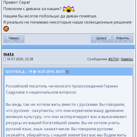
Привет Серж!
Повоюем с дивана за наших?
Нашим бы мозгов побольше да диван помягше.
Я реально не понимаю некоторые наши селекционные решения
mats
10.07.2020, 23:28
Сообщение
#6714
|
Наверх
QUOTE(А.Д. - 79 @ 16.07.2019, 20:37)
Российский писатель чеченского происхождения Герман
Садулаев о национальном вопросе:
Вы ведь так не хотели жить вместе с русскими. Вы говорили,
что русские - оккупанты, что они изувечили вашу древнюю
великую культуру, что они эксплуатируют вас и выкачивают
ресурсы из вашей богатейшей земли. Вы не хотели учить
русский язык, язык захватчиков. Вы говорили русским:
уезжайте, убирайтесь с нашей земли! Без вас мы будем жить