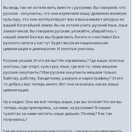
Вы ведь так не хотели жить вместе с русскими. Вы говорили, что
русские - оккупанты, что они изувечили вашу древнюю великую
культуру, что они эксплуатируют вас и выкачивают ресурсы из
вашей богатейшей земли. Вы не хотели учить русский язык, язык
захватчиков. Вы говорили русским: уезжайте, убирайтесь с
нашей земли! Без вас мы будем жить богато и счастливо! Без
русского сапога у нас тут будет высокая национальная
цивилизация и демократия. И золотые унитазы.
Русские уехали. И что же вы? Не справились? Где ваши золотые
унитазы, где спорт, культура, язык, где всё то, чему мешали
русские оккупанты? Или русские оккупанты мешали только
байству, рабству, бандитизму, разрухе и наркотрафику? Этого-
то добра у вас теперь много. Вот она оказалась какая, ваша
цивилизация.
Ну и ладно. Оно же всё теперь ваше, как вы хотели! Что же вы
теперь сюда приперлись, за нами, за русскими? В наших
туалетах за нами чистить наше дерьмо. Почему? Как так
получилось?
Где же ваша национальная гордость, где ваша независимость,