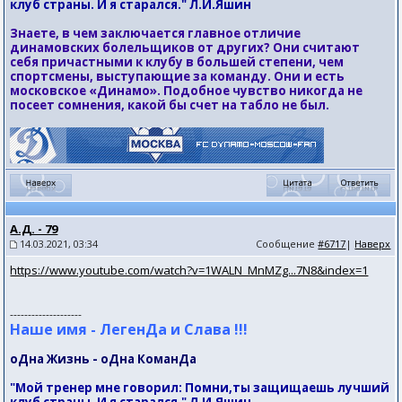
клуб страны. И я старался." Л.И.Яшин
Знаете, в чем заключается главное отличие
динамовских болельщиков от других? Они считают
себя причастными к клубу в большей степени, чем
спортсмены, выступающие за команду. Они и есть
московское «Динамо». Подобное чувство никогда не
посеет сомнения, какой бы счет на табло не был.
А.Д. - 79
14.03.2021, 03:34
Сообщение
#6717
|
Наверх
https://www.youtube.com/watch?v=1WALN_MnMZg...7N8&index=1
--------------------
Наше имя - ЛегенДа и Слава !!!
оДна Жизнь - оДна КоманДа
"Мой тренер мне говорил: Помни,ты защищаешь лучший