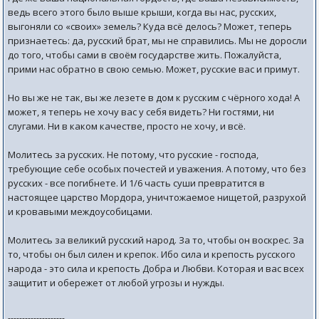
ведь всего этого было выше крыши, когда вы нас, русских,
выгоняли со «своих» земель? Куда всё делось? Может, теперь
признаетесь: да, русский брат, мы не справились. Мы не доросли
до того, чтобы сами в своём государстве жить. Пожалуйста,
прими нас обратно в свою семью. Может, русские вас и примут.
Но вы же не так, вы же лезете в дом к русским с чёрного хода! А
может, я теперь не хочу вас у себя видеть? Ни гостями, ни
слугами. Ни в каком качестве, просто не хочу, и всё.
Молитесь за русских. Не потому, что русские - господа,
требующие себе особых почестей и уважения. А потому, что без
русских - все погибнете. И 1/6 часть суши превратится в
настоящее царство Мордора, уничтожаемое нищетой, разрухой
и кровавыми междоусобицами.
Молитесь за великий русский народ. За то, чтобы он воскрес. За
то, чтобы он был силен и крепок. Ибо сила и крепость русского
народа - это сила и крепость Добра и Любви. Которая и вас всех
защитит и обережет от любой угрозы и нужды.
--------------------