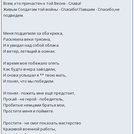
Всем, кто причастен к той Весне - Слава!
Живым Солдатам той войны - Спасибо! Павшим - Спасибо,не
подведем.
Меня подцепили за оба крюка,
Расклеила веки трясина,
И я увидал над собой облака
И ветер, летящий в осинах.
И время моё побежало опять
Как будто вчера заводили,
И снова услышал я ** твою мать,
И понял, что мы победили.
И понял - пожить мне ещё предстоит,
Пускай - не герой - победитель,
Пробитые немцами братья мои,
Простите меня и поймите.
Простите - не смог показать мастерство
Красивой военной работы,