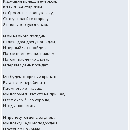
К друзьям приеду вечерком,
К таким же старикам.
Отбросив в сторону клюку,
Скажу - налейте старику,
Я вновь вернулся к вам.
И мы немного посидим,
В глаза друг другу поглядим,
И первый час пройдет.
Потом немножечко нальем,
Потом тихонечко споем,
И первый день пройдет.
Мы будем спорить и кричать,
Ругаться и перебивать,
Как много лет назад.
Мы вспомним тех кто не пришел,
И тех с кем было хорошо,
И годы пролетят.
И пронесутся день за днем,
Мы всех ушедших подождем
И встанем на крыло.