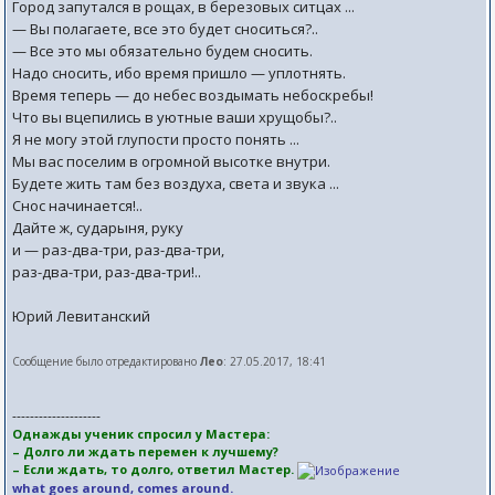
Город запутался в рощах, в березовых ситцах ...
— Вы полагаете, все это будет сноситься?..
— Все это мы обязательно будем сносить.
Надо сносить, ибо время пришло — уплотнять.
Время теперь — до небес воздымать небоскребы!
Что вы вцепились в уютные ваши хрущобы?..
Я не могу этой глупости просто понять ...
Мы вас поселим в огромной высотке внутри.
Будете жить там без воздуха, света и звука ...
Снос начинается!..
Дайте ж, сударыня, руку
и — раз-два-три, раз-два-три,
раз-два-три, раз-два-три!..
Юрий Левитанский
Сообщение было отредактировано
Лео
: 27.05.2017, 18:41
--------------------
Однажды ученик спросил у Мастера:
– Долго ли ждать перемен к лучшему?
– Если ждать, то долго, ответил Мастер.
what goes around, comes around.