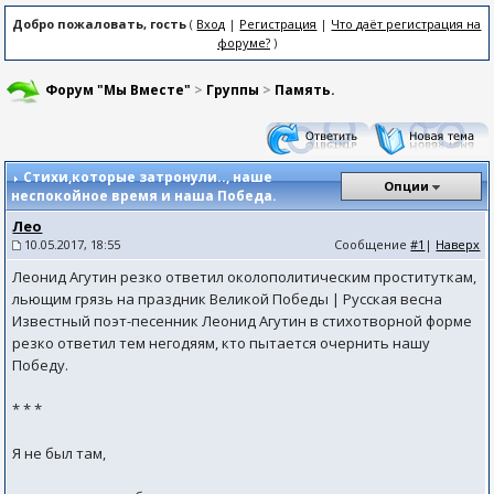
Добро пожаловать, гость
(
Вход
|
Регистрация
|
Что даёт регистрация на
форуме?
)
Форум "Мы Вместе"
>
Группы
>
Память.
Стихи,которые затронули..
, наше
Опции
неспокойное время и наша Победа.
Лео
10.05.2017, 18:55
Сообщение
#1
|
Наверх
Леонид Агутин резко ответил околополитическим проституткам,
льющим грязь на праздник Великой Победы | Русская весна
Известный поэт-песенник Леонид Агутин в стихотворной форме
резко ответил тем негодяям, кто пытается очернить нашу
Победу.
* * *
Я не был там,