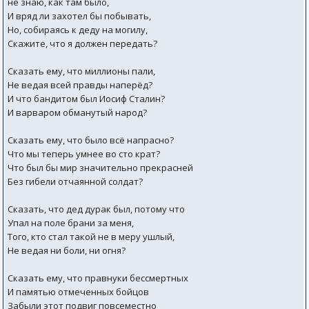
не знаю, как там было,
И вряд ли захотел бы побывать,
Но, собираясь к деду на могилу,
Скажите, что я должен передать?
Сказать ему, что миллионы пали,
Не ведая всей правды наперёд?
И что бандитом был Иосиф Сталин?
И варваром обманутый народ?
Сказать ему, что было всё напрасно?
Что мы теперь умнее во сто крат?
Что был бы мир значительно прекрасней
Без гибели отчаянной солдат?
Сказать, что дед дурак был, потому что
Упал на поле брани за меня,
Того, кто стал такой не в меру ушлый,
Не ведая ни боли, ни огня?
Сказать ему, что правнуки бессмертных
И памятью отмеченных бойцов
Забыли этот подвиг повсеместно