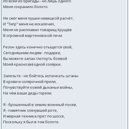
Из всей из бригады - но лишь одного
Меня сохранило болото.
Не сжёг меня пушки немецкой расчёт,
И "Тигр" меня не искалечил,
Меня не расплавил товарищ Хрущёв
В огромной мартеновской печи.
Резон здесь конечно отыщется свой,
Сегодняшним людям - подарки,
Вы можете запах глотнуть боевой
Моей краснозвёздной солярки.
Залезьте - не бойтесь испачкать штаны
В крови и солярочной прели,
Почувствуйте кожей дыханье войны,
На чём ваши деды горели.
Я - брошенный в землю военный посев,
Я - памятник сгинувшей роте,
И мирная техника прёт по шоссе,
Поскольку я был в том болоте.