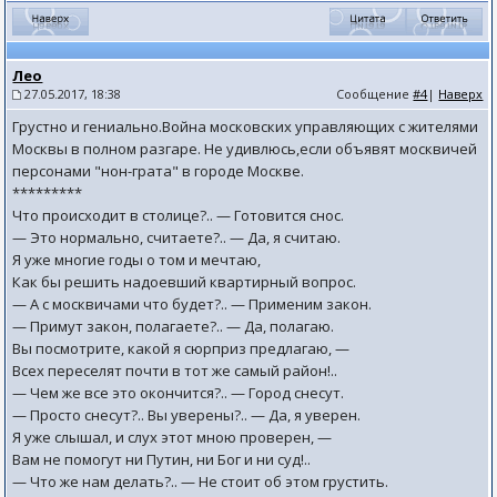
Лео
27.05.2017, 18:38
Сообщение
#4
|
Наверх
Грустно и гениально.Война московских управляющих с жителями
Москвы в полном разгаре. Не удивлюсь,если объявят москвичей
персонами "нон-грата" в городе Москве.
*********
Что происходит в столице?.. — Готовится снос.
— Это нормально, считаете?.. — Да, я считаю.
Я уже многие годы о том и мечтаю,
Как бы решить надоевший квартирный вопрос.
— А с москвичами что будет?.. — Применим закон.
— Примут закон, полагаете?.. — Да, полагаю.
Вы посмотрите, какой я сюрприз предлагаю, —
Всех переселят почти в тот же самый район!..
— Чем же все это окончится?.. — Город снесут.
— Просто снесут?.. Вы уверены?.. — Да, я уверен.
Я уже слышал, и слух этот мною проверен, —
Вам не помогут ни Путин, ни Бог и ни суд!..
— Что же нам делать?.. — Не стоит об этом грустить.