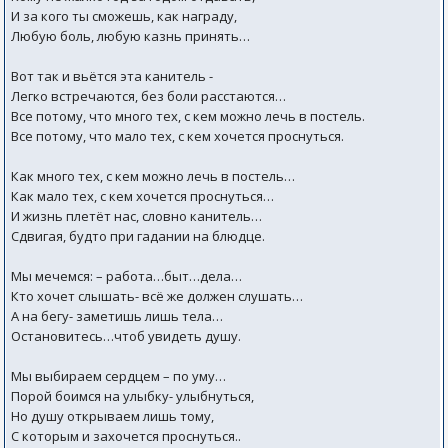
И за кого ты сможешь, как награду,
Любую боль, любую казнь принять…
Вот так и вьётся эта канитель -
Легко встречаются, без боли расстаются…
Все потому, что много тех, с кем можно лечь в постель.
Все потому, что мало тех, с кем хочется проснуться.
Как много тех, с кем можно лечь в постель…
Как мало тех, с кем хочется проснуться…
И жизнь плетёт нас, словно канитель…
Сдвигая, будто при гадании на блюдце.
Мы мечемся: – работа…быт…дела…
Кто хочет слышать- всё же должен слушать…
А на бегу- заметишь лишь тела…
Остановитесь…чтоб увидеть душу.
Мы выбираем сердцем – по уму…
Порой боимся на улыбку- улыбнуться,
Но душу открываем лишь тому,
С которым и захочется проснуться..