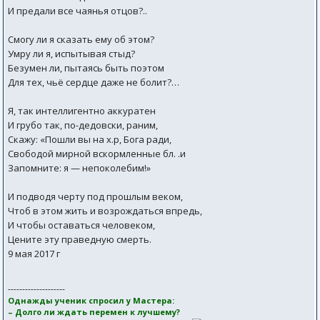
И предали все чаянья отцов?..
Смогу ли я сказать ему об этом?
Умру ли я, испытывая стыд?
Безумен ли, пытаясь быть поэтом
Для тех, чьё сердце даже не болит?…
Я, так интеллигентно аккуратен
И грубо так, по-дедовски, раним,
Скажу: «Пошли вы на х.р, Бога ради,
Свободой мирной вскормленные бл. .и
Запомните: я — непоколебим!»
И подводя черту под прошлым веком,
Чтоб в этом жить и возрождаться впредь,
И чтобы оставаться человеком,
Цените эту праведную смерть.
9 мая 2017 г
--------------------
Однажды ученик спросил у Мастера:
– Долго ли ждать перемен к лучшему?