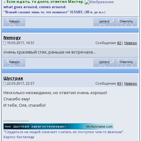
– Если ждать, то долго, ответил Мастер.
what goes around, comes around.
"Всякий слышит лишь то, что понимает" ПЛАВТ, (III в. до н.э.)
Nemogy
19.05.2017, 14:51
Сообщение
#2
|
Наверх
очень красивый стих, раньше не встречала...
Шустрая
22.05.2017, 22:37
Сообщение
#3
|
Наверх
Несколько неожиданно, но ответил очень хорошо!
Спасибо ему!
И тебе, Оля, спасибо!
--------------------
"Сердиться на людей означает считать их поступки чем-то важным".
Карлос Кастанеда