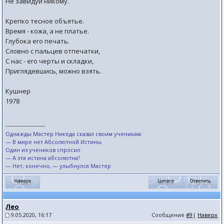
Не завидуй никому.
Крепко тесное объятье.
Время - кожа, а не платье.
Глубока его печать.
Словно с пальцев отпечатки,
С нас - его черты и складки,
Приглядевшись, можно взять.
Кушнер
1978
--------------------
Однажды Мастер Никеда сказал своим ученикам:
— В мире нет Абсолютной Истины.
Один из учеников спросил:
— А эта истина абсолютна?
— Нет, конечно, — улыбнулся Мастер
Лео
9.05.2020, 16:17
Сообщение
#9
|
Наверх