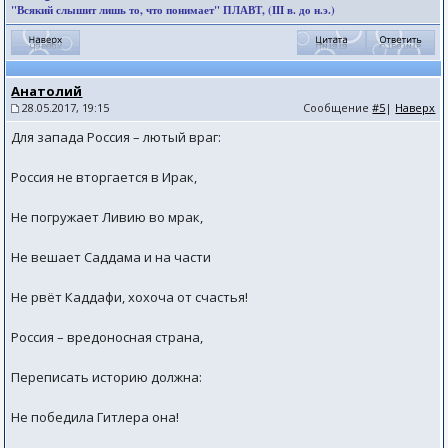
"Всякий слышит лишь то, что понимает" ПЛАВТ, (III в. до н.э.)
Анатолий
28.05.2017, 19:15
Сообщение
#5
|
Наверх
Для запада Россия – лютый враг:
Россия не вторгается в Ирак,
Не погружает Ливию во мрак,
Не вешает Саддама и на части
Не рвёт Каддафи, хохоча от счастья!
Россия – вредоносная страна,
Переписать историю должна:
Не победила Гитлера она!