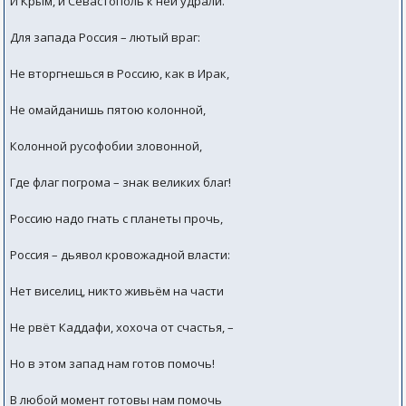
И Крым, и Севастополь к ней удрали.
Для запада Россия – лютый враг:
Не вторгнешься в Россию, как в Ирак,
Не омайданишь пятою колонной,
Колонной русофобии зловонной,
Где флаг погрома – знак великих благ!
Россию надо гнать с планеты прочь,
Россия – дьявол кровожадной власти:
Нет виселиц, никто живьём на части
Не рвёт Каддафи, хохоча от счастья, –
Но в этом запад нам готов помочь!
В любой момент готовы нам помочь