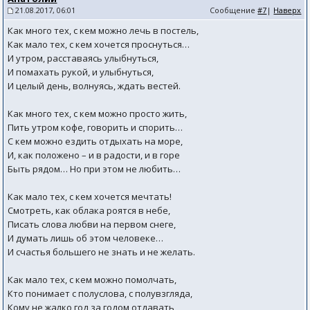
21.08.2017, 06:01
Сообщение
#7
|
Наверх
Как много тех, с кем можно лечь в постель,
Как мало тех, с кем хочется проснуться…
И утром, расставаясь улыбнуться,
И помахать рукой, и улыбнуться,
И целый день, волнуясь, ждать вестей.
Как много тех, с кем можно просто жить,
Пить утром кофе, говорить и спорить…
С кем можно ездить отдыхать на море,
И, как положено – и в радости, и в горе
Быть рядом… Но при этом не любить…
Как мало тех, с кем хочется мечтать!
Смотреть, как облака роятся в небе,
Писать слова любви на первом снеге,
И думать лишь об этом человеке…
И счастья большего не знать и не желать.
Как мало тех, с кем можно помолчать,
Кто понимает с полуслова, с полувзгляда,
Кому не жалко год за годом отдавать,