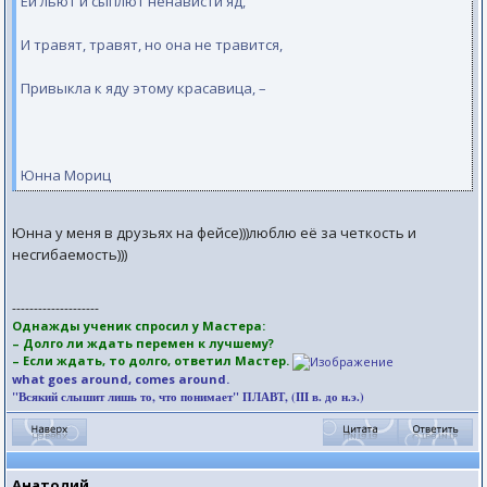
Ей льют и сыплют ненависти яд,
И травят, травят, но она не травится,
Привыкла к яду этому красавица, –
Юнна Мориц
Юнна у меня в друзьях на фейсе)))люблю её за четкость и
несгибаемость)))
--------------------
Однажды ученик спросил у Мастера:
– Долго ли ждать перемен к лучшему?
– Если ждать, то долго, ответил Мастер.
what goes around, comes around.
"Всякий слышит лишь то, что понимает" ПЛАВТ, (III в. до н.э.)
Анатолий