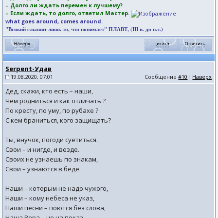
– Долго ли ждать перемен к лучшему?
– Если ждать, то долго, ответил Мастер.
what goes around, comes around.
"Всякий слышит лишь то, что понимает" ПЛАВТ, (III в. до н.э.)
Serpent-Удав
19.08.2020, 07:01
Сообщение
#10
|
Наверх
Дед, скажи, кто есть – наши,
Чем родниться и как отличать ?
По кресту, по уму, по рубахе ?
С кем браниться, кого защищать?
Ты, внучок, погоди суетиться.
Свои – и нигде, и везде.
Своих не узнаешь по знакам,
Свои – узнаются в беде.
Наши – которым не надо чужого,
Наши – кому небеса не указ,
Наши песни – поются без слова,
Наша Вера – не на показ.