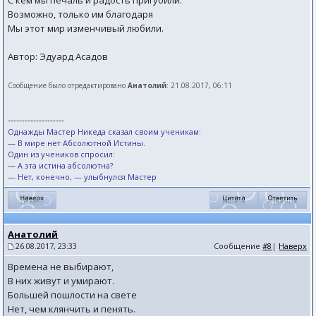
С кем мы печаль и радость пригубили.
Возможно, только им благодаря
Мы этот мир изменчивый любили.
Автор: Эдуард Асадов
Сообщение было отредактировано
Анатолий
: 21.08.2017, 06:11
--------------------
Однажды Мастер Никеда сказал своим ученикам:
— В мире нет Абсолютной Истины.
Один из учеников спросил:
— А эта истина абсолютна?
— Нет, конечно, — улыбнулся Мастер
Анатолий
26.08.2017, 23:33
Сообщение
#8
|
Наверх
Времена не выбирают,
В них живут и умирают.
Большей пошлости на свете
Нет, чем клянчить и пенять.