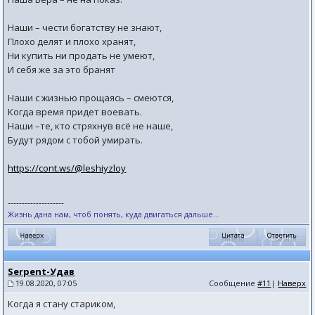
Наши – чести богатству не знают,
Плохо делят и плохо хранят,
Ни купить ни продать не умеют,
И себя же за это бранят
Наши с жизнью прощаясь – смеются,
Когда время придет воевать.
Наши –те, кто стряхнув всё не наше,
Будут рядом с тобой умирать.
https://cont.ws/@leshiyzloy
--------------------
Жизнь дана нам, чтоб понять, куда двигаться дальше...
Serpent-Удав
19.08.2020, 07:05
Сообщение
#11
|
Наверх
Когда я стану стариком,