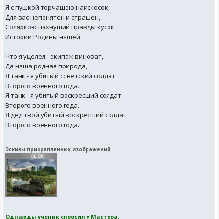
Я с пушкой торчащею наискосок,
Для вас непонятен и страшен,
Соляркою пахнущий правды кусок
Истории Родины нашей.
Что я уцелел - экипаж виноват,
Да наша родная природа,
Я танк - я убитый советский солдат
Второго военного года.
Я танк - я убитый воскресший солдат
Второго военного года.
Я дед твой убитый воскресший солдат
Второго военного года.
Эскизы прикрепленных изображений
--------------------
Однажды ученик спросил у Мастера: