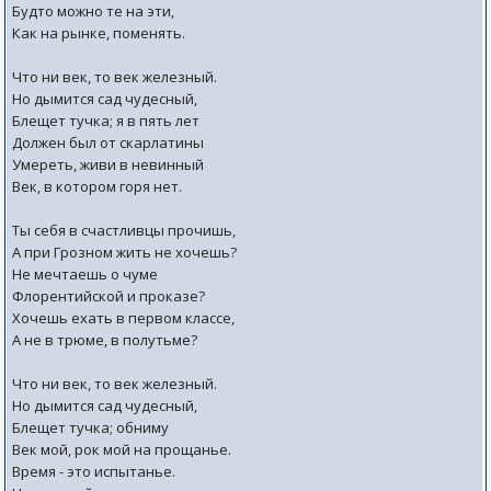
Будто можно те на эти,
Как на рынке, поменять.
Что ни век, то век железный.
Но дымится сад чудесный,
Блещет тучка; я в пять лет
Должен был от скарлатины
Умереть, живи в невинный
Век, в котором горя нет.
Ты себя в счастливцы прочишь,
А при Грозном жить не хочешь?
Не мечтаешь о чуме
Флорентийской и проказе?
Хочешь ехать в первом классе,
А не в трюме, в полутьме?
Что ни век, то век железный.
Но дымится сад чудесный,
Блещет тучка; обниму
Век мой, рок мой на прощанье.
Время - это испытанье.