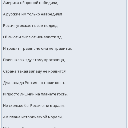
Америка с Европой победили,
А русские им только навредили!
Россия угрожает всем подряд:
Ей льют и сыплют ненависти яд,
И травят, травят, но она не травится,
Привыкла к яду этому красавица, –
Страна такая западу не нравится!
Для запада Россия – в горле кость
И просто лишний на планете гость.
Но сколько бы Россию ни марали,
А в плане исторической морали,