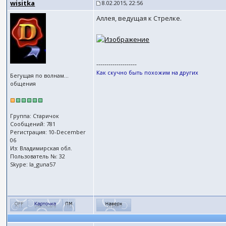
wisitka
8.02.2015, 22:56
Аллея, ведущая к Стрелке.
--------------------
Как скучно быть похожим на других
Бегущая по волнам...
общения
Группа: Старичок
Сообщений: 781
Регистрация: 10-December
06
Из: Владимирская обл.
Пользователь №: 32
Skype: la_guna57