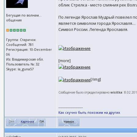
облик Стрелка - место слияния рек Волг
Бегущая по волнам...
По легенде Ярослав Мудрый повелел пос
общения
является символом города Ярославля…
Символ России. Легенда Ярославля.
Группа: Старичок
Сообщений: 781
Регистрация: 10-December
06
Из: Владимирская обл.
[more]
Пользователь №: 32
Skype: la_guna57
[/img]
Сообщение было отредактировано
wisitka
: 8.02.20
--------------------
Как скучно быть похожим на других