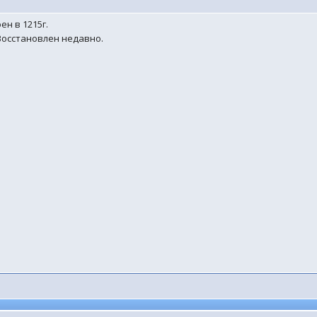
н в 1215г.
 Восстановлен недавно.