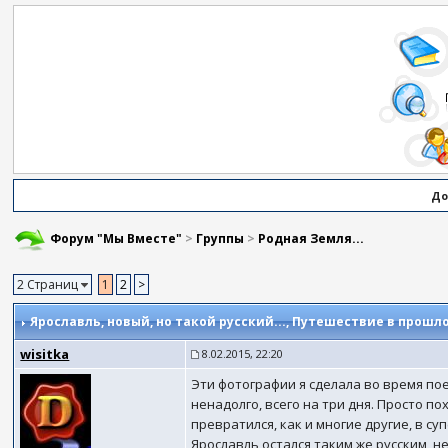
До
Форум "Мы Вместе"
>
Группы
>
Родная Земля...
2 Страниц
1
2
>
Ярославль, новый, но такой русский...
, Путешествие в прошло
wisitka
8.02.2015, 22:20
Эти фотографии я сделала во время поез
ненадолго, всего на три дня. Просто п
превратился, как и многие другие, в су
Ярославль остался таким же русским, 