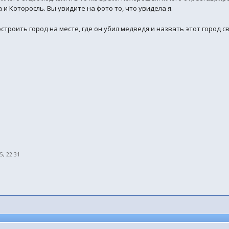
а и Которосль. Вы увидите на фото то, что увидела я.
троить город на месте, где он убил медведя и назвать этот город 
15, 22:31