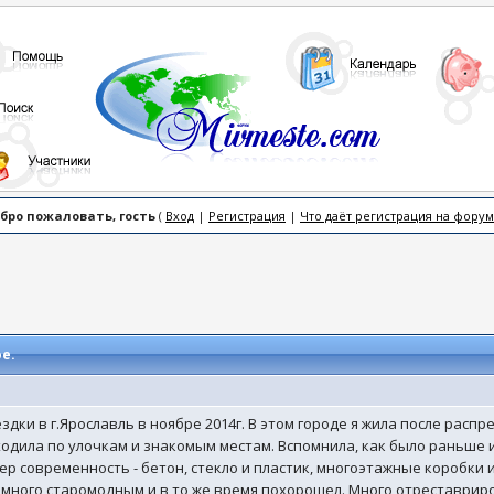
бро пожаловать, гость
(
Вход
|
Регистрация
|
Что даёт регистрация на форум
е.
дки в г.Ярославль в ноябре 2014г. В этом городе я жила после распред
оходила по улочкам и знакомым местам. Вспомнила, как было раньше и 
пер современность - бетон, стекло и пластик, многоэтажные коробки и
немного старомодным и в то же время похорошел. Много отреставри