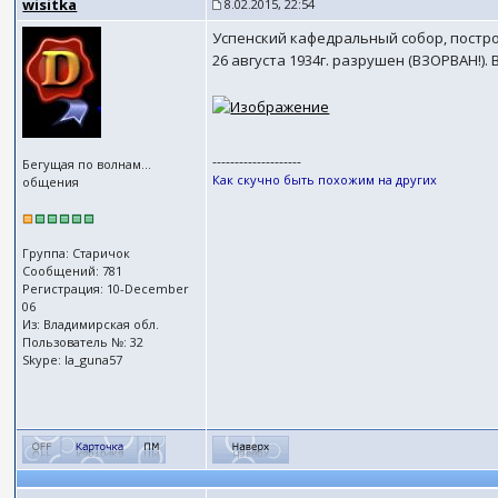
wisitka
8.02.2015, 22:54
Успенский кафедральный собор, построе
26 августа 1934г. разрушен (ВЗОРВАН!).
--------------------
Бегущая по волнам...
Как скучно быть похожим на других
общения
Группа: Старичок
Сообщений: 781
Регистрация: 10-December
06
Из: Владимирская обл.
Пользователь №: 32
Skype: la_guna57