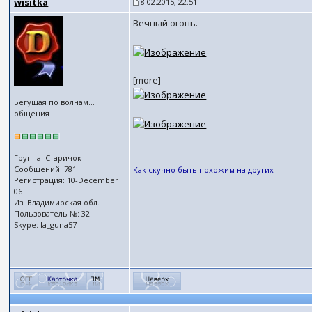
wisitka
8.02.2015, 22:51
Вечный огонь.
[more]
Бегущая по волнам...
общения
--------------------
Группа: Старичок
Сообщений: 781
Как скучно быть похожим на других
Регистрация: 10-December
06
Из: Владимирская обл.
Пользователь №: 32
Skype: la_guna57