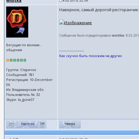
wisitka
8.02.2015, 22:36
Наверное, самый дорогой ресторанчик Я
Сообщение было отредактировано
wisitka
: 8.02.20
Бегущая по волнам...
общения
--------------------
Как скучно быть похожим на других
Группа: Старичок
Сообщений: 781
Регистрация: 10-December
06
Из: Владимирская обл.
Пользователь №: 32
Skype: la_guna57