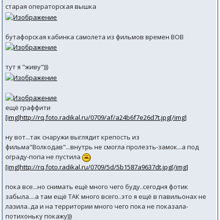
старая операторская вышка
бутафорская кабинка самолета из фильмов времен ВОВ
тут я "живу")))
ещё граффити
[img]http://rq.foto.radikal.ru/0709/af/a24b6f7e26d7t.jpg[/img]
ну вот...так снаружи выглядит крепость из
фильма"Волкодав"...внутрь не смогла пролезть-замок...а под
ограду-попа не пустила
[img]http://rq.foto.radikal.ru/0709/5d/5b1587a9637dt.jpg[/img]
пока все...но снимать ещё много чего буду..сегодня фотик
забыла....а там ещё ТАК много всего..это я ещё в павильонах не
лазила..да и на территории много чего пока не показала-
потихоньку покажу)))