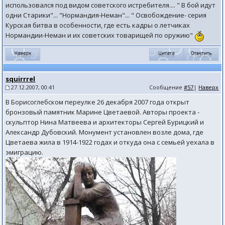
использовался под видом советского истребителя.... " В бой идут
одни Старики"... "Нормандия-Неман"... " Освобождение- серия
Курская битва в особенности, где есть кадры о летчиках
Нормандии-Неман и их советских товарищей по оружию"
squirrrel
27.12.2007, 00:41
Сообщение
#57
|
Наверх
В Борисоглебском переулке 26 декабря 2007 года открыт
бронзовый памятник Марине Цветаевой. Авторы проекта -
скульптор Нина Матвеева и архитекторы Сергей Бурицкий и
Александр Дубовский. Монумент установлен возле дома, где
Цветаева жила в 1914-1922 годах и откуда она с семьей уехала в
эмиграцию.