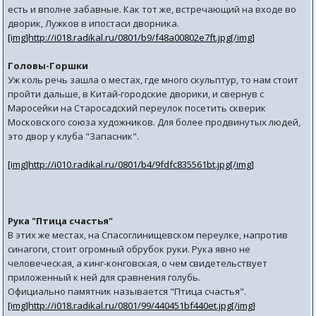
есть и вполне забавные. Как тот же, встречающий на входе во
дворик, Лужков в ипостаси дворника.
[img]http://i018.radikal.ru/0801/b9/f48a00802e7ft.jpg[/img]
Головы-Горшки
Уж коль речь зашла о местах, где много скульптур, то нам стоит
пройти дальше, в Китай-городские дворики, и свернув с
Маросейки на Старосадский переулок посетить скверик
Московского союза художников. Для более продвинутых людей,
это двор у клуба "Запасник".
[img]http://i010.radikal.ru/0801/b4/9fdfc835561bt.jpg[/img]
Рука "Птица счастья"
В этих же местах, на Спасоглинищевском переулке, напротив
синагоги, стоит огромный обрубок руки. Рука явно не
человеческая, а кинг-конговская, о чем свидетельствует
приложенный к ней для сравнения голубь.
Официально памятник называется "Птица счастья".
[img]http://i018.radikal.ru/0801/99/440451bf440et.jpg[/img]