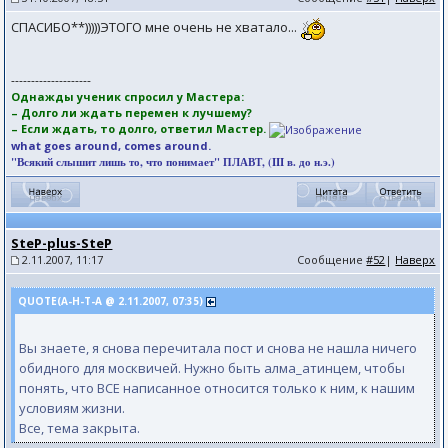
СПАСИБО**)))))ЭТОГО мне очень не хватало...
--------------------
Однажды ученик спросил у Мастера:
– Долго ли ждать перемен к лучшему?
– Если ждать, то долго, ответил Мастер.
what goes around, comes around.
"Всякий слышит лишь то, что понимает" ПЛАВТ, (III в. до н.э.)
SteP-plus-SteP
2.11.2007, 11:17
Сообщение
#52
|
Наверх
QUOTE(А-Н-Т-А @ 2.11.2007, 07:35)
Вы знаете, я снова перечитала пост и снова не нашла ничего
обидного для москвичей. Нужно быть алма_атинцем, чтобы
понять, что ВСЕ написанное относится только к ним, к нашим
условиям жизни.
Все, тема закрыта.