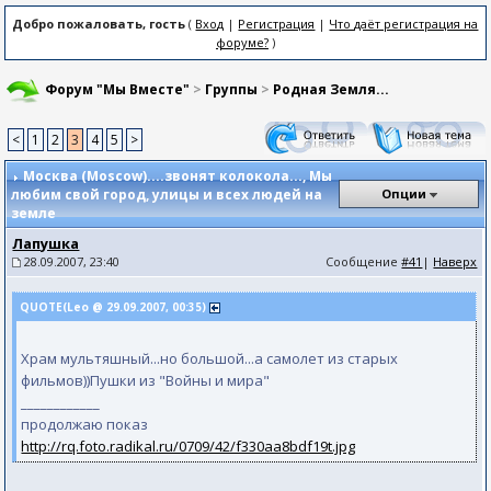
Добро пожаловать, гость
(
Вход
|
Регистрация
|
Что даёт регистрация на
форуме?
)
Форум "Мы Вместе"
>
Группы
>
Родная Земля...
<
1
2
3
4
5
>
Москва (Moscow)....звонят колокола...
, Мы
любим свой город, улицы и всех людей на
Опции
земле
Лапушка
28.09.2007, 23:40
Сообщение
#41
|
Наверх
QUOTE(Leo @ 29.09.2007, 00:35)
Храм мультяшный...но большой...а самолет из старых
фильмов))Пушки из "Войны и мира"
____________
продолжаю показ
http://rq.foto.radikal.ru/0709/42/f330aa8bdf19t.jpg