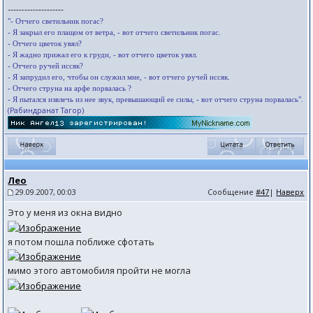
--------------------
"- Отчего светильник погас?
- Я закрыл его плащом от ветра, - вот отчего светильник погас.
- Отчего цветок увял?
- Я жадно прижал его к груди, - вот отчего цветок увял.
- Отчего ручей иссяк?
- Я запрудил его, чтобы он служил мне, - вот отчего ручей иссяк.
- Отчего струна на арфе порвалась ?
- Я пытался извлечь из нее звук, превышающий ее силы, - вот отчего струна порвалась".
(Рабиндранат Тагор)
Лео
29.09.2007, 00:03
Сообщение
#47
|
Наверх
Это у меня из окна видно
я потом пошла поближе сфотать
мимо этого автомобиля пройти не могла