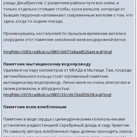
улицы Декабристов. С развитием района пути все сняли, и
только отдельно стоящие столбы, куски рельсов, изгороди от
бывших перронов напоминают современным жителям о том, что
здесь когда то ходили поезда.
Проникнувшись ностальгией по прошлым временам жители и
соорудили этот памятник снесённой железнодорожной ветке.
[img]http://i050.radikal.ru/0801/6d/f7a8aa8526aet.jpg[/img]
Памятник мытищинскому водопроводу
Удалимся на пару километров от МКАДа в Мытищи. Там, посреди
автомобильного кольца стоит огроменный памятник
мытищинскому водопроводу. Лично меня он очень впечатлил и
своим размахом, и абсурдностью.
[img]http://i019.radikal.ru/0801/33/cde7dadf2620t.jpg[/img]
Памятник всем влюбленным
Памятник в виде сердца с цилиндрическими колокольчиками
установлен радиостанцией Серебряный дождь в саду Эрмитаж.
По замыслу автора, влюбленные пары должны проходить сквозь