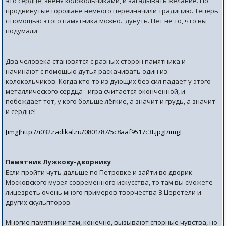
это сердце, звеня колокольчиками, и загадывать желание. Но
продвинутые горожане немного переиначили традицию. Теперь
с помощью этого памятника можно.. дунуть. Нет не то, что вы
подумали
Два человека становятся с разных сторон памятника и
начинают с помощью дутья раскачивать один из
колокольчиков. Когда кто-то из дующих без сил падает у этого
металлического сердца - игра считается оконченной, и
побеждает тот, у кого больше лёгкие, а значит и грудь, а значит
и сердце!
[img]http://i032.radikal.ru/0801/87/5c8aaf9517c3t.jpg[/img]
Памятник Лужкову-дворнику
Если пройти чуть дальше по Петровке и зайти во дворик
Московского музея современного искусства, то там вы сможете
лицезреть очень много примеров творчества З.Церетели и
других скульпторов.
Многие памятники там, конечно, вызывают спорные чувства, но