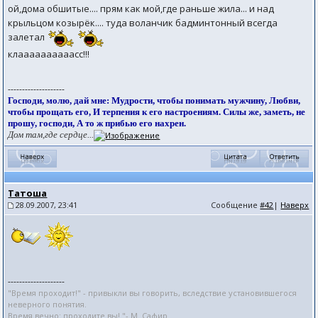
ой,дома обшитые.... прям как мой,где раньше жила... и над
крыльцом козырёк.... туда воланчик бадминтонный всегда
залетал
клаааааааааасс!!!
--------------------
Господи, молю, дай мне: Мудрости, чтобы понимать мужчину, Любви,
чтобы прощать его, И терпения к его настроениям. Силы же, заметь, не
прошу, господи, А то ж прибью его нахрен.
Дом там,где сердце...
Татоша
28.09.2007, 23:41
Сообщение
#42
|
Наверх
--------------------
"Время проходит!" - привыкли вы говорить, вследствие установившегося
неверного понятия.
Время вечно: проходите вы! "- М. Сафир