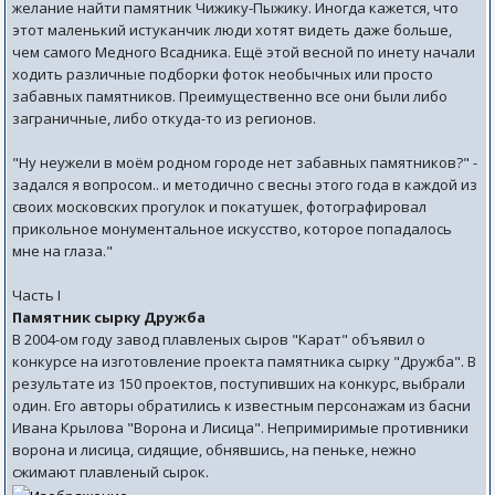
желание найти памятник Чижику-Пыжику. Иногда кажется, что
этот маленький истуканчик люди хотят видеть даже больше,
чем самого Медного Всадника. Ещё этой весной по инету начали
ходить различные подборки фоток необычных или просто
забавных памятников. Преимущественно все они были либо
заграничные, либо откуда-то из регионов.
"Ну неужели в моём родном городе нет забавных памятников?" -
задался я вопросом.. и методично с весны этого года в каждой из
своих московских прогулок и покатушек, фотографировал
прикольное монументальное искусство, которое попадалось
мне на глаза."
Часть I
Памятник сырку Дружба
В 2004-ом году завод плавленых сыров "Карат" объявил о
конкурсе на изготовление проекта памятника сырку "Дружба". В
результате из 150 проектов, поступивших на конкурс, выбрали
один. Его авторы обратились к известным персонажам из басни
Ивана Крылова "Ворона и Лисица". Непримиримые противники
ворона и лисица, сидящие, обнявшись, на пеньке, нежно
сжимают плавленый сырок.