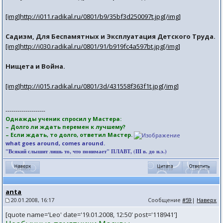
[img]http://i011.radikal.ru/0801/b9/35bf3d250097t.jpg[/img]
Садизм, Для Беспамятных и Эксплуатация Детского Труда.
[img]http://i030.radikal.ru/0801/91/b919fc4a597bt.jpg[/img]
Нищета и Война.
[img]http://i015.radikal.ru/0801/3d/431558f363f1t.jpg[/img]
--------------------
Однажды ученик спросил у Мастера:
– Долго ли ждать перемен к лучшему?
– Если ждать, то долго, ответил Мастер.
what goes around, comes around.
"Всякий слышит лишь то, что понимает" ПЛАВТ, (III в. до н.э.)
anta
20.01.2008, 16:17
Сообщение
#59
|
Наверх
[quote name='Leo' date='19.01.2008, 12:50' post='118941']