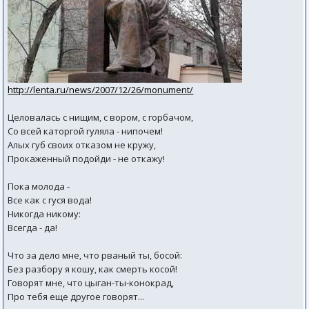
http://lenta.ru/news/2007/12/26/monument/
Целовалась с нищим, с вором, с горбачом,
Со всей каторгой гуляла - нипочем!
Алых губ своих отказом не кружу,
Прокаженный подойди - не откажу!
Пока молода -
Все как с гуся вода!
Никогда никому:
Всегда - да!
Что за дело мне, что рваный ты, босой:
Без разбору я кошу, как смерть косой!
Говорят мне, что цыган-ты-конокрад,
Про тебя еще другое говорят...