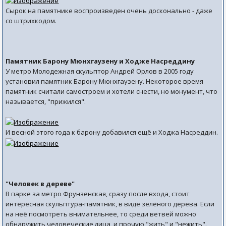
Сырок на памятнике воспроизведен очень досконально - даже
со штрихкодом.
Памятник Барону Мюнхгаузену и Ходже Насреддину
У метро Молодежная скульптор Андрей Орлов в 2005 году
установил памятник Барону Мюнхгаузену. Некоторое время
памятник считали самостроем и хотели снести, но монумент, что
называется, "прижился".
И весной этого года к барону добавился ещё и Ходжа Насреддин.
"Человек в дереве"
В парке за метро Фрунзенская, сразу после входа, стоит
интересная скульптура-памятник, в виде зелёного дерева. Если
на неё посмотреть внимательнее, то среди ветвей можно
обнаружить человеческие лица, и прочую "жить" и "нежить".