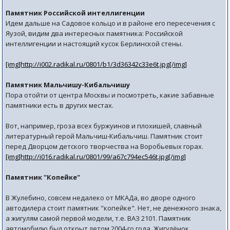
Памятник Российской интеллигенции
Идем дальше на Садовое кольцо и в районе его пересечения с
Яузой, видим два интересных памятника: Российской
интеллигенции и настоящий кусок Берлинской стены.
[img]http://i002.radikal.ru/0801/b1/3d36342c33e6t.jpg[/img]
Памятник Мальчишу-Кибальчишу
Пора отойти от центра Москвы и посмотреть, какие забавные
памятники есть в других местах.
Вот, например, гроза всех буржуинов и плохишей, славный
литературный герой Мальчиш-Кибальчиш. Памятник стоит
перед Дворцом детского творчества на Воробьевых горах.
[img]http://i016.radikal.ru/0801/99/a67c794ec546t.jpg[/img]
Памятник "Копейке"
В Жулебино, совсем недалеко от МКАДа, во дворе одного
автодилера стоит памятник "копейке". Нет, не денежного знака,
а жигулям самой первой модели, т.е. ВАЗ 2101. Памятник
автомобилю был открыт летом 2004-го года. Жигулёнок