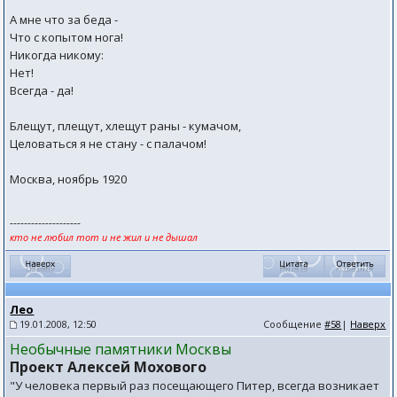
А мне что за беда -
Что с копытом нога!
Никогда никому:
Нет!
Всегда - да!
Блещут, плещут, хлещут раны - кумачом,
Целоваться я не стану - с палачом!
Москва, ноябрь 1920
--------------------
кто не любил тот и не жил и не дышал
Лео
19.01.2008, 12:50
Сообщение
#58
|
Наверх
Необычные памятники Москвы
Проект Алексей Мохового
"У человека первый раз посещающего Питер, всегда возникает