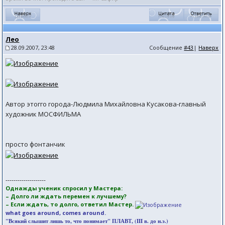
Лео
28.09.2007, 23:48
Сообщение
#43
|
Наверх
Автор этогго города-Людмила Михайловна Кусакова-главный
художник МОСФИЛЬМА
просто фонтанчик
--------------------
Однажды ученик спросил у Мастера:
– Долго ли ждать перемен к лучшему?
– Если ждать, то долго, ответил Мастер.
what goes around, comes around.
"Всякий слышит лишь то, что понимает" ПЛАВТ, (III в. до н.э.)