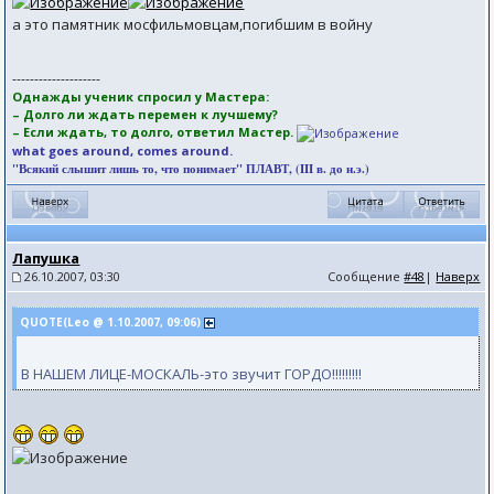
а это памятник мосфильмовцам,погибшим в войну
--------------------
Однажды ученик спросил у Мастера:
– Долго ли ждать перемен к лучшему?
– Если ждать, то долго, ответил Мастер.
what goes around, comes around.
"Всякий слышит лишь то, что понимает" ПЛАВТ, (III в. до н.э.)
Лапушка
26.10.2007, 03:30
Сообщение
#48
|
Наверх
QUOTE(Leo @ 1.10.2007, 09:06)
В НАШЕМ ЛИЦЕ-МОСКАЛЬ-это звучит ГОРДО!!!!!!!!!