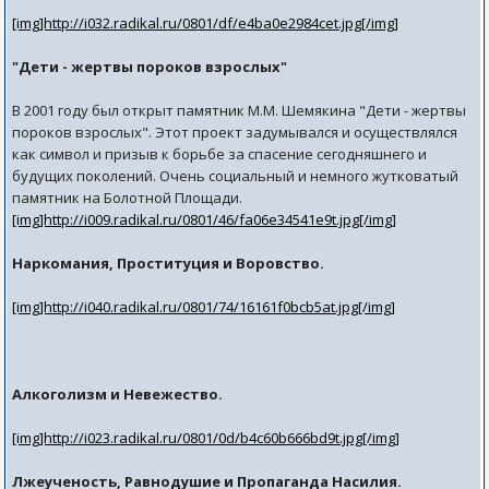
[img]http://i032.radikal.ru/0801/df/e4ba0e2984cet.jpg[/img]
"Дети - жертвы пороков взрослых"
В 2001 году был открыт памятник М.М. Шемякина "Дети - жертвы
пороков взрослых". Этот проект задумывался и осуществлялся
как символ и призыв к борьбе за спасение сегодняшнего и
будущих поколений. Очень социальный и немного жутковатый
памятник на Болотной Площади.
[img]http://i009.radikal.ru/0801/46/fa06e34541e9t.jpg[/img]
Наркомания, Проституция и Воровство.
[img]http://i040.radikal.ru/0801/74/16161f0bcb5at.jpg[/img]
Алкоголизм и Невежество.
[img]http://i023.radikal.ru/0801/0d/b4c60b666bd9t.jpg[/img]
Лжеученость, Равнодушие и Пропаганда Насилия.