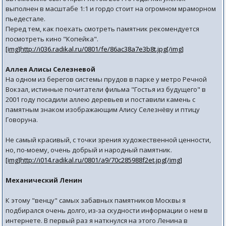
выполнен в масштабе 1:1 и гордо стоит на огромном мраморном
пьедестале.
Перед тем, как поехать смотреть памятник рекомендуется
посмотреть кино "Копейка".
[img]http://i036.radikal.ru/0801/fe/86ac38a7e3b8t.jpg[/img]
Аллея Алисы Селезневой
На одном из берегов системы прудов в парке у метро Речной
Вокзал, истинные почитатели фильма "Гостья из будущего" в
2001 году посадили аллею деревьев и поставили камень с
памятным знаком изображающим Алису Селезнёву и птицу
Говоруна.
Не самый красивый, с точки зрения художественной ценности,
но, по-моему, очень добрый и народный памятник.
[img]http://i014.radikal.ru/0801/a9/70c285988f2et.jpg[/img]
Механический Ленин
К этому "венцу" самых забавных памятников Москвы я
подбирался очень долго, из-за скудности информации о нем в
интернете. В первый раз я наткнулся на этого Ленина в