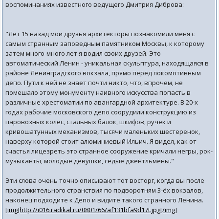
воспоминаниях известного ведущего Дмитрия Диброва:
"Лет 15 назад мои друзья архитекторы познакомили меня с
самым странным заповедным памятником Москвы, к которому
затем много-много лет я водил своих друзей. Это
автоматический Ленин - уникальная скульптура, находящаяся в
районе Ленинградского вокзала, прямо перед локомотивным
депо. Пути к ней не знает почти никто, что, впрочем, не
помешало этому монументу наивного искусства попасть в
различные хрестоматии по авангардной архитектуре. В 20-х
годах рабочие московского депо соорудили конструкцию из
паровозных колес, стальных балок, шкифов, ручек и
кривошатунных механизмов, тысячи маленьких шестеренок,
наверху которой стоит алюминиевый Ильич. Я видел, как от
счастья лицезреть это странное сооружение кричали негры, рок-
музыканты, молодые девушки, седые джентльмены."
Эти слова очень точно описывают тот восторг, когда вы после
продолжительного странствия по подворотням 3-ёх вокзалов,
наконец подходите к Депо и видите такого странного Ленина.
[img]http://i016.radikal.ru/0801/66/af131bfa9d17t.jpg[/img]