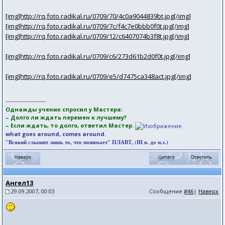
[img]http://rq.foto.radikal.ru/0709/70/4c0a9044839bt.jpg[/img]
[img]http://rq.foto.radikal.ru/0709/7c/f4c7e0bbb0f0t.jpg[/img]
[img]http://rq.foto.radikal.ru/0709/12/c6407074b3f8t.jpg[/img]
[img]http://rq.foto.radikal.ru/0709/c6/273d61b2d0f0t.jpg[/img]
[img]http://rq.foto.radikal.ru/0709/e5/d7475ca348act.jpg[/img]
--------------------
Однажды ученик спросил у Мастера:
– Долго ли ждать перемен к лучшему?
– Если ждать, то долго, ответил Мастер.
what goes around, comes around.
"Всякий слышит лишь то, что понимает" ПЛАВТ, (III в. до н.э.)
Ангел13
29.09.2007, 00:03
Сообщение
#46
|
Наверх