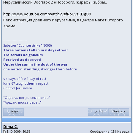
Иерусалимский Зоопарк 2 )) Носороги, жирафы, зЁбры..
http://www.youtube.com/watch?v=fRoUvzKDgO0
Реконструкция древнего Иерусалима, в центре макет Второго
Храма.
--------------------
Sabaton "Counterstrike" (2005)
Three nations fallen in 6 days of war
Traitorous neighbours
Received as deserved
Under the sun in the dust of the war
one nation standing stronger than before
six days of fire 1 day of rest
June 67 taught them respect
Control Jerusalem
"Оцеола, вождь семинолов"
"Ардуан, вождь овце..."
Dima C.
1.10.2009, 10:33
Сообщение
#2
|
Наверх