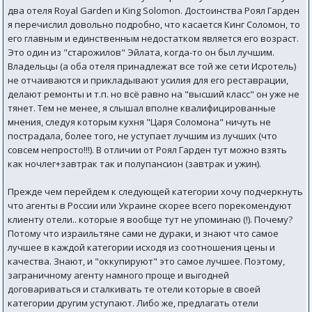
два отеля Royal Garden и King Solomon. Достоинства Роял Гарден
я перечислил довольно подробно, что касается Кинг Соломон, то
его главным и единственным недостатком является его возраст.
Это один из "старожилов" Эйлата, когда-то он был лучшим.
Владельцы (а оба отеля принадлежат все той же сети Исротель)
не отчаиваются и прикладывают усилия для его реставрации,
делают ремонты и т.п. но всё равно на "высший класс" он уже не
тянет. Тем не менее, я слышал вполне квалифицированные
мнения, следуя которым кухня "Царя Соломона" ничуть не
пострадала, более того, не уступает лучшим из лучших (что
совсем непросто!!!). В отличии от Роял Гарден тут можно взять
как ночлег+завтрак так и полупансион (завтрак и ужин).
Прежде чем перейдем к следующей категории хочу подчеркнуть
что агенты в России или Украине скорее всего порекомендуют
клиенту отели.. которые я вообще тут не упоминаю (!). Почему?
Потому что израильтяне сами не дураки, и знают что самое
лучшее в каждой категории исходя из соотношения цены и
качества. Знают, и "оккупируют" это самое лучшее. Поэтому,
заграничному агенту намного проще и выгодней
договариваться и сталкивать те отели которые в своей
категории другим уступают. Либо же, предлагать отели