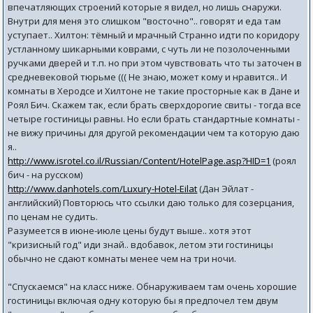
впечатляющих строений которые я видел, но лишь снаружи.
Внутри для меня это слишком "восточно".. говорят и еда там
уступает.. Хилтон: тёмный и мрачный Странно идти по коридору
устланному шикарными коврами, с чуть ли не позолоченными
ручками дверей и т.п. но при этом чувствовать что ты заточен в
средневековой тюрьме ((( Не знаю, может кому и нравится.. И
комнаты в Херодсе и Хилтоне не такие просторные как в Дане и
Роял Бич. Скажем так, если брать сверхдорогие свиты - тогда все
четыре гостиницы равны. Но если брать стандартные комнаты -
не вижу причины для другой рекомендации чем та которую даю
я..
http://www.isrotel.co.il/Russian/Content/HotelPage.asp?HID=1
(роял
бич - на русском)
http://www.danhotels.com/Luxury-Hotel-Eilat
(Дан Эйлат -
английский) Повторюсь что ссылки даю только для созерцания,
по ценам не судить.
Разумеется в июне-июле цены будут выше.. хотя этот
"кризисный год" иди знай.. вдобавок, летом эти гостиницы
обычно не сдают комнаты менее чем на три ночи.
"Спускаемся" на класс ниже. Обнаруживаем там очень хорошие
гостиницы включая одну которую бы я предпочел тем двум