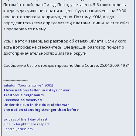
Потом "второй класс" и т.д. По ходу лета есть 5-6 таких недель
когда туда лучше не соваться. Цены будут взвинчены на 20-30
процентов легко и непринужденно. Поэтому, КОМ, когда
определитесь (если определитесь) с датами - пиши не стесняйся,
я проверю что к чему.
Усё. На этом завершаю разговор об отелях Эйлата. Если у кого
есть вопросы: не стесняйтесь. Следующий разговор пойдет о
достопримечательностях Эйлата и округи.
Сообщение было отредактировано Dima Course: 25.04.2009, 19:31
--------------------
Sabaton "Counterstrike" (2005)
Three nations fallen in 6 days of war
Traitorous neighbours
Received as deserved
Under the sun in the dust of the war
one nation standing stronger than before
six days of fire 1 day of rest
June 67 taught them respect
Control Jerusalem