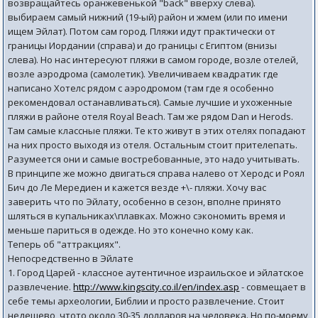
возвращайтесь оранжевенькой "back" вверху слева).
выбираем самый нижний (19-ый) район и жмем (или по имени
ищем Эйлат). Потом сам город. Пляжи идут практически от
границы Иордании (справа) и до границы с Египтом (внизы
слева). Но нас интересуют пляжи в самом городе, возле отелей,
возле аэродрома (самолетик). Увеличиваем квадратик где
написано Хотелс рядом с аэродромом (там где я особенно
рекомендовал останавливаться). Самые лучшие и ухоженные
пляжи в районе отеля Royal Beach. Там же рядом Dan и Herods.
Там самые классные пляжи. Те кто живут в этих отелях попадают
на них просто выходя из отеля. Остальным стоит прителепать.
Разумеется они и самые востребованные, это надо учитывать.
В принципе же можно двигаться справа налево от Херодс и Роял
Бич до Ле Мередиен и кажется везде +\- пляжи. Хочу вас
заверить что по Эйлату, особенно в сезон, вполне принято
шляться в купальниках\плавках. Можно сэкономить время и
меньше париться в одежде. Но это конечно кому как.
Теперь об "аттракциях".
Непосредственно в Эйлате
1. Город Царей - классное аутентичное израильское и эйлатское
развлечение.
http://www.kingscity.co.il/en/index.asp
- совмещает в
себе темы археологии, Библии и просто развлечение. Стоит
недешево, чтото около 30-35 долларов на человека. Но по-моему