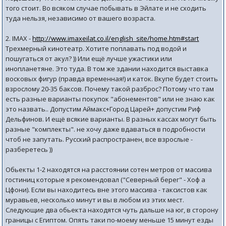
того стоит. Во всяком случае побывать в Эйлате и не сходить
туда нельзя, независимо от вашего возраста.
2. IMAX -
http://www.imaxeilat.co.il/english_site/home.htm#start
Трехмерный кинотеатр. Хотите поплавать под водой и
пошугаться от акул? )) Или ещё лучше ужастики или
инопланетяне. Это туда. В том же здании находится выставка
восковых фигур (правда временная!) и каток. Вкупе будет стоить
взрослому 20-35 баксов. Почему такой разброс? Потому что там
есть разные варианты покупок "абонементов" или не знаю как
это назвать.. Допустим Аймакс+Город Царей+ допустим Риф
Дельфинов. И ещё всякие варианты. В разных кассах могут быть
разные "комплекты". не хочу даже вдаваться в подробности
чтоб не запутать. Русский распространен, все взрослые -
разберетесь ))
Обьекты 1-2 находятся на расстоянии сотен метров от массива
гостиниц которые я рекомендовал ("Северный берег" - Хоф а
Цфони). Если вы находитесь вне этого массива - таксистов как
муравьев, несколько минут и вы в любом из этих мест.
Следующие два обьекта находятся чуть дальше на юг, в сторону
границы с Египтом. Опять таки по-моему меньше 15 минут езды