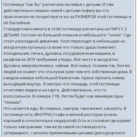
Гостиница "как бы" расчитана на семьи с детьми. И там
действительно немало семей с детьми пофигу вы это
практически не почувствуете из-за РАЗМЕРОВ этой гостиницы и
её бассейнов.
Стандартная комната в этой гостинице расчитана на ПАРУ С 2
ДЕТЬМИ. Состоит из большой спальни и небольшого "холла". Где
стоит раскладной диванчик. Холл переходит в небольшую но
аккуратную кухоньку со всем что только душа пожелает.
Холодильник, печка, духовка, посудомоечная машина, в
шкафчиках: ВСЯ требуемая утварь. Всё чисто и аккуратно.
Духовка, микроволновка, чайник. Всё новьё. Скажем так, бол-во
людей не скажет что эта кухня хуже чем его собственная дома. В
каждом номере небольшой балкончик. Нужно просить номер
выходящий внутрь. Я смотрю что площадь этой гостиницы
отчетливо видна и на карте. Действительно, что-то
колоссальное. В номере 2 ТВ. Летом будет как минимум одна
"плазма".
Что касается еды. Во-первых, завтрак таки можно заказать. В
гостинице есть (ВНУТРИ) 2 кафе и мясной ресторан (очень
хороший и относительно недорогой). Есть и столовая где кормят
только завтраками. там же (в самой гостинице) есть
супермаркет, с вполне приемлемыми ценами (для курортного