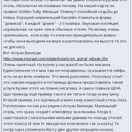
отель. Абсолютно не понимаю почему. На нашей карте он
правее Golden Tulip. Меньше 10 минут спокойной ходьбы до
пляжа. Хороший немаленький бассейн. Комнаты в форму
"домиков". Каждый "домик" - 2-3 номера. Звуковая изоляция
нормальная, не хуже чем в обычных отелях. По-моему очень
оригинально.. если кому-то конечно принципиально важно
чтобы окна выходили на море и располагались на высоте то это
не для него.
Вот Астрал Вилледж
http://www.inisrael.com/eilatinhotels/en_astral_village.cfm
Очень приятный. На кухню у нас жалоб не было никаких.
Единственное что мне там не понравилось: оказывается сейфы
есть не во всех номерах. Это меня разозлило. Поскольку стоит
это совсем недорого и гостиница должна предоставлять такие
услуги Кроме этого не помню негатива. А самое главное ЦЕНА.
Щас приведу ещё пример такого же типа и тогда укажу цену.
Второй пример это скромный и мало кому известный отель Vista.
Расположен он как раз рядом с Астрал Вилледж. Маленький
отель, что сразу создаёт атмосферу эксклюзива. Когда я
советовался с несколькими милыми дамами по поводу отелей
этого класса (4- или 3+ звездочки если можно так сказать). То
когда одна упомянула Висту две другие сморщили носики.