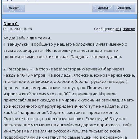
Dima C.
1.10.2009, 10:58
Сообщение
#8
|
Наверх
Ах да! Забыл две темки..
1. танцульки.. вообще-то у нашего молодняка Эйлат именно с
этим ассоциируется.. Но поскольку мы нестандартные то
понятия не имею об этих весчах. Пардоньте великодушно.
2. Рестораны - На спор - кафе\ресторан\харчевня\бар через
каждые 10-15 метров. На все лады, японские, южноамериканские,
итальянские, индийские, арабские, (обана.. русских не видел )
французские, американские - что-угодно. Почему нет
израильских? потому что они ВСЕ израильские. Израиль
приспосабливает каждую из мировых кухонь на свой лад, и чего-
то иностранного суперпуперидентичного тут не найдете. Это
как бы "направления". Ходите, смотрите - просите меню.
Смотрите на цены, на кол-во кушающих. Если не дай Б-г у вас
впечатление что меню на английском дороже ивритского - сайт
мин.туризма Израиля на русском - пишите письмо со всеми
подробностями и их натянут по самые ушки. Но в основном, а