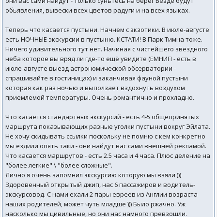
они вас сами найдут - только суньтесь на берег Везде будут
обьявления, вывески всех цветов радуги и на всех языках.
Теперь что касается пустыни. Начнем с экзотики. В июле-августе
есть НОЧНЫЕ экскурсии в пустыню. КСТАТИ! В Парк Тимна тоже.
Ничего удивительного тут нет. Начиная с чистейшего звездного
неба которое вы вряд ли где-то ещё увидите (ЕМНИП - есть в
июле-августе выезд астрономической обсерватории -
спрашивайте в гостиницах) и заканчивая фауной пустыни
которая как раз ночью и выползает вздохнуть воздухом
приемлемой температуры. Очень романтично и прохладно.
Что касается стандартных экскурсий - есть 4-5 общепринятых
маршрута показывающих разные уголки пустыни вокруг Эйлата.
Не хочу скидывать ссылки поскольку не помню с кем конкретно
мы ездили опять таки - они найдут вас сами внешней рекламой.
Что касается маршрутов - есть 2.5 часа и 4 часа. Плюс деление на
"более легкие" \ "более сложные".
Лично я очень запомнил экскурсию которую мы взяли )))
Здоровенный открытый джип, нас 6 пассажиров и водитель-
экскурсовод. С нами ехали 2 пары евреев из Англии возраста
наших родителей, может чуть младше ))) Было ржачно. Уж
насколько мы цивильные, но они нас намного превзошли.