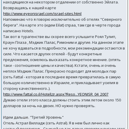
находящиеся на некотором отдалении от собственно Эйлата.
Возвращаясь к нашей карте
http://www.eyeonisrael.com/israel-sites.html
Напоминаю что я говорю исключительно об отелях "Северного
берега". На карте это (идем Eilat) спраа, там где в черте города
написано Hotels.
Так вот в турагенстве вы скорее всего услышите Роял Тулип,
Краун Плаза , Мэджик Палас, Римоним и другие. На данном этапе
не хочу вдаваться в подробности, мои рекомендации остаются в
силе. Что касается других отелей - будут конкретные
предложения, осмелюсь высказать конкретное мнение. (опять
таки - соотношение цены и качества). Кстати, очень и очень
неплох Мэджик Палас. Прекрасно подходит для молодых пар
(сеть Fattal - которая в последнее время превратилась в самую
большую количественно в Израиле, и прикладывает усилия в
сторону качественного..).
http://www.fattal.co.il/HotelLtr.aspx?Reso...YEONISR_04_2007
Думаю отели этого класса должны стоить этим летом около 150
долларов за ночь на двоих. НО нужно проверять.
Идем дальше. "Третий Уровень"
Отель Астрал Вилладж (сеть Astral). Я в нем был лично как
частный посетитель. Со мной не так давно спорили и ругали этот