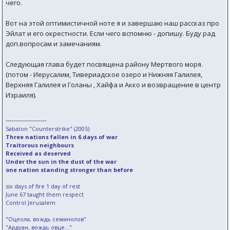
чего.
Вот на этой оптимистичной ноте я и завершаю наш рассказ про
Эйлат и его окрестности. Если чего вспомню - допишу. Буду рад
доп.вопросам и замечаниям.
Следующая глава будет посвящена району Мертвого моря.
(потом - Иерусалим, Тивериадское озеро и Нижняя Галилея,
Верхняя Галилея и Голаны , Хайфа и Акко и возвращение в центр
Израиля).
--------------------
Sabaton "Counterstrike" (2005)
Three nations fallen in 6 days of war
Traitorous neighbours
Received as deserved
Under the sun in the dust of the war
one nation standing stronger than before
six days of fire 1 day of rest
June 67 taught them respect
Control Jerusalem
"Оцеола, вождь семинолов"
"Ардуан, вождь овце..."