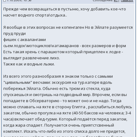
Прежде чем возвращаться в пустыню, хочу добавить кое-что
насчет водного спорта\отдыха..
Я вообще в этих вопросах не копенгаген Но в Эйлате разумеется
пруд пруди
фишек с аквалангами
сьем лодок\мотоциклов\катамаранов - всех размеров и форм
Есть такая хрень с парашютом который прицеплен к лодке -
выглядит развлечение лихо.
Также как и водные лыжи.
Из всего этого разнообразия я знаком только с самыми
"цивильными" весчами: экскурсия на тур.катере вдоль
побережья Эйлата. Обычно есть трюм из стекла, куда
спускаешься и смотришь на подводный мир. Впрочем, если вы
попадаете в Обсерваторию - то может оно и не надо. Тогда
можно сплавать на яхте в сторону Египта , расслабиться любуясь
закатом, обычно прогулка на яхте (40-50 баксов на человека; 3-4
часа) включает обед-гурме. Который подаётся перед закатом,
когда жара спадает. Получается очень приятстсвенный
комплект. Искать что-либо из этого списка долго не придется,