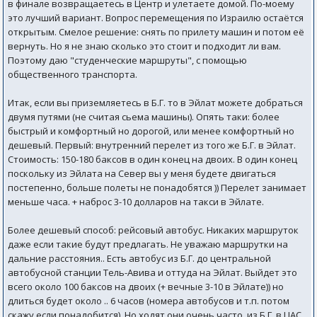
в финале возвращаетесь в Центр и улетаете домой. По-моему
это лучший вариант. Вопрос перемещения по Израилю остаётся
открытым. Смелое решение: снять по прилету машин и потом её
вернуть. Но я не знаю сколько это стоит и подходит ли вам.
Поэтому даю "студенческие маршруты", с помощью
общественного транспорта.
Итак, если вы приземляетесь в Б.Г. то в Эйлат можете добраться
двумя путями (не считая сьема машины). Опять таки: более
быстрый и комфортный но дорогой, или менее комфортный но
дешевый. Первый: внутренний перелет из того же Б.Г. в Эйлат.
Стоимость: 150-180 баксов в один конец на двоих. В один конец
поскольку из Эйлата на Север вы у меня будете двигаться
постепенно, больше полеты не понадобятся )) Перелет занимает
меньше часа. + наброс 3-10 долларов на такси в Эйлате.
Более дешевый способ: рейсовый автобус. Никаких маршруток
даже если такие будут предлагать. Не уважаю маршрутки на
дальние расстояния.. Есть автобус из Б.Г. до центральной
автобусной станции Тель-Авива и оттуда на Эйлат. Выйдет это
всего около 100 баксов на двоих (+ вечные 3-10 в Эйлате)) но
длиться будет около .. 6 часов (номера автобусов и т.п. потом
скажу если понадобится). Но ходят они очень часто, из Б.Г. в ЦАС