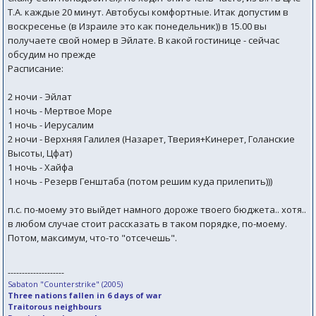
Т.А. каждые 20 минут. Автобусы комфортные. Итак допустим в
воскресенье (в Израиле это как понедельник)) в 15.00 вы
получаете свой номер в Эйлате. В какой гостинице - сейчас
обсудим но прежде
Расписание:
2 ночи - Эйлат
1 ночь - Мертвое Море
1 ночь - Иерусалим
2 ночи - Верхняя Галилея (Назарет, Тверия+Кинерет, Голанские
Высоты, Цфат)
1 ночь - Хайфа
1 ночь - Резерв Генштаба (потом решим куда прилепить)))
п.с. по-моему это выйдет намного дороже твоего бюджета.. хотя..
в любом случае стоит рассказать в таком порядке, по-моему.
Потом, максимум, что-то "отсечешь".
--------------------
Sabaton "Counterstrike" (2005)
Three nations fallen in 6 days of war
Traitorous neighbours