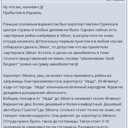
Ну что же, начнем-с )))
Прибытие в Израиль.
Раньше основным вариантом был аэропорт им.Бен-Гуриона в
центре страны и особых дилемм не было. Однако сейчас есть
чартерные рейсы напрямую в Эйлат, в результате не знаю
откуда начинать ))) Поскольку первым пунктом я в любом случае
собирался сделать Эйлат, то допустим что вы прилетели
чартером в Эйлат. Кстати, о ценах на авиабилеты я тоже
точного представления не имею, посему "увеличиваю твой
бюджет" ровно на сумму авиабилетов )))
Аэропорт Эйлата, увы, не может пока принимать рейсы из
заграницы Они приземляются в аэропорту "Увда", 30-40 минут
езды от города. "Увда" изначально военный аэродром. Ждем не
дождемся расширения эйлатского..
Вобщем, поездка от "Увда" до Эйлата занимает около 40 минут.
Вариантов два: более дешевый и более комфортный. Дешевый:
автобусы ("шатлз") до Эйлата. Сколько стоит точно не знаю, но
говорят совсем недорого. Они довозят до аэропорта Эйлата.
Оттуда нужно брать такси до гостиницы. Такси стоит 3-10
долларов (в зависимости где гостиница. Разумеется есть