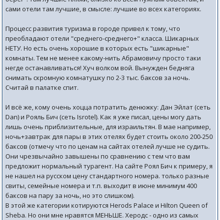
сами отели там лучшие, в смысле: лучшие во всех категориях.
Процесс развития туризма в городе привел к тому, что
преобладают отели "среднего-среднего+" класса. Шикарных
НЕТУ. Но есть очень хорошие в которых есть "шикарные"
комнаты. Тем не менее какому-нить Абрамовичу просто таки
негде останавливаться! Хуч волком вой. Вынужден бедняга
снимать скромную комнатушку по 2-3 тыс. баксов за ночь.
Считай в палатке спит.
И всё же, кому очень хоцца потратить денюжку: Дан Эйлат (сеть
Dan) и Рояль Бич (сеть Isrotel). Как я уже писал, цены могу дать
лишь очень приблизительные, для израильтян. В мае например,
ночь+завтрак для пары в этих отелях будет стоить около 200-250
баксов (отмечу что по ценам на сайтах отелей лучше не судить.
Они чрезвычайно завышены по сравнению с тем что вам
предложит нормальный турагент. На сайте Роял Бич к примеру, я
не нашел на русском цену стандартного номера. только разные
свиты, семейные номера и т.п. выходит в июне минимум 400
баксов на пару за ночь, но это слишком).
В этой же категории котируются Herods Palace и Hilton Queen of
Sheba. Но они мне нравятся МЕНЬШЕ. Херодс - одно из самых