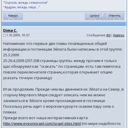
"Оцеола, вождь семинолов"
"Ардуан, вождь овце..."
Dima C.
1.10.2009, 10:57
Сообщение
#6
|
Наверх
Напоминаю что первые две главы посвященные общей
информации и гостиницам Эйлата были написаны в этой группе:
25.3.2009
25-26.4.2009 (207-208 страницы группы. между прочим я только
щас обнаружил как "скакать" по страницам. есть там пимпочка
повзле переключателя страниц которая открывает опцию
указать точную страницу)
Итак продолжим. Прежде чем мы двинемся их Эйлата на Север, в
сторону Мертвого Моря следует описать чем же можно
заниматься в Эйлате кроме прохлаждения в гостинице.
Поскольку речь идет о морском курорте скажем пару слов о
пляжах.
Прежде всего вот наша интерактивная карта.
http://www.eyeonisrael.com/israel-sites.html
(по мере надобности