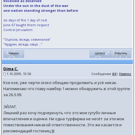
Received as deserved
Under the sun in the dust of the war
one nation standing stronger than before
six days of fire 1 day of rest
June 67 taught them respect
Control Jerusalem
"Оцеола, вождь семинолов"
"Ардуан, вождь овце..."
Dima C.
1.10.2009, 10:56
Сообщение
#4
|
Наверх
Кхе-кхе, уже черти скоко обещаю продолжить и усё никак.
Напоминаю что главу намбер 1 можно обнаружить в этой группе
за 26.3.09.
ЭЙЛАТ.
Лишний раз хочу подчеркнуть что это мои сугубо личные
впечатления и оценки. Ни одна турфирма не несёт за эти мои
повествования никакой ответственности. Это же касается и
рекомендаций гостиниц )))