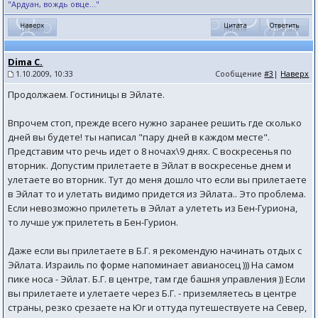
"Ардуан, вождь овце..."
Dima C.
1.10.2009, 10:33
Сообщение
#3
|
Наверх
Продолжаем. Гостиницы в Эйлате.
Впрочем стоп, прежде всего нужно заранее решить где сколько
дней вы будете! ты написал "пару дней в каждом месте".
Представим что речь идет о 8 ночах\9 днях. С воскресенья по
вторник. Допустим прилетаете в Эйлат в воскресенье днем и
улетаете во вторник. Тут до меня дошло что если вы прилетаете
в Эйлат то и улетать видимо придется из Эйлата.. Это проблема.
Если невозможно прилететь в Эйлат а улететь из Бен-Гуриона,
то лучше уж прилететь в Бен-Гурион.
Даже если вы прилетаете в Б.Г. я рекомендую начинать отдых с
Эйлата. Израиль по форме напоминает авианосец ))) На самом
пике носа - Эйлат. Б.Г. в центре, там где башня управления )) Если
вы прилетаете и улетаете через Б.Г. - приземляетесь в центре
страны, резко срезаете на Юг и оттуда путешествуете на Север,