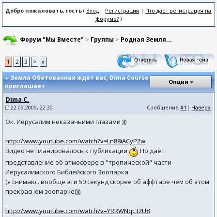
Добро пожаловать, гость
(
Вход
|
Регистрация
|
Что даёт регистрация на
форуме?
)
Форум "Мы Вместе"
>
Группы
>
Родная Земля...
1
2
3
>
»
Земля Обетованная ждет вас
, Dima Course
Опции
приглашает
Dima C.
22.09.2009, 22:30
Сообщение
#1
|
Наверх
Ок. Иерусалим неказачьими глазами )))
http://www.youtube.com/watch?v=Ln88iACyP2w
Видео не планировалось к публикации
Но даёт
представление об атмосфере в "тропической" части
Иерусалимского Библейского Зоопарка.
(я снимаю.. вообще эти 50 секунд скорее об аффтаре чем об этом
прекрасном зоопарке))))
http://www.youtube.com/watch?v=YRRWNqc32U8