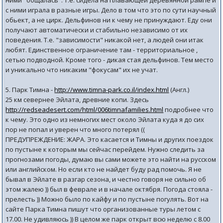
ними "общалась". Т.е. сидела на плавающей деревянной рампе и
с ними играла в разные игры. Дело в том что это по сути научный
обьект, а не цирк. Дельфинов ни к чему не принуждают. Еду они
получают автоматически и стабильно независимо от их
поведения. Т.е. "зависимости" никакой нет, а людей они итак
любят. Единственное ограничение там - территориальное ,
сетью подводной. Кроме того - дикая стая дельфинов. Тем место
и уникально что никаким "фокусам" их не учат.
5. Парк Тимна -
http://www.timna-park.co.il/index.html
(Англ.)
25 км севернее Эйлата, древние копи. Здесь
http://redseadesert.com/html/006timnafamilies.html
подробнее что
к чему. Это одно из немногих мест около Эйлата куда я до сих
пор не попал и уверен что много потерял ((
ПРЕДУПРЕЖДЕНИЕ: ЖАРА. Это касается и Тимны и других поездок
по пустыне к которым мы сейчас перейдем. Нужно следить за
прогнозами погоды, думаю вы сами можете это найти на русском
или английском. Но если кто не найдет буду рад помочь. Я не
бывал в Эйлате в разгар сезона, и честно говоря не сильно об
этом жалею )) был в феврале и в начале октября. Погода стояла -
прелесть )) Можно было по кайфу и по пустыне погулять. Вот на
сайте Парка Тимна пишут что организованные туры летом с
17.00. Не удивляюсь )) В целом же парк открыт всю неделю с 8.00