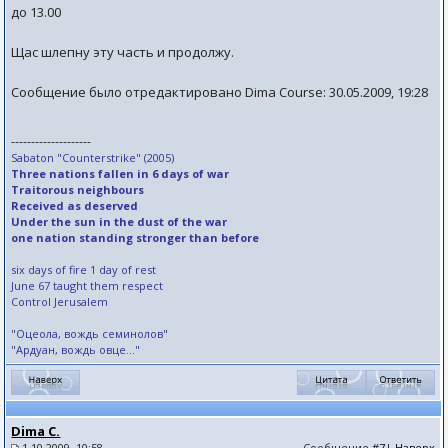
до 13.00
Щас шлепну эту часть и продолжу.
Сообщение было отредактировано Dima Course: 30.05.2009, 19:28
--------------------
Sabaton "Counterstrike" (2005)
Three nations fallen in 6 days of war
Traitorous neighbours
Received as deserved
Under the sun in the dust of the war
one nation standing stronger than before
six days of fire 1 day of rest
June 67 taught them respect
Control Jerusalem
"Оцеола, вождь семинолов"
"Ардуан, вождь овце..."
Dima C.
1.10.2009, 10:58
Сообщение
#7
|
Наверх