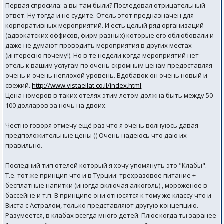
Первая спросила: а вы там были? Последовал отрицательный
ответ. Ну тогда и не судите. Отель этот предназначен для
корпоративных мероприятий. И есть целый ряд организаций
(адвокатских оффисов, фирм разных) которые его облюбовали и
даже не думают проводить мероприятия в других местах
(интересно почему!). Но в те недели когда мероприятий нет -
отель к вашим услугам по очень скромным ценам предоставляя
очень и очень неплохой уровень. Вдобавок он очень новый и
свежий.
http://www.vistaeilat.co.il/index.html
Цена номеров в таких отелях этим летом должна быть между 50-
100 долларов за ночь на двоих.
Честно говоря отмечу ещё раз что я очень волнуюсь давая
предположительные цены (( Очень надеюсь что даю их
правильно.
Последний тип отелей который я хочу упомянуть это "Клабы".
Т.е. тот же принцип что и в Турции: трехразовое питание +
бесплатные напитки (иногда включая алкоголь) , мороженое в
бассейне и т.п. В принципе они относятся к тому же классу что и
Виста с Астралом, только представляют другую концепцию.
Разумеется, в клабах всегда много детей. Плюс когда ты заранее