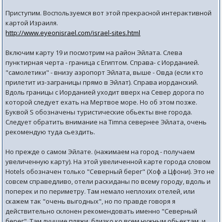
Приступим. Воспользуемся вот этой прекрасной интерактивной
картой Израиля.
http://www.eyeonisrael.com/israel-sites.html
Включим карту 19 и посмотрим на район Эйлата. Слева
пунктирная черта - граница с Египтом. Справа- с Иорданией.
"самолетики" - внизу аэропорт Эйлата, выше - Овда (если кто
прилетит из-заграницы прямо в Эйлат). Справа иорданский.
Вдоль границы с Иорданией уходит вверх на Север дорога по
которой следует ехать на Мертвое море. Но об этом позже.
Буквой S обозначены туристические обьекты вне города.
Следует обратить внимание на Timna севернее Эйлата, очень
рекомендую туда сьездить.
Но прежде о самом Эйлате. (нажимаем на город - получаем
увеличенную карту). На этой увеличенной карте города словом
Hotels обозначен только "Северный берег" (Хоф а Цфони). Это не
совсем справедливо, отели раскиданы по всему городу, вдоль и
поперек и по периметру. Там немало неплохих отелей, или
скажем так "очень выгодных", но по правде говоря я
действительно склонен рекомендовать именно "Северный
берег". Там лучшие пляжи, близко ко всем нужным обьектам, и