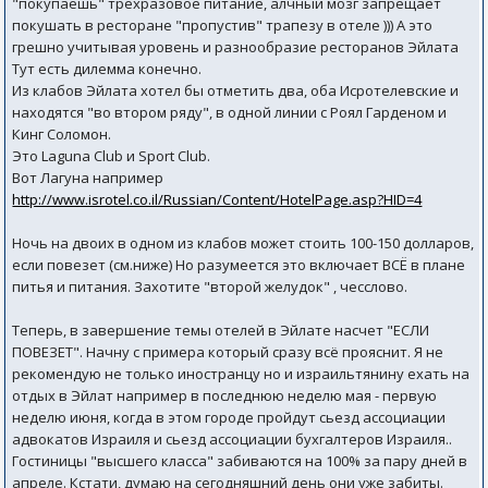
"покупаешь" трехразовое питание, алчный мозг запрещает
покушать в ресторане "пропустив" трапезу в отеле ))) А это
грешно учитывая уровень и разнообразие ресторанов Эйлата
Тут есть дилемма конечно.
Из клабов Эйлата хотел бы отметить два, оба Исротелевские и
находятся "во втором ряду", в одной линии с Роял Гарденом и
Кинг Соломон.
Это Laguna Club и Sport Club.
Вот Лагуна например
http://www.isrotel.co.il/Russian/Content/HotelPage.asp?HID=4
Ночь на двоих в одном из клабов может стоить 100-150 долларов,
если повезет (см.ниже) Но разумеется это включает ВСЁ в плане
питья и питания. Захотите "второй желудок" , чесслово.
Теперь, в завершение темы отелей в Эйлате насчет "ЕСЛИ
ПОВЕЗЕТ". Начну с примера который сразу всё прояснит. Я не
рекомендую не только иностранцу но и израильтянину ехать на
отдых в Эйлат например в последнюю неделю мая - первую
неделю июня, когда в этом городе пройдут сьезд ассоциации
адвокатов Израиля и сьезд ассоциации бухгалтеров Израиля..
Гостиницы "высшего класса" забиваются на 100% за пару дней в
апреле. Кстати, думаю на сегодняшний день они уже забиты.