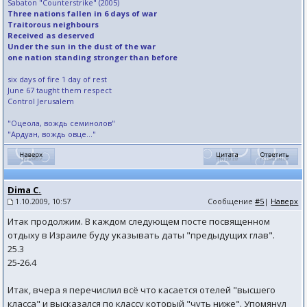
Sabaton "Counterstrike" (2005)
Three nations fallen in 6 days of war
Traitorous neighbours
Received as deserved
Under the sun in the dust of the war
one nation standing stronger than before
six days of fire 1 day of rest
June 67 taught them respect
Control Jerusalem
"Оцеола, вождь семинолов"
"Ардуан, вождь овце..."
Dima C.
1.10.2009, 10:57
Сообщение
#5
|
Наверх
Итак продолжим. В каждом следующем посте посвященном
отдыху в Израиле буду указывать даты "предыдущих глав".
25.3
25-26.4
Итак, вчера я перечислил всё что касается отелей "высшего
класса" и высказался по классу который "чуть ниже". Упомянул