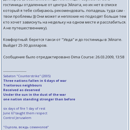
гостиницы отдаленные от центра Эйлата, но их нет в списке
который я тебе собираюсь рекомендовать. попадешь туда сам -
твои проблемы ))) Они может и неплохие но подходят больше тем
кто хочет зависнуть на недельку на одном месте и расслабиться.
А не путешественнику).
Комфортный: берется такси от "Увда" и до гостиницы в Эйлате.
Выйдет 25-30 долларов.
Сообщение было отредактировано Dima Course: 26.03.2009, 13:58
--------------------
Sabaton "Counterstrike" (2005)
Three nations fallen in 6 days of war
Traitorous neighbours
Received as deserved
Under the sun in the dust of the war
one nation standing stronger than before
six days of fire 1 day of rest
June 67 taught them respect
Control Jerusalem
"Оцеола, вождь семинолов"