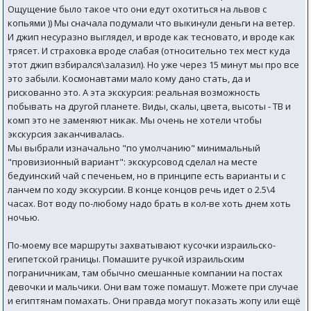
Ощущение было такое что они едут охотиться на львов с
копьями )) Мы сначала подумали что выкинули деньги на ветер.
И джип несуразно выглядел, и вроде как тесновато, и вроде как
трясет. И страховка вроде слабая (относительно тех мест куда
этот джип взбирался\залазил). Но уже через 15 минут мы про все
это забыли. Космонавтами мало кому дано стать, да и
рискованно это. А эта экскурсия: реальная возможность
побывать на другой планете. Виды, скалы, цвета, высоты - ТВ и
комп это не заменяют никак. Мы очень не хотели чтобы
экскурсия заканчивалась.
Мы выбрали изначально "по умолчанию" минимальный
"провизионный вариант": экскурсовод сделал на месте
бедуинский чай с печеньем, но в принципе есть варианты и с
ланчем по ходу экскурсии. В конце концов речь идет о 2.5\4
часах. Вот воду по-любому надо брать в кол-ве хоть днем хоть
ночью.
По-моему все маршруты захватывают кусочки израильско-
египетской границы. Помашите ручкой израильским
пограничникам, там обычно смешанные компании на постах
девочки и мальчики. Они вам тоже помашут. Можете при случае
и египтянам помахать. Они правда могут показать жопу или ещё