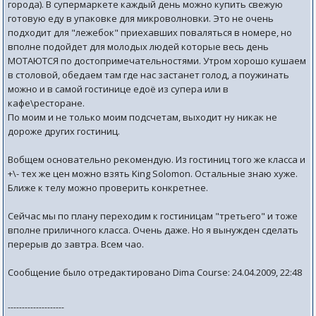
города). В супермаркете каждый день можно купить свежую
готовую еду в упаковке для микроволновки. Это не очень
подходит для "лежебок" приехавших поваляться в номере, но
вполне подойдет для молодых людей которые весь день
МОТАЮТСЯ по достопримечательностями. Утром хорошо кушаем
в столовой, обедаем там где нас застанет голод, а поужинать
можно и в самой гостинице едоё из супера или в
кафе\ресторане.
По моим и не только моим подсчетам, выходит ну никак не
дороже других гостиниц.
Вобщем основательно рекомендую. Из гостиниц того же класса и
+\- тех же цен можно взять King Solomon. Остальные знаю хуже.
Ближе к телу можно проверить конкретнее.
Сейчас мы по плану переходим к гостиницам "третьего" и тоже
вполне приличного класса. Очень даже. Но я вынужден сделать
перерыв до завтра. Всем чао.
Сообщение было отредактировано Dima Course: 24.04.2009, 22:48
--------------------