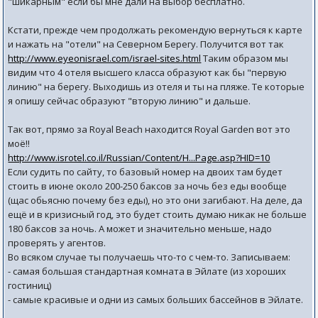
"шикарным" если бы мне дали на выбор бесплатно.
Кстати, прежде чем продолжать рекомендую вернуться к карте
и нажать на "отели" на Северном Берегу. Получится вот так
http://www.eyeonisrael.com/israel-sites.html
Таким образом мы
видим что 4 отеля высшего класса образуют как бы "первую
линию" на берегу. Выходишь из отеля и ты на пляже. Те которые
я опишу сейчас образуют "вторую линию" и дальше.
Так вот, прямо за Royal Beach находится Royal Garden вот это
моё!!
http://www.isrotel.co.il/Russian/Content/H...Page.asp?HID=10
Если судить по сайту, то базовый номер на двоих там будет
стоить в июне около 200-250 баксов за ночь без еды вообще
(щас обьясню почему без еды), но это они загибают. На деле, да
ещё и в кризисный год, это будет стоить думаю никак не больше
180 баксов за ночь. А может и значительно меньше, надо
проверять у агентов.
Во всяком случае ты получаешь что-то с чем-то. Записываем:
- самая большая стандартная комната в Эйлате (из хороших
гостиниц)
- самые красивые и одни из самых больших бассейнов в Эйлате.