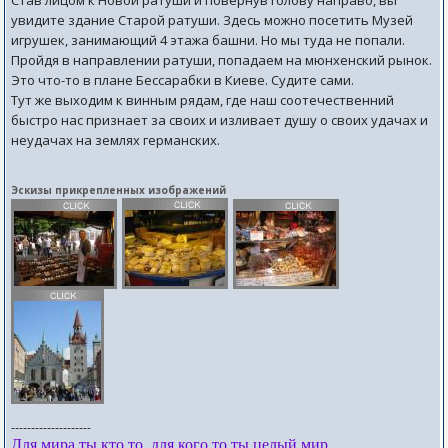
Став лицом к Новой ратуши и повернув голову направо, вы
увидите здание Старой ратуши. Здесь можно посетить Музей
игрушек, занимающий 4 этажа башни. Но мы туда не попали.
Пройдя в направлении ратуши, попадаем на мюнхенский рынок.
Это что-то в плане Бессарабки в Киеве. Судите сами.
Тут же выходим к винным рядам, где наш соотечественний
быстро нас признает за своих и изливает душу о своих удачах и
неудачах на землях германских.
Эскизы прикрепленных изображений
--------------------
Для мира ты кто то, для кого то ты целый мир...