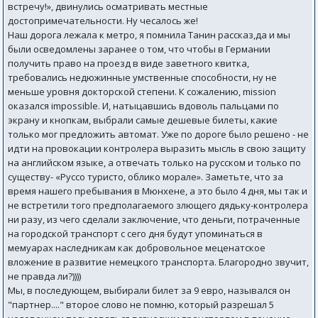
встречу!», двинулись осматривать местные
достопримечательности. Ну чесалось же!
Наш дорога лежала к метро, я помнила Танин рассказ,да и мы
были осведомлены заранее о том, что чтобы в Германии
получить право на проезд в виде заветного квитка,
требовались недюжинные умственные способности, ну не
меньше уровня докторской степени. К сожалению, mission
оказался impossible. И, натыцавшись вдоволь пальцами по
экрану и кнопкам, выбрали самые дешевые билеты, какие
только мог предложить автомат. Уже по дороге было решено - не
идти на провокации контролера выразить мысль в свою защиту
на английском языке, а отвечать только на русском и только по
существу- «Руссо туристо, облико морале». Заметьте, что за
время нашего пребывания в Мюнхене, а это было 4 дня, мы так и
не встретили того предполагаемого злющего дядьку-контролера
ни разу, из чего сделали заключение, что деньги, потраченные
на городской транспорт с сего дня будут упоминаться в
мемуарах наследникам как добровольное меценатское
вложение в развитие немецкого транспорта. Благородно звучит,
не правда ли?))))
Мы, в последующем, выбирали билет за 9 евро, назывался он
"партнер...." второе слово не помню, который разрешал 5