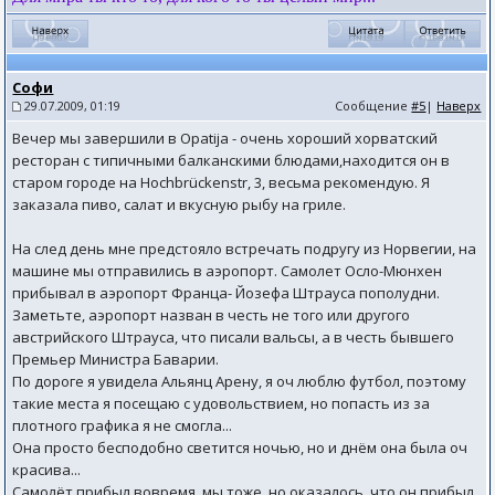
Софи
29.07.2009, 01:19
Сообщение
#5
|
Наверх
Вечер мы завершили в Opatija - очень хороший хорватский
ресторан с типичными балканскими блюдами,находится он в
старом городе на Hochbrückenstr, 3, весьма рекомендую. Я
заказала пиво, салат и вкусную рыбу на гриле.
На след день мне предстояло встречать подругу из Норвегии, на
машине мы отправились в аэропорт. Самолет Осло-Мюнхен
прибывал в аэропорт Франца- Йозефа Штрауса пополудни.
Заметьте, аэропорт назван в честь не того или другого
австрийского Штрауса, что писали вальсы, а в честь бывшего
Премьер Министра Баварии.
По дороге я увидела Альянц Арену, я оч люблю футбол, поэтому
такие места я посещаю с удовольствием, но попасть из за
плотного графика я не смогла...
Она просто бесподобно светится ночью, но и днём она была оч
красива...
Самолёт прибыл вовремя, мы тоже, но оказалось, что он прибыл