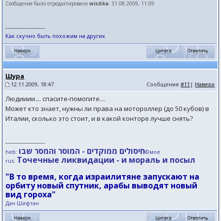
Сообщение было отредактировано
wisitka
: 31.08.2009, 11:09
--------------------
Как скучно быть похожим на других
Шура
12.11.2009, 18:47
Сообщение
#11
|
Наверх
Людииии.... спасите-помогите....
Может кто знает, нужны ли права на мотороллер (до 50 кубов) в
Италии, сколько это стоит, и в какой конторе лучше снять?
--------------------
חיסולים ממוקדים - המוסר והמסר שבו
heb:
©мое
Точечные ликвидации - и мораль и посыл
rus:
"В то время, когда израилитяне запускают на
орбиту новый спутник, арабы выводят новый
вид гороха"
Дан Шифтан