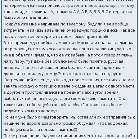
на терминал Е,и нам пришлось протопать весь аэропорт, потому
как там идёт терминал А, термина А-А, А-В, В, В-В, В-С и т.д, т.е наш
был самым последним.
Подруга уже мне наяривала по телефону, буду ли я её вообще
встречать, и заказывать ли ей очередную порцию виски, как все
наши люди, так ей коротать время было приятней)))
В это время туда прибыл самолёт из Москвы, и она разглядывала
встречающих, потом когда я подошла, она сначало кинулась ко
мне в объятия, думала, что её уж забыли, а потом говорит глянь
на ту пару, тут даже без объяснений было понятно, русская
девочка , явно по объявлениям брачных сайтов, приехала к
довольно пожилому немцу.Это уже рассказывала подруга:
-Встречающий ее, еще до выхода прилетевших, все никак не мог
занять исходную позицию в зале ожидания. Бегал с одного места
в другое и пристреливался на предмет какой угол зрения
выбрать чтоб он все видел, а его сложно было заметить. Она
тоже вышла с бегущей строкой на лбу «Господи, хоть бы не
подойти к кому-то левому».
Но нам уже было о чём говорить, мы оставили их и отправились к
машине,по дороге довольно громко обсуждая, кто как доехал,
вообщем мы были весьма заметны)))
После размещения баулов и випивания чего-то алкогольного «За