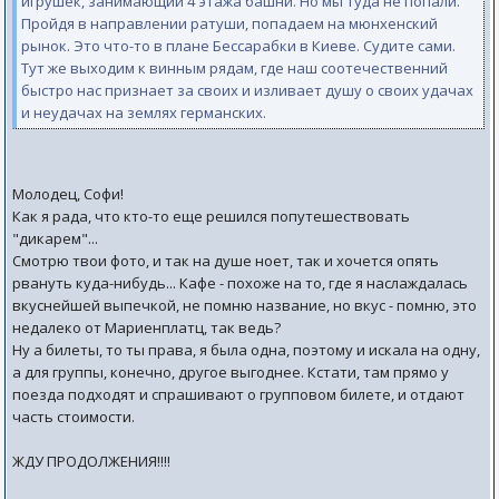
игрушек, занимающий 4 этажа башни. Но мы туда не попали.
Пройдя в направлении ратуши, попадаем на мюнхенский
рынок. Это что-то в плане Бессарабки в Киеве. Судите сами.
Тут же выходим к винным рядам, где наш соотечественний
быстро нас признает за своих и изливает душу о своих удачах
и неудачах на землях германских.
Молодец, Софи!
Как я рада, что кто-то еще решился попутешествовать
"дикарем"...
Смотрю твои фото, и так на душе ноет, так и хочется опять
рвануть куда-нибудь... Кафе - похоже на то, где я наслаждалась
вкуснейшей выпечкой, не помню название, но вкус - помню, это
недалеко от Мариенплатц, так ведь?
Ну а билеты, то ты права, я была одна, поэтому и искала на одну,
а для группы, конечно, другое выгоднее. Кстати, там прямо у
поезда подходят и спрашивают о групповом билете, и отдают
часть стоимости.
ЖДУ ПРОДОЛЖЕНИЯ!!!!