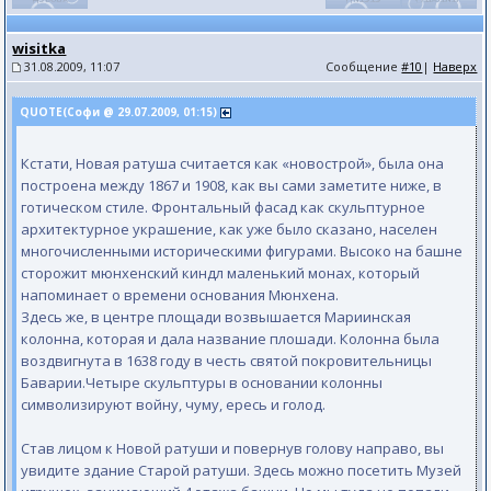
wisitka
31.08.2009, 11:07
Сообщение
#10
|
Наверх
QUOTE(Софи @ 29.07.2009, 01:15)
Кстати, Новая ратуша считается как «новострой», была она
построена между 1867 и 1908, как вы сами заметите ниже, в
готическом стиле. Фронтальный фасад как скульптурное
архитектурное украшение, как уже было сказано, населен
многочисленными историческими фигурами. Высоко на башне
сторожит мюнхенский киндл маленький монах, который
напоминает о времени основания Мюнхена.
Здесь же, в центре площади возвышается Мариинская
колонна, которая и дала название плошади. Колонна была
воздвигнута в 1638 году в честь святой покровительницы
Баварии.Четыре скульптуры в основании колонны
символизируют войну, чуму, ересь и голод.
Став лицом к Новой ратуши и повернув голову направо, вы
увидите здание Старой ратуши. Здесь можно посетить Музей