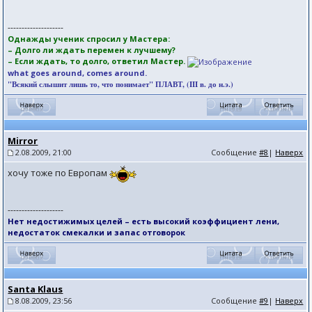
--------------------
Однажды ученик спросил у Мастера:
– Долго ли ждать перемен к лучшему?
– Если ждать, то долго, ответил Мастер.
what goes around, comes around.
"Всякий слышит лишь то, что понимает" ПЛАВТ, (III в. до н.э.)
Mirror
2.08.2009, 21:00
Сообщение
#8
|
Наверх
хочу тоже по Европам
--------------------
Нет недостижимых целей – есть высокий коэффициент лени,
недостаток смекалки и запас отговорок
Santa Klaus
8.08.2009, 23:56
Сообщение
#9
|
Наверх