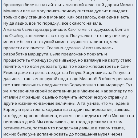
бронирую билеты на сайте итальянской железной дороги Милан-
Монако и все не могу понять почему система дуплит и выдает
только одну станцию в Монако. Как оказалось, она одна и есть.
Ну да ладно, все по порядку...все с самого начала.
А начало было гораздо раньше. Как-то мы с подружкой, болтая
по Скайпу, зацепились за отпуск. Получалось, что ни у нее ни у
меня не было на текуший момент лучшего варианта, чем
провести его вместе. Сказано-сделано. И вот началась
разработка маршрута. Было предложено поехать и
прошерстить Французскую Ривьеру, но взглянув на карту стало
понятно, что если уж ехать туда, то можно ж посмотреть и Сан-
Ремо и даже на день съездить в Геную. Зацепились за Геную, а
дальше.... так там же рукой подать до Милана!!! В общем решили
все-таки включить владычество Берлускони в наш маршрут. Тут
же я позвонила своей родственнице в Мюнхене, как эксперту по
Италии и Франции, с целью получить историческую справку и
другие жизненно-важные величины. А та, узнав, что мы едем в
Европу и при этом находимся на стадии планирования, заявила,
что будет кровно обижена, если мы не заедем к ней в Мюнхен на
несколько дней. Мы согласились, но твердо решили на этом
остановиться, потому что продолжая дальше в таком темпе,
можно было уже допланировать до посещения музея через