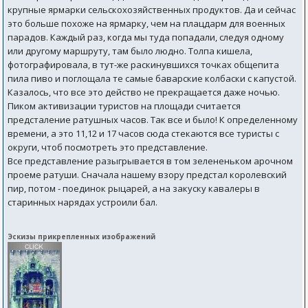
крупные ярмарки сельскохозяйственных продуктов. Да и сейчас
это больше похоже на ярмарку, чем на плацдарм для военных
парадов. Каждый раз, когда мы туда попадали, следуя одному
или другому маршруту, там было людно. Толпа кишела,
фотографировала, в тут-же раскинувшихся точках общепита
пила пиво и поглощала те самые баварские колбаски с капустой.
Казалось, что все это действо не прекращается даже ночью.
Пиком активизации туристов на площади считается
предсталение ратушных часов. Так все и было! К определенному
времени, а это 11,12 и 17 часов сюда стекаются все туристы с
округи, чтоб посмотреть это представление.
Все представление разыгрывается в том зелененьком арочном
проеме ратуши. Сначала нашему взору предстал королевский
пир, потом - поединок рыцарей, а на закуску кавалеры в
старинных нарядах устроили бал.
Эскизы прикрепленных изображений