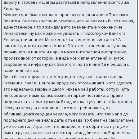
дорогу и строевым шагом двигаться в направлении все той же
Ривьеры..
Мюнхен мне был знаком по проезду и по описаниям Танюшки
Визитки. Она так красочно описала, что не заехать было нельзя,
единственное, что я жаждала это знаменитые мюнхенские
Пинакотеки, ну как можно не увидеть «Подсолнухи» Ван Гога.
Решено, начинаем с Мюнхена. Что там можно смотреть? А
смотреть, как оказалось много! Об этом я, конечно же, узнала
порывшись в иннете и нарыв массу интересной информации,
производной от которой, в виде моих впечетлений, и чуток
сворованной инфо (ну как без этого, на то и инет) я и решила с
вами поделиться.
Виза была оформлена немецкая, потому как страна въезда
Германия, счас в Шенгене вроде как отслеживают, хотя сделать
это нереально. Первым делом, из-за моей работы, отпуск чуть
не сорвался, намечались важные партии поставки, а право
подписи есть только у меня. Я подписала кучу чистых бланков и
сбоку и сверху, и посредине , все как требовалось, и с
обливающимся сердцем уехала, могу сказать, что так как я до
последнего дня не знала даты отъезда, то билет на самолёт мне
уже не светил, /при том, что авиабилет на обратный путь уже
был на руках, равно как и некоторые ж-д билеты по Европе/ на
поезд не успела, пришлось на автобусе, я его купила без