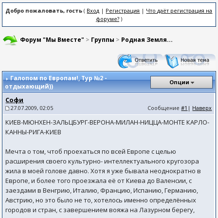
Добро пожаловать, гость
(
Вход
|
Регистрация
|
Что даёт регистрация на
форуме?
)
Форум "Мы Вместе"
>
Группы
>
Родная Земля...
Галопом по Европам!
, Тур №2 -
Опции
отдыхающий))
Софи
27.07.2009, 02:05
Сообщение
#1
|
Наверх
КИЕВ-МЮНХЕН-ЗАЛЬЦБУРГ-ВЕРОНА-МИЛАН-НИЦЦА-МОНТЕ КАРЛО-
КАННЫ-РИГА-КИЕВ
Мечта о том, чтоб проехаться по всей Европе с целью
расширения своего культурно- интеллектуального кругозора
жила в моей голове давно. Хотя я уже бывала неоднократно в
Европе, и более того проезжала её от Киева до Валенсии, с
заездами в Венгрию, Италию, Францию, Испанию, Германию,
Австрию, но это было не то, хотелось именно определённых
городов и стран, с завершением вояжа на Лазурном берегу,