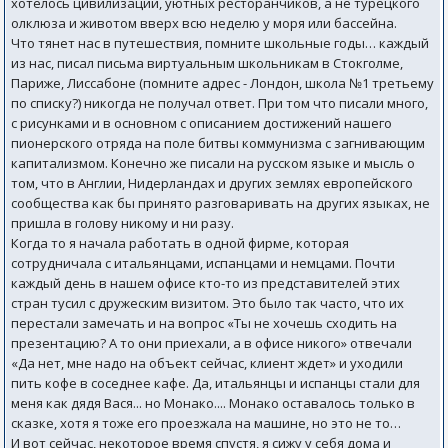
хотелось цивилизации, уютных ресторанчиков, а не турецкого
олклюза и животом вверх всю неделю у моря или бассейна.
Что тянет нас в путешествия, помните школьные годы… каждый
из нас, писал письма виртуальным школьникам в Стокголме,
Париже, Лиссабоне (помните адрес - Лондон, школа №1 третьему
по списку?) никогда не получал ответ. При том что писали много,
с рисунками и в основном с описанием достижений нашего
пионерского отряда на поле битвы коммунизма с загнивающим
капитализмом. Конечно же писали на русском языке и мысль о
том, что в Англии, Нидерландах и других землях европейского
сообщества как бы принято разговаривать на других языках, не
пришла в голову никому и ни разу.
Когда то я начала работать в одной фирме, которая
сотрудничала с итальянцами, испанцами и немцами. Почти
каждый день в нашем офисе кто-то из представителей этих
стран тусил с дружеским визитом. Это было так часто, что их
перестали замечать и на вопрос «Ты не хочешь сходить на
презентацию? А то они приехали, а в офисе никого» отвечали
«Да нет, мне надо на объект сейчас, клиент ждет» и уходили
пить кофе в соседнее кафе. Да, итальянцы и испанцы стали для
меня как дядя Вася... но Монако.... Монако оставалось только в
сказке, хотя я тоже его проезжала на машине, но это не то…
И вот сейчас, некоторое время спустя, я сижу у себя дома и