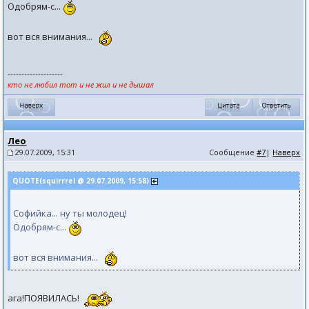
Одобрям-с...
вот вся внимания...
--------------------
кто не любил тот и не жил и не дышал
Лео
29.07.2009, 15:31
Сообщение
#7
|
Наверх
QUOTE(squirrrel @ 29.07.2009, 15:58)
Софийка... ну ты молодец!
Одобрям-с...
вот вся внимания...
ага!ПОЯВИЛАСЬ!