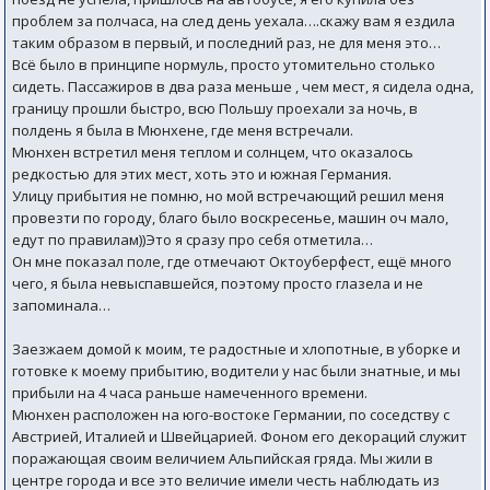
проблем за полчаса, на след день уехала….скажу вам я ездила
таким образом в первый, и последний раз, не для меня это…
Всё было в принципе нормуль, просто утомительно столько
сидеть. Пассажиров в два раза меньше , чем мест, я сидела одна,
границу прошли быстро, всю Польшу проехали за ночь, в
полдень я была в Мюнхене, где меня встречали.
Мюнхен встретил меня теплом и солнцем, что оказалось
редкостью для этих мест, хоть это и южная Германия.
Улицу прибытия не помню, но мой встречающий решил меня
провезти по городу, благо было воскресенье, машин оч мало,
едут по правилам))Это я сразу про себя отметила…
Он мне показал поле, где отмечают Октоуберфест, ещё много
чего, я была невыспавшейся, поэтому просто глазела и не
запоминала…
Заезжаем домой к моим, те радостные и хлопотные, в уборке и
готовке к моему прибытию, водители у нас были знатные, и мы
прибыли на 4 часа раньше намеченного времени.
Мюнхен расположен на юго-востоке Германии, по соседству с
Австрией, Италией и Швейцарией. Фоном его декораций служит
поражающая своим величием Альпийская гряда. Мы жили в
центре города и все это величие имели честь наблюдать из