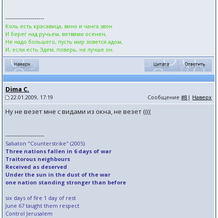
--------------------
Коль есть красавица, вино и чанга звон
И берег над ручьем, ветвями осенен,
Не надо большего, пусть мир зовется адом,
И, если есть Эдем, поверь, не лучше он.
Dima C.
22.01.2009, 17:19
Сообщение
#8
|
Наверх
Ну не везет мне с видами из окна, не везет ((((
--------------------
Sabaton "Counterstrike" (2005)
Three nations fallen in 6 days of war
Traitorous neighbours
Received as deserved
Under the sun in the dust of the war
one nation standing stronger than before
six days of fire 1 day of rest
June 67 taught them respect
Control Jerusalem