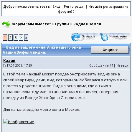
Добро пожаловать, гость
(
Вход
|
Регистрация
|
Что даёт регистрация на
форуме?
)
Форум "Мы Вместе"
>
Группы
>
Родная Земля...
1
2
3
>
»
Вид из вашего окна
, А из нашего окна
Опции
башня Эйфеля видна.
Казак
17.01.2009, 17:29
Сообщение
#1
|
Наверх
В этой теме каждый может продемонстрировать вид из окна
своей квартиры, дачи, вид, которым он любовался в отпуске или
в гостях у родственников. Вид из окна дома, где он жил в
позапрошлом году или останавливался на ночлег, совершая
поездку из Рио-де-Жанейро в Стерлитамак.
Для начала, вид из моего окна в Москве.