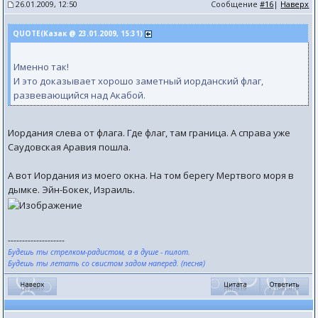
26.01.2009, 12:50
Сообщение
#16
|
Наверх
QUOTE(Казак @ 23.01.2009, 15:31)
Именно так!
И это доказывает хорошо заметный иорданский флаг,
развевающийся над Акабой.
Иордания слева от флага. Где флаг, там граница. А справа уже
Саудовская Аравия пошла.
А вот Иордания из моего окна. На том берегу Мертвого моря в
дымке. Эйн-Бокек, Израиль.
--------------------
Будешь ты стрелком-радистом, а в душе - пилот.
Будешь ты летать со свистом задом наперед. (песня)