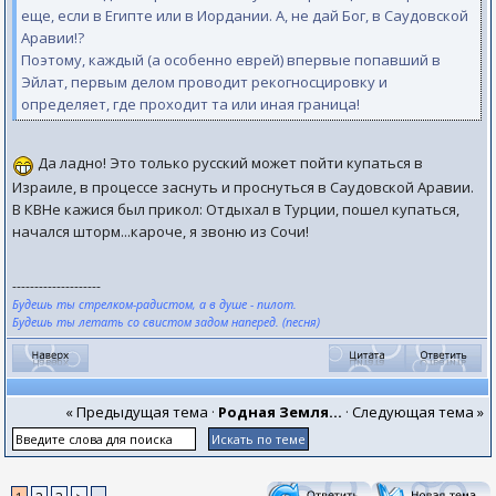
еще, если в Египте или в Иордании. А, не дай Бог, в Саудовской
Аравии!?
Поэтому, каждый (а особенно еврей) впервые попавший в
Эйлат, первым делом проводит рекогносцировку и
определяет, где проходит та или иная граница!
Да ладно! Это только русский может пойти купаться в
Израиле, в процессе заснуть и проснуться в Саудовской Аравии.
В КВНе кажися был прикол: Отдыхал в Турции, пошел купаться,
начался шторм...кароче, я звоню из Сочи!
--------------------
Будешь ты стрелком-радистом, а в душе - пилот.
Будешь ты летать со свистом задом наперед. (песня)
« Предыдущая тема
·
Родная Земля...
·
Следующая тема »