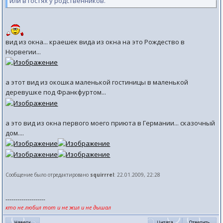
или в гостях у родственников.
вид из окна... краешек вида из окна на это Рождество в
Норвегии...
а этот вид из окошка маленькой гостиницы в маленькой
деревушке под Франкфуртом...
а это вид из окна первого моего приюта в Германии... сказочный
дом....
Сообщение было отредактировано
squirrrel
: 22.01.2009, 22:28
--------------------
кто не любил тот и не жил и не дышал