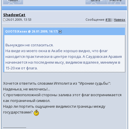
ShadowCat
26.01.2009, 13:53
Сообщение
#18
|
Наверх
QUOTE(Казак @ 26.01.2009, 16:17)
Вынужден не согласиться.
На виде из моего окна в Акабе хорошо видно, что флаг
находится практически в центре города. А Саудовская Аравия
начинается на последнем мысу, видимом вдалеке, минимум в
15-20 км от флага.
Хочется ответить словами Ипполита из "Иронии судьбы":
Наденька, не мелочись!...
С противоположной стороны залива этот флаг воспринимается
как пограничный символ.
Надо ли портить ощущение видимости границы между
государствами?
--------------------