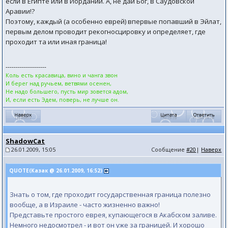
если в Египте или в Иордании. А, не дай Бог, в Саудовской
Аравии!?
Поэтому, каждый (а особенно еврей) впервые попавший в Эйлат,
первым делом проводит рекогносцировку и определяет, где
проходит та или иная граница!
--------------------
Коль есть красавица, вино и чанга звон
И берег над ручьем, ветвями осенен,
Не надо большего, пусть мир зовется адом,
И, если есть Эдем, поверь, не лучше он.
ShadowCat
26.01.2009, 15:05
Сообщение
#20
|
Наверх
QUOTE(Казак @ 26.01.2009, 16:52)
Знать о том, где проходит государственная граница полезно
вообще, а в Израиле - часто жизненно важно!
Представьте простого еврея, купающегося в Акабском заливе.
Немного недосмотрел - и вот он уже за границей. И хорошо