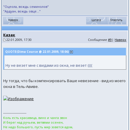
"Оцеола, вождь семинолов"
"Ардуан, вождь овце..."
Казак
22.01.2009, 17:30
Сообщение
#9
|
Наверх
QUOTE(Dima Course @ 22.01.2009, 18:06)
Ну не везет мне с видами из окна, не везет ((((
Ну тогда, что бы компенсировать Ваше невезение - вид из моего
окна в Тель-Авиве.
--------------------
Коль есть красавица, вино и чанга звон
И берег над ручьем, ветвями осенен,
Не надо большего, пусть мир зовется адом,