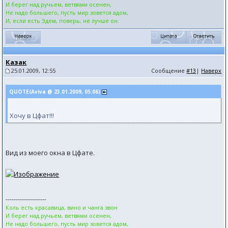
И берег над ручьем, ветвями осенен,
Не надо большего, пусть мир зовется адом,
И, если есть Эдем, поверь, не лучше он.
Казак
25.01.2009, 12:55
Сообщение
#13
|
Наверх
QUOTE(Aviva @ 23.01.2009, 05:06)
Хочу в Цфат!!!
Вид из моего окна в Цфате.
--------------------
Коль есть красавица, вино и чанга звон
И берег над ручьем, ветвями осенен,
Не надо большего, пусть мир зовется адом,