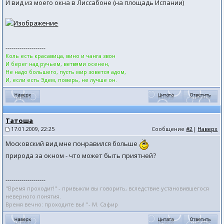
И вид из моего окна в Лиссабоне (на площадь Испании)
--------------------
Коль есть красавица, вино и чанга звон
И берег над ручьем, ветвями осенен,
Не надо большего, пусть мир зовется адом,
И, если есть Эдем, поверь, не лучше он.
Татоша
17.01.2009, 22:25
Сообщение
#2
|
Наверх
Московский вид мне понравился больше
природа за окном - что может быть приятней?
--------------------
"Время проходит!" - привыкли вы говорить, вследствие установившегося
неверного понятия.
Время вечно: проходите вы! "- М. Сафир