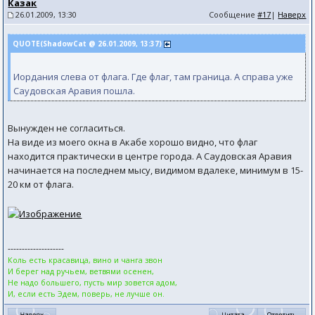
Казак
26.01.2009, 13:30
Сообщение
#17
|
Наверх
QUOTE(ShadowCat @ 26.01.2009, 13:37)
Иордания слева от флага. Где флаг, там граница. А справа уже
Саудовская Аравия пошла.
Вынужден не согласиться.
На виде из моего окна в Акабе хорошо видно, что флаг
находится практически в центре города. А Саудовская Аравия
начинается на последнем мысу, видимом вдалеке, минимум в 15-
20 км от флага.
--------------------
Коль есть красавица, вино и чанга звон
И берег над ручьем, ветвями осенен,
Не надо большего, пусть мир зовется адом,
И, если есть Эдем, поверь, не лучше он.