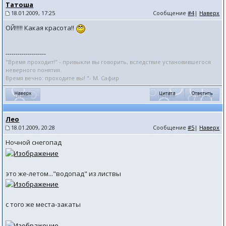
Татоша
18.01.2009, 17:25
Сообщение
#4
|
Наверх
ОЙ!!!!! Какая красота!!
--------------------
"Время проходит!" - привыкли вы говорить, вследствие установившегося
неверного понятия.
Время вечно: проходите вы! "- М. Сафир
Лео
18.01.2009, 20:28
Сообщение
#5
|
Наверх
Ночной снегопад
это же-летом..."водопад" из листвы
с того же места-закаты