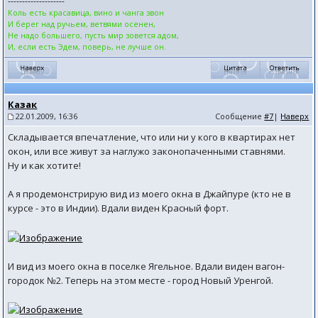
--------------------
Коль есть красавица, вино и чанга звон
И берег над ручьем, ветвями осенен,
Не надо большего, пусть мир зовется адом,
И, если есть Эдем, поверь, не лучше он.
Казак
22.01.2009, 16:36
Сообщение
#7
|
Наверх
Складывается впечатление, что или ни у кого в квартирах нет
окон, или все живут за наглужо законопаченными ставнями.
Ну и как хотите!
А я продемонстрирую вид из моего окна в Джайпуре (кто не в
курсе - это в Индии). Вдали виден Красный форт.
И вид из моего окна в поселке Ягельное. Вдали виден вагон-
городок №2. Теперь на этом месте - город Новый Уренгой.