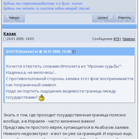
Будешь ты стрелком-радистом, а в душе - пилот.
Будешь ты летать со свистом задом наперед. (песня)
Казак
26.01.2009, 14:05
Сообщение
#19
|
Наверх
QUOTE(ShadowCat @ 26.01.2009, 14:40)
Хочется ответить словами Ипполита из "Иронии судьбы":
Наденька, не мелочись!...
С противоположной стороны залива этот флаг воспринимается
как пограничный символ.
Надо ли портить ощущение видимости границы между
государствами?
Знать о том, где проходит государственная граница полезно
вообще, а в Израиле - часто жизненно важно!
Представьте простого еврея, купающегося в Акабском заливе.
Немного недосмотрел - и вот он уже за границей. И хорошо еще,