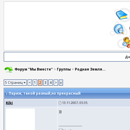
До
Форум "Мы Вместе"
>
Группы
>
Родная Земля...
5 Страниц
<
1
2
3
4
>
»
Париж
, такой разный,но прекрасный
Kiki
13.11.2007, 05:35
)))
--------------------