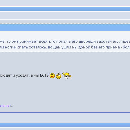
же, то он принимает всех, кто попал в его дворец и захотел его лиц
ли ноги и спать хотелось. вощем ушли мы домой без его приема - бо
одят и уходят, а мы ЕСТЬ
ти нет..