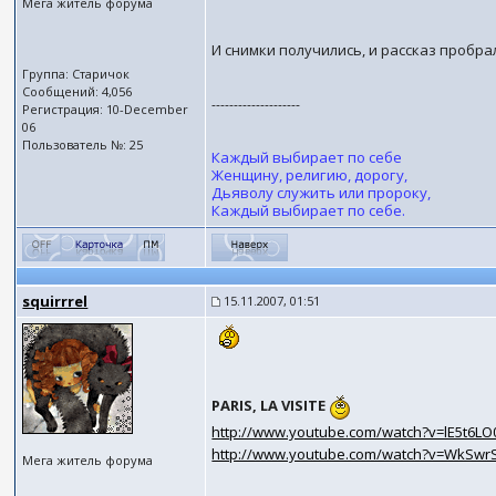
Мега житель форума
И снимки получились, и рассказ пробрал....
Группа: Старичок
Сообщений: 4,056
--------------------
Регистрация: 10-December
06
Пользователь №: 25
Каждый выбирает по себе
Женщину, религию, дорогу,
Дьяволу служить или пророку,
Каждый выбирает по себе.
squirrrel
15.11.2007, 01:51
PARIS, LA VISITE
http://www.youtube.com/watch?v=lE5t6L
http://www.youtube.com/watch?v=WkSwrS
Мега житель форума