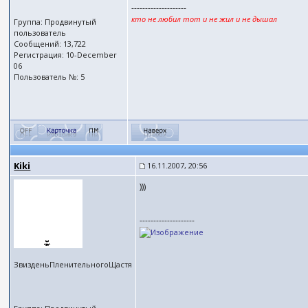
--------------------
кто не любил тот и не жил и не дышал
Группа: Продвинутый
пользователь
Сообщений: 13,722
Регистрация: 10-December
06
Пользователь №: 5
Kiki
16.11.2007, 20:56
)))
--------------------
ЗвизденьПленительногоЩастя