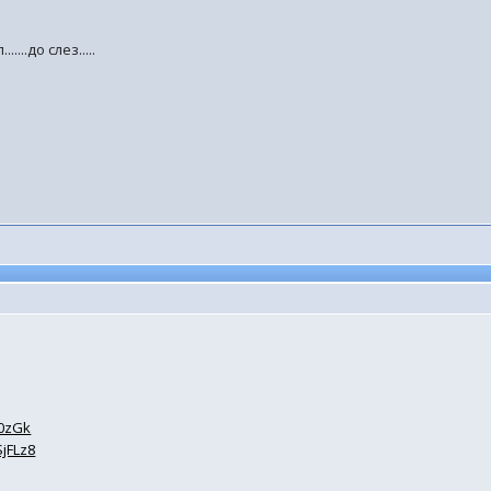
...до слез.....
O0zGk
jFLz8