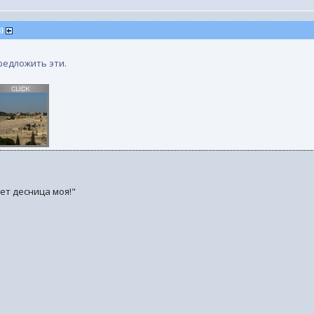
4)
редложить эти.
нет десница моя!"