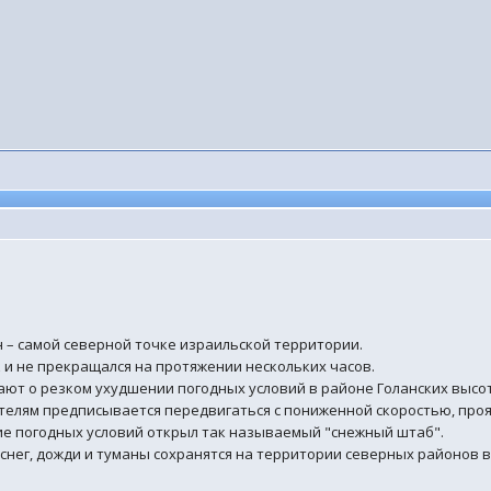
 – самой северной точке израильской территории.
к и не прекращался на протяжении нескольких часов.
ют о резком ухудшении погодных условий в районе Голанских высот
телям предписывается передвигаться с пониженной скоростью, про
ие погодных условий открыл так называемый "снежный штаб".
снег, дожди и туманы сохранятся на территории северных районов 