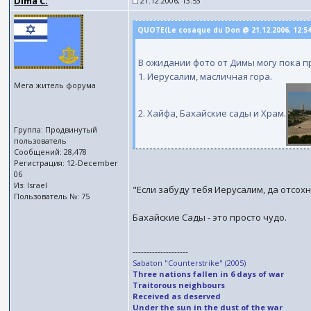
Dima C.
21.12.2006, 13:53
QUOTE(Le cosaque du Don @ 21.12.2006, 12:5
В ожидании фото от Димы могу пока п
1. Иерусалим, масличная гора.
Мега житель форума
2. Хайфа, Бахайские сады и Храм.
Группа: Продвинутый
пользователь
Сообщений: 28,478
Регистрация: 12-December
06
Из: Israel
"Если забуду тебя Иерусалим, да отсох
Пользователь №: 75
Бахайские Сады - это просто чудо.
--------------------
Sabaton "Counterstrike" (2005)
Three nations fallen in 6 days of war
Traitorous neighbours
Received as deserved
Under the sun in the dust of the war