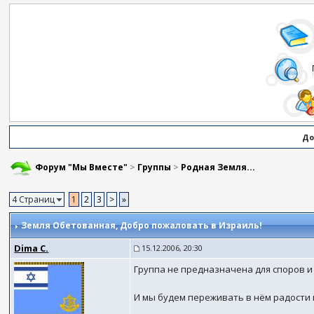
До
Форум "Мы Вместе"
>
Группы
>
Родная Земля...
4 Страниц
1
2
3
>
»
Земля Обетованная
, Добро пожаловать в Израиль!
Dima C.
15.12.2006, 20:30
Группа не предназначена для споров и
И мы будем переживать в нём радости 