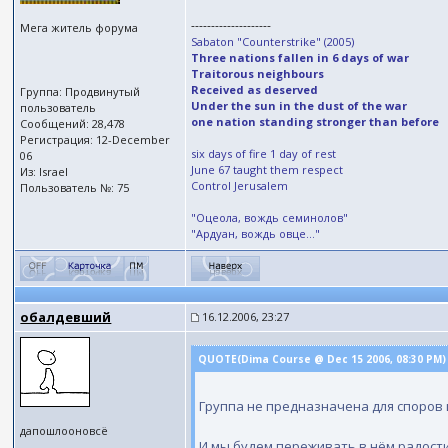
--------------------
Мега житель форума
Sabaton "Counterstrike" (2005)
Three nations fallen in 6 days of war
Traitorous neighbours
Received as deserved
Группа: Продвинутый
Under the sun in the dust of the war
пользователь
one nation standing stronger than before
Сообщений: 28,478
Регистрация: 12-December
six days of fire 1 day of rest
06
June 67 taught them respect
Из: Israel
Control Jerusalem
Пользователь №: 75
"Оцеола, вождь семинолов"
"Ардуан, вождь овце..."
обалдевший
16.12.2006, 23:27
QUOTE(Dima Course @ Dec 15 2006, 08:30 PM
Группа не предназначена для споров 
дапошлооновсё
И мы будем переживать в нём радости