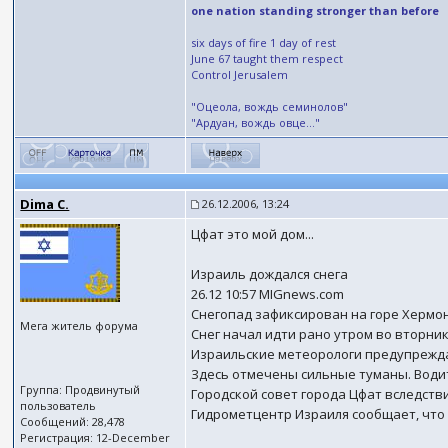
one nation standing stronger than before
six days of fire 1 day of rest
June 67 taught them respect
Control Jerusalem
"Оцеола, вождь семинолов"
"Ардуан, вождь овце..."
Dima C.
26.12.2006, 13:24
Цфат это мой дом...
Израиль дождался снега
26.12 10:57 MIGnews.com
Снегопад зафиксирован на горе Хермон
Мега житель форума
Снег начал идти рано утром во вторни
Израильские метеорологи предупрежда
Здесь отмечены сильные туманы. Води
Группа: Продвинутый
Городской совет города Цфат вследств
пользователь
Гидрометцентр Израиля сообщает, что 
Сообщений: 28,478
Регистрация: 12-December