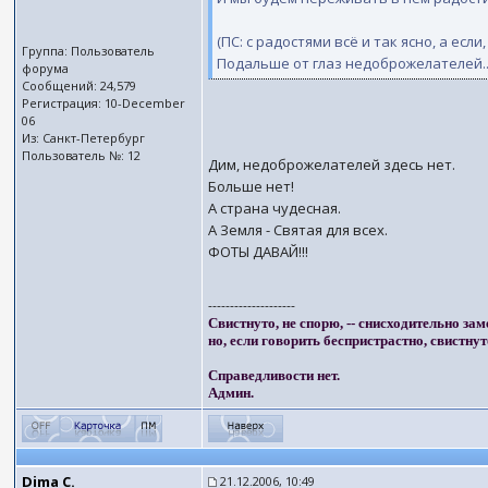
(ПС: с радостями всё и так ясно, а ес
Группа: Пользователь
Подальше от глаз недоброжелателей..
форума
Сообщений: 24,579
Регистрация: 10-December
06
Из: Санкт-Петербург
Пользователь №: 12
Дим, недоброжелателей здесь нет.
Больше нет!
А страна чудесная.
А Земля - Святая для всех.
ФОТЫ ДАВАЙ!!!
--------------------
Свистнуто, не спорю, -- снисходительно зам
но, если говорить беспристрастно, свистнут
Справедливости нет.
Админ.
Dima C.
21.12.2006, 10:49