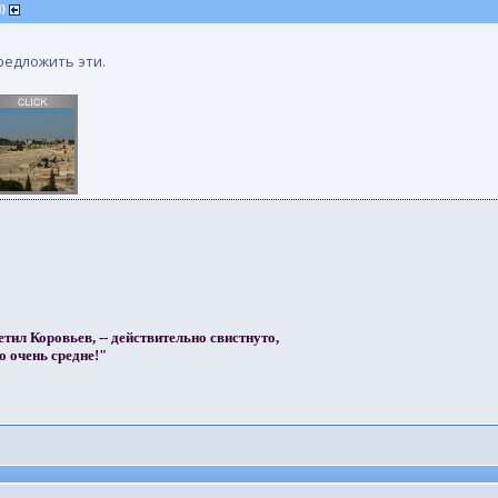
4)
редложить эти.
етил Коровьев, -- действительно свистнуто,
о очень средне!"