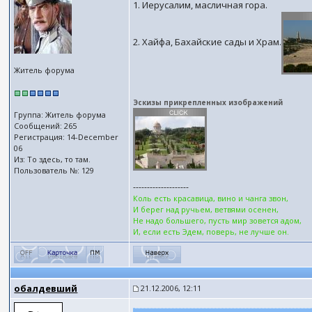
1. Иерусалим, масличная гора.
2. Хайфа, Бахайские сады и Храм.
Житель форума
Эскизы прикрепленных изображений
Группа: Житель форума
Сообщений: 265
Регистрация: 14-December
06
Из: То здесь, то там.
Пользователь №: 129
--------------------
Коль есть красавица, вино и чанга звон,
И берег над ручьем, ветвями осенен,
Не надо большего, пусть мир зовется адом,
И, если есть Эдем, поверь, не лучше он.
обалдевший
21.12.2006, 12:11