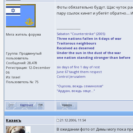
Фоты обязательно будут. Щас чуток рас
пару ссылок кинет и убегёт обратно...
--------------------
Sabaton "Counterstrike" (2005)
Мега житель форума
Three nations fallen in 6 days of war
Traitorous neighbours
Received as deserved
Under the sun in the dust of the war
Группа: Продвинутый
one nation standing stronger than before
пользователь
Сообщений: 28,478
six days of fire 1 day of rest
Регистрация: 12-December
June 67 taught them respect
06
Control Jerusalem
Из: Israel
Пользователь №: 75
"Оцеола, вождь семинолов"
"Ардуан, вождь овце..."
Казакъ
21.12.2006, 11:54
В ожидании фото от Димы могу пока пр