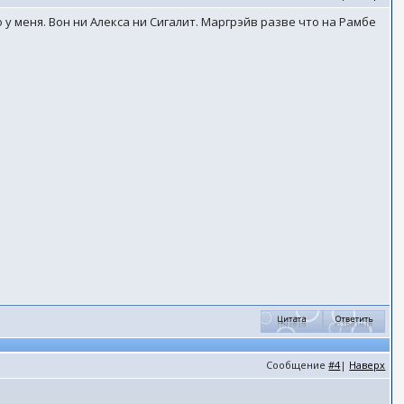
 у меня. Вон ни Алекса ни Сигалит. Маргрэйв разве что на Рамбе
Сообщение
#4
|
Наверх