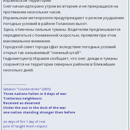
израильской территории.
Снег начал идти рано утром во вторник и не прекращался на
протяжении нескольких часов.
Израильские метеорологи предупреждают о резком ухудшении
погодных условий в районе Голанских высот.
Здесь отмечены сильные туманы. Водителям предписывается
передвигаться с пониженной скоростью, проявляя при этом
максимальное внимание.
Городской совет города Цфат вследствие погодных условий
открыл так называемый "снежный штаб".
Гидрометцентр Израиля сообщает, что снег, дожди и туманы
сохранятся на территории северных районов в ближайшие
несколько дней.
--------------------
Sabaton "Counterstrike" (2005)
Three nations fallen in 6 days of war
Traitorous neighbours
Received as deserved
Under the sun in the dust of the war
one nation standing stronger than before
six days of fire 1 day of rest
June 67 taught them respect