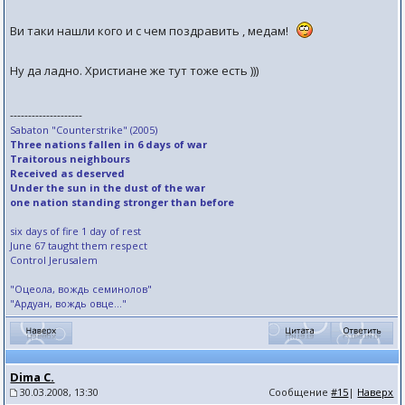
Ви таки нашли кого и с чем поздравить , медам!
Ну да ладно. Христиане же тут тоже есть )))
--------------------
Sabaton "Counterstrike" (2005)
Three nations fallen in 6 days of war
Traitorous neighbours
Received as deserved
Under the sun in the dust of the war
one nation standing stronger than before
six days of fire 1 day of rest
June 67 taught them respect
Control Jerusalem
"Оцеола, вождь семинолов"
"Ардуан, вождь овце..."
Dima C.
30.03.2008, 13:30
Сообщение
#15
|
Наверх