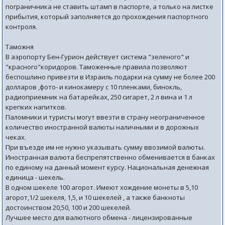
пограничника не ставить штамп в паспорте, а только на листке
прибытия, который заполняется до прохождения паспортного
контроля.
Таможня
В аэропорту Бен-Гурион действует система "зеленого" и
"красного"коридоров. Таможенные правила позволяют
беспошлино привезти в Израиль подарки на сумму не более 200
долларов ,фото- и кинокамеру с 10 пленками, бинокль,
радиоприемник на батарейках, 250 сигарет, 2 л вина и 1 л
крепких напитков.
Паломники и туристы могут ввезти в страну неограниченное
количество иностранной валюты наличными и в дорожных
чеках.
При въезде им не нужно указывать сумму ввозимой валюты.
Иностранная валюта беспрепятственно обменивается в банках
по единому на данный момент курсу. Национальная денежная
единица - шекель.
В одном шекеле 100 агорот. Имеют хождение монеты в 5,10
агорот,1/2 шекеля, 1,5, и 10 шекелей , а также банкноты
достоинством 20,50, 100 и 200 шекелей.
Лучшее место для валютного обмена - лицензированные