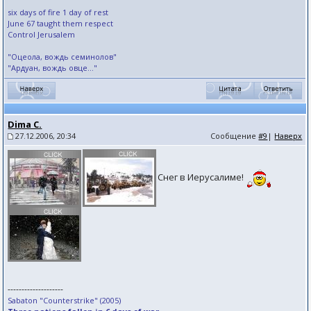
six days of fire 1 day of rest
June 67 taught them respect
Control Jerusalem
"Оцеола, вождь семинолов"
"Ардуан, вождь овце..."
Dima C.
27.12.2006, 20:34
Сообщение
#9
|
Наверх
Снег в Иерусалиме!
--------------------
Sabaton "Counterstrike" (2005)