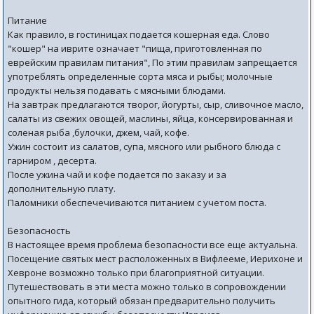
Питание
Как правило, в гостиницах подается кошерная еда. Слово
"кошер" на иврите означает "пища, приготовленная по
еврейским правилам питания", По этим правилам запрещается
употреблять определенные сорта мяса и рыбы; молочные
продукты нельзя подавать с мясными блюдами.
На завтрак предлагаются творог, йогурты, сыр, сливочное масло,
салаты из свежих овощей, маслины, яйца, консервированная и
соленая рыба ,булочки, джем, чай, кофе.
Ужин состоит из салатов, супа, мясного или рыбного блюда с
гарниром , десерта.
После ужина чай и кофе подается по заказу и за
дополнительную плату.
Паломники обеспечечиваются питанием с учетом поста.
Безопасность
В настоящее время проблема безопасности все еще актуальна.
Посещение святых мест расположенных в Вифлееме, Иерихоне и
Хевроне возможно только при благоприятной ситуации.
Путешествовать в эти места можно только в сопровождении
опытного гида, который обязан предварительно получить