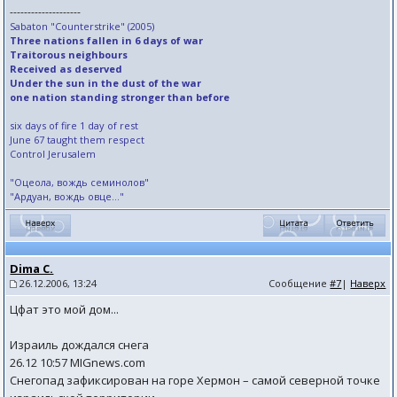
--------------------
Sabaton "Counterstrike" (2005)
Three nations fallen in 6 days of war
Traitorous neighbours
Received as deserved
Under the sun in the dust of the war
one nation standing stronger than before
six days of fire 1 day of rest
June 67 taught them respect
Control Jerusalem
"Оцеола, вождь семинолов"
"Ардуан, вождь овце..."
Dima C.
26.12.2006, 13:24
Сообщение
#7
|
Наверх
Цфат это мой дом...
Израиль дождался снега
26.12 10:57 MIGnews.com
Снегопад зафиксирован на горе Хермон – самой северной точке