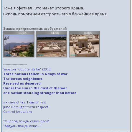
Тоже я сфоткал.. Это макет Второго Храма.
Г-сподь помоги нам отстроить его в ближайшее время.
Эскизы прикрепленных изображений
--------------------
Sabaton "Counterstrike" (2005)
Three nations fallen in 6 days of war
Traitorous neighbours
Received as deserved
Under the sun in the dust of the war
one nation standing stronger than before
six days of fire 1 day of rest
June 67 taught them respect
Control Jerusalem
"Оцеола, вождь семинолов"
"Ардуан, вождь овце..."