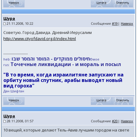
Шура
21.11.2008, 10:22
Сообщение
#19
|
Наверх
Советую. Город Давида. Древний Иерусалим
http://www.cityofdavid.org.il/index.html
--------------------
חיסולים ממוקדים - המוסר והמסר שבו
heb:
©мое
Точечные ликвидации - и мораль и посыл
rus:
"В то время, когда израилитяне запускают на
орбиту новый спутник, арабы выводят новый
вид гороха"
Дан Шифтан
Шура
28.11.2008, 01:57
Сообщение
#20
|
Наверх
10 вещей, которые делают Тель-Авив лучшим городом на свете