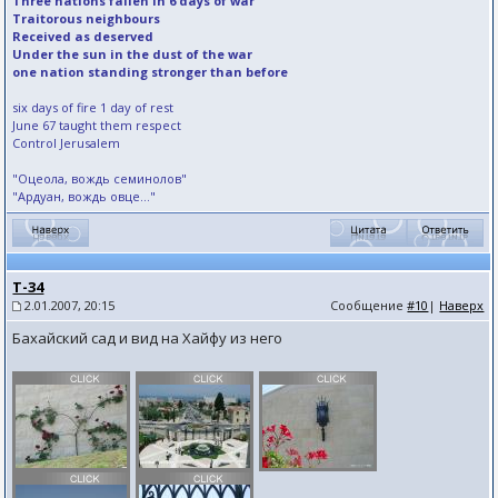
Three nations fallen in 6 days of war
Traitorous neighbours
Received as deserved
Under the sun in the dust of the war
one nation standing stronger than before
six days of fire 1 day of rest
June 67 taught them respect
Control Jerusalem
"Оцеола, вождь семинолов"
"Ардуан, вождь овце..."
T-34
2.01.2007, 20:15
Сообщение
#10
|
Наверх
Бахайский сад и вид на Хайфу из него