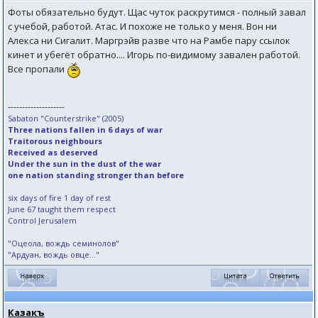
Фоты обязательно будут. Щас чуток раскрутимся - полный завал
с учебой, работой. Атас. И похоже не только у меня. Вон ни
Алекса ни Сигалит. Маргрэйв разве что на Рамбе пару ссылок
кинет и убегёт обратно.... Игорь по-видимому завален работой.
Все пропали
--------------------
Sabaton "Counterstrike" (2005)
Three nations fallen in 6 days of war
Traitorous neighbours
Received as deserved
Under the sun in the dust of the war
one nation standing stronger than before
six days of fire 1 day of rest
June 67 taught them respect
Control Jerusalem
"Оцеола, вождь семинолов"
"Ардуан, вождь овце..."
Казакъ