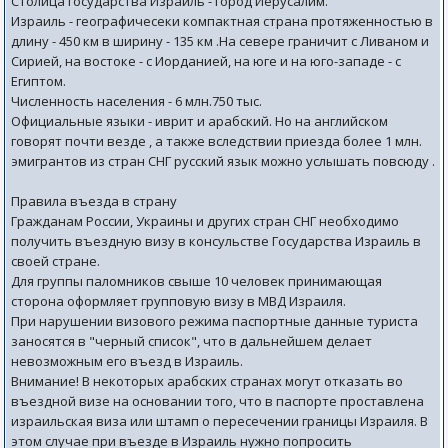
Столица государства Израиль - город Иерусалим.
Израиль - географичесеки компактная страна протяженностью в
длину - 450 км в ширину - 135 км .На севере граничит с Ливаном и
Сирией, на востоке - с Иорданией, на юге и на юго-западе - с
Египтом.
Численность населения - 6 млн.750 тыс.
Официальные языки - иврит и арабский. Но на английском
говорят почти везде , а также вследствии приезда более 1 млн.
эмигрантов из стран СНГ русский язык можно услышать повсюду .
Правила въезда в страну
Гражданам России, Украины и других стран СНГ необходимо
получить въездную визу в консульстве Государства Израиль в
своей стране.
Для группы паломников свыше 10 человек принимающая
сторона оформляет групповую визу в МВД Израиля.
При нарушении визового режима паспортные данные туриста
заносятся в "черный список", что в дальнейшем делает
невозможным его въезд в Израиль.
Внимание! В некоторых арабских странах могут отказать во
въездной визе на основании того, что в паспорте проставлена
израильская виза или штамп о пересечении границы Израиля. В
этом случае при въезде в Израиль нужно попросить