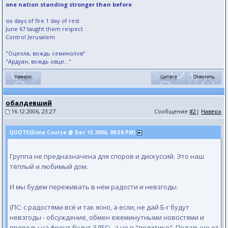
one nation standing stronger than before
six days of fire 1 day of rest
June 67 taught them respect
Control Jerusalem
"Оцеола, вождь семинолов"
"Ардуан, вождь овце..."
обалдевший
16.12.2006, 23:27
Сообщение
#2
|
Наверх
QUOTE(Dima Course @ Dec 15 2006, 08:30 PM)
Группа не предназначена для споров и дискуссий. Это наш
тёплый и любимый дом.
И мы будем переживать в нём радости и невзгоды.
(ПС: с радостями всё и так ясно, а если, не дай Б-г будут
невзгоды - обсуждение, обмен ежеминутными новостями и
проводы на фронт будут ЗДЕСь а не в "политике". Подальше от