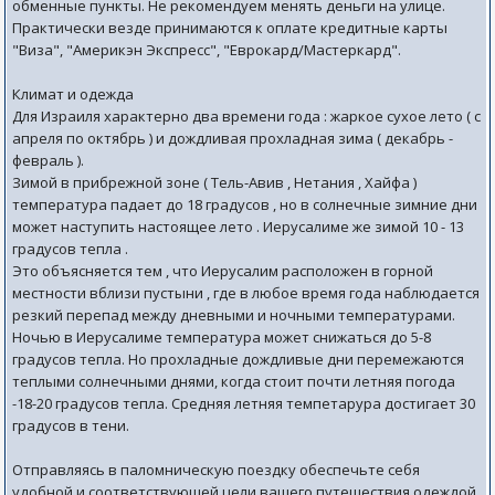
обменные пункты. Не рекомендуем менять деньги на улице.
Практически везде принимаются к оплате кредитные карты
"Виза", "Америкэн Экспресс", "Еврокард/Мастеркард".
Климат и одежда
Для Израиля характерно два времени года : жаркое сухое лето ( с
апреля по октябрь ) и дождливая прохладная зима ( декабрь -
февраль ).
Зимой в прибрежной зоне ( Тель-Авив , Нетания , Хайфа )
температура падает до 18 градусов , но в солнечные зимние дни
может наступить настоящее лето . Иерусалиме же зимой 10 - 13
градусов тепла .
Это объясняется тем , что Иерусалим расположен в горной
местности вблизи пустыни , где в любое время года наблюдается
резкий перепад между дневными и ночными температурами.
Ночью в Иерусалиме температура может снижаться до 5-8
градусов тепла. Но прохладные дождливые дни перемежаются
теплыми солнечными днями, когда стоит почти летняя погода
-18-20 градусов тепла. Средняя летняя темпетарура достигает 30
градусов в тени.
Отправляясь в паломническую поездку обеспечьте себя
удобной и соответствующей цели вашего путешествия одеждой.