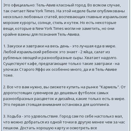
Это официально: Тель-Авив классный город. Во всяком случае,
так считает New York Times. На этой неделе были опубликованы
несколько любовных статей, воспевающих главные израильские
морские курорты, солнце, стиль и кутеж. Но есть некоторые
вещи, которые в New York Times могли не заметить, но они
крайне важны для познания Тель-Авива.
1. Закуски и завтраки на весь день - это лучшая еда в мире.
Любой израильский ребенок это знает - 2 яйца, салат из
рубленых овощей и разнообразные сыры. Хватает надолго.
Существуют кафе, предлагающие только такие завтраки - на
улочках Старого Яффо их особенно много, да и в Тель-Авиве
тоже.
2. Все что вам нужно, вы сможете купить на рынке "Кармель". От
дорогостоящих сувениров до дешевых футболок самых
разнообразных расцветок и дизайна, какие только есть в мире.
Это первая стоящая внимания остановка для шоппинга.
3. Ходьба - это удовольствие. Город сам по себе настолько мал,
что можно добраться из одной точки в другую менее чем за час
пешком. Достать хорошую карту и осмотреть все