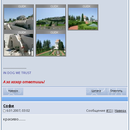
--------------------
IN DOG WE TRUST
А за хазар ответишь!
Софи
6.01.2007, 03:02
Сообщение
#11
|
Наверх
красиво........