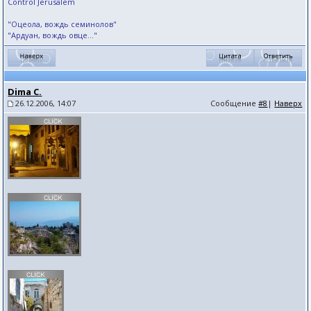
Control Jerusalem
"Оцеола, вождь семинолов"
"Ардуан, вождь овце..."
Dima C.
26.12.2006, 14:07
Сообщение
#8
|
Наверх