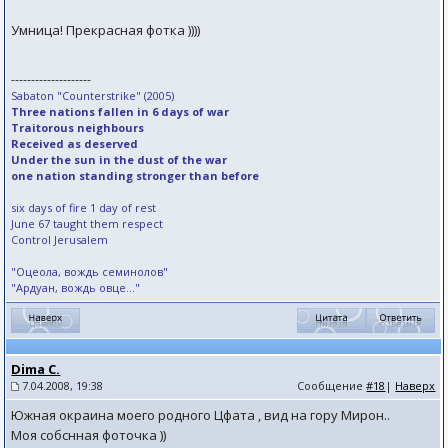
Умница! Прекрасная фотка ))))
--------------------
Sabaton "Counterstrike" (2005)
Three nations fallen in 6 days of war
Traitorous neighbours
Received as deserved
Under the sun in the dust of the war
one nation standing stronger than before
six days of fire 1 day of rest
June 67 taught them respect
Control Jerusalem
"Оцеола, вождь семинолов"
"Ардуан, вождь овце..."
Dima C.
7.04.2008, 19:38
Сообщение
#18
|
Наверх
Южная окраина моего родного Цфата , вид на гору Мирон..
Моя собснная фоточка ))