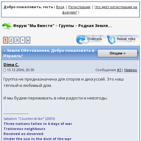
Добро пожаловать, гость
(
Вход
|
Регистрация
|
Что даёт регистрация на
форуме?
)
Форум "Мы Вместе"
>
Группы
>
Родная Земля...
1
2
3
>
»
Земля Обетованная
, Добро пожаловать в
Опции
Израиль!
Dima C.
15.12.2006, 20:30
Сообщение
#1
|
Наверх
Группа не предназначена для споров и дискуссий. Это наш
тёплый и любимый дом.
И мы будем переживать в нём радости и невзгоды.
--------------------
Sabaton "Counterstrike" (2005)
Three nations fallen in 6 days of war
Traitorous neighbours
Received as deserved
Under the sun in the dust of the war