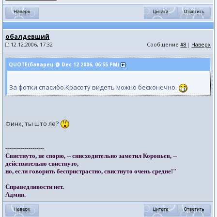
обалдевший
12.12.2006, 17:32
Сообщение
#8
|
Наверх
QUOTE(баварец @ Dec 12 2006, 06:55 PM)
За фотки спасибо.Красоту видеть можно бесконечно.
Финк, ты што ле?
--------------------
Свистнуто, не спорю, -- снисходительно заметил Коровьев, --
действительно свистнуто,
но, если говорить беспристрастно, свистнуто очень средне!"
Справедливости нет.
Админ.