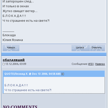
И запорошен след…
И только в окнах
Жутко свищет ветер…
Б Л О К А Д А ! ! !
Ч то страшнее есть на свете?!
________
Блокада
Юлия Яснина
обалдевший
13.12.2006, 03:09
Сообщение
#10
|
Наверх
QUOTE(Леонид К. @ Dec 13 2006, 04:58 AM)
Б Л О К А Д А ! ! !
Ч то страшнее есть на свете?!
NO COMMENTS...