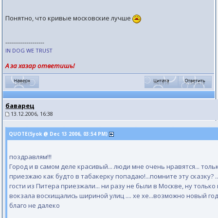
Понятно, что кривые московские лучше
--------------------
IN DOG WE TRUST
А за хазар ответишь!
баварец
13.12.2006, 16:38
QUOTE(Syok @ Dec 13 2006, 03:54 PM)
поздравлям!!!
Город и в самом деле красивый... люди мне очень нравятся... тольк
приезжаю как будто в табакерку попадаю!...помните эту сказку? 
гости из Питера приезжали... ни разу не были в Москве, ну только 
вокзала восхищались шириной улиц .... хе хе...возможно новый год
благо не далеко