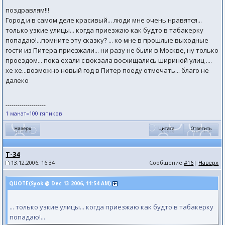
поздравлям!!!
Город и в самом деле красивый... люди мне очень нравятся...
только узкие улицы... когда приезжаю как будто в табакерку
попадаю!...помните эту сказку? ... ко мне в прошлые выходные
гости из Питера приезжали... ни разу не были в Москве, ну только
проездом... пока ехали с вокзала восхищались шириной улиц ....
хе хе...возможно новый год в Питер поеду отмечать... благо не
далеко
--------------------
1 манат=100 гяпиков
T-34
13.12.2006, 16:34
Сообщение
#16
|
Наверх
QUOTE(Syok @ Dec 13 2006, 11:54 AM)
... только узкие улицы... когда приезжаю как будто в табакерку
попадаю!...