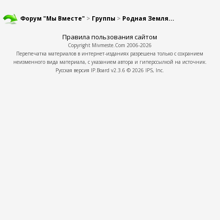
Форум "Мы Вместе"
>
Группы
>
Родная Земля...
Правила пользования сайтом
Copyright
Mivmeste.Com
2006-2026
Перепечатка материалов в интернет-изданиях разрешена только с сохранием
неизменного вида материала, с указанием автора и гиперссылкой на источник.
Русская версия
IP.Board
v2.3.6 © 2026
IPS, Inc.