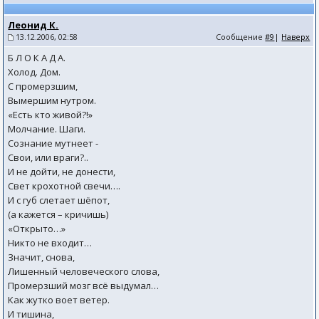
Леонид К.
13.12.2006, 02:58
Сообщение
#9
|
Наверх
Б Л О К А Д А.
Холод. Дом.
С промерзшим,
Вымершим нутром.
«Есть кто живой?!»
Молчание. Шаги.
Сознание мутнеет -
Свои, или враги?..
И не дойти, не донести,
Свет крохотной свечи….
И с губ слетает шёпот,
(а кажется – кричишь)
«Открыто…»
Никто не входит…
Значит, снова,
Лишенный человеческого слова,
Промерзший мозг всё выдумал…
Как жутко воет ветер.
И тишина,