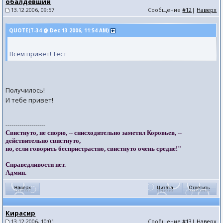
обалдевший
13.12.2006, 09:57
Сообщение
#12
|
Наверх
QUOTE(T-34 @ Dec 13 2006, 11:54 AM)
Всем привет! Тест
Получилось!
И тебе привет!
--------------------
Свистнуто, не спорю, -- снисходительно заметил Коровьев, --
действительно свистнуто,
но, если говорить беспристрастно, свистнуто очень средне!"
Справедливости нет.
Админ.
Кирасир
13.12.2006, 10:01
Сообщение
#13
|
Наверх