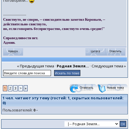
Поговорили...
--------------------
Свистнуто, не спорю, -- снисходительно заметил Коровьев, --
действительно свистнуто,
но, если говорить беспристрастно, свистнуто очень средне!"
Справедливости нет.
Админ.
« Предыдущая тема
·
Родная Земля...
·
Следующая тема »
1
2
3
>
»
1 чел. читают эту тему (гостей:
1
, скрытых пользователей:
0
)
Пользователей:
0 -