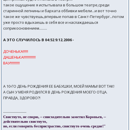
такое ощущение я испытывала в большом театре,среди
старинной лепнины и бархата оббивки мебели...и вот точно
такое же чувствуешь,впервые попав в Санкт-Петербург...потом
уже просто вдыхаешь в себя все и наслаждаешься
соприкосновением.........
А ЭТО СЛУЧИЛОСЬ В 04:52 9.12.2006 -
ДОЧЕНЬКА!!!!!!
ДАШЕНЬКА!!!!!!!!!!!!!!
ВАУ!!!!!!!!!!!
А 10-ГО ДЕНЬ РОЖДЕНИЯ ЕЕ БАБУШКИ, МОЕЙ МАМЫ! ВОТ ТАК!
А СЫН У МЕНЯ РОДИЛСЯ В ДЕНЬ РОЖДЕНИЯ МОЕГО ОТЦА.
ПРАВДА, ЗДОРОВО?!
--------------------
Свистнуто, не спорю, -- снисходительно заметил Коровьев, --
действительно свистнуто,
но, если говорить беспристрастно, свистнуто очень средне!"