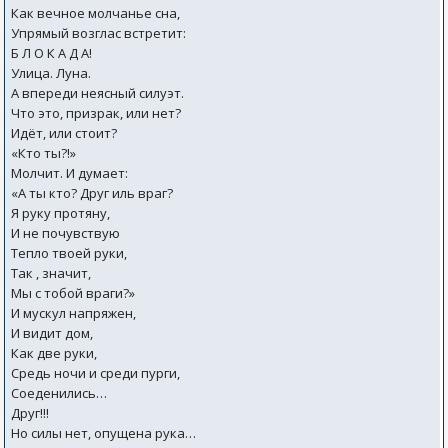
Как вечное молчанье сна,
Упрямый возглас встретит:
Б Л О К А Д А!
Улица. Луна.
А впереди неясный силуэт.
Что это, призрак, или нет?
Идёт, или стоит?
«Кто ты?!»
Молчит. И думает:
«А ты кто? Друг иль враг?
Я руку протяну,
И не почувствую
Тепло твоей руки,
Так , значит,
Мы с тобой враги?»
И мускул напряжен,
И видит дом,
Как две руки,
Средь ночи и среди пурги,
Соеденились…
Друг!!!
Но силы нет, опущена рука…