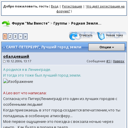
Добро пожаловать, гость
(
Вход
|
Регистрация
|
Что даёт регистрация на
форуме?
)
Форум "Мы Вместе"
>
Группы
>
Родная Земля...
1
2
3
>
»
САНКТ-ПЕТЕРБУРГ
, Лучший город земли
Опции
обалдевший
10.12.2006, 13:17
Сообщение
#1
|
Наверх
А родился я в Ленинграде.
И тогда это тоже был лучший город земли.
А Leo вот что написала:
Согласна,что Питер(Ленинград)-это один из лучших городов с
особенными людьми!
Когда приезжаешь в этот город-создается впечатление,что ты
попадаешь в особенную атмосферу...
Моё первое ощущение-это поездка с вокзала ночью через
центр....Как будто я попала в театр....