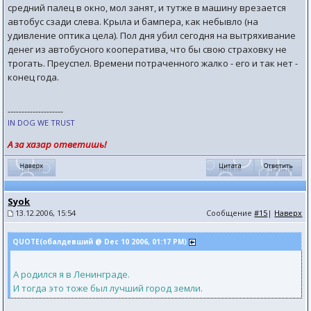
средний палец в окно, мол занят, и тутже в машину врезается
автобус сзади слева. Крыла и бампера, как небывло (на
удивление оптика цела). Пол дня убил сегодня на вытряхивание
денег из автобусного кооператива, что бы свою страховку не
трогать. Преуспел. Времени потраченного жалко - его и так нет -
конец года.
--------------------
IN DOG WE TRUST
А за хазар ответишь!
Syok
13.12.2006, 15:54
Сообщение
#15
|
Наверх
QUOTE(обалдевший @ Dec 10 2006, 01:17 PM)
А родился я в Ленинграде.
И тогда это тоже был лучший город земли.