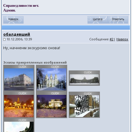
Справедливости нет.
Админ.
обалдевший
10.12.2006, 13:39
Сообщение
#2
|
Наверх
Ну, начненм экскурсию снова!
Эскизы прикрепленных изображений