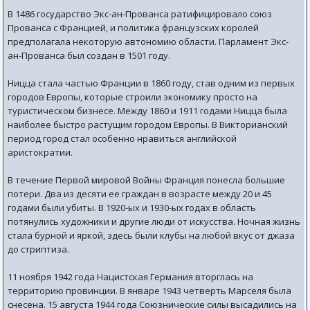
В 1486 государство Экс-ан-Прованса ратифицировало союз
Прованса с Францией, и политика французских королей
предполагала некоторую автономию области. Парламент Экс-
ан-Прованса был создан в 1501 году.
Ницца стала частью Франции в 1860 году, став одним из первых
городов Европы, которые строили экономику просто на
туристическом бизнесе. Между 1860 и 1911 годами Ницца была
наиболее быстро растущим городом Европы. В Викторианский
период город стал особенно нравиться английской
аристократии.
В течение Первой мировой Войны Франция понесла большие
потери. Два из десяти ее граждан в возрасте между 20 и 45
годами были убиты. В 1920-ых и 1930-ых годах в область
потянулись художники и другие люди от искусства. Ночная жизнь
стала бурной и яркой, здесь были клубы на любой вкус от джаза
до стриптиза.
11 ноября 1942 года Нацистская Германия вторглась на
территорию провинции. В январе 1943 четверть Марселя была
снесена. 15 августа 1944 года Союзнические силы высадились на