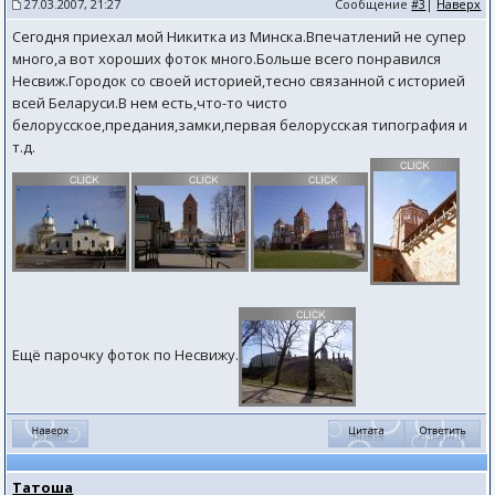
27.03.2007, 21:27
Сообщение
#3
|
Наверх
Сегодня приехал мой Никитка из Минска.Впечатлений не супер
много,а вот хороших фоток много.Больше всего понравился
Несвиж.Городок со своей историей,тесно связанной с историей
всей Беларуси.В нем есть,что-то чисто
белорусское,предания,замки,первая белорусская типография и
т.д.
Ещё парочку фоток по Несвижу.
Татоша