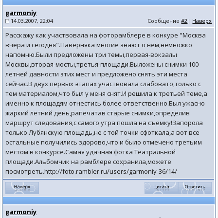
garmoniy
14.03.2007, 22:04
Сообщение
#2
|
Наверх
Расскажу как участвовала на фоторамблере в конкуре "Москва
вчера и сегодня".Наверняка многие знают о нём,немножко
напомню.Были предложены три темы,первая-вокзалы
Москвы,вторая-мосты,третья-площади.Выложены снимки 100
летней давности этих мест и предложено снять эти места
сейчас.В двух первых этапах участвовала слабовато,только с
тем материалом,что был у меня снят.И решила к третьей теме,а
именно к площадям отнестись более ответственно.Был ужасно
жаркий летний день,рапечатав старые снимки,определив
маршрут следования,с самого утра пошла на съёмку!Запорола
только Лубянскую площадь,не с той точки сфоткала,а вот все
остальные получились здорово,что и было отмечено третьим
местом в конкурсе.Самая удачная фотка Театральной
площади.Альбомчик на рамблере сохранила,можете
посмотреть.http://foto.rambler.ru/users/garmoniy-36/14/
garmoniy