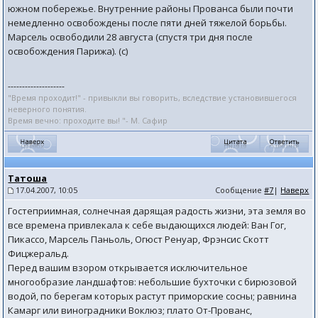
южном побережье. Внутренние районы Прованса были почти
немедленно освобождены после пяти дней тяжелой борьбы.
Марсель освободили 28 августа (спустя три дня после
освобождения Парижа). (с)
--------------------
"Время проходит!" - привыкли вы говорить, вследствие установившегося
неверного понятия.
Время вечно: проходите вы! "- М. Сафир
Татоша
17.04.2007, 10:05
Сообщение
#7
|
Наверх
Гостеприимная, солнечная дарящая радость жизни, эта земля во
все времена привлекала к себе выдающихся людей: Ван Гог,
Пикассо, Марсель Паньоль, Огюст Ренуар, Фрэнсис Скотт
Фицжеральд.
Перед вашим взором открывается исключительное
многообразие ландшафтов: небольшие бухточки с бирюзовой
водой, по берегам которых растут приморские сосны; равнина
Камарг или виноградники Воклюз; плато От-Прованс,