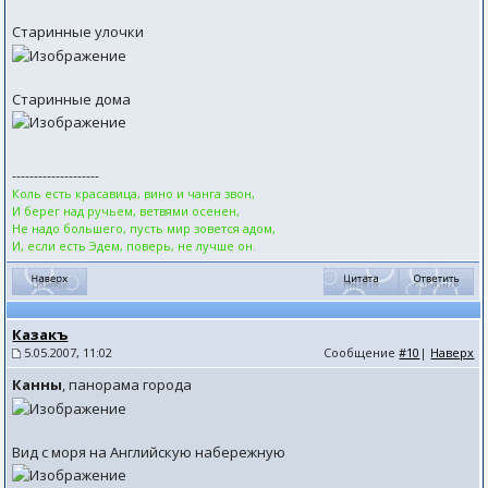
Старинные улочки
Старинные дома
--------------------
Коль есть красавица, вино и чанга звон,
И берег над ручьем, ветвями осенен,
Не надо большего, пусть мир зовется адом,
И, если есть Эдем, поверь, не лучше он.
Казакъ
5.05.2007, 11:02
Сообщение
#10
|
Наверх
Канны
, панорама города
Вид с моря на Английскую набережную