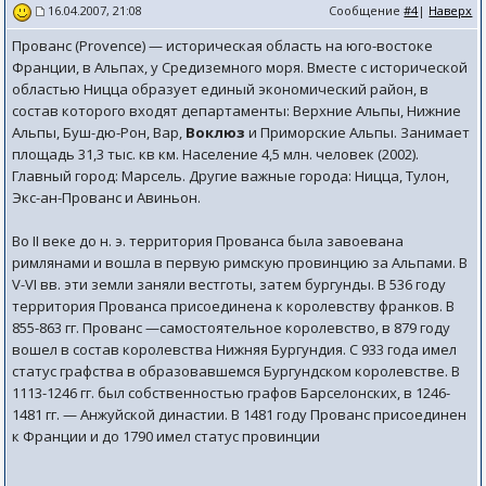
Сообщение
#4
|
Наверх
16.04.2007, 21:08
Прованс (Provence) — историческая область на юго-востоке
Франции, в Альпах, у Средиземного моря. Вместе с исторической
областью Ницца образует единый экономический район, в
состав которого входят департаменты: Верхние Альпы, Нижние
Альпы, Буш-дю-Рон, Вар,
Воклюз
и Приморские Альпы. Занимает
площадь 31,3 тыс. кв км. Население 4,5 млн. человек (2002).
Главный город: Марсель. Другие важные города: Ницца, Тулон,
Экс-ан-Прованс и Авиньон.
Во II веке до н. э. территория Прованса была завоевана
римлянами и вошла в первую римскую провинцию за Альпами. В
V-VI вв. эти земли заняли вестготы, затем бургунды. В 536 году
территория Прованса присоединена к королевству франков. В
855-863 гг. Прованс —самостоятельное королевство, в 879 году
вошел в состав королевства Нижняя Бургундия. С 933 года имел
статус графства в образовавшемся Бургундском королевстве. В
1113-1246 гг. был собственностью графов Барселонских, в 1246-
1481 гг. — Анжуйской династии. В 1481 году Прованс присоединен
к Франции и до 1790 имел статус провинции