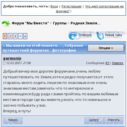
Добро пожаловать, гость
(
Вход
|
Регистрация
|
Что даёт регистрация на
форуме?
)
Форум "Мы Вместе"
>
Группы
>
Родная Земля...
1
2
3
>
»
Мы живем на этой планете.....
, Собрание
Опции
путешествий форумчан...фотографии
garmoniy
12.03.2007, 21:08
Сообщение
#1
|
Наверх
Добрый вечер мои дорогие форумчане,очень люблю
путешествовать по Земле,хотя и редко получается,от этого
стараюсь много ходить пешком по знакомым и не очень
знакомым местам,замечать что-то интересное и
изменяющееся.Буду рада с вами пройтись по вашим любимым
местам в городе где вы живете,узнать что-то новенькое и
заочно побывать у вас.
Вперёд, в путь!