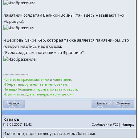
памятник солдатам Великой Войны (так здесь называют 1-ю
Мировую),
и церковь Сакре Кёр, которая также является памятником. Это
говорит надпись над входом:
"Всем солдатам, погибшим за Францию".
--------------------
Коль есть красавица, вино и чанга звон,
И берег над ручьем, ветвями осенен,
Не надо большего, пусть мир зовется адом,
И, если есть Эдем, поверь, не лучше он.
Казакъ
3.06.2007, 15:42
Сообщение
#20
|
Наверх
И конечно, надо взглянуть на замок Лонгшамп