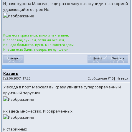
И, взяв курс на Марсель, еще раз оглянуться и увидеть за кормой
удаляющийся остров Иф.
--------------------
Коль есть красавица, вино и чанга звон,
И берег над ручьем, ветвями осенен,
Не надо большего, пусть мир зовется адом,
И, если есть Эдем, поверь, не лучше он.
Казакъ
2.06.2007, 17:25
Сообщение
#15
|
Наверх
У входа в порт Марселя вы сразу увидите суперсовременный
круизный парусник
их здесь множество. И современных
и старинных