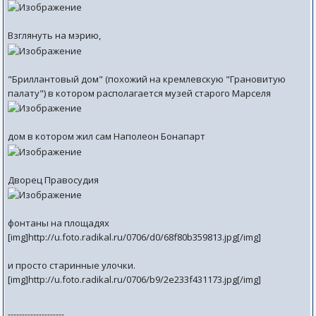
Взглянуть на мэрию,
"Бриллантовый дом" (похожий на кремлевскую "Грановитую
палату") в котором располагается музей старого Марселя
дом в котором жил сам Наполеон Бонапарт
Дворец Правосудия
фонтаны на площадях
[img]http://u.foto.radikal.ru/0706/d0/68f80b359813.jpg[/img]
и просто старинные улочки.
[img]http://u.foto.radikal.ru/0706/b9/2e233f431173.jpg[/img]
--------------------