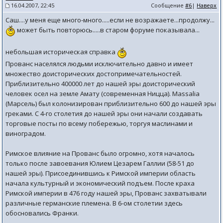
16.04.2007, 22:45
Сообщение
#6
|
Наверх
Саш....у меня еще много-много.....если не возражаете...продолжу...
может быть повторюсь.....в старом форуме показывала...
небольшая историческая справка
Прованс населялся людьми исключительно давно и имеет
множество доисторических достопримечательностей.
Приблизительно 400000 лет до нашей эры доисторический
человек осел на земле Амату (современная Ницца). Massalia
(Марсель) был колонизирован приблизительно 600 до нашей эры
греками. С 4-го столетия до нашей эры они начали создавать
торговые посты по всему побережью, торгуя маслинами и
виноградом.
Римское влияние на Прованс было огромно, хотя началось
только после завоевания Юлием Цезарем Галлии (58-51 до
нашей эры). Присоединившись к Римской империи область
начала культурный и экономический подъем. После краха
Римской империи в 476 году нашей эры, Прованс захватывали
различные германские племена. В 6-ом столетии здесь
обосновались Франки.