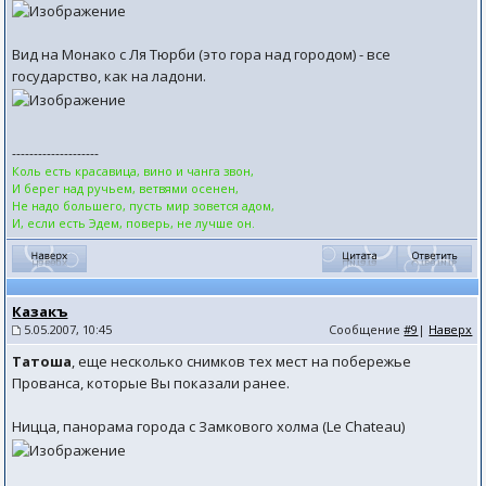
Вид на Монако с Ля Тюрби (это гора над городом) - все
государство, как на ладони.
--------------------
Коль есть красавица, вино и чанга звон,
И берег над ручьем, ветвями осенен,
Не надо большего, пусть мир зовется адом,
И, если есть Эдем, поверь, не лучше он.
Казакъ
5.05.2007, 10:45
Сообщение
#9
|
Наверх
Татоша
, еще несколько снимков тех мест на побережье
Прованса, которые Вы показали ранее.
Ницца, панорама города с Замкового холма (Le Chateau)