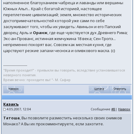
наполненное благоуханием чабреца и лаванды или вершины
Южных Альп... Край с богатой историей, настоящее
переплетение цивилизаций; земля, множество исторических
достопримечательностей которой уже сами по себе
заслуживают того, чтобы их увидеть: Авиньон и его Папский
дворец; Арль и
Оранж
, где еще чувствуется дух Древнего Рима;
Экс-ан-Прованс, истинная жемчужина 18 века; Сен-Тропэ...
непременно покорят вас. Совсем как местная кухня, где
царствуют резкие запахи чеснока и оливкового масла. (с)
--------------------
"Время проходит!" - привыкли вы говорить, вследствие установившегося
неверного понятия.
Время вечно: проходите вы! "- М. Сафир
Казакъ
4.05.2007, 12:04
Сообщение
#8
|
Наверх
Татоша
, Вы позволите разместить несколько своих снимков
Монако? А Вы их прокомментируете, если захотите.