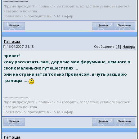
--------------------
"Время проходит!" - привыкли вы говорить, вследствие установившегося
неверного понятия.
Время вечно: проходите вы! "- М. Сафир
Татоша
16.04.2007, 21:18
Сообщение
#5
|
Наверх
привет!
хочу рассказать вам, дорогие мои форумчане, немного о
своих маленьких путешествиях ...
они не ограничатся только Провансом, я чуть расширю
границы....
--------------------
"Время проходит!" - привыкли вы говорить, вследствие установившегося
неверного понятия.
Время вечно: проходите вы! "- М. Сафир
Татоша