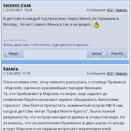
Serpent-Удав
25.05.2007, 16:24
Сообщение
#12
|
Наверх
В детстве я каждый год проезжал через Минск из Германии в
Москву... Но вот самого Минска так и не видел...
--------------------
Жизнь дана нам, чтоб понять, куда двигаться дальше...
Казакъ
1.06.2007, 11:19
Сообщение
#13
|
Наверх
Пока хозяева спят, хочу немного рассказать о столице Прованса
- Марселе, одном из красивейших городов Франции.
Те, кто прибывают в Марсель по морю, еще задолго до
появления берега начинают нервно обшаривать биноклями
горизонт. Они боятся пропустить знаменитый остров Иф! Я сам,
когда в детстве читал "Графа Монте-Кристо", был в полной
уверенности, что остров находится далеко в открытом море. Но
оказалось, что он расположен буквально в двух шагах от входа
в порт Марселя и он первым встречает мореплавателей.