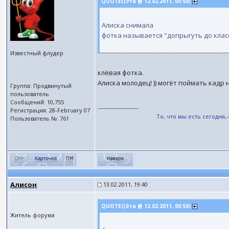
QUOTE()Эта @ 12.02.2011, 00:50)
Алиска снимала
фотка называется "допрыгуть до клас
Известный флудер
клёвая фотка.
Алиска молодец! )) могёт поймать кадр н
Группа: Продвинутый
пользователь
Сообщений: 10,755
--------------------
Регистрация: 28-February 07
То, что мы есть сегодня
Пользователь №: 761
Алисон
13.02.2011, 19:40
QUOTE()Эта @ 12.02.2011, 00:50)
Житель форума