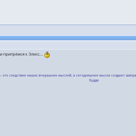
и припрёмся к Элисс....
,— это следствие наших вчерашних мыслей, а сегодняшние мысли создают завт
Будда