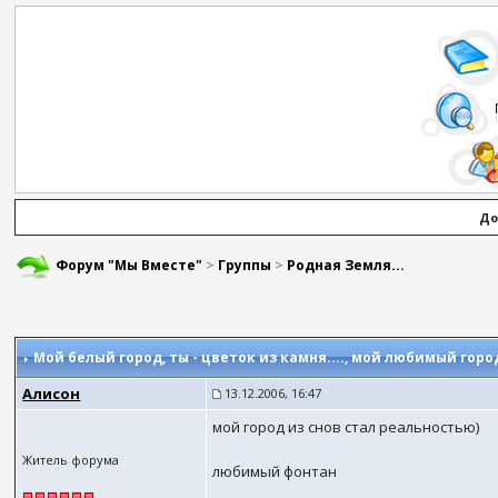
До
Форум "Мы Вместе"
>
Группы
>
Родная Земля...
Мой белый город, ты - цветок из камня....
, мой любимый горо
Алисон
13.12.2006, 16:47
мой город из снов стал реальностью)
Житель форума
любимый фонтан