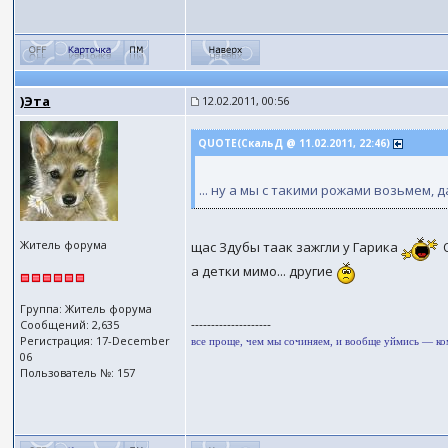
)Эта
12.02.2011, 00:56
QUOTE(СкальД @ 11.02.2011, 22:46)
... ну а мы с такими рожами возьмем, д
Житель форума
щас Здубы таак зажгли у Гарика
О
а детки мимо... другие
Группа: Житель форума
--------------------
Сообщений: 2,635
Регистрация: 17-December
все проще, чем мы сочиняем, и вообще уймись — к
06
Пользователь №: 157