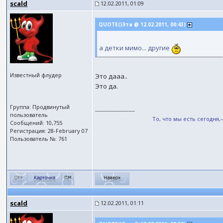
scald
12.02.2011, 01:09
QUOTE()Эта @ 12.02.2011, 00:43)
а детки мимо... другие
Известный флудер
Это дааа..
Это да.
Группа: Продвинутый
--------------------
пользователь
То, что мы есть сегодня
Сообщений: 10,755
Регистрация: 28-February 07
Пользователь №: 761
scald
12.02.2011, 01:11