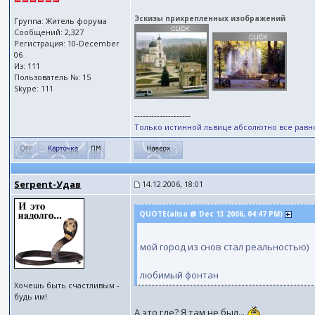
Эскизы прикрепленных изображений
Группа: Житель форума
Сообщений: 2,327
Регистрация: 10-December
06
Из: 111
Пользователь №: 15
Skype: 111
--------------------
Только истинной львице абсолютно все равно,
Serpent-Удав
14.12.2006, 18:01
QUOTE(alisa @ Dec 13 2006, 04:47 PM)
мой город из снов стал реальностью)
любимый фонтан
Хочешь быть счастливым -
будь им!
А это где? Я там не был...