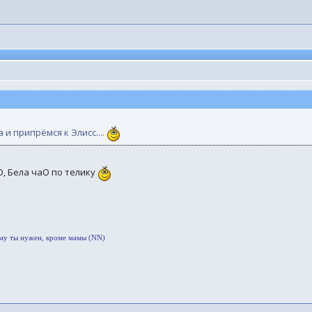
а и припрёмся к Элисс....
, Бела чаО по телику
ому ты нужен, кроме мамы (NN)