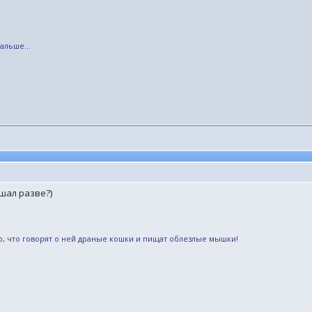
альше...
шал разве?)
 что говорят о ней драные кошки и пищат облезлые мышки! ​ ​