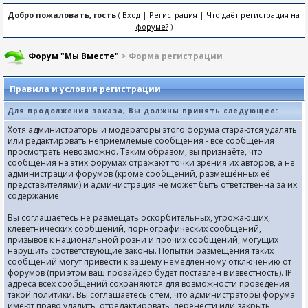
Добро пожаловать, гость
(
Вход
|
Регистрация
|
Что даёт регистрация на
форуме?
)
Форум "Мы Вместе"
> Форма регистрации
Правила и условия регистрации
Для продолжения заказа, Вы должны принять следующее:
Хотя администраторы и модераторы этого форума стараются удалять
или редактировать неприемлемые сообщения - все сообщения
просмотреть невозможно. Таким образом, вы признаёте, что
сообщения на этих форумах отражают точки зрения их авторов, а не
администрации форумов (кроме сообщений, размещённых её
представителями) и администрация не может быть ответственна за их
содержание.
Вы соглашаетесь не размещать оскорбительных, угрожающих,
клеветнических сообщений, порнографических сообщений,
призывов к национальной розни и прочих сообщений, могущих
нарушить соответствующие законы. Попытки размещения таких
сообщений могут привести к вашему немедленному отключению от
форумов (при этом ваш провайдер будет поставлен в известность). IP
адреса всех сообщений сохраняются для возможности проведения
такой политики. Вы соглашаетесь с тем, что администраторы форума
имеют право удалить, отредактировать, перенести или закрыть