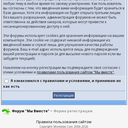
любую тему в любое время по своему усмотрению. Как пользователь
вы согласны с тем, что введённая вами информация будет храниться в
базе данных. Хотя эта информация не будет открыта третьим лицам
без вашего разрешения, администрация форумов не может быть
ответственна за действия хакеров, которые могут привести к
несанкционированному доступу к ней.
Эти форумы используют cookies для хранения информации на вашем
компьютере. Эти cookie не содержат никакой информации из
введённой вами и служат лишь для улучшения качества работы
форумов. Ваш e-mail адрес используется лишь для подтверждения
вашей регистрации и пароля (и для высылки нового пароля если вы
забудете текущий).
Нажатием на кнопку регистрации вы подтверждаете своё согласие с
этими условиями и
правилами пользования сайтом "Мы вместе"
.
Я ознакомился с правилами и условиями, и принимаю их
как есть
Форум "Мы Вместе"
> Форма регистрации
Правила пользования сайтом
Copyright
Mivmeste.Com
2006-2026